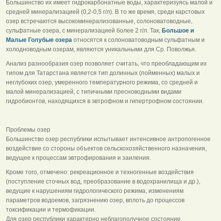
Большинство их имеет гидрокарбонатные воды, характеризуясь малой и
средней минерализацией (0,2-0,5 г/л). В то же время, среди карстовых
озер встречаются высокоминерализованные, солоноватоводные,
сульфатные озера, с минерализацией более 2 г/л. Так,
Большое и
Малые Голубые озера
относятся к солоноватоводным сульфатным и
холодноводным озерам, являются уникальными для Ср. Поволжья.
Анализ разнообразия озер позволяет считать, что преобладающим их
типом для Татарстана является тип долинных (пойменных) малых и
неглубоких озер, умеренного температурного режима, со средней и
малой минерализацией, с типичными пресноводными видами
гидробионтов, находящихся в эвтрофном и гипертрофном состоянии.
Проблемы озер
Большинство озер республики испытывает интенсивное антропогенное
воздействие со стороны объектов сельскохозяйственного назначения,
ведущее к процессам эвтрофирования и заиления.
Кроме того, отмечено: рекреационное и техногенные воздействия
(поступление сточных вод, преобразование в водохранилища и др.),
ведущие к нарушениям гидрологического режима, изменениям
параметров водоемов, загрязнению озер, вплоть до процессов
токсификации и термофикации.
Для озер республики характерно неблагополучное состояние,