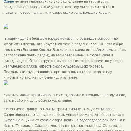
Озеро
не имеет названия, но оно расположено на территории
ландшафтного заказника «Чулпан», поэтому мы решили его так и
назвать – озеро Чулпан, или озеро около села Большие Ковали.
В жаркий день в большом городе неизменно возникает вопрос – где
купаться? Ответим, что искупаться можно рядом с Казанью – это озеро
около села Большие Ковали. В отличие от озера около Альдермыша (что
расположено почти рядом), на этом озере меньше людей, даже в
выходные дни. Озеро окружено живописными перелесками, но у озера
нет удобного пляжа, как есть около Альдермышского озера.
Подходы к озеру в тропинках, протоптанных в траве, вход в воду
илистый, но вполне пригодный для купания.
Купаться можно практически всё лето, обычно в выходные народу много,
зато в рабочий день обычно малолюдно.
Озеро имеет длину 180-200 метров и ширину от 30 до 50 метров.
Озеро образовано запрудой на безымянной речушке, что берет начало
буквально в 1,5 км. от самого озера, почти на водоразделе рек Казанка и
Илеть (Петьялка). Сама речушка является притоком речки Солонка, а