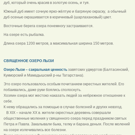
дуб, который очень красив в золотую осень, и туя.
Южный дуб имеет сочную ярко-жёлтую и багряную окраску, а обычный
дуб осенью окрашивается в коричневый (шарлахановый) цвет.
Восточные берега озера понемногу застраиваются.
На озере есть рыбалка.
Длина озера 1200 метров, а максимальная ширина 150 метров.
СВЯЩЕННОЕ ОЗЕРО ЛЫЗИ
Озеро Лызи – сакральная ценность
завятских удмуртов (Балтасинский,
Кукморский и Мамадышский р-ны Татарстана).
Это озеро пользовалось особым почитанием окрестных жителей. Его
побаивались, даже руки боялись сполоснуть.
Хозяин озера мог жестоко наказать людей за небрежное отношение к
себе.
К нему обращались за помощью в случае болезней и других невзгод.
В XIX – начале XX в. жители окрестных деревень совершали
общественные моления у священного озера перед праздником святых
Петра и Павла. Закалывали быка, телку и барана деньги. После молений
на озере излечивались все болезни.