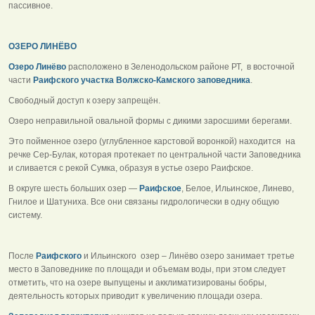
пассивное.
ОЗЕРО ЛИНЁВО
Озеро Линёво
расположено в Зеленодольском районе РТ, в восточной
части
Раифского участка Волжско-Камского заповедника
.
Свободный доступ к озеру запрещён.
Озеро неправильной овальной формы с дикими заросшими берегами.
Это пойменное озеро (углубленное карстовой воронкой) находится на
речке Сер-Булак, которая протекает по центральной части Заповедника
и сливается с рекой Сумка, образуя в устье озеро Раифское.
В округе шесть больших озер —
Раифское
, Белое, Ильинское, Линево,
Гнилое и Шатуниха. Все они связаны гидрологически в одну общую
систему.
После
Раифского
и Ильинского озер – Линёво озеро занимает третье
место в Заповеднике по площади и объемам воды, при этом следует
отметить, что на озере выпущены и акклиматизированы бобры,
деятельность которых приводит к увеличению площади озера.