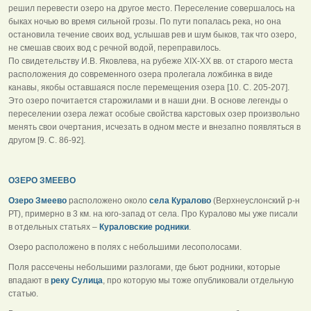
решил перевести озеро на другое место. Переселение совершалось на
быках ночью во время сильной грозы. По пути попалась река, но она
остановила течение своих вод, услышав рев и шум быков, так что озеро,
не смешав своих вод с речной водой, переправилось.
По свидетельству И.В. Яковлева, на рубеже XIX-XX вв. от старого места
расположения до современного озера пролегала ложбинка в виде
канавы, якобы оставшаяся после перемещения озера [10. С. 205-207].
Это озеро почитается старожилами и в наши дни. В основе легенды о
переселении озера лежат особые свойства карстовых озер произвольно
менять свои очертания, исчезать в одном месте и внезапно появляться в
другом [9. С. 86-92].
ОЗЕРО ЗМЕЕВО
Озеро Змеево
расположено около
села Куралово
(Верхнеуслонский р-н
РТ), примерно в 3 км. на юго-запад от села. Про Куралово мы уже писали
в отдельных статьях –
Кураловские родники
.
Озеро расположено в полях с небольшими лесополосами.
Поля рассечены небольшими разлогами, где бьют родники, которые
впадают в
реку Сулица
, про которую мы тоже опубликовали отдельную
статью.