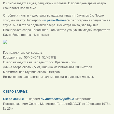
Из рыбы водятся щука, лещ, окунь и плотва. В последнее время озеро
становится все мельче.
От обилия тины и недостатка воздуха начинает гибнуть рыба. После
того, как между Пионерским
и рекой Камой
была построена специальная
труба, она и стала подпиткой озера. Несмотря на то, что глубина
Пионерского озера небольшая, количество утонувших людей возрастает.
Ближайшие города: Нижнекамск.
Где находится, как доехать:
Координаты: 55°40'45"N 51°47'8"E
Озеро находится на западе от пос. Красный Ключ.
Длина озера около 2,5 км, ширина максимальная 300 метров.
Максимальная глубина около 3 метров.
Вокруг озера расположены дачные поселки и лесные массивы.
ОЗЕРО ЗАЯЧЬЕ
Озеро Заячье
— водоём
в Лаишевском районе
Татарстана.
Постановлением Совета Министров Татарской АССР от 10 января 1978 г.
№ 25 и