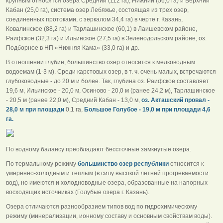
крупным относятся озера Средний (112 га), Нижний (56,0 га) и Верхний
Кабан (25,0 га), система озер Лебяжье, состоящая из трех озер,
соединенных протоками, с зеркалом 34,4 га) в черте г. Казань,
Ковалинское (88,2 га) и Тарлашинское (60,1) в Лаишевском районе,
Раифское (32,3 га) и Ильинское (27,5 га) в Зеленодольском районе, оз.
Подборное в НП «Нижняя Кама» (33,0 га) и др.
В отношении глубин, большинство озер относится к мелководным
водоемам (1-3 м). Среди карстовых озер, в т. ч. очень малых, встречаются
глубоководные - до 20 м и более. Так, глубина оз. Раифское составляет
19,6 м, Ильинское - 20,0 м, Осиново - 20,0 м (ранее 24,2 м), Тарлашинское
- 20,5 м (ранее 22,0 м), Средний Кабан - 13,0 м,
оз. Акташский провал -
28,0 м при площади
0,1 га,
Большое Голубое - 19,0 м при площади 4,6
га.
По водному балансу преобладают бессточные замкнутые озера.
По термальному режиму
большинство озер республики
относится к
умеренно-холодным и теплым (в силу высокой летней прогреваемости
вод), но имеются и холодноводные озера, образованные на напорных
восходящих источниках (Голубые озера г. Казань).
Озера отличаются разнообразием типов вод по гидрохимическому
режиму (минерализации, ионному составу и основным свойствам воды).