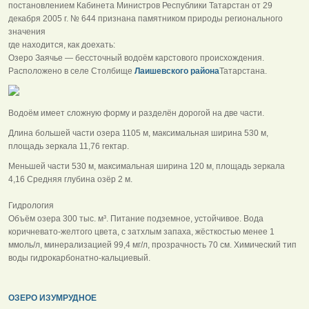
постановлением Кабинета Министров Республики Татарстан от 29
декабря 2005 г. № 644 признана памятником природы регионального
значения
где находится, как доехать:
Озеро Заячье — бессточный водоём карстового происхождения.
Расположено в селе Столбище
Лаишевского района
Татарстана.
Водоём имеет сложную форму и разделён дорогой на две части.
Длина большей части озера 1105 м, максимальная ширина 530 м,
площадь зеркала 11,76 гектар.
Меньшей части 530 м, максимальная ширина 120 м, площадь зеркала
4,16 Средняя глубина озёр 2 м.
Гидрология
Объём озера 300 тыс. м³. Питание подземное, устойчивое. Вода
коричневато-желтого цвета, с затхлым запаха, жёсткостью менее 1
ммоль/л, минерализацией 99,4 мг/л, прозрачность 70 см. Химический тип
воды гидрокарбонатно-кальциевый.
ОЗЕРО ИЗУМРУДНОЕ