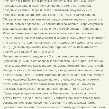
начале XX в. жители 5-6 окрестных деревень бывшего Лызинского
прихода совершали моления у священного озера летом перед
праздником святых Петра и Павла. Закалывали покупаемых на
общественные деньги домашних животных - быка, телку и барана.
Обрядовыми церемониями ведали представители одного из родов, эта
обязанность передавалась из поколения в поколение. В промежутках в
два года совершали простое моление с хлебом вильдон ‘обновление’.
Раньше Лызинское озеро пользовалось большой известностью и
почитанием среди всех малмыжских и мамадышских удмуртов (завятская
или арская этнотерриториальная группа удмуртов + удмурты-калмезы. -
Н.Ш.). Здесь они приносили в жертву баранов, чтобы излечиться от
различных болезней [10. С. 205-207].
По преданию, около середины XIX в. при совершении религиозных
церемоний у Лызинского озера выполняли странный обряд. В северной
части озера имелось два возвышения, между которыми протекал ручей.
На одном из них располагается озеро, а на другом возвышении прежде
росли большие ели. Во время молений на одну из елей вешали лубяное
чучело человека. Затем ударами палок это чучело сбивали на землю,
после чего на этом месте закалывали в жертву барана. Это место
называлось нычы вожо ‘священное возношение’ [10. С. 205-207].
Существует предание, что прежде Лызинское озеро находилось в
другом месте, около с. Малые Лызи, у самого Сибирского тракта; там и
совершали жертвоприношения. Говорили, что проезжавшая мимо
цыганка помыла в нем грязные пеленки, поэтому дух озера оскорбился и