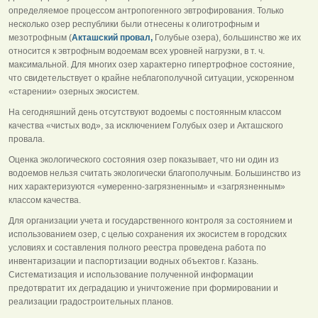
определяемое процессом антропогенного эвтрофирования. Только
несколько озер республики были отнесены к олиготрофным и
мезотрофным (
Акташский провал,
Голубые озера), большинство же их
относится к эвтрофным водоемам всех уровней нагрузки, в т. ч.
максимальной. Для многих озер характерно гипертрофное состояние,
что свидетельствует о крайне неблагополучной ситуации, ускоренном
«старении» озерных экосистем.
На сегодняшний день отсутствуют водоемы с постоянным классом
качества «чистых вод», за исключением Голубых озер и Акташского
провала.
Оценка экологического состояния озер показывает, что ни один из
водоемов нельзя считать экологически благополучным. Большинство из
них характеризуются «умеренно-загрязненным» и «загрязненным»
классом качества.
Для организации учета и государственного контроля за состоянием и
использованием озер, с целью сохранения их экосистем в городских
условиях и составления полного реестра проведена работа по
инвентаризации и паспортизации водных объектов г. Казань.
Систематизация и использование полученной информации
предотвратит их деградацию и уничтожение при формировании и
реализации градостроительных планов.