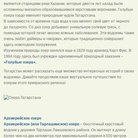
являются старицами реки Казанки, которые двести лет назад были
осложнены внезапно образовавшимися карстовыми воронками. Голубые
озера гордо именуют природным чудом Татарстана.
В зависимости от времени года вода в них меняет свой цвет от черного
до лазурного. Со дна озер добывают уникальную солевую грязь, с
помощью которой лечат многие кожные заболевания. Эти водоемы также
очень любят дайверы и «моржи», которые традиционно совершают
здесь новогодние погружения.
Изучением природы озер занялся еще в 1829 году краевед Карл Фукс. В
1994 году здесь был учрежден одноименный природный заказник –
«Голубые озера».
Татарстан может рассказать еще множество интересных историй о своих
водоемах. Давайте продолжим наше виртуальное путешествие по
озерам этого прекрасного региона!
Архиерейское озеро
Архиерейское (или Тарлашинское) озеро
– бессточный карстовый
водоем у деревни Тарлаши Лаишевского района. Он вытянут в длину
более чем на два километра при максимальной ширине в 500 метров.