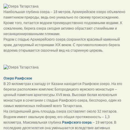
Наибольшая глубина озера – 18 метров. Архиерейское озеро объявлено
памятником природы, ведь оно уникально по своему происхождению.
Кроме того, питается водоем преимущественно подземными водами. К
сожалению, берега озера сегодня активно обрастают стихийными и
несанкционированными пляжами.
Рядом с гладью Архиерейского озера сохранился красивый каменный
храм, датируемый историками XIX веком. С противоположного берега
водоема открывается сказочный вид на старинную церковь.
Озеро Раифское
В 20 километрах к западу от Казани находится Раифское озеро. На его
берегах расположен комплекс Богородицкого мужского монастыря –
ценный памятник архитектуры XVII века. Высокая белая колокольня
монастыря в сочетании с гладью Раифского озера, бесспорно, один из
самых живописных пейзажей всего Татарстана.
На сегодняшний день площадь озера составляет около 32 гектаров.
Водоем имеет овальную форму, его общая протяженность – 1,3
километра. Максимальная глубина
Раифского озера
– 19 метров. В
последние десятилетия она уменьшается вследствие активных