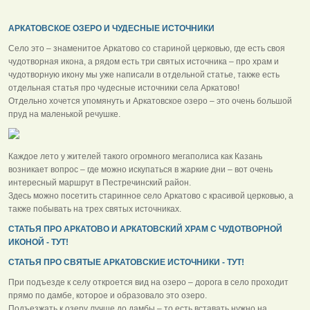
АРКАТОВСКОЕ ОЗЕРО И ЧУДЕСНЫЕ ИСТОЧНИКИ
Село это – знаменитое Аркатово со стариной церковью, где есть своя
чудотворная икона, а рядом есть три святых источника – про храм и
чудотворную икону мы уже написали в отдельной статье, также есть
отдельная статья про чудесные источники села Аркатово!
Отдельно хочется упомянуть и Аркатовское озеро – это очень большой
пруд на маленькой речушке.
Каждое лето у жителей такого огромного мегаполиса как Казань
возникает вопрос – где можно искупаться в жаркие дни – вот очень
интересный маршрут в Пестречинский район.
Здесь можно посетить старинное село Аркатово с красивой церковью, а
также побывать на трех святых источниках.
СТАТЬЯ ПРО АРКАТОВО И АРКАТОВСКИЙ ХРАМ С ЧУДОТВОРНОЙ
ИКОНОЙ - ТУТ!
СТАТЬЯ ПРО СВЯТЫЕ АРКАТОВСКИЕ ИСТОЧНИКИ - ТУТ!
При подъезде к селу откроется вид на озеро – дорога в село проходит
прямо по дамбе, которое и образовало это озеро.
Подъезжать к озеру лучше до дамбы – то есть вставать нужно на