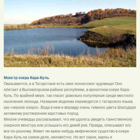
Монстр озера Кара-Куль
Оказывается, и в Татарстане есть свое лохнесское чудовище! Оно
обитает в Высокогорском районе республики, в крохотном озере Кара-
Куль. По крайней мере, так гласит довольно популярная среди местного
населения легенда. Название водоема переводится с татарского языка
как «черное озеро». Вода в нем и вправду очень темного цвета благодаря
активному растворению карстовых пород.
Многие очевидцы рассказывают, что им удалось увидеть таинственного
озерного монстра или услышать его дикий рев. Правда, описывают его
все по-разному. Живет ли какое-нибудь мифическое существо в озере
Кара-Куль на самом деле, неизвестно. Но вот окуни, карпы и