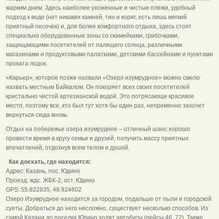
жарким днем. Здесь наиболее ухоженные и чистые пляжи, удобный
подход к воде (нет никаких камней, тин и коряг, есть лишь мягкий
приятный песочек) и, для более комфортного отдыха, здесь стоят
специально оборудованные зоны со скамейками, грибочками,
защищающими посетителей от палящего солнца, различными
магазинами и продуктовыми палатками, детскими бассейнами и пунктами
проката лодок.
«Карьер», которое позже назвали «Озеро изумрудное» можно смело
назвать местным Байкалом. Он покоряет всех своих посетителей
кристально чистой артезианской водой. Это потрясающе красивое
место, поэтому все, кто был тут хотя бы один раз, непременно захочет
вернуться сюда вновь.
Отдых на побережье озера изумрудное – отличный шанс хорошо
провести время в кругу семьи и друзей, получить массу приятных
впечатлений, отдохнув всем телом и душой.
Как доехать, где находится:
Адрес: Казань, пос. Юдино
Проезд: ждс. ЖБК-2, ост. Юдино
GPS: 55.822835, 48.924802
Озеро Изумрудное находится за городом, подальше от пыли и городской
суеты. Добраться до него несложно, существует несколько способов. Из
самой Казани до поселка Юдино ходят автобусы (рейсы 46, 72). Также