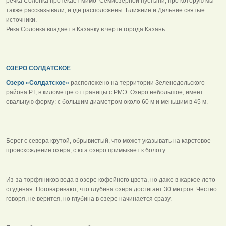
речка Солонка протекает мимо Семиозерной пустыни, про которую мы
также рассказывали, и где расположены Ближние и Дальние святые
источники.
Река Солонка впадает в Казанку в черте города Казань.
ОЗЕРО СОЛДАТСКОЕ
Озеро «Солдатское»
расположено на территории Зеленодольского
района РТ, в километре от границы с РМЭ. Озеро небольшое, имеет
овальную форму: с большим диаметром около 60 м и меньшим в 45 м.
Берег с севера крутой, обрывистый, что может указывать на карстовое
происхождение озера, с юга озеро примыкает к болоту.
Из-за торфяников вода в озере кофейного цвета, но даже в жаркое лето
студеная. Поговаривают, что глубина озера достигает 30 метров. Честно
говоря, не верится, но глубина в озере начинается сразу.