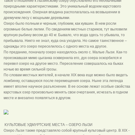
Такое отношение к Лызинскому озеру обусловлено его необычными
природными характеристиками. Это уникальный водоем карстового
происхождения. Озерная впадина располагалась на возвышении в
дремучем лесу с мощными деревьями.
Озеро было полным и черным, глубоким, как кувшин. В нем росли
огромные белые лилии. По сведениям местных стариков, тут выловили
крупную рыбину весом до 40 кг. Бывало, что вода здесь то убывала, то
прибывала. Никто не знал, куда она уходила. Но самое таинственное –
однажды это озеро переселилось с одного места на другое.
По преданию, поначалу озеро находилось около с. Малые Лызи. Как-то
проезжавшая мимо цыганка осквернила его, дух озера оскорбился и
перевел озеро на другое место. Переселение совершалось на быках
ночью во время сильной грозы.
По словам местных жителей, в начале XIX века еще можно было видеть
ложбинку, оставшуюся после перемещения озера. Ныне эта легенда
имеет вполне научное разъяснение. В ее основе лежат особые свойства
карстовых озер произвольно менять свои очертания, исчезать в годном
месте и внезапно появляться в другом.
КУЛЬТОВЫЕ УДМУРТСКИЕ МЕСТА – ОЗЕРО ЛЫЗИ
Озеро Лызи также представляло собой крупный культовый центр. В XIX -