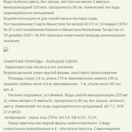
Вода зелёного цвета, без запаха, жёсткостью менее 2 ммоль/л,
минерализацией 325 мг/л, прозрачность 90 см. Химический тип воды
гидрокарбонатно-кальциевый.
Водоём используется для хозяйственно-бытовых нужд.
Постановлением Совета Министров Татарской АССР от 10 января 1978 г.
№ 25 и постановлением Кабинета Министров Республики Татарстан от
29 декабря 2005 г. № 644 признана памятником природы регионального
значения
ПАМЯТНИК ПРИРОДЫ – БОЛЬШОЕ ОЗЕРО
Характеристика объекта и его значение.
Водораздельное озеро круглой формы, карстового происхождения.
Площадь озера 1,8 га, длина 170 м, максимальная ширина 150 м,
средняя глубина около 4,0 м, максимальная - 7 м, объем около 60 тыс.
куб. м.
Питание подземное, устойчивое. Вода слабой минерализации (325 мг/
л), очень мягкая (<2 ммоль/л), прозрачность 90 см, без запаха, зеленого
цвета. Химический тип воды гидрокарбонатно-кальциевый. pH 7,2. ХПК
37,4 мгО/л.
профундали - серые илы (76%). pH 5,6. ОВ 8,1%. 0,1%.
Представительство водной фауны немногочисленно: 3 вида
планктонных ракообразных и 4 - обитатели бентоса. Самоочищение