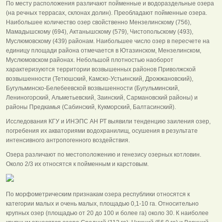
По месту расположения различают пойменные и водораздельные озера
(на речных террасах, склонах долин). Преобладают пойменные озера.
Наибольшее количество озер свойственно Мензелинскому (756),
Мамадышскому (694), Актанышскому (579), Чистопольскому (493),
Муслюмовскому (439) районам. Наибольшее число озер в пересчете на
единицу площади района отмечается в Ютазинском, Мензелинском,
Муслюмовском районах. Небольшой плотностью наоборот
характеризуются территории возвышенных районов Приволжской
возвышенности (Тетюшский, Камско-Устьинский, Дрожжановский),
Бугульминско-Белебеевской возвышенности (Бугульминский,
Лениногорский, Альметьевский, Заинский, Сармановский районы) и
районы Предкамья (Сабинский, Кукморский, Балтасинский).
Исследования КГУ и ИНЭПС АН РТ выявили тенденцию заиления озер,
погребения их акваториями водохранилищ, осушения в результате
интенсивного антропогенного воздействия.
Озера различают по местоположению и генезису озерных котловин.
Около 2/3 их относятся к пойменным и карстовым.
По морфометрическим признакам озера республики относятся к
категории малых и очень малых, площадью 0,1-10 га. Относительно
крупных озер (площадью от 20 до 100 и более га) около 30. К наиболее