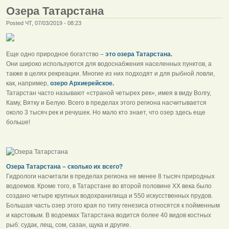
Озера Татарстана
Posted ЧТ, 07/03/2019 - 08:23
Еще одно природное богатство –
это озера Татарстана.
Они широко используются для водоснабжения населенных пунктов, а
также в целях рекреации. Многие из них подходят и для рыбной ловли,
как, например,
озеро Архиерейское.
Татарстан часто называют «страной четырех рек», имея в виду Волгу,
Каму, Вятку и Белую. Всего в пределах этого региона насчитывается
около 3 тысяч рек и речушек. Но мало кто знает, что озер здесь еще
больше!
Озера Татарстана – сколько их всего?
Гидрологи насчитали в пределах региона не менее 8 тысяч природных
водоемов. Кроме того, в Татарстане во второй половине ХХ века было
создано четыре крупных водохранилища и 550 искусственных прудов.
Большая часть озер этого края по типу генезиса относятся к пойменным
и карстовым. В водоемах Татарстана водится более 40 видов костных
рыб: судак, лещ, сом, сазан, щука и другие.