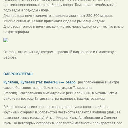
противоположенном от села берегу озера. Там есть автомобильные
подъезды и подходы к воде.
Длина озера почти километр, а ширина достигает 250-300 метров.
Многие семья из Казани приезжают сюда на рыбалку и отдых.
Дно озера топкое и почти везде илистое, кроме одной стоянке, что видно
на фотографии.
От горы, что стоит над озером – красивый вид на село и Смоленскую
церковь.
ОЗЕРО КУЛЕГАШ
Кулягаш, Кулегаш (тат. Көләгәш) — озеро,
расположенное в центре
самого большого водно-болотного угодья Татарстана
(Россия). Расположено в междуречье рек Белой и Ик, в Актанышском
районе на востоке Татарстана, на границе с Башкортостаном.
В болотном массиве расположена целая группа озер: наиболее
крупными озерами в болотистой местности являются Кулягаш (давшее
название всему массиву), Атыр, Киндер-Куль, Азыбеевское и Сюляле-
Куль. На некоторых островах в болотистой местности произрастает лес.