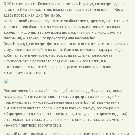
В 20 километрах от Казани расположилось Изумрудное озеро - одно из
самых любимых и часто посещаемых мест для жителей города. Вода
здесь прозрачная, дно песчаное.
По береговой линии растут густые хвойные леса, преобладают сосны, и
только кое-где ближе к воде можно встретить одинокие лиственные
деревья. Гидроним Второе название озера (зачастую используется
местными) – Карьер. Его происхождение неслучайно.
Ведь Изумрудное озеро, фото которого можно увидеть в статье, создано
искусственным способом на месте бывшего песчаного карьера. Когда
добыча песка в нем прекратилась, вода вышла на поверхность.
Случилось это в результате подъема нижних вод Волги, и в
антропогенном месте образовалась удивительная природная
достопримечательность.
Раньше здесь был самый настоящий карьер по добыче песка, позже,
когда разработки на нем прекратились, карьер заполнился водой из
подземных источников (подземная часть реки Волга), именно этим
объясняется чистота озера. Сегодня вокруг изумрудного озера или
«Карьера» (его до сих пор так называют, исходя из его происхождения)
располагаются высокие сосны и ели, что придает этому месту уюта и
нежного приятного аромата хвои.
Каждый может получить настоящее удовольствие, купаясь в нем летним