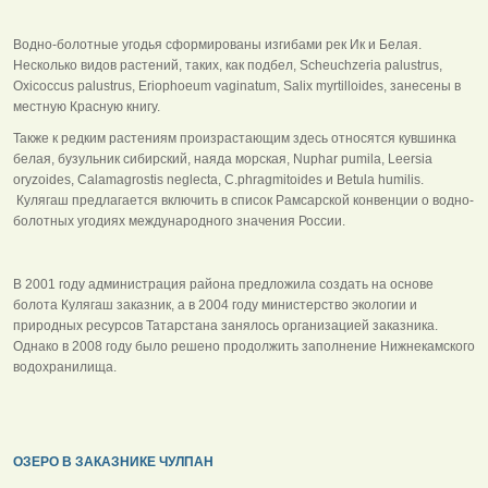
Водно-болотные угодья сформированы изгибами рек Ик и Белая.
Несколько видов растений, таких, как подбел, Scheuchzeria palustrus,
Oxicoccus palustrus, Eriophoeum vaginatum, Salix myrtilloides, занесены в
местную Красную книгу.
Также к редким растениям произрастающим здесь относятся кувшинка
белая, бузульник сибирский, наяда морская, Nuphar pumila, Leersia
oryzoides, Calamagrostis neglecta, C.phragmitoides и Betula humilis.
Кулягаш предлагается включить в список Рамсарской конвенции о водно-
болотных угодиях международного значения России.
В 2001 году администрация района предложила создать на основе
болота Кулягаш заказник, а в 2004 году министерство экологии и
природных ресурсов Татарстана занялось организацией заказника.
Однако в 2008 году было решено продолжить заполнение Нижнекамского
водохранилища.
ОЗЕРО В ЗАКАЗНИКЕ ЧУЛПАН