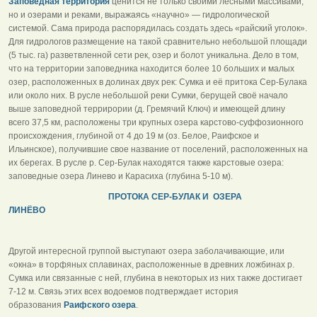
Заповедная территория
ценится не только своими лесными массивами,
но и озерами и реками, выражаясь «научно» — гидрологической
системой. Сама природа распорядилась создать здесь «райский уголок».
Для гидрологов размещение на такой сравнительно небольшой площади
(5 тыс. га) разветвленной сети рек, озер и болот уникальна. Дело в том,
что на территории заповедника находится более 10 больших и малых
озер, расположенных в долинах двух рек: Сумка и её притока Сер-Булака
или около них. В русле небольшой реки Сумки, берущей своё начало
выше заповедной террирории (д. Гремячий Ключ) и имеющей длину
всего 37,5 км, расположены три крупных озера карстово-суффозионного
происхождения, глубиной от 4 до 19 м (оз. Белое, Раифское и
Ильинское), получившие свое название от поселений, расположенных на
их берегах. В русле р. Сер-Булак находятся также карстовые озера:
заповедные озера Линево и Карасиха (глубина 5-10 м).
ПРОТОКА СЕР-БУЛАК И ОЗЕРА
ЛИНЁВО
Другой интересной группой выступают озера заболачивающие, или
«окна» в торфяных сплавинах, расположенные в древних ложбинах р.
Сумка или связанные с ней, глубина в некоторых из них также достигает
7-12 м. Связь этих всех водоемов подтверждает история
образования
Раифского озера
.