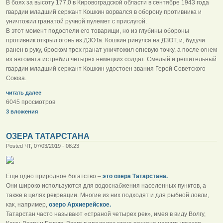
В боях за высоту 177,0 в Кировоградской области в сентябре 1943 года
гвардии младший сержант Кошкин ворвался в оборону противника и
уничтожил гранатой ручной пулемет с прислугой.
В этот момент подоспели его товарищи, но из глубины обороны
противник открыл огонь из ДЗОТа. Кошкин ринулся на ДЗОТ, и, будучи
ранен в руку, броском трех гранат уничтожил огневую точку, а после огнем
из автомата истребил четырех немецких солдат. Смелый и решительный
гвардии младший сержант Кошкин удостоен звания Герой Советского
Союза.
читать далее
6045 просмотров
3 вложения
ОЗЕРА ТАТАРСТАНА
Posted ЧТ, 07/03/2019 - 08:23
Еще одно природное богатство –
это озера Татарстана.
Они широко используются для водоснабжения населенных пунктов, а
также в целях рекреации. Многие из них подходят и для рыбной ловли,
как, например,
озеро Архиерейское.
Татарстан часто называют «страной четырех рек», имея в виду Волгу,