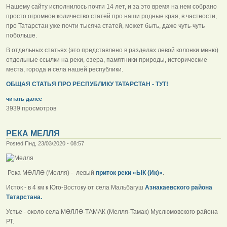
Нашему сайту исполнилось почти 14 лет, и за это время на нем собрано
просто огромное количество статей про наши родные края, в частности,
про Татарстан уже почти тысяча статей, может быть, даже чуть-чуть
побольше.
В отдельных статьях (это представлено в разделах левой колонки меню)
отдельные ссылки на реки, озера, памятники природы, исторические
места, города и села нашей республики.
ОБЩАЯ СТАТЬЯ ПРО РЕСПУБЛИКУ ТАТАРСТАН - ТУТ!
читать далее
3939 просмотров
РЕКА МЕЛЛЯ
Posted Пнд, 23/03/2020 - 08:57
Река МӘЛЛӘ (Мелля) - левый
приток реки «ЫК (Ик)»
.
Исток - в 4 км к Юго-Востоку от села Мальбагуш
Азнакаевского района
Татарстана.
Устье - около села МӘЛЛӘ-ТАМАК (Мелля-Тамак) Муслюмовского района
РТ.