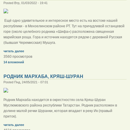
Posted Втр, 01/03/2022 - 19:41
Ещё одно удивительное и интересное место есть на востоке нашей
республики - в Мензелинском районе РТ. Тут на причудливой останцевой
горе (около целебного родника «Шифа») расположена священная
марийская роща. Гора и источник находятся рядом с деревней Русская
(бывшая Черемисская) Мушуга.
читать далее
3560 просмотров
14 вложений
РОДНИК МАРХАБА, КРЯШ-ШУРАН
Posted Пнд, 24/05/2021 - 07:01
Родник Мархаба находится в окрестностях села Кряш-Шуран
Муслюмовского района республики Татарстан. Родник расположен в
долине малой речки Шуранки, которая впадает в реку Ик (правый
приток).
читать далее