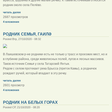
Брысса, Шуранка и другие малые речки). К таким источникам относится
родник около села Пелёво.
читать далее
2687 просмотров
4 вложения
РОДНИК СЕМЬЯ, ГАИЛӘ
Posted Втр, 27/10/2020 - 08:32
В Лаишевском р-не родники есть не только у трасс и проезжих мест, но и
в глубинке района, среди живописных полей, лугов и лесных массивов.
Таков источник Семья у села Татарский Янтык.
Рядом с селом протекает река Брысса (приток Камы), а родничок
рождает ручей, который впадает в эту речку.
читать далее
2601 просмотр
4 вложения
РОДНИК НА БЕЛЫХ ГОРАХ
Posted СР, 21/10/2020 - 08:20