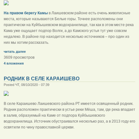
На правом берегу Камы
в Лаишевском районе есть очень живописные
места, которые называются Белые горы. Точнее расположены они
практически на Куйбышевском водохранилище, так как в этом месте река
Кама уже ощущает подпор Волги, а до Камского устья тут уже совсем
недалеко. В районе гор находится несколько источников – про один из
них мы хотим рассказать.
читать далее
3609 просмотров
4 вложения
РОДНИК В СЕЛЕ КАРАИШЕВО
Posted ЧТ, 08/10/2020 - 07:39
В селе Караишево Лаишевского района РТ имеется освященный родник.
Родник расположен практически в устье реки Мёша, там, где река впадает
в залив, образуемый на Каме от подпора Куйбышевского
водохранилища. Источник обустраивался несколько раз, а в 2013 году его
освятили по чину православной церкви.