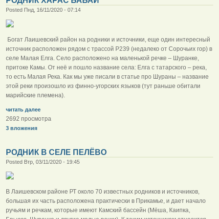
РОДНИК ХАРАС БАБАЙ
Posted Пнд, 16/11/2020 - 07:14
Богат Лаишевский район на родники и источники, еще один интересный
источник расположен рядом с трассой Р239 (недалеко от Сорочьих гор) в
селе Малая Елга. Село расположено на маленькой речке – Шуранке,
притоке Камы. От неё и пошло название села: Елга с татарского – река,
то есть Малая Река. Как мы уже писали в статье про Шураны – название
этой реки произошло из финно-угорских языков (тут раньше обитали
марийские племена).
читать далее
2692 просмотра
3 вложения
РОДНИК В СЕЛЕ ПЕЛЁВО
Posted Втр, 03/11/2020 - 19:45
В Лаишевском районе РТ около 70 известных родников и источников,
большая их часть расположена практически в Прикамье, и дает начало
ручьям и речкам, которые имеют Камский бассейн (Мёша, Каипка,