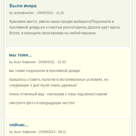
Были вчера
by
andrejbushev
-
19/06/2011 - 11:31
Красивое место, умели наши предки выбирать!Подъехали в
проливной дождь,но к счастью распогодилоь.Дорога идет вдоль
Волги, в принципе проезжаема на любой машине.
мы тоже...
by
Ахат Хафизов
-
20/06/2011 - 21:43
мы также подъехали в проливной дождь!
пришлось ставить палатки в экстремальных условиях, но
следующие 2 дня были очень удачные!
очень отличный вид - панорама с горы над монастырем!
смотрите фото в предыдущих частях!
сейчас...
by
Ахат Хафизов
-
22/09/2013 - 09:11