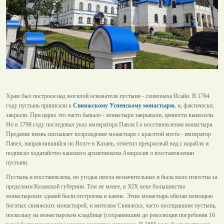
Храм был построен над могилой основателя пустыни - схимонаха Исайи. В 1764
году пустынь приписали к
Свияжскому Успенскому монастырю
, и, фактически,
закрыли. При царях это часто бывало - монастыри закрывали, ценности выносили.
Но в 1798 году последовал указ императора Павла I о восстановлении монастыря.
Предание вновь связывает возрождение монастыря с красотой места - император
Павел, направлявшийся по Волге в Казань, отметил прекрасный вид с корабля и
подписал ходатайство кашского архиепископа Амвросия о восстановлении
пустыни.
Пустынь и восстановлена, но угодья имела незначительные и была мало известна за
пределами Казанской губернии. Тем не менее, в XIX веке большинство
монастырских зданий были отстроены в камне. Этим монастырь обязан помощью
богатых свияжских монастырей, и жителям Свияжска, часто посещавшим пустынь,
поскольку на монастырском кладбище (сохранявшим до революции погребения 16