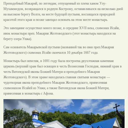
Преподобный Макарий, по легендам, отпущенный из плена ханом Улу-
Мухаммедом, возвращался в родную Кострому, останавливался на несколько дней
на высоком берегу Волги, на месте будущей пустыни, восхищался природной
красотой этого края и позже завещал основать на этом месте монастырь.
Это завещание осуществил много позже, в середине XVII века, схимонах Исайя,
инок монастыря преп. Макария Желтоводского (этот монастырь находился на
берегу озера Унжа).
Сам основатель Макарьевской пустыни (названной так во имя преп.Макария
Желтоводского) схимонах Исайя скончался 10 декабря 1667 года.
Монастырь был невелик, в 1691 году была построена двухэтажная каменная
церковь (верхний храм был освящен в честь Вознесения Господня, нижний храм в
честь Ватопедской иконы Божией Матери и преподобного Макария
Желтоводского). В этом храме находилась главная святыня монастыря —
чудотворная икона преподобного Макария Желтоводского, принесенная
схимонахом Исайей из Унжи, а также Ватопедская икона Божией Матери,
принесенная в монастырь с Афона.