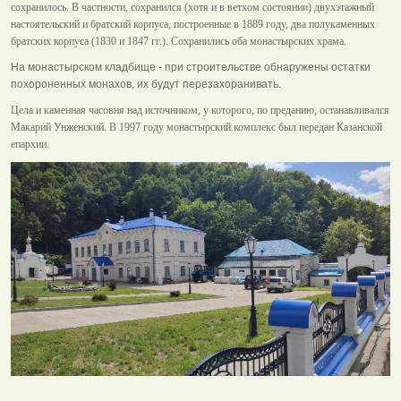
сохранилось. В частности, сохранился (хотя и в ветхом состоянии) двухэтажный
настоятельский и братский корпуса, построенные в 1889 году, два полукаменных
братских корпуса (1830 и 1847 гг.). Сохранились оба монастырских храма.
На монастырском кладбище - при строительстве обнаружены остатки
похороненных монахов, их будут перезахоранивать.
Цела и каменная часовня над источником, у которого, по преданию, останавливался
Макарий Унженский. В 1997 году монастырский комплекс был передан Казанской
епархии.