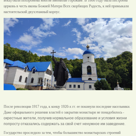
века) были похоронены многие именитые горожане. В 1866 году была построена
церковь в честь иконы Божией Матери Всех скорбящих Радость, к ней примыкали
настоятельский двухэтажный корпус.
После революции 1917 года, к концу 1920-х гг. ее покинули последние насельники.
Даже официального решения властей о закрытии монастыря не понадобилось -
окрестные жители, получив нормальное образование и условия жизни
попросту отказались содержать за свой счет ненужное им заведение
.
Государство проследило за тем, чтобы большинство монастырских строений