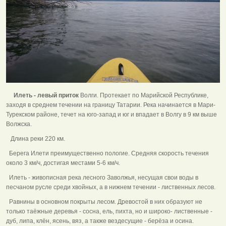
Илеть - левый приток
Волги. Протекает по Марийской Республике,
заходя в среднем течении на границу Татарии.
Река начинается в Мари-
Турекском районе, течет на юго-запад и юг и впадает в Волгу в 9 км выше
Волжска.
Длина реки 220 км.
Берега Илети преимущественно пологие. Средняя скорость течения
около 3 км/ч, достигая местами 5-6 км/ч.
Илеть - живописная река лесного Заволжья, несущая свои воды в
песчаном русле среди хвойных, а в нижнем течении - лиственных лесов.
Равнины в основном покрыты лесом. Древостой в них образуют не
только таёжные деревья - сосна, ель, пихта, но и широко- лиственные -
дуб, липа, клён, ясень, вяз, а также вездесущие - берёза и осина.