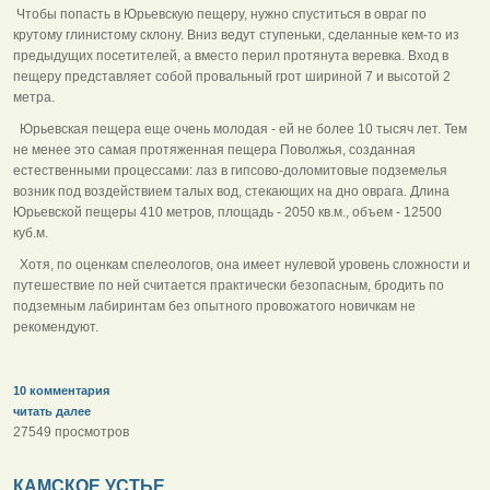
Чтобы попасть в Юрьевскую пещеру, нужно спуститься в овраг по
крутому глинистому склону. Вниз ведут ступеньки, сделанные кем-то из
предыдущих посетителей, а вместо перил протянута веревка. Вход в
пещеру представляет собой провальный грот шириной 7 и высотой 2
метра.
Юрьевская пещера еще очень молодая - ей не более 10 тысяч лет. Тем
не менее это самая протяженная пещера Поволжья, созданная
естественными процессами: лаз в гипсово-доломитовые подземелья
возник под воздействием талых вод, стекающих на дно оврага. Длина
Юрьевской пещеры 410 метров, площадь - 2050 кв.м., объем - 12500
куб.м.
Хотя, по оценкам спелеологов, она имеет нулевой уровень сложности и
путешествие по ней считается практически безопасным, бродить по
подземным лабиринтам без опытного провожатого новичкам не
рекомендуют.
10 комментария
читать далее
27549 просмотров
КАМСКОЕ УСТЬЕ