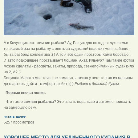
А в Кочующих есть зимние рыбаки? Ау, Раз уж для походов глухозимье -
то в самый раз на рыбалку сгонять за судаками! (щас кэп меня забанил
бы за разброд коллектива :) ) А то я всё одын просторы Камы бороздю...
И авто подходящее простаивает! Лоцман, Ахат, Ильнур? Там такие фотки
можно сделать! - рассветы, закаты, природа, свежепойманный судак кило
на 2, А? :).
Боцмана Марата мне точно не заманить - кепка у него только из машины
до квартиры дойти - комфорт любит! (с)
Рыбаки с большой буквы.
Первые впечатления.
Что такое
зимняя рыбалка
? Это встать пораньше и затемно приехать
на замершую реку,
читать далее
5257 просмотров
ХОРОШЕЕ МЕСТО ДЛЯ УЕДИНЕННОГО КУПАНИЯ В