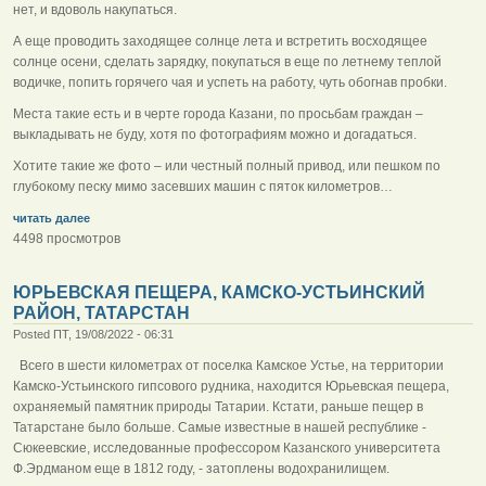
нет, и вдоволь накупаться.
А еще проводить заходящее солнце лета и встретить восходящее
солнце осени, сделать зарядку, покупаться в еще по летнему теплой
водичке, попить горячего чая и успеть на работу, чуть обогнав пробки.
Места такие есть и в черте города Казани, по просьбам граждан –
выкладывать не буду, хотя по фотографиям можно и догадаться.
Хотите такие же фото – или честный полный привод, или пешком по
глубокому песку мимо засевших машин с пяток километров…
читать далее
4498 просмотров
ЮРЬЕВСКАЯ ПЕЩЕРА, КАМСКО-УСТЬИНСКИЙ
РАЙОН, ТАТАРСТАН
Posted ПТ, 19/08/2022 - 06:31
Всего в шести километрах от поселка Камское Устье, на территории
Камско-Устьинского гипсового рудника, находится Юрьевская пещера,
охраняемый памятник природы Татарии. Кстати, раньше пещер в
Татарстане было больше. Самые известные в нашей республике -
Сюкеевские, исследованные профессором Казанского университета
Ф.Эрдманом еще в 1812 году, - затоплены водохранилищем.