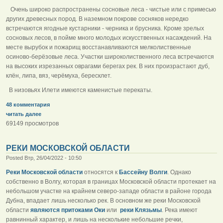
Очень широко распространены сосновые леса - чистые или с примесью
других древесных пород. В наземном покрове сосняков нередко
встречаются ягодные кустарники - черника и брусника. Кроме зрелых
сосновых лесов, в пойме много молодых искусственных насаждений. На
месте вырубок и пожарищ восстанавливаются мелколиственные
осиново-берёзовые леса. Участки широколиственного леса встречаются
на высоких изрезанных оврагами берегах рек. В них произрастают дуб,
клён, липа, вяз, черёмуха, бересклет.
В низовьях Илети имеются каменистые перекаты.
48 комментария
читать далее
69149 просмотров
РЕКИ МОСКОВСКОЙ ОБЛАСТИ
Posted Втр, 26/04/2022 - 10:50
Реки Московской области
относятся к
Бассейну Волги
. Однако
собственно в Волгу, которая в границах Московской области протекает на
небольшом участке на крайнем северо-западе области в районе города
Дубна, впадает лишь несколько рек. В основном же реки Московской
области
являются притоками Оки
или
реки Клязьмы
. Река имеют
равнинный характер, и лишь на несколькие небольшие речки,