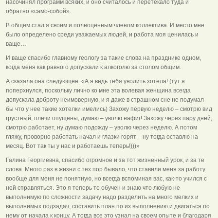
насочинял программ всяких, и оно считалось и перетекало туда и
обратно «само-собой».
В общем стал я своим и полноценным членом коллектива. И место мне
было определено среди уважаемых людей, и работа моя ценилась и
ваще…
И ваще спасибо главному геологу за такие слова на празднике одном,
когда меня как равного допускали к алкоголю за столом общим.
А сказала она следующее: «А я ведь тебя уволить хотела! (тут я
поперхнулся, поскольку лично ко мне эта волевая женщина всегда
допускала доброту неимоверную, и я даже в страшном сне не подумал
бы что у нее такие хотелки имелись) Захожу первую неделю – смотрю вид
грустный, плечи опущены, думаю – уволю нафиг! Захожу через пару дней,
смотрю работает, ну думаю подожду – уволю через неделю. А потом
гляжу, проворно работать начал и глазки горят – ну тогда оставлю на
месяц. Вот так ты у нас и работаешь теперь!)))»
Галина Георгиевна, спасибо огромное и за тот жизненный урок, и за те
слова. Много раз в жизни с тех пор бывало, что ставили меня за работу
вообще для меня не понятную, но всегда вспоминая вас, как-то учился с
ней справляться. Это я теперь то обучен и знаю что любую не
выполнимую по сложности задачу надо разделить на много мелких и
выполнимых подзадач, составить план по их выполнению и двигаться по
нему от начала к концу. А тогда все это узнал на своем опыте и благодаря