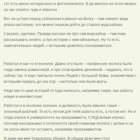
тут есть много интересного и фотогеничного. И до многого из этого можно
за час сгонять туда и обратно.
Вот не устоял перед соблазном и рванул на Волгу – там говорят вода
упала настолько, что можно пешком дойти до старого водозабора.
Сказано, сделано. Правда рассказ не про сам водозабор – там пока
рассказывать нечего, а про истории с ним связанные. Ну то есть
замечательных людей, с которыми довелось познакомиться.
Работал я как-то в геологии. Давно это было – профессия геолога было
тогда овеяна романтикой, и при этом крайне денежной – надеюсь, что и
сейчас так. А еще там было полно Людей с большой буквы, знакомством с
которыми горжусь до сих пор – настолько они были круты.
Надо как-то цикл историй оттуда написать, например такую, про работу
новую и неизвестную:
Работал я в геологии сезонно, и должность была именно такая –
сезонный рабочий. То есть летом для тебя работа есть, а потом нет. Но я
тогда учился в университете на программиста, СУБД всякие изучал,
поэтому рассказывал о полезности своей главному геологу с целью и на
не сезон меня тут оставить, например программистом.
И даже как мне показалось убедил. В общем дали мне стол