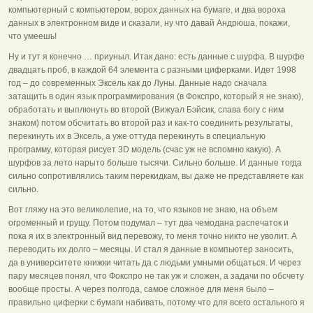
компьютерный с компьютером, ворох данных на бумаге, и два вороха
данных в электронном виде и сказали, ну что давай Андрюша, покажи,
что умеешь!
Ну и тут я конечно … приуныл. Итак дано: есть данные с шурфа. В шурфе
двадцать проб, в каждой 64 элемента с разными циферками. Идет 1998
год – до современных Эксель как до Луны. Данные надо сначала
затащить в один язык программирования (в Фокспро, который я не знаю),
обработать и выплюнуть во второй (Вижуал Бэйсик, слава богу с ним
знаком) потом обсчитать во второй раз и как-то соединить результаты,
перекинуть их в Эксель, а уже оттуда перекинуть в специальную
программу, которая рисует 3D модель (счас уж не вспомню какую). А
шурфов за лето нарыто больше тысячи. Сильно больше. И данные тогда
сильно сопротивлялись таким перекидкам, вы даже не представляете как
сильно.
Вот гляжу на это великолепие, на то, что языков не знаю, на объем
огроменный и грущу. Потом подумал – тут два чемодана распечаток и
пока я их в электронный вид перевожу, то меня точно никто не уволит. А
переводить их долго – месяцы. И стал я данные в компьютер заносить,
да в университете книжки читать да с людьми умными общаться. И через
пару месяцев понял, что Фокспро не так уж и сложен, а задачи по обсчету
вообще просты. А через полгода, самое сложное для меня было –
правильно циферки с бумаги набивать, потому что для всего остального я