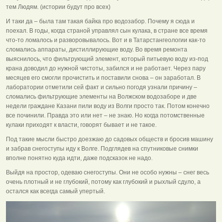
тем Людям. (истории будут про всех)
И таки да – была там такая байка про водозабор. Почему я сюда и
поехал. В годы, когда страной управлял сын кулака, в стране все время
что-то ломалось и разворовывалось. Вот и в Татарстангеологии как-то
сломались аппараты, дистиллирующие воду. Во время ремонта
выяснилось, что фильтрующий элемент, который питьевую воду из-под
крана доводил до нужной чистоты, забился и не работает. Через пару
месяцев его смогли прочистить и поставили снова – он заработал. В
лаборатории отметили сей факт и сильно погодя узнали причину –
сломались фильтрующие элементы на Волжском водозаборе и две
недели граждане Казани пили воду из Волги просто так. Потом конечно
все починили. Правда это или нет – не знаю. Но когда потомственные
кулаки приходят к власти, говорят бывает и не такое.
Под такие мысли быстро доезжаю до садовых обществ и бросив машину
и забрав снегоступы иду к Волге. Подглядев на спутниковые снимки
вполне понятно куда идти, даже подсказок не надо.
Выйдя на простор, одеваю снегоступы. Они не особо нужны – снег весь
очень плотный и не глубокий, потому как глубокий и рыхлый сдуло, а
остался как всегда самый упертый.