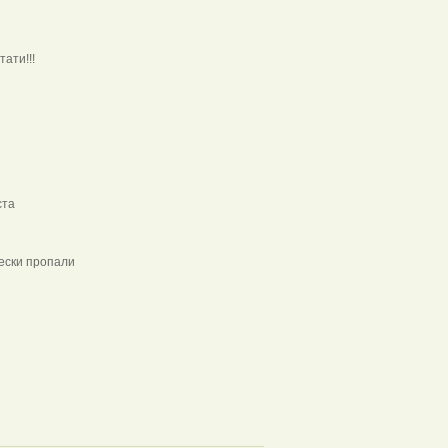
 кстати!!!
 моста
тически пропали