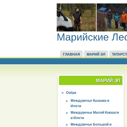
Марийские Ле
ГЛАВНАЯ
МАРИЙ ЭЛ
ТАТАРС
МАРИЙ ЭЛ
Озёра
Междуречье Казанки и
Илети
Междуречье Малой Кокшаги
и Илети
Междуречье Большой и