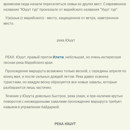
временем сюда начали переселяться семьи из других мест. Современное
название "Юшут тур" произошло от марийского названия "Ушут тур".
У(ю)шык (с марийского) - место, защищенное от ветра, заветренное
место.
река Юшут
РЕКА Юшут, правый приток
Илети
, небольшая, но очень интересная
лесная река Марийского края.
Прохождение маршрута возможно только весной, с середины апреля по
конец мая, и после сильных дождей летом. Река давно освоена
туристами, но каждую весну образуются все новые завалы, которые
разбираются лишь частично.
Течение у Юшута довольно быстрое, река узкая, и при наличии крутых
поворотов с неожиданными завалами прохождение маршрута требует
навыков в управлении байдаркой.
РЕКА ЮШУТ