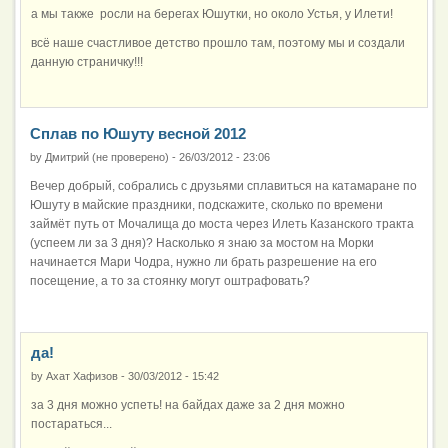
а мы также росли на берегах Юшутки, но около Устья, у Илети!
всё наше счастливое детство прошло там, поэтому мы и создали
данную страничку!!!
Сплав по Юшуту весной 2012
by
Дмитрий (не проверено)
-
26/03/2012 - 23:06
Вечер добрый, собрались с друзьями сплавиться на катамаране по
Юшуту в майские праздники, подскажите, сколько по времени
займёт путь от Мочалища до моста через Илеть Казанского тракта
(успеем ли за 3 дня)? Насколько я знаю за мостом на Морки
начинается Мари Чодра, нужно ли брать разрешение на его
посещение, а то за стоянку могут оштрафовать?
да!
by
Ахат Хафизов
-
30/03/2012 - 15:42
за 3 дня можно успеть! на байдах даже за 2 дня можно
постараться...