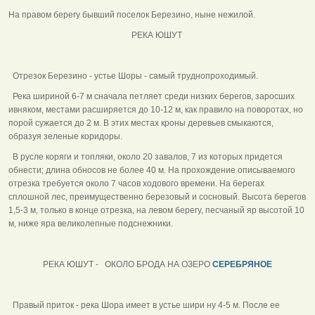
На правом берегу бывший поселок Березино, ныне нежилой.
РЕКА ЮШУТ
Отрезок Березино - устье Шоры - самый труднопроходимый.
Река шириной 6-7 м сначала петляет среди низких берегов, заросших
ивняком, местами расширяется до 10-12 м, как правило на поворотах, но
порой сужается до 2 м. В этих местах кроны деревьев смыкаются,
образуя зеленые коридоры.
В русле коряги и топляки, около 20 завалов, 7 из которых придется
обнести; длина обносов не более 40 м. На прохождение описываемого
отрезка требуется около 7 часов ходового времени. На берегах
сплошной лес, преимущественно березовый и сосновый. Высота берегов
1,5-3 м, только в конце отрезка, на левом берегу, песчаный яр высотой 10
м, ниже яра великолепные подснежники.
РЕКА ЮШУТ - ОКОЛО БРОДА НА ОЗЕРО
СЕРЕБРЯНОЕ
Правый приток - река Шора имеет в устье шири ну 4-5 м. После ее