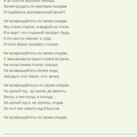
И встала на курганах лебеда,
Зачем бродить по мертвым городам
И подбирать воспоминаний крохи?
Не возвращайтесь по своим следам.
Мы стали старше, а мудрей не стали.
Кто ждет, что стороной пройдет беда,
А кто мосты сжигает и суда
И поле брани засевает сталью.
Не возвращайтесь по своим следам,
С минувшим не ищите новой встречи.
На полустанках плачут поезда,
Не возвращайтесь более сюда,
Забудьте этот берег, этот вечер.
Не возвращайтессь по своим следам...
Но целый год - до капли, до минуты,
Весну, и листопад, и холода...
Но целый год я, не скупясь, отдам
За этот миг заката над Юшутом.
Не возвращайтесь по своим следам.
______________________________________________________________