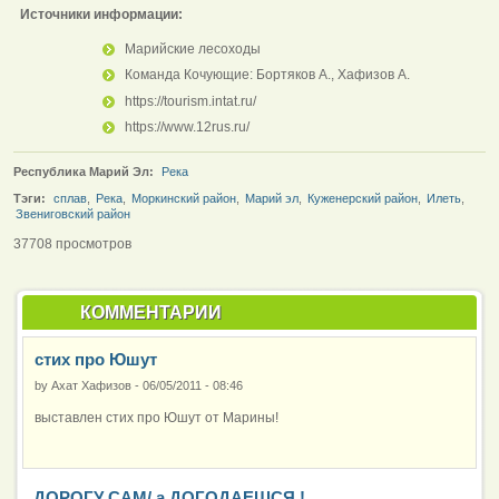
Источники информации:
Марийские лесоходы
Команда Кочующие: Бортяков А., Хафизов А.
https://tourism.intat.ru/
https://www.12rus.ru/
Республика Марий Эл:
Река
Тэги:
сплав
,
Река
,
Моркинский район
,
Марий эл
,
Куженерский район
,
Илеть
,
Звениговский район
37708 просмотров
КОММЕНТАРИИ
стих про Юшут
by
Ахат Хафизов
-
06/05/2011 - 08:46
выставлен стих про Юшут от Марины!
ДОРОГУ САМ/ а ДОГОДАЕШСЯ !