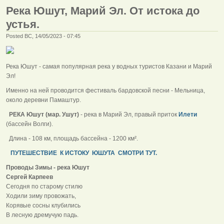
Река Юшут, Марий Эл. От истока до
устья.
Posted ВС, 14/05/2023 - 07:45
Река Юшут - самая популярная река у водных туристов Казани и Марий
Эл!
Именно на ней проводится фестиваль бардовской песни - Мельница,
около деревни Памаштур.
РЕКА Юшут (мар. Ушут)
- река в Марий Эл, правый приток
Илети
(бассейн Волги).
Длина - 108 км, площадь бассейна - 1200 км².
ПУТЕШЕСТВИЕ К ИСТОКУ ЮШУТА СМОТРИ ТУТ.
Проводы Зимы - река Юшут
Сергей Карпеев
Сегодня по старому стилю
Ходили зиму провожать,
Корявые сосны клубились
В лесную дремучую падь.