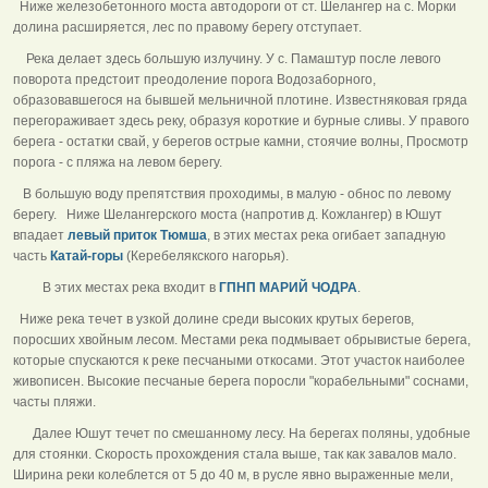
Ниже железобетонного моста автодороги от ст. Шелангер на с. Морки
долина расширяется, лес по правому берегу отступает.
Река делает здесь большую излучину. У с. Памаштур после левого
поворота предстоит преодоление порога Водозаборного,
образовавшегося на бывшей мельничной плотине. Известняковая гряда
перегораживает здесь реку, образуя короткие и бурные сливы. У правого
берега - остатки свай, у берегов острые камни, стоячие волны, Просмотр
порога - с пляжа на левом берегу.
В большую воду препятствия проходимы, в малую - обнос по левому
берегу. Ниже Шелангерского моста (напротив д. Кожлангер) в Юшут
впадает
левый приток Тюмша
, в этих местах река огибает западную
часть
Катай-горы
(Керебелякского нагорья).
В этих местах река входит в
ГПНП МАРИЙ ЧОДРА
.
Ниже река течет в узкой долине среди высоких крутых берегов,
поросших хвойным лесом. Местами река подмывает обрывистые берега,
которые спускаются к реке песчаными откосами. Этот участок наиболее
живописен. Высокие песчаные берега поросли "корабельными" соснами,
часты пляжи.
Далее Юшут течет по смешанному лесу. На берегах поляны, удобные
для стоянки. Скорость прохождения стала выше, так как завалов мало.
Ширина реки колеблется от 5 до 40 м, в русле явно выраженные мели,