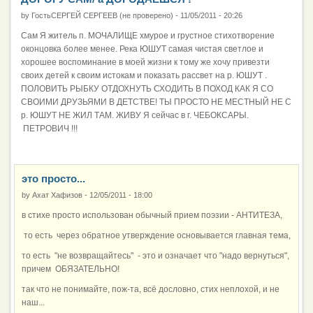
by
ГостьСЕРГЕЙ СЕРГЕЕВ (не проверено)
-
11/05/2011 - 20:26
Сам Я житель п. МОЧАЛИЩЕ хмурое и грустное стихотворение
оконцовка более менее. Река ЮШУТ самая чистая светлое и
хорошее воспоминание в моей жизни к тому же хочу привезти
своих детей к своим истокам и показать рассвет на р. ЮШУТ .
ПОЛОВИТЬ РЫБКУ ОТДОХНУТЬ СХОДИТЬ В ПОХОД КАК Я СО
СВОИМИ ДРУЗЬЯМИ В ДЕТСТВЕ! ТЫ ПРОСТО НЕ МЕСТНЫЙ НЕ С
р. ЮШУТ НЕ ЖИЛ ТАМ. ЖИВУ Я сейчас в г. ЧЕБОКСАРЫ.
ПЕТРОВИЧ !!!
это просто...
by
Ахат Хафизов
-
12/05/2011 - 18:00
в стихе просто использован обычный прием поэзии - АНТИТЕЗА,
то есть через обратное утверждение основывается главная тема,
то есть "не возвращайтесь" - это и означает что "надо вернуться",
причем ОБЯЗАТЕЛЬНО!
так что не понимайте, пож-та, всё дословно, стих неплохой, и не
наш...