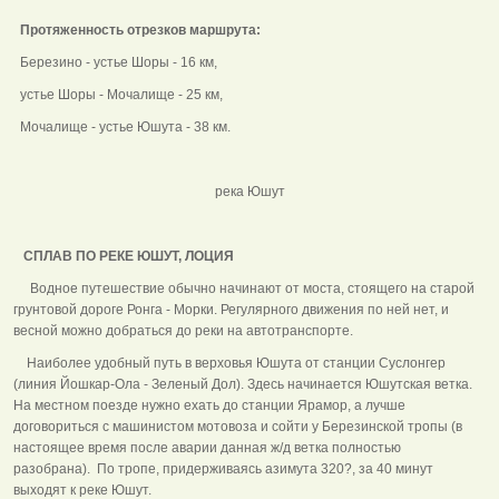
Протяженность отрезков маршрута:
Березино - устье Шоры - 16 км,
устье Шоры - Мочалище - 25 км,
Мочалище - устье Юшута - 38 км.
река Юшут
СПЛАВ ПО РЕКЕ ЮШУТ, ЛОЦИЯ
Водное путешествие обычно начинают от моста, стоящего на старой
грунтовой дороге Ронга - Морки. Регулярного движения по ней нет, и
весной можно добраться до реки на автотранспорте.
Наиболее удобный путь в верховья Юшута от станции Суслонгер
(линия Йошкар-Ола - Зеленый Дол). Здесь начинается Юшутская ветка.
На местном поезде нужно ехать до станции Ярамор, а лучше
договориться с машинистом мотовоза и сойти у Березинской тропы (в
настоящее время после аварии данная ж/д ветка полностью
разобрана). По тропе, придерживаясь азимута 320?, за 40 минут
выходят к реке Юшут.