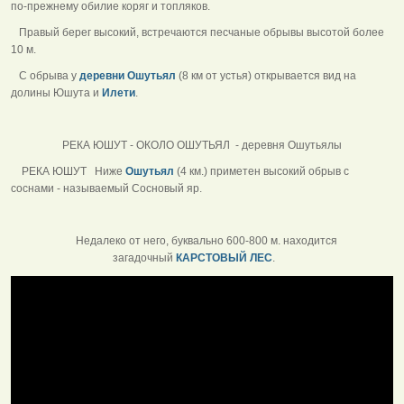
по-прежнему обилие коряг и топляков.
Правый берег высокий, встречаются песчаные обрывы высотой более
10 м.
С обрыва у
деревни Ошутьял
(8 км от устья) открывается вид на
долины Юшута и
Илети
.
РЕКА ЮШУТ - ОКОЛО ОШУТЬЯЛ - деревня Ошутьялы
РЕКА ЮШУТ Ниже
Ошутьял
(4 км.) приметен высокий обрыв с
соснами - называемый Сосновый яр.
Недалеко от него, буквально 600-800 м. находится
загадочный
КАРСТОВЫЙ ЛЕС
.