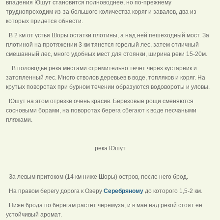
впадения Юшут становится полноводнее, но по-прежнему
труднопроходим из-за большого количества коряг и завалов, два из
которых придется обнести.
В 2 км от устья Шоры остатки плотины, а над ней пешеходный мост. За
плотиной на протяжении 3 км тянется горелый лес, затем отличный
смешанный лес, много удобных мест для стоянки, ширина реки 15-20м.
В половодье река местами стремительно течет через кустарник и
затопленный лес. Много стволов деревьев в воде, топляков и коряг. На
крутых поворотах при бурном течении образуются водовороты и уловы.
Юшут на этом отрезке очень красив. Березовые рощи сменяются
сосновыми борами, на поворотах берега сбегают к воде песчаными
пляжами.
река Юшут
За левым притоком (14 км ниже Шоры) остров, после него брод.
На правом берегу дорога к Озеру
Серебряному
до которого 1,5-2 км.
Ниже брода по берегам растет черемуха, и в мае над рекой стоят ее
устойчивый аромат.