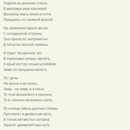
Ходили на дальние плёсы,
В верховья реки ключевой:
Веснянку звать юную в гости,
Прощаясь со снежной красой.
На облачном парусе ветра
С полуденной стороны
Она прилетит неприметно
В объятья лесной глубины.
И будет бездонное эхо
В березовых рощах звучать,
А ярый костер сизым шлейфом -
Зиме на прощанье махать.
Тот день:
Не весна и не осень,
Зима - не зима, и в глаза
То тучи крошилися в просинь,
То в хлопьях воложных снега.
То солнце сквозь донные створы
Проглянет в древесную муть,
И тенью ветвистых заторов
Украсит дремучий наш путь.