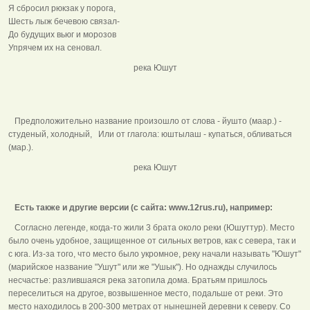
Я сбросил рюкзак у порога,
Шесть лыж бечевою связал-
До будущих вьюг и морозов
Упрячем их на сеновал.
река Юшут
Предположительно название произошло от слова - йушто (маар.) -
студеный, холодный, Или от глагола: юштылаш - купаться, обливаться
(мар.).
река Юшут
Есть также и другие версии (с сайта: www.12rus.ru), например:
Согласно легенде, когда-то жили 3 брата около реки (Юшуттур). Место
было очень удобное, защищенное от сильных ветров, как с севера, так и
с юга. Из-за того, что место было укромное, реку начали называть "Юшут"
(марийское название "Ушут" или же "Ушык"). Но однажды случилось
несчастье: разлившаяся река затопила дома. Братьям пришлось
переселиться на другое, возвышенное место, подальше от реки. Это
место находилось в 200-300 метрах от нынешней деревни к северу. Со