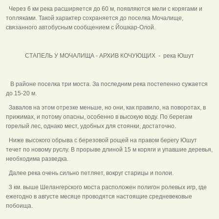
Через 6 км река расширяется до 60 м, появляются мели с корягами и
топляками. Такой характер сохраняется до поселка Мочалище,
связанного автобусным сообщением с Йошкар-Олой.
СТАПЕЛЬ У МОЧАЛИЩА - АРХИВ КОЧУЮЩИХ - река Юшут
В районе поселка три моста. За последним река постепенно сужается
до 15-20 м.
Завалов на этом отрезке меньше, но они, как правило, на поворотах, в
прижимах, и потому опасны, особенно в высокую воду. По берегам
горелый лес, однако мест, удобных для стоянки, достаточно.
Ниже высокого обрыва с березовой рощей на правом берегу Юшут
течет по новому руслу. В прорыве длиной 15 м коряги и упавшие деревья,
необходима разведка.
Далее река очень сильно петляет, вокруг старицы и полои.
3 км. выше Шелангерского моста расположен полигон ролевых игр, где
ежегодно в августе месяце проводятся настоящие средневековые
побоища.