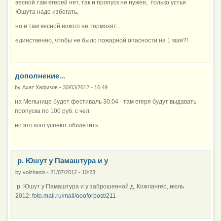
весной там егерей нет, так и пропуск не нужен, только устья
Юшута надо избегать,
но и там весной никого не тормозят...
единственно, чтобы не было пожарной опасности на 1 мая?!
дополнение...
by
Ахат Хафизов
-
30/03/2012 - 16:49
на Мельнице будет фестиваль 30.04 - там егеря будут выдавать
пропуска по 100 руб. с чел.
но это кого успеют обилетить...
р. Юшут у Памаштура и у
by
volzhanin
-
21/07/2012 - 10:23
р. Юшут у Памаштура и у заброшенной д. Кожлангер, июль
2012:
foto.mail.ru/mail/oooforpost/211