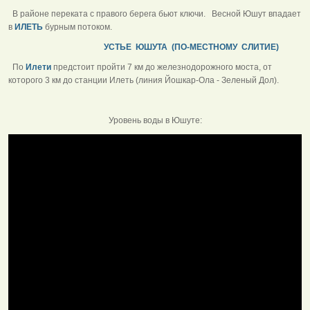
В районе переката с правого берега бьют ключи. Весной Юшут впадает
в
ИЛЕТЬ
бурным потоком.
УСТЬЕ ЮШУТА (ПО-МЕСТНОМУ СЛИТИЕ)
По
Илети
предстоит пройти 7 км до железнодорожного моста, от
которого 3 км до станции Илеть (линия Йошкар-Ола - Зеленый Дол).
Уровень воды в Юшуте: