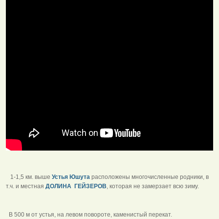
1-1,5 км. выше
Устья Юшута
расположены многочисленные родники, в
т.ч. и местная
ДОЛИНА ГЕЙЗЕРОВ
, которая не замерзает всю зиму.
В 500 м от устья, на левом повороте, каменистый перекат.