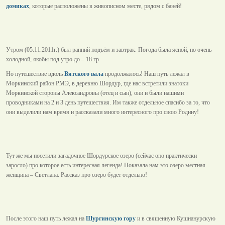
домиках
, которые расположены в живописном месте, рядом с баней!
Утром (05.11.2011г.) был ранний подъём и завтрак. Погода была ясной, но очень
холодной, якобы под утро до – 18 гр.
Но путешествие вдоль
Вятского вала
продолжалось! Наш путь лежал в
Моркинский район РМЭ, в деревню Шордур, где нас встретили знатоки
Моркинской стороны Александровы (отец и сын), они и были нашими
проводниками на 2 и 3 день путешествия. Им также отдельное спасибо за то, что
они выделили нам время и рассказали много интересного про свою Родину!
Тут же мы посетили загадочное Шордурское озеро (сейчас оно практически
заросло) про которое есть интересная легенда! Показала нам это озеро местная
женщина – Светлана. Рассказ про озеро будет отдельно!
После этого наш путь лежал на
Шургинскую гору
и в священную Кушнанурскую