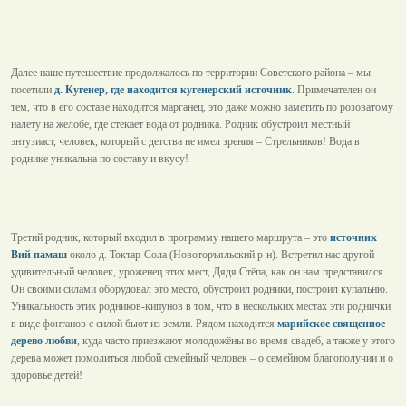
Далее наше путешествие продолжалось по территории Советского района – мы
посетили
д. Кугенер, где находится кугенерский источник
. Примечателен он
тем, что в его составе находится марганец, это даже можно заметить по розоватому
налету на желобе, где стекает вода от родника. Родник обустроил местный
энтузиаст, человек, который с детства не имел зрения – Стрельников! Вода в
роднике уникальна по составу и вкусу!
Третий родник, который входил в программу нашего маршрута – это
источник
Вий памаш
около д. Токтар-Сола (Новоторъяльский р-н). Встретил нас другой
удивительный человек, уроженец этих мест, Дядя Стёпа, как он нам представился.
Он своими силами оборудовал это место, обустроил родники, построил купальню.
Уникальность этих родников-кипунов в том, что в нескольких местах эти роднички
в виде фонтанов с силой бьют из земли. Рядом находится
марийское священное
дерево любви
, куда часто приезжают молодожёны во время свадеб, а также у этого
дерева может помолиться любой семейный человек – о семейном благополучии и о
здоровье детей!