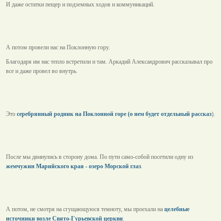
И даже остатки пещер и подземных ходов и коммуникаций.
А потом провели нас на Поклонную гору.
Благодаря им нас тепло встретили и там. Аркадий Александрович рассказывал про
все и даже провел во внутрь.
Это
серебрянный родник на Поклонной горе (о нем будет отдельный рассказ
).
После мы двинулись в сторону дома. По пути само-собой посетили одну из
жемчужин Марийского края - озеро Морской глаз
.
А потом, не смотря на сгущающуюся темноту, мы проехали на
целебные
источники возле Свято-Гурьевской церкви
.