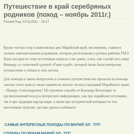
Путешествие в край серебряных
родников (поход – ноябрь 2011г.)
Posted Пнд, 07/11/2011 - 18:17
Кроме чистых озер и живописных рек Марийский край, несомненно, славится
своими замечательными родниками, которые расположены в разных районах РМЭ.
Идея поездки по этим источникам назрела у нас давно, и вот, сам случай свел нашу
Команду со съёмочной группой «Рашн тудей», которой также были интересны
путешествия и съёмки в этих местах.
Для помощи в таком интересном и сложном путешествии мы призвали на помощь
знатока этого края (а также хранителя многих легенд и преданий Марийского края)
– Ираиду Александровну! Ей огромное спасибо от Команды Кочующих за
организованный поход и интересную информацию, как про марийские источники,
так и про традиции народа мари, а также про исторический материал по тем
населенным пунктам, где нам удалось побывать!
САМЫЕ ИНТЕРЕСНЫЕ ПОХОДЫ ПО МАРИЙ ЭЛ - ТУТ!
СПЛАВЫ ПО РЕКАМ МАРИЙ ЭЛ - ТУТ!