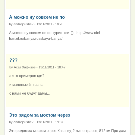
А можно ну совсем не по
by
andrejbushev
-
13/11/2011 - 18:26
А можно ну совсем не по туристски :)) - http://www.otel-
tranzit.ru/banya/russkaya-banya/
???
by
Ахат Хафизов
-
13/11/2011 - 18:47
а это примерно где?
и маленький нюанс -
с нами же будут дамы...
Это рядом за мостом через
by
andrejbushev
-
13/11/2011 - 19:37
Это рядом за мостом через Казанку, 2 км по трассе, 812 км.Про дам