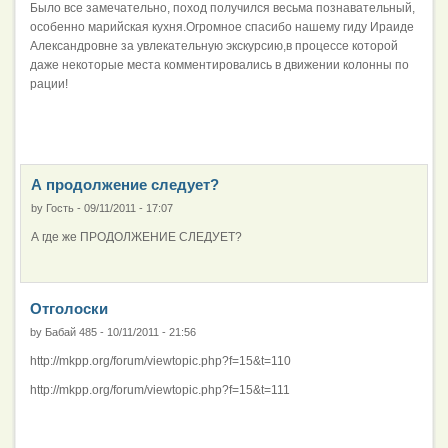
Было все замечательно, поход получился весьма познавательный,
особенно марийская кухня.Огромное спасибо нашему гиду Ираиде
Александровне за увлекательную экскурсию,в процессе которой
даже некоторые места комментировались в движении колонны по
рации!
А продолжение следует?
by
Гость
-
09/11/2011 - 17:07
А где же ПРОДОЛЖЕНИЕ СЛЕДУЕТ?
Отголоски
by
Бабай 485
-
10/11/2011 - 21:56
http://mkpp.org/forum/viewtopic.php?f=15&t=110
http://mkpp.org/forum/viewtopic.php?f=15&t=111