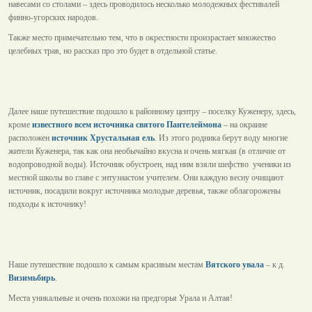
навесами со столами – здесь проводилось несколько молодежных фестивалей
финно-угорских народов.
Также место примечательно тем, что в окрестности произрастает множество
целебных трав, но рассказ про это будет в отдельной статье.
Далее наше путешествие подошло к районному центру – поселку Куженеру, здесь,
кроме
известного всем источника святого Пантелеймона
– на окраине
расположен
источник Хрустальная ель
. Из этого родника берут воду многие
жители Куженера, так как она необычайно вкусна и очень мягкая (в отличие от
водопроводной воды). Источник обустроен, над ним взяли шефство ученики из
местной школы во главе с энтузиастом учителем. Они каждую весну очищают
источник, посадили вокруг источника молодые деревья, также облагорожены
подходы к источнику!
Наше путешествие подошло к самым красивым местам
Вятского увала
– к д.
Визимьбирь
.
Места уникальные и очень похожи на предгорья Урала и Алтая!