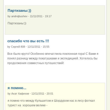
Партизаны:))
by
andrejbushev
-
11/11/2011 - 19:17
Партизаны:))
спасибо что вы есть !!!
by
Сергей 808
-
12/11/2011 - 15:55
Все было круто! Особенно впечатлила поклонная гора! С Вами я
понял разницу между покатушками и экспедицией. Хотелось бы
продолжения совместных путешествий!
я помню...
by
Ахат Хафизов
-
12/11/2011 - 20:01
я помню что между Кульшитом и Шордуром нас в лесу фоткал
турист на хорошем велике -