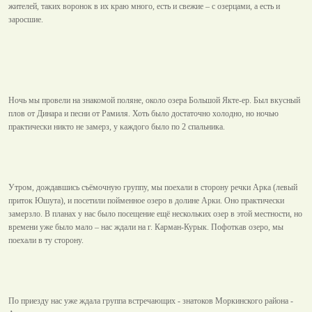
жителей, таких воронок в их краю много, есть и свежие – с озерцами, а есть и
заросшие.
Ночь мы провели на знакомой поляне, около озера Большой Якте-ер. Был вкусный
плов от Динара и песни от Рамиля. Хоть было достаточно холодно, но ночью
практически никто не замерз, у каждого было по 2 спальника.
Утром, дождавшись съёмочную группу, мы поехали в сторону речки Арка (левый
приток Юшута), и посетили пойменное озеро в долине Арки. Оно практически
замерзло. В планах у нас было посещение ещё нескольких озер в этой местности, но
времени уже было мало – нас ждали на г. Карман-Курык. Пофоткав озеро, мы
поехали в ту сторону.
По приезду нас уже ждала группа встречающих - знатоков Моркинского района -