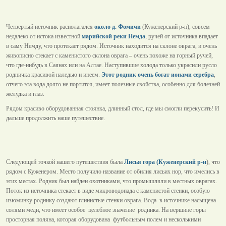
Четвертый источник располагался
около д. Фомичи
(Куженерский р-н), совсем
недалеко от истока известной
марийской реки Немда
, ручей от источника впадает
в саму Немду, что протекает рядом. Источник находится на склоне оврага, и очень
живописно стекает с каменистого склона оврага – очень похоже на горный ручей,
что где-нибудь в Саянах или на Алтае. Наступившие холода только украсили русло
родничка красивой наледью и инеем.
Этот родник очень богат ионами серебра
,
отчего эта вода долго не портится, имеет полезные свойства, особенно для болезней
желудка и глаз.
Рядом красиво оборудованная стоянка, длинный стол, где мы смогли перекусить! И
дальше продолжить наше путешествие.
Следующей точкой нашего путешествия была
Лисья гора (Куженерский р-н
), что
рядом с Куженером. Место получило название от обилия лисьих нор, что имелись в
этих местах. Родник был найден охотниками, что промышляли в местных оврагах.
Поток из источника стекает в виде микроводопада с каменистой стенки, особую
изюминку роднику создают глинистые стенки оврага. Вода в источнике насыщена
солями меди, что имеет особое целебное значение родника. На вершине горы
просторная поляна, которая оборудована футбольным полем и несколькими