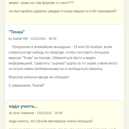
может комы на том форуме от него???
он был крайне удивлен увидев столько машин в этой глухомани!!!
"Точка"
by
Бабай 485
-
13/11/2011 - 08:35
Предлагаю в ближайшие выходные - 19 или 20 ноября, всем
собраться где-нибудь на природе, чтобы поставить большую
жирную "Точку" на походе. Обменяться фото и видео
информацией, "замутить" сырную" шурпу (а то сырки у меня могут
остаться невостребованными) ну и пообщаться наконец.
Морозов сильных вроде не обещают.
С уважением, "Бабай"
надо учесть...
by
Ахат Хафизов
-
13/11/2011 - 16:56
надо учесть, что объём материала очень большой -