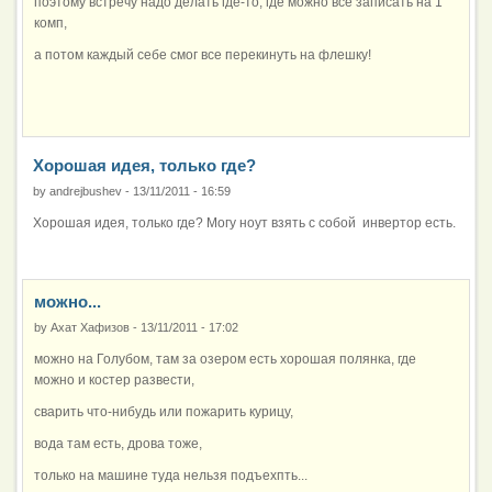
поэтому встречу надо делать где-то, где можно всё записать на 1
комп,
а потом каждый себе смог все перекинуть на флешку!
Хорошая идея, только где?
by
andrejbushev
-
13/11/2011 - 16:59
Хорошая идея, только где? Могу ноут взять с собой инвертор есть.
можно...
by
Ахат Хафизов
-
13/11/2011 - 17:02
можно на Голубом, там за озером есть хорошая полянка, где
можно и костер развести,
сварить что-нибудь или пожарить курицу,
вода там есть, дрова тоже,
только на машине туда нельзя подъехпть...