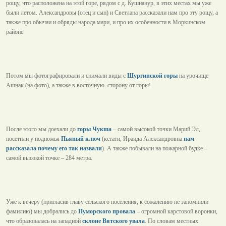
рощу, что расположена на этой горе, рядом с д. Кушнанур, в этих местах мы уже
были летом. Александровы (отец и сын) и Светлана рассказали нам про эту рощу, а
также про обычаи и обряды народа мари, и про их особенности в Моркинском
районе.
Потом мы фотографировали и снимали виды с
Шургинской горы
на урочище
Ашнак (на фото), а также в восточную сторону от горы!
После этого мы доехали до
горы Чукша
– самой высокой точки Марий Эл,
посетили у подножья
Пьяный ключ
(кстати, Ираида Александровна
нам
рассказала почему его так назвали
). А также побывали на пожарной будке –
самой высокой точке – 284 метра.
Уже к вечеру (пригласив главу сельского поселения, к сожалению не запомнили
фамилию) мы добрались до
Пуморского провала
– огромной карстовой воронки,
что образовалась на западной
склоне Вятского увала
. По словам местных