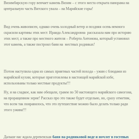
Визимбирскую гору венчает камень Визим – с этого места открыта панорама на
центральную часть Вятского увала – на Марийские горы!
Вид очень живописен, однако очень холодный ветер и поздняя осень немного
скрасили картины этих мест. Ираида Александровна рассказала нам про историю
этих мест, а также про местного жителя – Роберта Антонова, который установил
этот камень, а также построил бани на местных родниках!
Потом наступила одна из самых приятных частей похода – ужин с блюдами из
марийской кухни, которые приготовлены в настоящей марийской избе,
использованы только местные продукты!!!
Ну, и на сладкое, как нам обещали, грамм по 50 настоящего марийского самогона,
на проращенном зерне! Рассказ про это также будет отдельно, но, сразу отметим,
что всем так понравилось, что это путешествие можно было делать только ради
этого ужина!!!
Дальше нас ждала деревенская
баня на родниковой воде и ночлег в гостевых