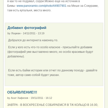
я как то не подумал, сорри.Можно еще на источник в
Бимы-
www.panoramio.com/photo/44907901
на Меше за Сокурами,
там есть купальня, места много.
Добавил фотографий
by
Лоцман
-
14/11/2011 - 13:19
Добрался до интернета наконец-то.
Если у кого есть что-то особо класное - присылайте добавим
(фотографий уже выставлено много, но особо красивые будут
добавлены).
Если есть байки истории или отчет по данному походу - давайте
тоже, автор само-собой будет указан.
ОБЪЯВЛЕНИЕ!!!
by
Ахат Хафизов
-
19/11/2011 - 16:12
ЗАВТРА - В ВОСКРЕСЕНЬЕ СОБИРАЕМСЯ В Т/К КОЛЬЦО В 16.00,