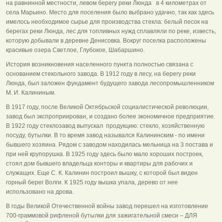
на равнинной местности, левом берегу реки Люнда в 4 километрах от
села Марьино. Место для поселения было выбрано удачно, так как здесь
имелось необходимое сырье для производства стекла: белый песок на
берегах реки Люнда, лес для топливных нужд сплавляли по реке, известь,
которую добывали в деревне Денисовка. Вокруг поселка расположены
красивые озера Светлое, Глубокое, Шабаршино.
История возникновения населенного пункта полностью связана с
основанием стекольного завода. В 1912 году в лесу, на берегу реки
Люнда, был заложен фундамент будущего завода лесопромышленником
М. И. Калининым.
В 1917 году, после Великой Октябрьской социалистической революции,
завод был экспроприирован, и создано более экономичное предприятие.
В 1922 году стеклозавод выпускал продукцию: стекло, хозяйственную
посуду, бутылки. В то время завод назывался Калининским - по имени
бывшего хозяина. Рядом с заводом находилась мельница на 3 постава и
при ней крупорушка. В 1925 году здесь было мало хороших построек,
стоял дом бывшего владельца конторы и квартиры для рабочих и
служащих. Еще С. К. Калинин построил вышку, с которой был виден
горный берег Волги. К 1925 году вышка упала, дерево от нее
использовано на дрова.
В годы Великой Отечественной войны завод перешел на изготовление
700-граммовой рифленой бутылки для зажигательной смеси – ДЛЯ