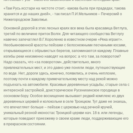
«Там Русь исстари на чистоте стоит,- какова была при прадедах, такова
хранится и до наших дней», - так писал П.И.Мельников – Печерский о
Нижегородском Заволжье.
Основной дорогой в этих лесных краях все века была красавица Ветлуга,
третий по величине приток Волги. Для читающего сообщества Ветлугу
навечно запечатлел В.Г.Короленко в известном очерке «Река играет».
Необыкновенной красоты пейзажи с белоснежными песчаными косами,
открывающиеся с обрывистых берегов, запоминаются каждому. Плавные
изгибы реки неизменно наводят на вопрос: а что там, за поворотом?
Надо сказать, что «за поворотом», действительно, много
привлекательных мест, и это давно уже поняли люди, путешествующие
по воде. Нет, дороги здесь, конечно, появились, и очень неплохие,
поэтому почти к каждому примечательному месту над рекой можно
подъехать на автомобиле. Красивые деревянные усадьбы, старые села с
интересной застройкой, доисторическое Русенихинское городище в
сосновом бору. Особое восхищение вызывает редкий комплекс из двух
деревянных церквей и колокольни в селе Троицком. Тут даже не знаешь,
что впечатляет больше – пейзаж с церковью над речной кручей,
уникальный резной иконостас Троицкой церкви нач. 18 в. или легенды,
которые поведают приезжему о своем храме люди, поддерживающие его
в прекрасном состоянии.