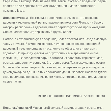
Образована в конце XVII - начале XVIII веков. Согласно преданию, барин
проиграл обе деревни, затем их объединили и дали поэтическое
название Муза.
Деревня Куржам
: Языковеды-топонимисты считают, что название
деревни и одноименной речки, правого притока реки Люнда, на берегу
которой расположена деревня, имеет пермско-угорское происхождение.
Оно означает "обрыв; обрывистый крутой берег".
Согласно сохранившемуся преданию, более трехсот лет назад в лесную
чащу из Тульской губернии юринскии купец привез население целой
деревни. В течение ряда лет население не облагалось налогами и
податью. По приезду крестьяне обустроили себе временное жилье
(землянки). Впоследствии барин заставил их работать: корчевать лес,
распахивать целину, сеять хлеб, строить дома. Так, в окружении лесов и
болот по берегам речушки Куржам выросла деревня из двух улиц, число
домов доходило до 11О, в них проживало до 500 человек. Назвали туляки
свое поселение по названию речки Куржам, которая разделила деревню
на две части.
(Люнда на картине Владимира Александрова)
Поселок Ленинский
Марьинской сельской администрации расположен