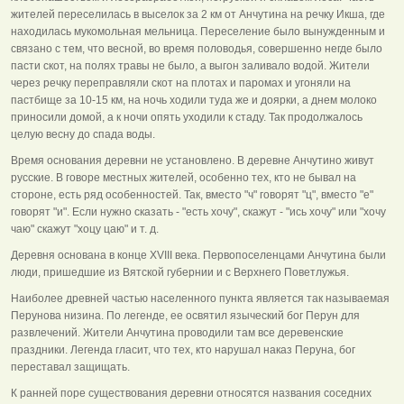
жителей переселилась в выселок за 2 км от Анчутина на речку Икша, где
находилась мукомольная мельница. Переселение было вынужденным и
связано с тем, что весной, во время половодья, совершенно негде было
пасти скот, на полях травы не было, а выгон заливало водой. Жители
через речку переправляли скот на плотах и паромах и угоняли на
пастбище за 10-15 км, на ночь ходили туда же и доярки, а днем молоко
приносили домой, а к ночи опять уходили к стаду. Так продолжалось
целую весну до спада воды.
Время основания деревни не установлено. В деревне Анчутино живут
русские. В говоре местных жителей, особенно тех, кто не бывал на
стороне, есть ряд особенностей. Так, вместо "ч" говорят "ц", вместо "е"
говорят "и". Если нужно сказать - "есть хочу", скажут - "ись хочу" или "хочу
чаю" скажут "хоцу цаю" и т. д.
Деревня основана в конце XVIII века. Первопоселенцами Анчутина были
люди, пришедшие из Вятской губернии и с Верхнего Поветлужья.
Наиболее древней частью населенного пункта является так называемая
Перунова низина. По легенде, ее освятил языческий бог Перун для
развлечений. Жители Анчутина проводили там все деревенские
праздники. Легенда гласит, что тех, кто нарушал наказ Перуна, бог
переставал защищать.
К ранней поре существования деревни относятся названия соседних