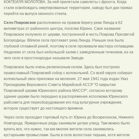
КОКТЕЙЛЯ МОЛОТОВА. За ней прилетали самолеты с фронта. Когда
стали освобождать оккупированные территории, заводу был дан приказ
перейти на выпуск оконного стекла.
Село Покровское
расположено на правом берегу реки Люнда в 62
километрах от районного центра, поселка Юрино. Свое название
Покровское получило от церкви, построенной в честь Покрова Пресвятой
Богородицы. Вблизи села протекает река Люнда. Раньше она была
глубокой сплавной рекой, поэтому в селе проживали мастера-сплавщики.
Недалеко от села был небольшой залив с замедленным течением, из-за
чего село в простонародье называли Заводи.
Покровское было очень религиозным селом. Здесь был построен
православный Покровский собор с колокольней. Со всей округи собирал
колокольный звон прихожан на моления. 27 мая 1941 года издан Указ
Президиума Верховного Совета Марийской АССР "О закрытии
Покровской церкви Юринского района МАССР", согласно которому
здание церкви было передано в распоряжение исполкома Юринского
райсовета для переоборудования его под культурное учреждение,
которое существует до настоящего времени.
Через село проходил торговый путь от Юрина до Воскресенска, Нижнего
Новгорода. Ярмарочные ряды занимали целую улицу. Там можно было
купить все, что нужно, так как многие жители села занимались
кустарными промыслами. Была в селе волостная тюрьма, хотя жители