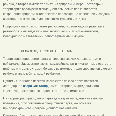
района, а вторая включает памятник природы «Озеро Светлояр» и
территорию вдоль реки Люнда. Деятельностью парка является
сохранение природы, экологическое просвещение населения и создание
благоприятных условий для развития туризма и отдыха.
Природный парк располагает ресурсами, позволяющими развивать
разнообразные виды туризма: экологический, приключенческий,
культурно-познавательный, этнографический и другие.
РЕКА ЛЮНДА, ОЗЕРО СВЕТЛОЯР
Территория природного парка интересна своими ландшафтами и
пейзажами. Здесь встречаются как хвойные, так и лиственные леса, есть
грибные и ягодные угодья, богатые возможности для спортивной охоты и
рыболовства (любительской рыбалки).
Одним из наиболее известных объектов показа парка является
легендарное
озеро Светлояр
(памятник природы федерального
значения), находящееся недалеко от с. Владимирское.
На территории природного парка действуют определенные нормы
поведения, обусловленные спецификой парка, как объекта
природоохранного и рекреационного назначения.
Китежская Русь – сказочно живописный и овеянный легендами край.