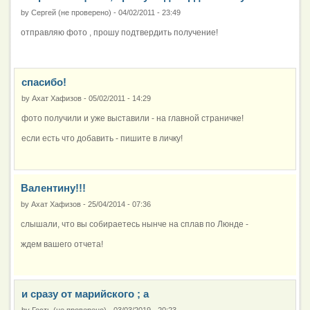
by
Сергей (не проверено)
-
04/02/2011 - 23:49
отправляю фото , прошу подтвердить получение!
спасибо!
by
Ахат Хафизов
-
05/02/2011 - 14:29
фото получили и уже выставили - на главной страничке!
если есть что добавить - пишите в личку!
Валентину!!!
by
Ахат Хафизов
-
25/04/2014 - 07:36
слышали, что вы собираетесь нынче на сплав по Люнде -
ждем вашего отчета!
и сразу от марийского ; а
by
Гость (не проверено)
-
03/03/2019 - 20:23