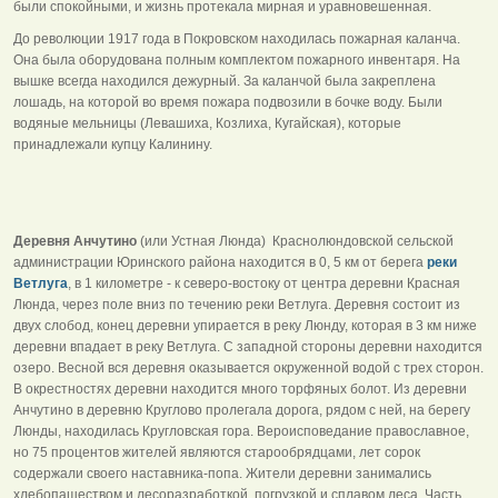
были спокойными, и жизнь протекала мирная и уравновешенная.
До революции 1917 года в Покровском находилась пожарная каланча.
Она была оборудована полным комплектом пожарного инвентаря. На
вышке всегда находился дежурный. За каланчой была закреплена
лошадь, на которой во время пожара подвозили в бочке воду. Были
водяные мельницы (Левашиха, Козлиха, Кугайская), которые
принадлежали купцу Калинину.
Деревня Анчутино
(или Устная Люнда) Краснолюндовской сельской
администрации Юринского района находится в 0, 5 км от берега
реки
Ветлуга
, в 1 километре - к северо-востоку от центра деревни Красная
Люнда, через поле вниз по течению реки Ветлуга. Деревня состоит из
двух слобод, конец деревни упирается в реку Люнду, которая в 3 км ниже
деревни впадает в реку Ветлуга. С западной стороны деревни находится
озеро. Весной вся деревня оказывается окруженной водой с трех сторон.
В окрестностях деревни находится много торфяных болот. Из деревни
Анчутино в деревню Круглово пролегала дорога, рядом с ней, на берегу
Люнды, находилась Кругловская гора. Вероисповедание православное,
но 75 процентов жителей являются старообрядцами, лет сорок
содержали своего наставника-попа. Жители деревни занимались
хлебопашеством и лесоразработкой, погрузкой и сплавом леса. Часть