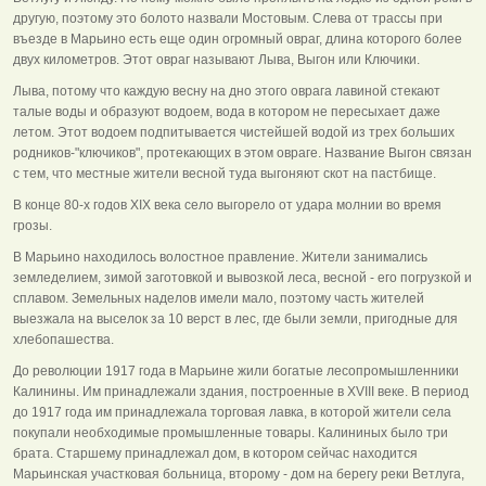
другую, поэтому это болото назвали Мостовым. Слева от трассы при
въезде в Марьино есть еще один огромный овраг, длина которого более
двух километров. Этот овраг называют Лыва, Выгон или Ключики.
Лыва, потому что каждую весну на дно этого оврага лавиной стекают
талые воды и образуют водоем, вода в котором не пересыхает даже
летом. Этот водоем подпитывается чистейшей водой из трех больших
родников-"ключиков", протекающих в этом овраге. Название Выгон связан
с тем, что местные жители весной туда выгоняют скот на пастбище.
В конце 80-х годов XIX века село выгорело от удара молнии во время
грозы.
В Марьино находилось волостное правление. Жители занимались
земледелием, зимой заготовкой и вывозкой леса, весной - его погрузкой и
сплавом. Земельных наделов имели мало, поэтому часть жителей
выезжала на выселок за 10 верст в лес, где были земли, пригодные для
хлебопашества.
До революции 1917 года в Марьине жили богатые лесопромышленники
Калинины. Им принадлежали здания, построенные в XVIII веке. В период
до 1917 года им принадлежала торговая лавка, в которой жители села
покупали необходимые промышленные товары. Калининых было три
брата. Старшему принадлежал дом, в котором сейчас находится
Марьинская участковая больница, второму - дом на берегу реки Ветлуга,