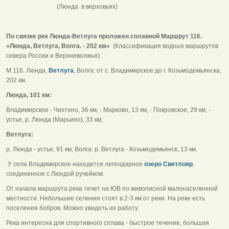
(Люнда в верховьях)
По связке рек Люнда-Ветлуга проложен сплавной Маршрут 116.
«Люнда, Ветлуга, Волга. - 202 км»
(Классификация водных маршрутов
севера России и Верхневолжья).
М 116. Люнда,
Ветлуга
, Волга: от с. Владимирское до г. Козьмодемьянска,
202 км.
Люнда, 101 км:
Владимирское - Чихтино, 36 км, - Марково, 13 км, - Покровское, 29 км, -
устье, р. Люнда (Марьино), 33 км;
Ветлуга:
р. Люнда - устье, 91 км; Волга: р. Ветлуга - Козьмодемьянск, 13 км.
У села Владимирское находится легендарное
озеро Светлояр
,
соединенное с Люндой ручейком.
От начала маршрута река течет на ЮВ по живописной малонаселенной
местности. Небольшие селения стоят в 2-3 км от реки. На реке есть
поселения бобров. Можно увидеть их работу.
Река интересна для спортивного сплава - быстрое течение, большая