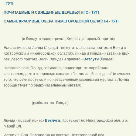
- ТУТ!
ПОЧИТАЕМЫЕ И СВЯЩЕННЫЕ ДЕРЕВЬЯ НГО - ТУТ!
САМЫЕ КРАСИВЫЕ ОЗЕРА НИЖЕГОРОДСКОЙ ОБЛАСТИ - ТУТ!
(в Люнду впадает речка Хмелевая - правый приток)
Есть также река Линда (Люнда) - не путать с правым притоком Волги в
Костромской и Нижегородской областях. Линда и Люнда - название двух
рек: левого притока Волги (Линда) и правого -
Ветлути
(Люнда).
Название реки Люнда, возможно, происходит от марийского
слова илемдэ, что в переводе означает "нежилая, безлюдная" (в смысле
того, что реки протекали по незаселенным марийцами местам, а Люнда
вообще течет по редко населенным местам).
(рыбалка на Люнде)
Люнда - правый приток
Ветлуги
. Протекает по Нижегородской обл. и р.
Марий Эл.
Исток у д. Бол. Подгорелка на востоке Нижегородской обл.