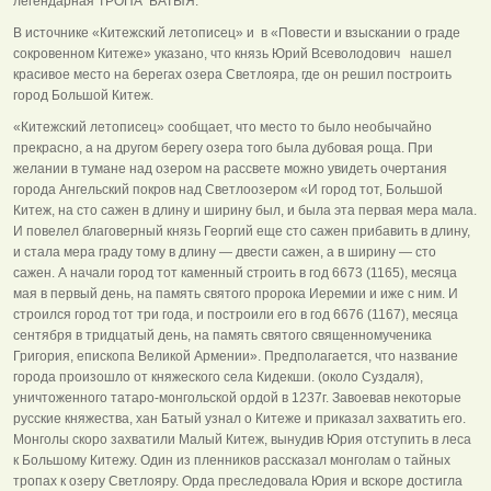
легендарная ТРОПА БАТЫЯ.
В источнике «Китежский летописец» и в «Повести и взыскании о граде
сокровенном Китеже» указано, что князь Юрий Всеволодович нашел
красивое место на берегах озера Светлояра, где он решил построить
город Большой Китеж.
«Китежский летописец» сообщает, что место то было необычайно
прекрасно, а на другом берегу озера того была дубовая роща. При
желании в тумане над озером на рассвете можно увидеть очертания
города Ангельский покров над Светлоозером «И город тот, Большой
Китеж, на сто сажен в длину и ширину был, и была эта первая мера мала.
И повелел благоверный князь Георгий еще сто сажен прибавить в длину,
и стала мера граду тому в длину — двести сажен, а в ширину — сто
сажен. А начали город тот каменный строить в год 6673 (1165), месяца
мая в первый день, на память святого пророка Иеремии и иже с ним. И
строился город тот три года, и построили его в год 6676 (1167), месяца
сентября в тридцатый день, на память святого священномученика
Григория, епископа Великой Армении». Предполагается, что название
города произошло от княжеского села Кидекши. (около Суздаля),
уничтоженного татаро-монгольской ордой в 1237г. Завоевав некоторые
русские княжества, хан Батый узнал о Китеже и приказал захватить его.
Монголы скоро захватили Малый Китеж, вынудив Юрия отступить в леса
к Большому Китежу. Один из пленников рассказал монголам о тайных
тропах к озеру Светлояру. Орда преследовала Юрия и вскоре достигла