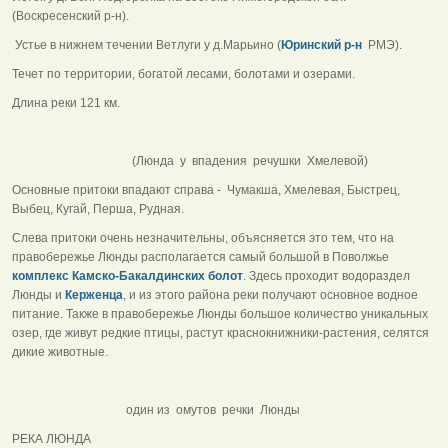
(Воскресенский р-н).
Устье в нижнем течении Ветлуги у д.Марьино (
Юринский р-н
РМЭ).
Течет по территории, богатой лесами, болотами и озерами.
Длина реки 121 км.
(Люнда у впадения речушки Хмелевой)
Основные притоки впадают справа - Чумакша, Хмелевая, Быстрец,
Выбец, Кугай, Перша, Рудная.
Слева притоки очень незначительны, объясняется это тем, что на
правобережье Люнды располагается самый большой в Поволжье
комплекс Камско-Бакалдинских болот
. Здесь проходит водораздел
Люнды и
Керженца
, и из этого района реки получают основное водное
питание. Также в правобережье Люнды большое количество уникальных
озер, где живут редкие птицы, растут краснокнижники-растения, селятся
дикие животные.
один из омутов речки Люнды
РЕКА ЛЮНДА