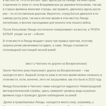
в частности, ТРОПА БАТЫЯ идет вдоль русла Люнды, на некотором
отдалении от реки от села Владимирское до деревни Копылково, так как
в старые времена воинские отряды, как правило, двигались вдоль русла
рек – по естественным дорогам. Вероятно, отряд Батыя двигался и по
самому руслу реки, так как в летнее время в этих местах Люнда
неглубокая, и вполне проходимая для конного или пешего война.
После Копылково Люнда постепенно поворачивает на восток, а ТРОПА
БАТЫЯ уходит на юг – к Волге.
В этом месте в Люнду впадает сразу три правых притока, поэтому
ширина речки увеличивается вдвое, а сама Люнда становится
полноводной настоящей лесной рекой.
(мост у Чихтино по дороге на Воскресенское)
Около Чихтино реку пересекает дорога на Воскресенское – там
находится мост. Водный сплав по реке в летнее время можно начинать в
этом месте, если, конечно, лето не засушливое, как это было в 2010 году.
Между Копылково и Чихтино также находится гидропост Нижегородской
метеорологической службы, здесь замеряют уровень воды в разные
времена года и проводят другие наблюдения за рекой.
Далее в правобережье Люнды находится много озер, например, у