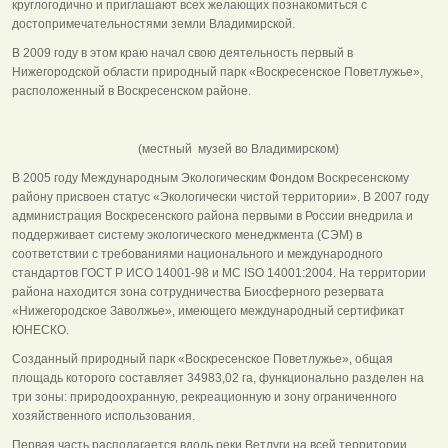
круглогодично и приглашают всех желающих познакомиться с
достопримечательностями земли Владимирской.
В 2009 году в этом краю начал свою деятельность первый в
Нижегородской области природный парк «Воскресенское Поветлужье»,
расположенный в Воскресенском районе.
(местный музей во Владимирском)
В 2005 году Международным Экологическим Фондом Воскресенскому
району присвоен статус «Экологически чистой территории». В 2007 году
администрация Воскресенского района первыми в России внедрила и
поддерживает систему экологического менеджмента (СЭМ) в
соответствии с требованиями национального и международного
стандартов ГОСТ Р ИСО 14001-98 и МС ISO 14001:2004. На территории
района находится зона сотрудничества Биосферного резервата
«Нижегородское Заволжье», имеющего международный сертификат
ЮНЕСКО.
Созданный природный парк «Воскресенское Поветлужье», общая
площадь которого составляет 34983,02 га, функционально разделен на
три зоны: природоохранную, рекреационную и зону ограниченного
хозяйственного использования.
Первая часть располагается вдоль реки Ветлуги на всей территории