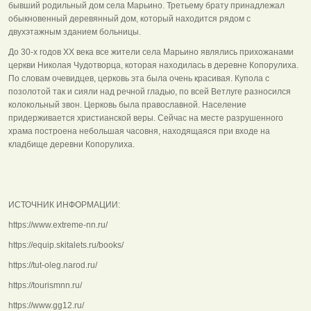
бывший родильный дом села Марьино. Третьему брату принадлежал
обыкновенный деревянный дом, который находится рядом с
двухэтажным зданием больницы.
До 30-х годов XX века все жители села Марьино являлись прихожанами
церкви Николая Чудотворца, которая находилась в деревне Копорулиха.
По словам очевидцев, церковь эта была очень красивая. Купола с
позолотой так и сияли над речной гладью, по всей Ветлуге разносился
колокольный звон. Церковь была православной. Население
придерживается христианской веры. Сейчас на месте разрушенного
храма построена небольшая часовня, находящаяся при входе на
кладбище деревни Копорулиха.
ИСТОЧНИК ИНФОРМАЦИИ:
https://www.extreme-nn.ru/
https://equip.skitalets.ru/books/
https://tut-oleg.narod.ru/
https://tourismnn.ru/
https://www.gg12.ru/