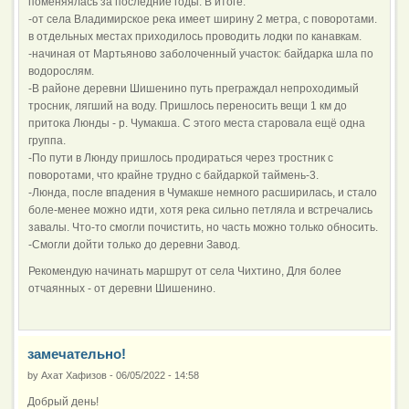
поменяялась за последние годы. В итоге:
-от села Владимирское река имеет ширину 2 метра, с поворотами.
в отдельных местах приходилось проводить лодки по канавкам.
-начиная от Мартьяново заболоченный участок: байдарка шла по
водорослям.
-В районе деревни Шишенино путь преграждал непроходимый
тросник, лягший на воду. Пришлось переносить вещи 1 км до
притока Люнды - р. Чумакша. С этого места старовала ещё одна
группа.
-По пути в Люнду пришлось продираться через тростник с
поворотами, что крайне трудно с байдаркой таймень-3.
-Люнда, после впадения в Чумакше немного расширилась, и стало
боле-менее можно идти, хотя река сильно петляла и встречались
завалы. Что-то смогли почистить, но часть можно только обносить.
-Смогли дойти только до деревни Завод.
Рекомендую начинать маршрут от села Чихтино, Для более
отчаянных - от деревни Шишенино.
замечательно!
by
Ахат Хафизов
-
06/05/2022 - 14:58
Добрый день!