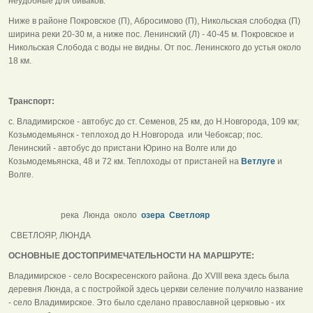
неудобные для биваков.
Ниже в районе Покровское (П), Абросимово (П), Никольская слободка (П)
ширина реки 20-30 м, а ниже пос. Ленинский (Л) - 40-45 м. Покровское и
Никольская Слобода с воды не видны. От пос. Ленинского до устья около
18 км.
Транспорт:
с. Владимирское - автобус до ст. Семенов, 25 км, до Н.Новгорода, 109 км;
Козьмодемьянск - теплоход до Н.Новгорода или Чебоксар; пос.
Ленинский - автобус до пристани Юрино на Волге или до
Козьмодемьянска, 48 и 72 км. Теплоходы от пристаней на
Ветлуге
и
Волге.
река Люнда около
озера Светлояр
СВЕТЛОЯР, ЛЮНДА
ОСНОВНЫЕ ДОСТОПРИМЕЧАТЕЛЬНОСТИ НА МАРШРУТЕ:
Владимирское - село Воскресенского района. До XVIII века здесь была
деревня Люнда, а с постройкой здесь церкви селение получило название
- село Владимирское. Это было сделано православной церковью - их