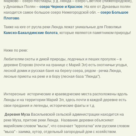
Марково - озеро Нестиары, у д. Люнда – озеро Светлое (Нижегородское),
у Дунаевых Полян –
озера Черное и Красное
. На юге от Дунаевых полян
находится самое большое озеро Нижегородской обл. –
озеро Большое
Плотово
.
Также на юге от русла реки Люнда лежат уникальные для Поволжья
Камско-Бакалдинские болота
, которые являются памятником природы!
Ниже по реке:
Любителям охоты и дикой природы, лодочных и пеших прогулок – в
деревне Егорово (почти на границе с Марий Эл) есть охотничьи угодья,
лесной домик и русская баня на берегу озера, рядом - речка Люнда,
лесные приюты на реке и в бору (лесная база "Люнда").
Интересные исторические и краеведческие места расположены вдоль
Люнды и на территории Марий Эл, здесь почти в каждой деревне есть
свои предания и легенды, исторические факты и т.д.
Деревня Муза
Васильевской сельской администрации находится на
реке Муза, притоке реки Люнда. Название деревни объясняют
марийским словом "мызы", что означает "куропатка" или русским словом
"мыза" - заимка, хутор, отдельный загородный дом с хозяйством.