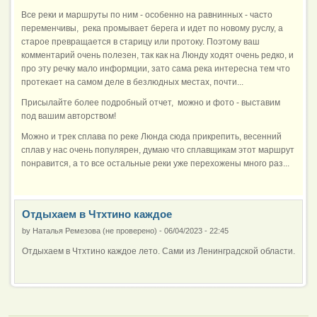
Все реки и маршруты по ним - особенно на равнинных - часто
переменчивы, река промывает берега и идет по новому руслу, а
старое превращается в старицу или протоку. Поэтому ваш
комментарий очень полезен, так как на Люнду ходят очень редко, и
про эту речку мало информции, зато сама река интересна тем что
протекает на самом деле в безлюдных местах, почти...
Присылайте более подробный отчет, можно и фото - выставим
под вашим авторством!
Можно и трек сплава по реке Люнда сюда прикрепить, весенний
сплав у нас очень популярен, думаю что сплавщикам этот маршрут
понравится, а то все остальные реки уже перехожены много раз...
Отдыхаем в Чтхтино каждое
by
Наталья Ремезова (не проверено)
-
06/04/2023 - 22:45
Отдыхаем в Чтхтино каждое лето. Сами из Ленинградской области.