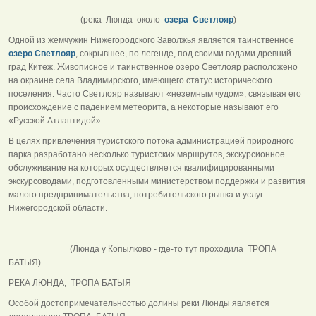
(река Люнда около
озера Светлояр
)
Одной из жемчужин Нижегородского Заволжья является таинственное
озеро Светлояр
, сокрывшее, по легенде, под своими водами древний
град Китеж. Живописное и таинственное озеро Светлояр расположено
на окраине села Владимирского, имеющего статус исторического
поселения. Часто Светлояр называют «неземным чудом», связывая его
происхождение с падением метеорита, а некоторые называют его
«Русской Атлантидой».
В целях привлечения туристского потока администрацией природного
парка разработано несколько туристских маршрутов, экскурсионное
обслуживание на которых осуществляется квалифицированными
экскурсоводами, подготовленными министерством поддержки и развития
малого предпринимательства, потребительского рынка и услуг
Нижегородской области.
(Люнда у Копылково - где-то тут проходила ТРОПА
БАТЫЯ)
РЕКА ЛЮНДА, ТРОПА БАТЫЯ
Особой достопримечательностью долины реки Люнды является