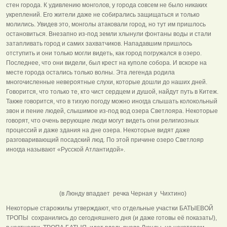
стен города. К удивлению монголов, у города совсем не было никаких
укреплений. Его жители даже не собирались защищаться и только
молились. Увидев это, монголы атаковали город, но тут им пришлось
остановиться. Внезапно из-под земли хлынули фонтаны воды и стали
затапливать город и самих захватчиков. Нападавшим пришлось
отступить и они только могли видеть, как город погружался в озеро.
Последнее, что они видели, был крест на куполе собора. И вскоре на
месте города остались только волны. Эта легенда родила
многочисленные невероятные слухи, которые дошли до наших дней.
Говорится, что только те, кто чист сердцем и душой, найдут путь в Китеж.
Также говорится, что в тихую погоду можно иногда слышать колокольный
звон и пение людей, слышимое из-под вод озера Светлояра. Некоторые
говорят, что очень верующие люди могут видеть огни религиозных
процессий и даже здания на дне озера. Некоторые видят даже
разговаривающий посадский люд. По этой причине озеро Светлояр
иногда называют «Русской Атлантидой».
(в Люнду впадает речка Черная у Чихтино)
Некоторые старожилы утверждают, что отдельные участки БАТЫЕВОЙ
ТРОПЫ сохранились до сегодняшнего дня (и даже готовы её показать!),