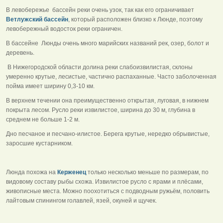
В левобережье бассейн реки очень узок, так как его ограничивает
Ветлужский бассейн
, который расположен близко к Люнде, поэтому
левобережный водосток реки ограничен.
В бассейне Люнды очень много марийских названий рек, озер, болот и
деревень.
В Нижегородской области долина реки слабоизвилистая, склоны
умеренно крутые, лесистые, частично распаханные. Часто заболоченная
пойма имеет ширину 0,3-10 км.
В верхнем течении она преимущественно открытая, луговая, в нижнем
покрыта лесом. Русло реки извилистое, ширина до 30 м, глубина в
среднем не больше 1-2 м.
Дно песчаное и песчано-илистое. Берега крутые, нередко обрывистые,
заросшие кустарником.
Люнда похожа на
Керженец
только несколько меньше по размерам, по
видовому составу рыбы схожа. Извилистое русло с ярами и плёсами,
живописные места. Можно поохотиться с подводным ружьём, половить
лайтовым спинингом голавлей, язей, окуней и щучек.