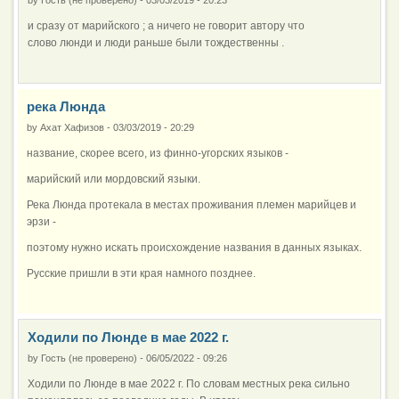
и сразу от марийского ; а ничего не говорит автору что
слово люнди и люди раньше были тождественны .
река Люнда
by
Ахат Хафизов
-
03/03/2019 - 20:29
название, скорее всего, из финно-угорских языков -
марийский или мордовский языки.
Река Люнда протекала в местах проживания племен марийцев и
эрзи -
поэтому нужно искать происхождение названия в данных языках.
Русские пришли в эти края намного позднее.
Ходили по Люнде в мае 2022 г.
by
Гость (не проверено)
-
06/05/2022 - 09:26
Ходили по Люнде в мае 2022 г. По словам местных река сильно