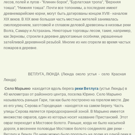
лесов, полей и лугов - "Клинин борок", "Бурлатская тропа", "Верхняя
токша", "Нижняя токша". Почти все топонимы, а последние имеют
древнемарийские корни, могут быть датированы концом XVIII - началом
XIX веков. В XIX веке большая часть местных жителей занималась
смолокурением, заготовкой и сплавом деловой древесины в низовье реки
Волга, Самару и Астрахань. Некоторые торговцы лесом, такие, например,
как Зерновы, строили в деревне двухэтажные особняки, украшенные
затейливой деревянной резьбой. Многие из них сгорели во время частых
пожаров в деревне.
ВЕТЛУГА, ЛЮНДА (Люнда около устья - село Красная
Люнда)
Село Марьино
находится вдоль берега
реки Ветлуга
(устье Люнды) в
40 километрах от районного центра, поселка Юрино. Село Марьино
называлось раньше Гари, так как было построено на горелом месте. Две
из его улиц: Серова и Городецкая - находятся на самом берегу. Часть
улицы Серова является природоохранной зоной. В Марьино имеется
множество оврагов, один из которых носит название Пристанский. Этот
овраг переходит в Мостовое болото. Раньше, когда не было насыпной
дороги, в весеннее половодье Мостовое болото соединяло две реки -
Ветлугу и Люнду. По нему можно было проплыть на лодке из одной реки в