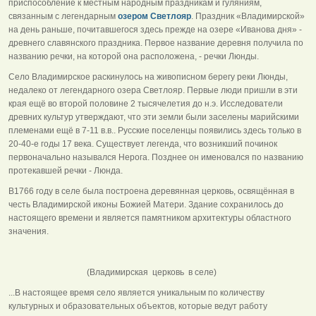
приспособление к местным народным праздникам и гуляниям,
связанным с легендарным
озером Светлояр
. Праздник «Владимирской»
на день раньше, почитавшегося здесь прежде на озере «Иванова дня» -
древнего славянского праздника. Первое название деревня получила по
названию речки, на которой она расположена, - речки Люнды.
Село Владимирское раскинулось на живописном берегу реки Люнды,
недалеко от легендарного озера Светлояр. Первые люди пришли в эти
края ещё во второй половине 2 тысячелетия до н.э. Исследователи
древних культур утверждают, что эти земли были заселены марийскими
племенами ещё в 7-11 в.в.. Русские поселенцы появились здесь только в
20-40-е годы 17 века. Существует легенда, что возникший починок
первоначально назывался Нерога. Позднее он именовался по названию
протекавшей речки - Люнда.
В1766 году в селе была построена деревянная церковь, освящённая в
честь Владимирской иконы Божией Матери. Здание сохранилось до
настоящего времени и является памятником архитектуры областного
значения.
(Владимирская церковь в селе)
...В настоящее время село является уникальным по количеству
культурных и образовательных объектов, которые ведут работу