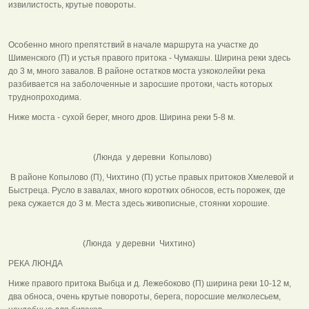
извилистость, крутые повороты.
Особенно много препятствий в начале маршрута на участке до
Шименского (П) и устья правого притока - Чумакшы. Ширина реки здесь
до 3 м, много завалов. В районе остатков моста узкоколейки река
разбивается на заболоченные и заросшие протоки, часть которых
труднопроходима.
Ниже моста - сухой берег, много дров. Ширина реки 5-8 м.
(Люнда у деревни Копылово)
В районе Копылово (П), Чихтино (П) устье правых притоков Хмелевой и
Быстреца. Русло в завалах, много коротких обносов, есть порожек, где
река сужается до 3 м. Места здесь живописные, стоянки хорошие.
(Люнда у деревни Чихтино)
РЕКА ЛЮНДА
Ниже правого притока Выбца и д. Лежебоково (П) ширина реки 10-12 м,
два обноса, очень крутые повороты, берега, поросшие мелколесьем,