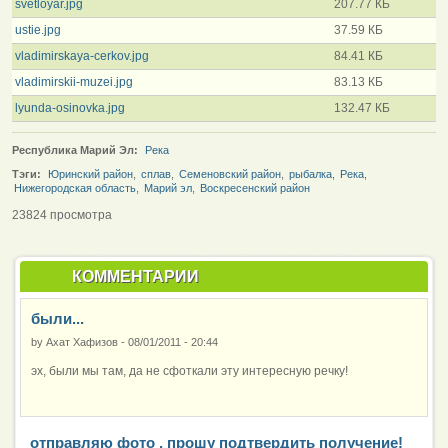
svetloyar.jpg
207.77 КБ
ustie.jpg
37.59 КБ
vladimirskaya-cerkov.jpg
84.41 КБ
vladimirskii-muzei.jpg
83.13 КБ
lyunda-osinovka.jpg
132.47 КБ
Республика Марий Эл:
Река
Тэги:
Юринский район
,
сплав
,
Семеновский район
,
рыбалка
,
Река
,
Нижегородская область
,
Марий эл
,
Воскресенский район
23824 просмотра
КОММЕНТАРИИ
были...
by
Ахат Хафизов
-
08/01/2011 - 20:44
эх, были мы там, да не сфоткали эту интересную речку!
отправляю фото , прошу подтвердить получение!