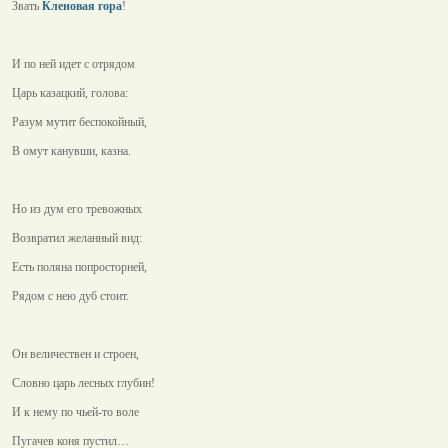
Звать
Кленовая гора
!
И по ней идет с отрядом
Царь казацкий, голова:
Разум мутит беспокойный,
В омут канувши, казна.
Но из дум его тревожных
Возвратил желанный вид:
Есть поляна попросторней,
Рядом с нею дуб стоит.
Он величествен и строен,
Словно царь лесных глубин!
И к нему по чьей-то воле
Пугачев коня пустил…