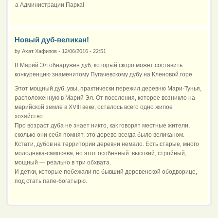
а Администрации Парка!
Новый дуб-великан!
by
Ахат Хафизов
-
12/06/2016 - 22:51
В Марий Эл обнаружен дуб, который скоро может составить
конкуренцию знаменитому Пугачевскому дубу на Кленовой горе.
Этот мощный дуб, увы, практически пережил деревню Мари-Тунья,
расположенную в Марий Эл. От поселения, которое возникло на
марийской земле в XVIII веке, осталось всего одно жилое
хозяйство.
Про возраст дуба не знает никто, как говорят местные жители,
сколько они себя помнят, это дерево всегда было великаном.
Кстати, дубов на территории деревни немало. Есть старые, много
молодняка-самосева, но этот особенный: высокий, стройный,
мощный — реально в три обхвата.
И детки, которые побежали по бывший деревенской ободворице,
под стать папе-богатырю.