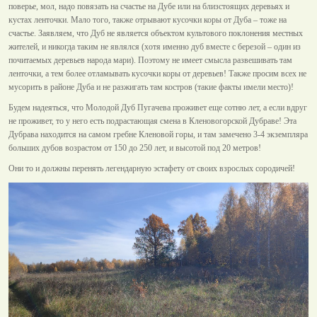
поверье, мол, надо повязать на счастье на Дубе или на близстоящих деревьях и
кустах ленточки. Мало того, также отрывают кусочки коры от Дуба – тоже на
счастье. Заявляем, что Дуб не является объектом культового поклонения местных
жителей, и никогда таким не являлся (хотя именно дуб вместе с березой – один из
почитаемых деревьев народа мари). Поэтому не имеет смысла развешивать там
ленточки, а тем более отламывать кусочки коры от деревьев! Также просим всех не
мусорить в районе Дуба и не разжигать там костров (такие факты имели место)!
Будем надеяться, что Молодой Дуб Пугачева проживет еще сотню лет, а если вдруг
не проживет, то у него есть подрастающая смена в Кленовогорской Дубраве! Эта
Дубрава находится на самом гребне Кленовой горы, и там замечено 3-4 экземпляра
больших дубов возрастом от 150 до 250 лет, и высотой под 20 метров!
Они то и должны перенять легендарную эстафету от своих взрослых сородичей!