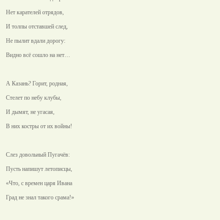
Нет карателей отрядов,
И толпы отставшей след,
Не пылит вдали дорогу:
Видно всё сошло на нет…
А Казань? Горит, родная,
Стелет по небу клубы,
И дымят, не угасая,
В них костры от их войны!
Слез довольный Пугачёв:
Пусть напишут летописцы,
«Что, с времен царя Ивана
Град не знал такого срама!»