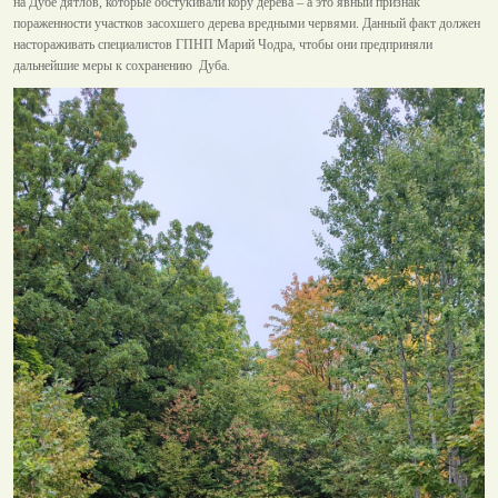
на Дубе дятлов, которые обстукивали кору дерева – а это явный признак
пораженности участков засохшего дерева вредными червями. Данный факт должен
настораживать специалистов ГПНП Марий Чодра, чтобы они предприняли
дальнейшие меры к сохранению Дуба.