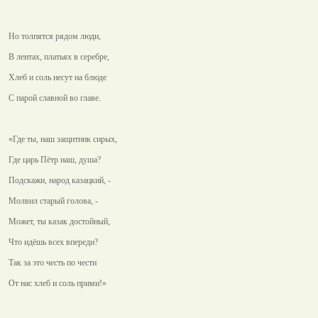
Но толпятся рядом люди,
В лентах, платьях в серебре,
Хлеб и соль несут на блюде
С парой славной во главе.
«Где ты, наш защитник сирых,
Где царь Пётр наш, душа?
Подскажи, народ казацкий, -
Молвил старый голова, -
Может, ты казак достойный,
Что идёшь всех впереди?
Так за это честь по чести
От нас хлеб и соль прими!»