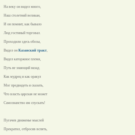
На веку он видел много,
Наш столетний великан,
И он помнит, как бывало
Люд гостиный торговал.
Проходили здесь обозы,
Видел он
Казанский тракт
,
Видел каторжное племя,
Путь не знающий назад.
Как мудрец и как оракул
Мог предвидеть и сказать,
Что власть царская не может
Самозванство им спускать!
Пугачев движенье мыслей
Прекратил, отбросив вспять,