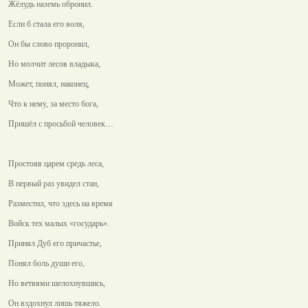
Жёлудь наземь обронил.
Если б стала его воля,
Он бы слово проронил,
Но молчит лесов владыка,
Может, понял, наконец,
Что к нему, за место бога,
Пришёл с просьбой человек…
Простояв царем средь леса,
В первый раз увидел стан,
Разместил, что здесь на время
Войск тех малых «государь».
Принял Дуб его причастье,
Понял боль души его,
Но ветвями шелохнувшись,
Он вздохнул лишь тяжело.