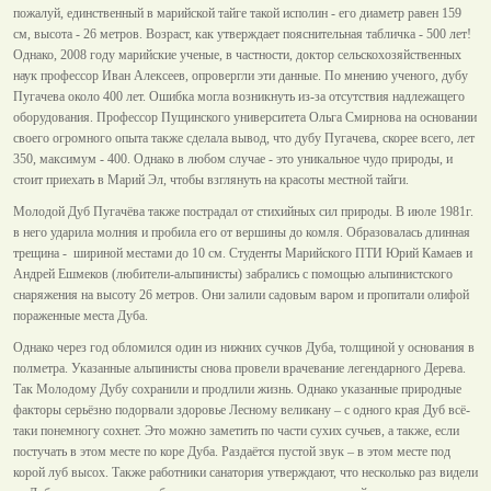
пожалуй, единственный в марийской тайге такой исполин - его диаметр равен 159
см, высота - 26 метров. Возраст, как утверждает пояснительная табличка - 500 лет!
Однако, 2008 году марийские ученые, в частности, доктор сельскохозяйственных
наук профессор Иван Алексеев, опровергли эти данные. По мнению ученого, дубу
Пугачева около 400 лет. Ошибка могла возникнуть из-за отсутствия надлежащего
оборудования. Профессор Пущинского университета Ольга Смирнова на основании
своего огромного опыта также сделала вывод, что дубу Пугачева, скорее всего, лет
350, максимум - 400. Однако в любом случае - это уникальное чудо природы, и
стоит приехать в Марий Эл, чтобы взглянуть на красоты местной тайги.
Молодой Дуб Пугачёва также пострадал от стихийных сил природы. В июле 1981г.
в него ударила молния и пробила его от вершины до комля. Образовалась длинная
трещина - шириной местами до 10 см. Студенты Марийского ПТИ Юрий Камаев и
Андрей Ешмеков (любители-альпинисты) забрались с помощью альпинистского
снаряжения на высоту 26 метров. Они залили садовым варом и пропитали олифой
пораженные места Дуба.
Однако через год обломился один из нижних сучков Дуба, толщиной у основания в
полметра. Указанные альпинисты снова провели врачевание легендарного Дерева.
Так Молодому Дубу сохранили и продлили жизнь. Однако указанные природные
факторы серьёзно подорвали здоровье Лесному великану – с одного края Дуб всё-
таки понемногу сохнет. Это можно заметить по части сухих сучьев, а также, если
постучать в этом месте по коре Дуба. Раздаётся пустой звук – в этом месте под
корой луб высох. Также работники санатория утверждают, что несколько раз видели