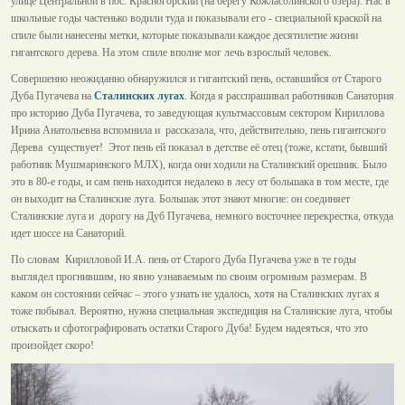
улице Центральной в пос. Красногорский (на берегу Кожласолинского озера). Нас в
школьные годы частенько водили туда и показывали его - специальной краской на
спиле были нанесены метки, которые показывали каждое десятилетие жизни
гигантского дерева. На этом спиле вполне мог лечь взрослый человек.
Совершенно неожиданно обнаружился и гигантский пень, оставшийся от Старого
Дуба Пугачева на
Сталинских лугах
. Когда я расспрашивал работников Санатория
про историю Дуба Пугачева, то заведующая культмассовым сектором Кириллова
Ирина Анатольевна вспомнила и рассказала, что, действительно, пень гигантского
Дерева существует! Этот пень ей показал в детстве её отец (тоже, кстати, бывший
работник Мушмаринского МЛХ), когда они ходили на Сталинский орешник. Было
это в 80-е годы, и сам пень находится недалеко в лесу от большака в том месте, где
он выходит на Сталинские луга. Большак этот знают многие: он соединяет
Сталинские луга и дорогу на Дуб Пугачева, немного восточнее перекрестка, откуда
идет шоссе на Санаторий.
По словам Кирилловой И.А. пень от Старого Дуба Пугачева уже в те годы
выглядел прогнившим, но явно узнаваемым по своим огромным размерам. В
каком он состоянии сейчас – этого узнать не удалось, хотя на Сталинских лугах я
тоже побывал. Вероятно, нужна специальная экспедиция на Сталинские луга, чтобы
отыскать и сфотографировать остатки Старого Дуба! Будем надеяться, что это
произойдет скоро!