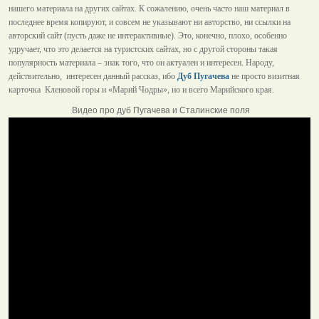
нашего материала на других сайтах. К сожалению, очень часто наш материал в
последнее время копируют, и совсем не указывают ни авторство, ни ссылки на
авторский сайт (пусть даже не интерактивные). Это, конечно, плохо, особенно
удручает, что это делается на туристских сайтах, но с другой стороны такая
популярность материала – знак того, что он актуален и интересен. Народу,
действительно, интересен данный рассказ, ибо
Дуб Пугачева
не просто визитная
карточка Кленовой горы и «Марий Чодры», но и всего Марийского края.
Видео про дуб Пугачева и Сталинские поля