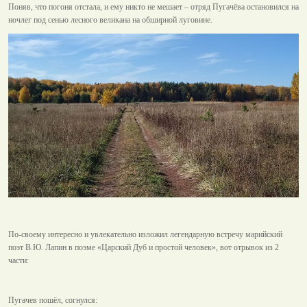
Поняв, что погоня отстала, и ему никто не мешает – отряд Пугачёва остановился на
ночлег под сенью лесного великана на обширной луговине.
По-своему интересно и увлекательно изложил легендарную встречу марийский
поэт В.Ю. Лапин в поэме «Царский Дуб и простой человек», вот отрывок из 2
части:
Пугачев пошёл, согнулся: