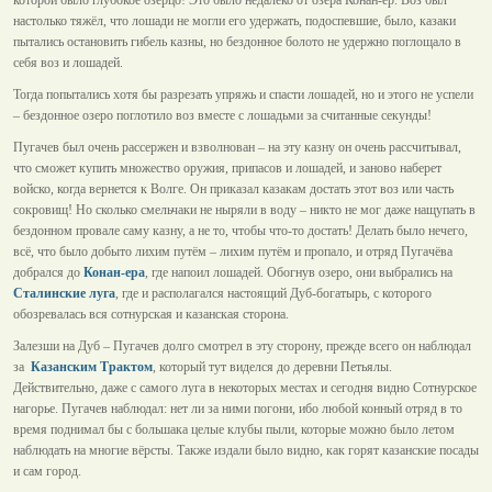
которой было глубокое озерцо! Это было недалеко от озера Конан-ер. Воз был
настолько тяжёл, что лошади не могли его удержать, подоспевшие, было, казаки
пытались остановить гибель казны, но бездонное болото не удержно поглощало в
себя воз и лошадей.
Тогда попытались хотя бы разрезать упряжь и спасти лошадей, но и этого не успели
– бездонное озеро поглотило воз вместе с лошадьми за считанные секунды!
Пугачев был очень рассержен и взволнован – на эту казну он очень рассчитывал,
что сможет купить множество оружия, припасов и лошадей, и заново наберет
войско, когда вернется к Волге. Он приказал казакам достать этот воз или часть
сокровищ! Но сколько смельчаки не ныряли в воду – никто не мог даже нащупать в
бездонном провале саму казну, а не то, чтобы что-то достать! Делать было нечего,
всё, что было добыто лихим путём – лихим путём и пропало, и отряд Пугачёва
добрался до
Конан-ера
, где напоил лошадей. Обогнув озеро, они выбрались на
Сталинские луга
, где и располагался настоящий Дуб-богатырь, с которого
обозревалась вся сотнурская и казанская сторона.
Залезши на Дуб – Пугачев долго смотрел в эту сторону, прежде всего он наблюдал
за
Казанским Трактом
, который тут виделся до деревни Петьялы.
Действительно, даже с самого луга в некоторых местах и сегодня видно Сотнурское
нагорье. Пугачев наблюдал: нет ли за ними погони, ибо любой конный отряд в то
время поднимал бы с большака целые клубы пыли, которые можно было летом
наблюдать на многие вёрсты. Также издали было видно, как горят казанские посады
и сам город.