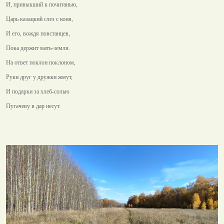
И, привыкший к почитанью,
Царь казацкий слез с коня,
И его, вождя повстанцев,
Пока держит мать-земля.
На ответ поклон поклоном,
Руки друг у дружки жмут,
И подарки за хлеб-солью
Пугачеву в дар несут.