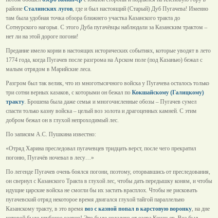
районе
Сталинских лугов
, где и был настоящий (Старый) Дуб Пугачева! Именно
там была удобная точка обзора ближнего участка Казанского тракта до
Сотнурского нагорья. С этого Дуба пугачёвцы наблюдали за Казанским трактом –
нет ли на этой дороге погони!
Предание имело корни в настоящих исторических событиях, которые уводят в лето
1774 года, когда Пугачев после разгрома на Арском поле (под Казанью) бежал с
малым отрядом в Марийские леса.
Разгром был так велик, что из многотысячного войска у Пугачева осталось только
три сотни верных казаков, с которыми он бежал по
Кокшайскому (Галицкому)
тракту
. Брошена была даже семья и многочисленные обозы – Пугачев сумел
спасти только казну войска – целый воз золота и драгоценных камней. С этим
добром бежал он в глухой непроходимый лес.
По записям А.С. Пушкина известно:
«Отряд Харина преследовал пугачевцев тридцать верст, после чего прекратил
погоню, Пугачёв ночевал в лесу…»
По легенде Пугачев очень боялся погони, поэтому, оторвавшись от преследования,
он свернул с Казанского Тракта в глухой лес, чтобы дать передышку коням, и чтобы
идущие царские войска не смогли бы их застать врасплох. Чтобы не рисковать
пугачевский отряд некоторое время двигался глухой тайгой параллельно
Казанскому тракту, в это время
воз с казной попал в карстовую воронку
, на дне