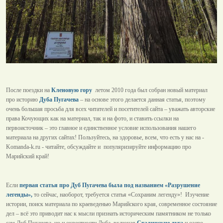
После поездки на
Кленовую гору
летом 2010 года был собран новый материал
про историю
Дуба Пугачева
– на основе этого делается данная статья, поэтому
очень большая просьба для всех читателей и посетителей сайта – уважать авторские
права Кочующих как на материал, так и на фото, и ставить ссылки на
первоисточник – это главное и единственное условие использования нашего
материала на других сайтах! Пользуйтесь, на здоровье, всем, что есть у нас на -
Komanda-k.ru - читайте, обсуждайте и популяризируйте информацию про
Марийский край!
Если
первая статья про Дуб Пугачева была под названием «Разрушение
легенды»,
то сейчас, наоборот, требуется статья «Сохраним легенду»! Изучение
истории, поиск материала по краеведенью Марийского края, современное состояние
дел – всё это приводит нас к мысли признать историческим памятником не только