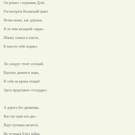
Он решил с вершины Дуба
Рассмотреть Казанский тракт.
Ветви низко, как деревья,
И по ним казацкий «царь»,
Шапку скинул и умело,
К высоте себя поднял.
Лес вокруг стоит зеленый,
Вдалеке дымится марь,
И себя на время птицей
Здесь представил «государь».
А дорога без движенья,
Кое-где один иль два –
Идут путники несмело,
Не остаться б без добра.