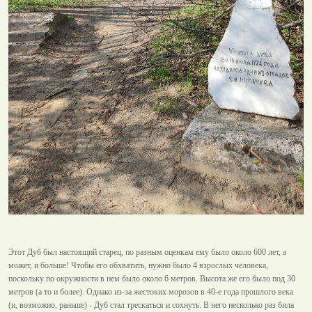
Этот Дуб был настоящий старец, по разным оценкам ему было около 600 лет, а
может, и больше! Чтобы его обхватить, нужно было 4 взрослых человека,
поскольку по окружности в нем было около 6 метров. Высота же его было под 30
метров (а то и более). Однако из-за жестоких морозов в 40-е года прошлого века
(и, возможно, раньше) - Дуб стал трескаться и сохнуть. В него несколько раз била