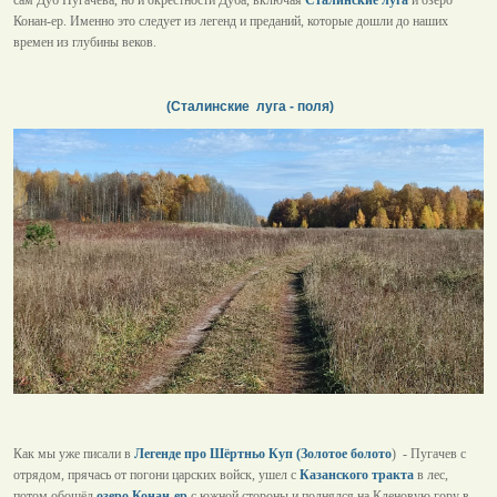
сам Дуб Пугачева, но и окрестности Дуба, включая
Сталинские луга
и озеро
Конан-ер. Именно это следует из легенд и преданий, которые дошли до наших
времен из глубины веков.
(Сталинские луга - поля)
Как мы уже писали в
Легенде про Шёртньо Куп (Золотое болото
) - Пугачев с
отрядом, прячась от погони царских войск, ушел с
Казанского тракта
в лес,
потом обошёл
озеро Конан-ер
с южной стороны и поднялся на Кленовую гору в