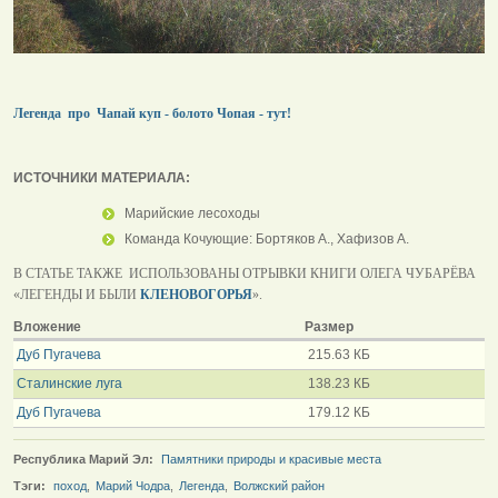
Легенда про Чапай куп - болото Чопая - тут!
ИСТОЧНИКИ МАТЕРИАЛА:
Марийские лесоходы
Команда Кочующие: Бортяков А., Хафизов А.
В СТАТЬЕ ТАКЖЕ ИСПОЛЬЗОВАНЫ ОТРЫВКИ КНИГИ ОЛЕГА ЧУБАРЁВА
«ЛЕГЕНДЫ И БЫЛИ
КЛЕНОВОГОРЬЯ
».
Вложение
Размер
Дуб Пугачева
215.63 КБ
Сталинские луга
138.23 КБ
Дуб Пугачева
179.12 КБ
Республика Марий Эл:
Памятники природы и красивые места
Тэги:
поход
,
Марий Чодра
,
Легенда
,
Волжский район