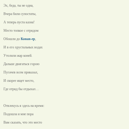
Эх, беда, ты не одна,
Вчера били супостаты,
А теперь пуста казна!
Место топкое с отрядом
Обошли до
Конан-ер
,
И в его хрустальных водах
Утолили жар коней.
Дальше двигаться горою
Пугачев всем приказал,
И скорее ищет место,
Где отряд бы отдыхал…
Отвлекусь я здесь на время:
Подошла и мне пора
Вам сказать, что это место