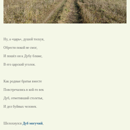
Ну, а «царь», душой тоскуя,
Обрести покой не смог,
И пошёл он к Дубу ближе,
В его царский уголок.
Как родные братья вместе
Повстречались в кой-то век
Дуб, отметивший столетья,
И дел буйных человек.
Шелохнулся
Дуб могучий
,