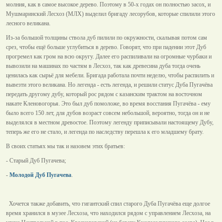
молния, как в самое высокое дерево. Поэтому в 50-х годах он полностью засох, и
Мушмаринский Лесхоз (МЛХ) выделил бригаду лесорубов, которые спилили этого
лесного великана.
Из-за большой толщины ствола дуб пилили по окружности, скалывая потом сам
срез, чтобы ещё больше углубиться в дерево. Говорят, что при падении этот Дуб
прогремел как гром на всю округу. Далее его распиливали на огромные чурбаки и
вывозили на машинах по частям в Лесхоз, так как древесина дуба тогда очень
ценилась как сырьё для мебели. Бригада работала почти неделю, чтобы распилить и
вывезти этого великана. Но легенда - есть легенда, и решили статус Дуба Пугачёва
передать другому дубу, который рос рядом с
казанским трактом
на восточном
накате
Кленовогорья
. Это был дуб помоложе, во время восстания Пугачёва - ему
было всего 150 лет, для дубов возраст совсем небольшой, вероятно, тогда он и не
выделялся в местном древостое. Поэтому легенду приписывали настоящему Дубу,
теперь же его не стало, и легенда по наследству перешла к его младшему брату.
В своих статьях мы так и назовем этих братьев:
- Старый Дуб Пугачева;
-
Молодой Дуб Пугачева
.
Хочется также добавить, что гигантский спил старого Дуба Пугачёва еще долгое
время хранился в музее Лесхоза, что находился рядом с управлением Лесхоза, на