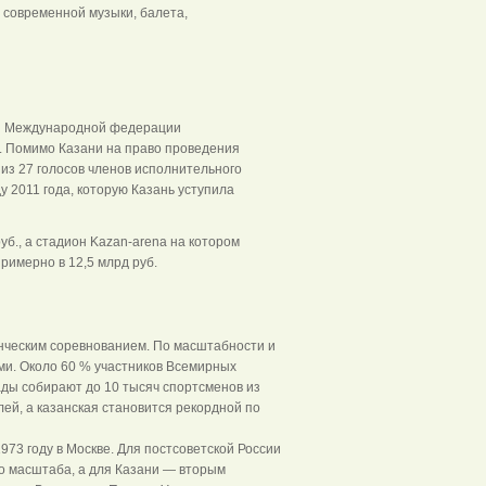
и современной музыки, балета,
ии Международной федерации
е. Помимо Казани на право проведения
из 27 голосов членов исполнительного
 2011 года, которую Казань уступила
б., а стадион Kazan-arena на котором
имерно в 12,5 млрд руб.
нческим соревнованием. По масштабности и
и. Около 60 % участников Всемирных
ды собирают до 10 тысяч спортсменов из
ей, а казанская становится рекордной по
973 году в Москве. Для постсоветской России
о масштаба, а для Казани — вторым