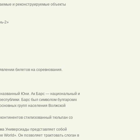
жаемые и реконструируемые объекты
нь-2»
явлении билетов на соревнования.
, названный Юни. Ак Барс — национальный и
республики. Барс был символом булгарских
 основных групп населения Волжской
 континентов стилизованный тюльпан со
лема Универсиады представляет собой
e World». Он позволяет трактовать слоган в