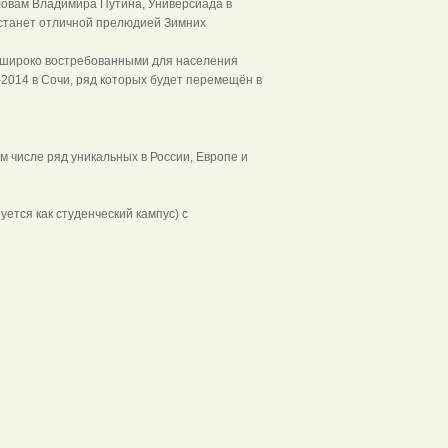
овам Владимира Путина, Универсиада в
станет отличной прелюдией Зимних
е широко востребованными для населения
2014 в Сочи, ряд которых будет перемещён в
м числе ряд уникальных в России, Европе и
ется как студенческий кампус) с