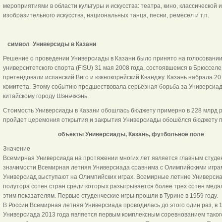
мероприятиями в области культуры и искусства: театра, кино, классической 
изобразительного искусства, национальных танца, песни, ремесёл и т.п.
символ Универсиды в Казани
Решение о проведении Универсиады в Казани было принято на голосован
университетского спорта (FISU) 31 мая 2008 года, состоявшемся в Брюссел
претендовали испанский Виго и южнокорейский Кванджу. Казань набрала 20 
комитета. Этому событию предшествовала серьёзная борьба за Универсиаду
китайскому городу Шэньчжэнь.
Стоимость Универсиады в Казани обошлась бюджету примерно в 228 млрд ру
пройдет церемония открытия и закрытия Универсиады обошёлся бюджету пр
объекты Универсиады, Казань, футбольное поле
Значение
Всемирная Универсиада на протяжении многих лет является главным студе
значимости Всемирная летняя Универсиада сравнима с Олимпийскими играм
Универсиад выступают на Олимпийских играх. Всемирные летние Универсиа
полутора сотен стран среди которых разыгрывается более трех сотен медал
этим показателям. Первые студенческие игры прошли в Турине в 1959 году.
В России Всемирная летняя Универсиада проводилась до этого один раз, в 1
Универсиада 2013 года является первым комплексным соревнованием таког