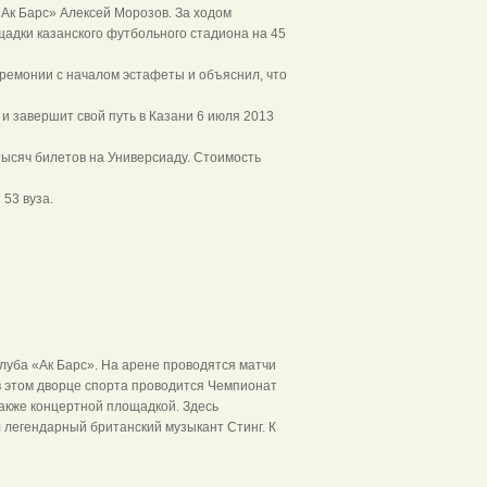
«Ак Барс» Алексей Морозов. За ходом
адки казанского футбольного стадиона на 45
ремонии с началом эстафеты и объяснил, что
 и завершит свой путь в Казани 6 июля 2013
тысяч билетов на Универсиаду. Стоимость
53 вуза.
луба «Ак Барс». На арене проводятся матчи
в этом дворце спорта проводится Чемпионат
акже концертной площадкой. Здесь
л легендарный британский музыкант Стинг. К