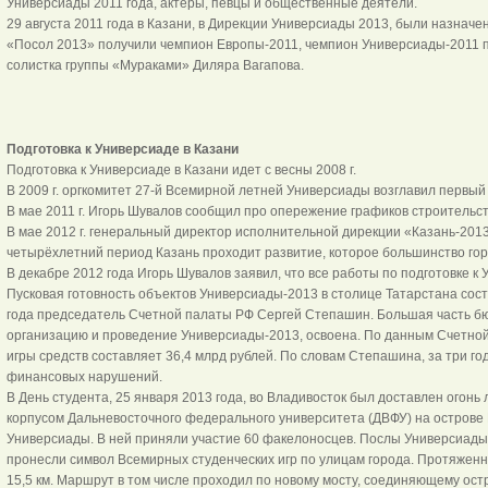
Универсиады 2011 года, актёры, певцы и общественные деятели.
29 августа 2011 года в Казани, в Дирекции Универсиады 2013, были назнач
«Посол 2013» получили чемпион Европы-2011, чемпион Универсиады-2011 
солистка группы «Мураками» Диляра Вагапова.
Подготовка к Универсиаде в Казани
Подготовка к Универсиаде в Казани идет с весны 2008 г.
В 2009 г. оргкомитет 27-й Всемирной летней Универсиады возглавил первый
В мае 2011 г. Игорь Шувалов сообщил про опережение графиков строительст
В мае 2012 г. генеральный директор исполнительной дирекции «Казань-2013
четырёхлетний период Казань проходит развитие, которое большинство гор
В декабре 2012 года Игорь Шувалов заявил, что все работы по подготовке к 
Пусковая готовность объектов Универсиады-2013 в столице Татарстана сост
года председатель Счетной палаты РФ Сергей Степашин. Большая часть б
организацию и проведение Универсиады-2013, освоена. По данным Счетной
игры средств составляет 36,4 млрд рублей. По словам Степашина, за три го
финансовых нарушений.
В День студента, 25 января 2013 года, во Владивосток был доставлен огонь
корпусом Дальневосточного федерального университета (ДВФУ) на острове 
Универсиады. В ней приняли участие 60 факелоносцев. Послы Универсиады
пронесли символ Всемирных студенческих игр по улицам города. Протяженн
15,5 км. Маршрут в том числе проходил по новому мосту, соединяющему ост