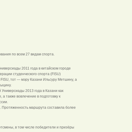
ания по всем 27 видам спорта.
ниверсиады 2011 года в китайском городе
рации студенческого спорта (FISU)
FISU, тот — мэру Казани Ильсуру Метшину, а
тыцину.
Универсиады 2013 года в Казани как
, а также вовлечение в подготовку к
ссии.
и. Протяженность маршрута составила более
тсмены, в том числе победители и призёры