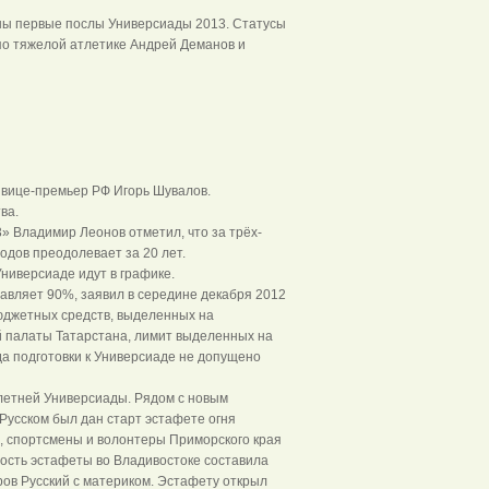
ены первые послы Универсиады 2013. Статусы
по тяжелой атлетике Андрей Деманов и
 вице-премьер РФ Игорь Шувалов.
ва.
» Владимир Леонов отметил, что за трёх-
одов преодолевает за 20 лет.
Универсиаде идут в графике.
авляет 90%, заявил в середине декабря 2012
юджетных средств, выделенных на
 палаты Татарстана, лимит выделенных на
да подготовки к Универсиаде не допущено
 летней Универсиады. Рядом с новым
Русском был дан старт эстафете огня
, спортсмены и волонтеры Приморского края
ость эстафеты во Владивостоке составила
ров Русский с материком. Эстафету открыл