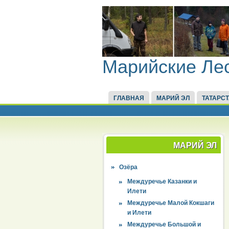
Марийские Ле
ГЛАВНАЯ
МАРИЙ ЭЛ
ТАТАРС
МАРИЙ ЭЛ
Озёра
Междуречье Казанки и
Илети
Междуречье Малой Кокшаги
и Илети
Междуречье Большой и