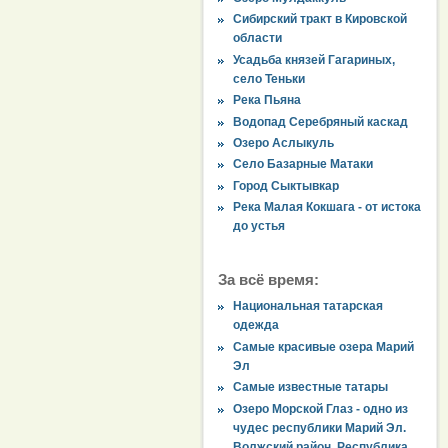
Сибирский тракт в Кировской
области
Усадьба князей Гагариных,
село Теньки
Река Пьяна
Водопад Серебряный каскад
Озеро Аслыкуль
Село Базарные Матаки
Город Сыктывкар
Река Малая Кокшага - от истока
до устья
За всё время:
Национальная татарская
одежда
Самые красивые озера Марий
Эл
Самые известные татары
Озеро Морской Глаз - одно из
чудес республики Марий Эл.
Волжский район, Республика