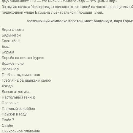
двух значениях: «Ты — это мир» и «Универсиада — это целый мир».
За год до начала Универсиады начался отсчет дней на часах на специально
пешеходной улице Баумана у центральной площади Тукая.
гостиничный комплекс Корстон, мост Милениум, парк Горьк
Виды спорта
Бадминтон
Баскетбол
Бокс
Борьба
Борьба на поясах-Куреш
Водное поло
Волейбол
Гребля академическая
Гребля на байдарках и каноэ
Дзюдо
Легкая атлетика
Настольный теннис
Плавание
Пляжный волейбол
Прыжки в воду
Регби 7
Самбо
Синхронное плавание