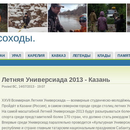
соходы.
ТАН
УРАЛ
КАРЕЛИЯ
КАВКАЗ
ЛЕГЕНДЫ
КЛАДЫ
ПАМЯТ
Летняя Универсиада 2013 - Казань
Posted ВС, 14/07/2013 - 19:07
XXVII Всемирная Летняя Универсиада — всемирные студенческо-молодёжны
Пройдёт в Казани (Россия), в самом северном городе среди столиц летних 
На самой масштабной Летней Универсиаде-2013 будут разыгрываться более
спорта среди представителей более 170 стран, что должно стать рекордом
Впервые среди Универсиад параллельно проводится «Культурная Универс
республике и стране главным татарским национальным праздником Сабант