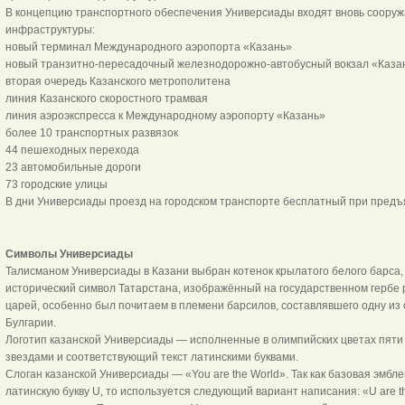
В концепцию транспортного обеспечения Универсиады входят вновь соору
инфраструктуры:
новый терминал Международного аэропорта «Казань»
новый транзитно-пересадочный железнодорожно-автобусный вокзал «Каза
вторая очередь Казанского метрополитена
линия Казанского скоростного трамвая
линия аэроэкспресса к Международному аэропорту «Казань»
более 10 транспортных развязок
44 пешеходных перехода
23 автомобильные дороги
73 городские улицы
В дни Универсиады проезд на городском транспорте бесплатный при предъ
Символы Универсиады
Талисманом Универсиады в Казани выбран котенок крылатого белого барса
исторический символ Татарстана, изображённый на государственном гербе 
царей, особенно был почитаем в племени барсилов, составлявшего одну из
Булгарии.
Логотип казанской Универсиады — исполненные в олимпийских цветах пяти
звездами и соответствующий текст латинскими буквами.
Слоган казанской Универсиады — «You are the World». Так как базовая эмб
латинскую букву U, то используется следующий вариант написания: «U are th