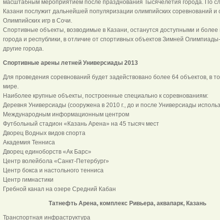
масштабным мероприятием после празднования Тысячелетия города. По сл
Казани послужит дальнейшей популяризации олимпийских соревнований и 
Олимпийских игр в Сочи.
Спортивные объекты, возводимые в Казани, останутся доступными и боле
города и республики, в отличие от спортивных объектов Зимней Олимпиады-
другие города.
Спортивные арены летней Универсиады 2013
Для проведения соревнований будет задействовано более 64 объектов, в то
мире.
Наиболее крупные объекты, построенные специально к соревнованиям:
Деревня Универсиады (сооружена в 2010 г., до и после Универсиады использу
Международным информационным центром
Футбольный стадион «Казань Арена» на 45 тысяч мест
Дворец Водных видов спорта
Академия Тенниса
Дворец единоборств «Ак Барс»
Центр волейбола «Санкт-Петербург»
Центр бокса и настольного тенниса
Центр гимнастики
Гребной канал на озере Средний Кабан
Татнефть Арена, комплекс Ривьера, аквапарк, Казань
Транспортная инфраструктура