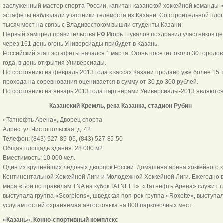
заслуженный мастер спорта России, капитан казанской хоккейной команды 
эстафеты наблюдали участники телемоста из Казани. Со строительной площ
тысяч мест на связь с Владивостоком вышли студенты Казани.
Первый зампред правительства РФ Игорь Шувалов поздравил участников це
через 161 день огонь Универсиады прибудет в Казань.
Российский этап эстафеты начался 1 марта. Огонь посетит около 30 городов
года, в день открытия Универсиады.
По состоянию на февраль 2013 года в кассах Казани продано уже более 15 
прохода на соревнования оценивается в сумму от 30 до 300 рублей.
По состоянию на январь 2013 года партнерами Универсиады-2013 являются 
Казанский Кремль, река Казанка, стадион Рубин
«Татнефть Арена», Дворец спорта
Адрес: ул.Чистопольская, д. 42
Телефон: (843) 527-85-05, (843) 527-85-50
Общая площадь здания: 28 000 м2
Вместимость: 10 000 чел.
Один из крупнейших ледовых дворцов России. Домашняя арена хоккейного к
Континентальной Хоккейной Лиги и Молодежной Хоккейной Лиги. Ежегодно 
мира «Бои по правилам TNA на кубок TATNEFT». «Татнефть Арена» служит т
выступала группа «Scorpions», шведская поп-рок-группа «Roxette», выступа
услугам гостей охраняемая автостоянка на 800 парковочных мест.
«Казань», Конно-спортивный комплекс