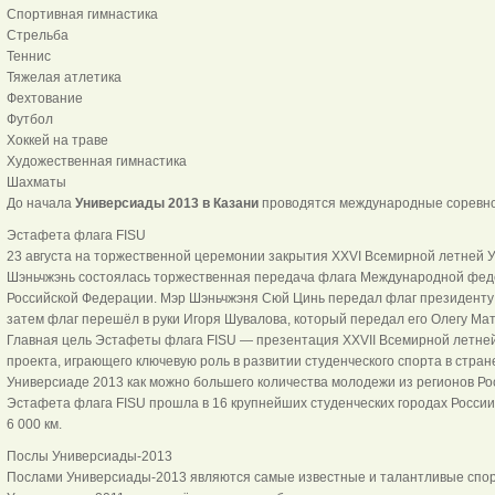
Спортивная гимнастика
Стрельба
Теннис
Тяжелая атлетика
Фехтование
Футбол
Хоккей на траве
Художественная гимнастика
Шахматы
До начала
Универсиады 2013 в Казани
проводятся международные соревнов
Эстафета флага FISU
23 августа на торжественной церемонии закрытия XXVI Всемирной летней У
Шэньчжэнь состоялась торжественная передача флага Международной феде
Российской Федерации. Мэр Шэньчжэня Сюй Цинь передал флаг президенту 
затем флаг перешёл в руки Игоря Шувалова, который передал его Олегу Ма
Главная цель Эстафеты флага FISU — презентация XXVII Всемирной летней 
проекта, играющего ключевую роль в развитии студенческого спорта в стране
Универсиаде 2013 как можно большего количества молодежи из регионов Ро
Эстафета флага FISU прошла в 16 крупнейших студенческих городах Росси
6 000 км.
Послы Универсиады-2013
Послами Универсиады-2013 являются самые известные и талантливые спор