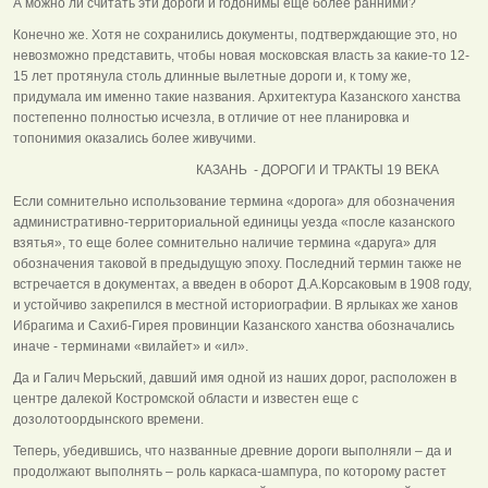
А можно ли считать эти дороги и годонимы еще более ранними?
Конечно же. Хотя не сохранились документы, подтверждающие это, но
невозможно представить, чтобы новая московская власть за какие-то 12-
15 лет протянула столь длинные вылетные дороги и, к тому же,
придумала им именно такие названия. Архитектура Казанского ханства
постепенно полностью исчезла, в отличие от нее планировка и
топонимия оказались более живучими.
КАЗАНЬ - ДОРОГИ И ТРАКТЫ 19 ВЕКА
Если сомнительно использование термина «дорога» для обозначения
административно-территориальной единицы уезда «после казанского
взятья», то еще более сомнительно наличие термина «даруга» для
обозначения таковой в предыдущую эпоху. Последний термин также не
встречается в документах, а введен в оборот Д.А.Корсаковым в 1908 году,
и устойчиво закрепился в местной историографии. В ярлыках же ханов
Ибрагима и Сахиб-Гирея провинции Казанского ханства обозначались
иначе - терминами «вилайет» и «ил».
Да и Галич Мерьский, давший имя одной из наших дорог, расположен в
центре далекой Костромской области и известен еще с
дозолотоордынского времени.
Теперь, убедившись, что названные древние дороги выполняли – да и
продолжают выполнять – роль каркаса-шампура, по которому растет