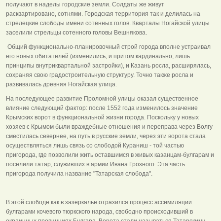
получают в наделы городские земли. Солдаты же живут
расквартировано, сотнями. Городская территория так и делилась на
стрелецкие слободы имени сотенных голов. Кварталы Ногайской улицы
заселили стрельцы сотенного головы Вешнякова.
Общий функционально-планировочный строй города вполне устраивал
его новых обитателей (изменились, и притом кардинально, лишь
принципы внутриквартальной застройки), и Казань росла, расширялась,
сохраняя свою градостроительную структуру. Точно также росла и
развивалась древняя Ногайская улица.
На последующее развитие Проломной улицы оказал существенное
влияние следующий фактор: после 1552 года изменилось значение
Крымских ворот в функциональной жизни города. Поскольку у новых
хозяев с Крымом были враждебные отношения и переправа через Волгу
сместилась севернее, на путь в русские земли, через эти ворота стала
осуществляться лишь связь со слободой Кураниш - той частью
пригорода, где позволили жить оставшимся в живых казанцам-булгарам и
поселили татар, служивших в армии Ивана Грозного. Эта часть
пригорода получила название "Татарская слобода".
В этой слободе как в зазеркалье отразился процесс ассимиляции
булгарами кочевого тюркского народа, свободно происходивший в
окраинных провинциях Булгара. Ворота стали называться Татарскими.