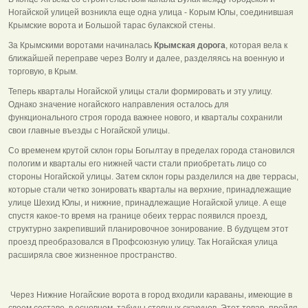
Ногайской улицей возникла еще одна улица - Корым Юлы, соединившая
Крымские ворота и Большой тарас булакской стены.
За Крымскими воротами начиналась
Крымская дорога
, которая вела к
ближайшей переправе через Волгу и далее, разделяясь на военную и
торговую, в Крым.
Теперь кварталы Ногайской улицы стали формировать и эту улицу.
Однако значение ногайского направления осталось для
функционального строя города важнее нового, и кварталы сохранили
свои главные въезды с Ногайской улицы.
Со временем крутой склон горы Богылтау в пределах города становился
пологим и кварталы его нижней части стали приобретать лицо со
стороны Ногайской улицы. Затем склон горы разделился на две террасы,
которые стали четко зонировать кварталы на верхние, принадлежащие
улице Шехид Юлы, и нижние, принадлежащие Ногайской улице. А еще
спустя какое-то время на границе обеих террас появился проезд,
структурно закрепивший планировочное зонирование. В будущем этот
проезд преобразовался в Профсоюзную улицу. Так Ногайская улица
расширяла свое жизненное пространство.
Через Нижние Ногайские ворота в город входили караваны, имеющие в
своем составе, в основном, табуны степных скакунов. Этот товар, пройдя