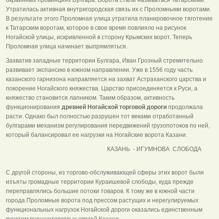
Утратилась активная внутригородская связь их с Проломными воротами.
В результате этого Проломная улица утратила планировочное тяготение
к Татарским воротам, которое в свое время повлияло на рисунок
Ногайской улицы, искривленной в сторону Крымских ворот. Теперь
Проломная улица начинает выпрямляться.
Захватив западные территории Булгара, Иван Грозный стремительно
развивает экспансию в южном направлении. Уже в 1556 году часть
казанского гарнизона направляется на захват Астраханского царства и
покорение Ногайского княжества. Царство присоединяется к Руси, а
княжество становится лапником. Таким образом, активность
функционирования
древней Ногайской торговой дороги
продолжала
расти. Однако был полностью разрушен тот веками отработанный
булгарами механизм регулирования передвижений грузопотоков по ней,
который балансировал ее нагрузки на Ногайские ворота Казани.
КАЗАНЬ - ИГУМНОВА СЛОБОДА
С другой стороны, из торгово-обслуживающей сферы этих ворот были
изъяты громадные территории Кураишевой слободы, куда прежде
переправлялись большие потоки товаров. К тому же в южной части
города Проломные ворота под прессом растущих и нерегулируемых
функциональных нагрузок Ногайской дороги оказались единственным
пунктом внешнеторговых связей Казани.