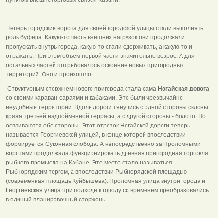
Теперь городские ворота для своей городской улицы стали выполнять
роль буфера. Какую-то часть внешних нагрузок они продолжали
пропускать внутрь города, какую-то стали сдерживать, а какую-то и
отражать. При этом объем первой части значительно возрос. А для
остальных частей потребовалось освоение новых пригородных
территорий. Оно и произошло.
Структурным стержнем нового пригорода стала сама
Ногайская дорога
со своими караван-сараями и кабаками. Это были чрезвычайно
неудобные территории. Вдоль дороги тянулись с одной стороны склоны
кряжа третьей надпойменной террасы, а с другой стороны - болото. Но
осваиваются обе стороны. Этот отрезок Ногайской дороги теперь
называется Георгиевской улицей, в конце которой впоследствии
формируется Суконная слобода. А непосредственно за Проломными
воротами продолжала функционировать древняя пригородная торговля
рыбного промысла на Кабане. Это место стало называться
Рыбнорядским торгом, а впоследствии Рыбнорядской площадью
(современная площадь Куйбышева). Проломная улица внутри города и
Георгиевская улица при подходе к городу со временем преобразовались
в единый планировочный стержень.