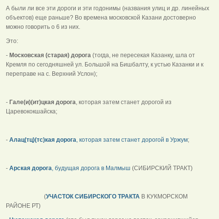
А были ли все эти дороги и эти годонимы (названия улиц и др. линейных
объектов) еще раньше? Во времена московской Казани достоверно
можно говорить о 6 из них.
Это:
-
Московская (старая) дорога
(тогда, не пересекая Казанку, шла от
Кремля по сегодняшней ул. Большой на Бишбалту, к устью Казанки и к
переправе на с. Верхний Услон);
-
Гале(и)(ит)цкая дорога
, которая затем станет дорогой из
Царевококшайска;
-
Алац(тц)(тс)кая дорога
, которая затем станет дорогой в Уржум
;
-
Арская дорога
, будущая дорога в Малмыш
(СИБИРСКИЙ ТРАКТ)
(
УЧАСТОК СИБИРСКОГО ТРАКТА
В КУКМОРСКОМ
РАЙОНЕ РТ)