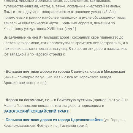
имелись мировые и региональные, составленные, как правило,
путешественниками, карты, а, также, локальные «чертежей земель».
Язык и тех и других в топографическом отношении условный. А из
приемлемых и ранних наиболее наглядной, в русле обсуждаемой темы,
явилась «Геометрическая карта…большим дорогам, лежащим по
Казанскому уезду» конца XVIII века. [илл.1]
Выделенные на ней 8 «больших дорог» сохранили свое главенство до
настоящего времени, хотя промежутки со временем все застроились, и в
них появилась своя новая сетка улиц. В то время эти дороги назывались
(от западной и по часовой стрелке):
-
Большая почтовая дорога из города Свияжска, она ж и Московская
(ныне – примерно по ул. 1-го Мая и с юга от Порохового завода,
Аракчинское шоссе и пр.);
-
Дорога на богомолье, т.е. – в Раифскую пустынь
(примерно от ул. 1-го
Мая на Горьковское шоссе, потом эта дорога переходила в
ЗАВОЛЖСКИЙ КОКШАЙСКИЙ ТРАКТ
);
-
Большая почтовая дорога из города Царевококшайска
(ул. Герцена,
Краснококшайская, Фрунзе и пр., Галицкий тракт);