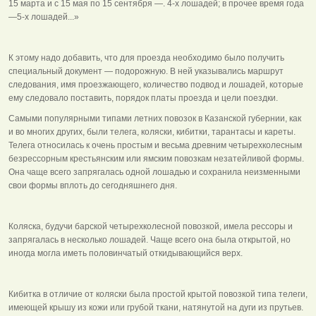
15 марта и с 15 мая по 15 сентября —. 4-х лошадей; в прочее время года
—5-х лошадей...»
К этому надо добавить, что для проезда необходимо было получить
специальный документ — подорожную. В ней указывались маршрут
следования, имя проезжающего, количество подвод и лошадей, которые
ему следовало поставить, порядок платы проезда и цели поездки.
Самыми популярными типами летних повозок в Казанской губернии, как
и во многих других, были телега, коляски, кибитки, тарантасы и кареты.
Телега относилась к очень простым и весьма древним четырехколесным
безрессорным крестьянским или ямским повозкам незатейливой формы.
Она чаще всего запрягалась одной лошадью и сохранила неизменными
свои формы вплоть до сегодняшнего дня.
Коляска, будучи барской четырехколесной повозкой, имела рессоры и
запрягалась в несколько лошадей. Чаще всего она была открытой, но
иногда могла иметь половинчатый откидывающийся верх.
Кибитка в отличие от коляски была простой крытой повозкой типа телеги,
имеющей крышу из кожи или грубой ткани, натянутой на дуги из прутьев.