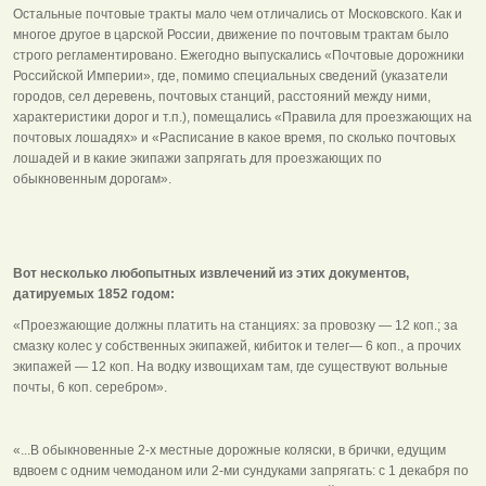
Остальные почтовые тракты мало чем отличались от Московского. Как и
многое другое в царской России, движение по почтовым трактам было
строго регламентировано. Ежегодно выпускались «Почтовые дорожники
Российской Империи», где, помимо специальных сведений (указатели
городов, сел деревень, почтовых станций, расстояний между ними,
характеристики дорог и т.п.), помещались «Правила для проезжающих на
почтовых лошадях» и «Расписание в какое время, по сколько почтовых
лошадей и в какие экипажи запрягать для проезжающих по
обыкновенным дорогам».
Вот несколько любопытных извлечений из этих документов,
датируемых 1852 годом:
«Проезжающие должны платить на станциях: за провозку — 12 коп.; за
смазку колес у собственных экипажей, кибиток и телег— 6 коп., а прочих
экипажей — 12 коп. На водку извощихам там, где существуют вольные
почты, 6 коп. серебром».
«...В обыкновенные 2-х местные дорожные коляски, в брички, едущим
вдвоем с одним чемоданом или 2-ми сундуками запрягать: с 1 декабря по