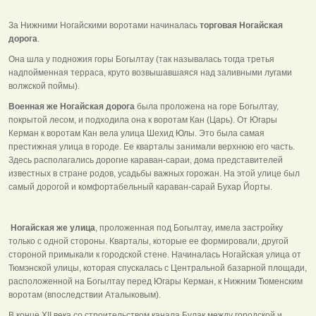
За Нижними Ногайскими воротами начиналась
торговая Ногайская
дорога
.
Она шла у подножия горы Богылтау (так называлась тогда третья
надпойменная терраса, круто возвышавшаяся над заливными лугами
волжской поймы).
Военная же Ногайская дорога
была проложена на горе Богылтау,
покрытой лесом, и подходила она к воротам Кан (Царь). От Югары
Керман к воротам Кан вела улица Шехид Юлы. Это была самая
престижная улица в городе. Ее кварталы занимали верхнюю его часть.
Здесь располагались дорогие караван-сараи, дома представителей
известных в стране родов, усадьбы важных горожан. На этой улице был
самый дорогой и комфортабельный караван-сарай Бухар Йорты.
Ногайская же улица
, проложенная под Богылтау, имела застройку
только с одной стороны. Кварталы, которые ее формировали, другой
стороной примыкали к городской стене. Начиналась Ногайская улица от
Тюмэнской улицы, которая спускалась с Центральной базарной площади,
расположенной на Богылтау перед Югары Керман, к Нижним Тюменским
воротам (впоследствии Аталыковым).
В конце XII века со строительством канала Булак между городской и