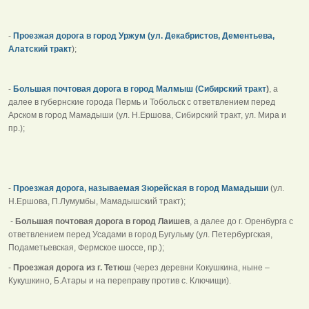
-
Проезжая дорога в город Уржум (ул. Декабристов, Дементьева,
Алатский тракт
);
-
Большая почтовая дорога в город Малмыш (Сибирский тракт
)
, а
далее в губернские города Пермь и Тобольск с ответвлением перед
Арском в город Мамадыши (ул. Н.Ершова, Сибирский тракт, ул. Мира и
пр.);
-
Проезжая дорога, называемая Зюрейская в город Мамадыши
(ул.
Н.Ершова, П.Лумумбы, Мамадышский тракт);
-
Большая почтовая дорога в город Лаишев
, а далее до г. Оренбурга с
ответвлением перед Усадами в город Бугульму (ул. Петербургская,
Подаметьевская, Фермское шоссе, пр.);
-
Проезжая дорога из г. Тетюш
(через деревни Кокушкина, ныне –
Кукушкино, Б.Атары и на переправу против с. Ключищи).