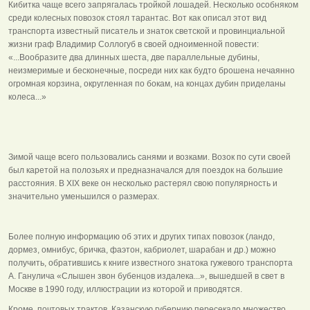
Кибитка чаще всего запрягалась тройкой лошадей. Несколько особняком
среди колесных повозок стоял тарантас. Вот как описал этот вид
транспорта известный писатель и знаток светской и провинциальной
жизни граф Владимир Соллогуб в своей одноименной повести:
«...Вообразите два длинных шеста, две параллельные дубины,
неизмеримые и бесконечные, посреди них как будто брошена нечаянно
огромная корзина, округленная по бокам, на концах дубин приделаны
колеса...»
Зимой чаще всего пользовались санями и возками. Возок по сути своей
был каретой на полозьях и предназначался для поездок на большие
расстояния. В XIX веке он несколько растерял свою популярность и
значительно уменьшился о размерах.
Более полную информацию об этих и других типах повозок (ландо,
дормез, омнибус, бричка, фаэтон, кабриолет, шарабан и др.) можно
получить, обратившись к книге известного знатока гужевого транспорта
А. Ганулича «Слышен звон бубенцов издалека...», вышедшей в свет в
Москве в 1990 году, иллюстрации из которой и приводятся.
Кроме, почтовых трактов, Казанскую губернию пересекало множество