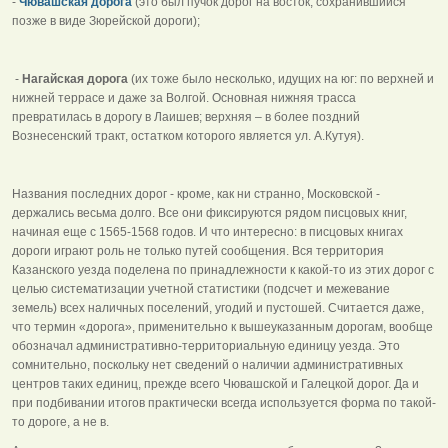
-
Чювашская дорога
(это был пучок дорог на восток, сохранившийся
позже в виде Зюрейской дороги);
-
Нагайская дорога
(их тоже было несколько, идущих на юг: по верхней и
нижней террасе и даже за Волгой. Основная нижняя трасса
превратилась в дорогу в Лаишев; верхняя – в более поздний
Вознесенский тракт, остатком которого является ул. А.Кутуя).
Названия последних дорог - кроме, как ни странно, Московской -
держались весьма долго. Все они фиксируются рядом писцовых книг,
начиная еще с 1565-1568 годов. И что интересно: в писцовых книгах
дороги играют роль не только путей сообщения. Вся территория
Казанского уезда поделена по принадлежности к какой-то из этих дорог с
целью систематизации учетной статистики (подсчет и межевание
земель) всех наличных поселений, угодий и пустошей. Считается даже,
что термин «дорога», применительно к вышеуказанным дорогам, вообще
обозначал административно-территориальную единицу уезда. Это
сомнительно, поскольку нет сведений о наличии административных
центров таких единиц, прежде всего Чювашской и Галецкой дорог. Да и
при подбивании итогов практически всегда используется форма по такой-
то дороге, а не в.