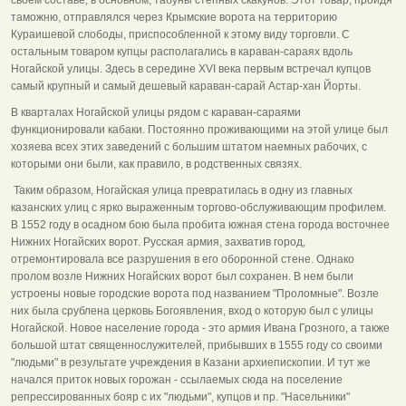
таможню, отправлялся через Крымские ворота на территорию
Кураишевой слободы, приспособленной к этому виду торговли. С
остальным товаром купцы располагались в караван-сараях вдоль
Ногайской улицы. Здесь в середине XVI века первым встречал купцов
самый крупный и самый дешевый караван-сарай Астар-хан Йорты.
В кварталах Ногайской улицы рядом с караван-сараями
функционировали кабаки. Постоянно проживающими на этой улице был
хозяева всех этих заведений с большим штатом наемных рабочих, с
которыми они были, как правило, в родственных связях.
Таким образом, Ногайская улица превратилась в одну из главных
казанских улиц с ярко выраженным торгово-обслуживающим профилем.
В 1552 году в осадном бою была пробита южная стена города восточнее
Нижних Ногайских ворот. Русская армия, захватив город,
отремонтировала все разрушения в его оборонной стене. Однако
пролом возле Нижних Ногайских ворот был сохранен. В нем были
устроены новые городские ворота под названием "Проломные". Возле
них была срублена церковь Богоявления, вход о которую был с улицы
Ногайской. Новое население города - это армия Ивана Грозного, а также
большой штат священнослужителей, прибывших в 1555 году со своими
"людьми" в результате учреждения в Казани архиепископии. И тут же
начался приток новых горожан - ссылаемых сюда на поселение
репрессированных бояр с их "людьми", купцов и пр. "Насельники"