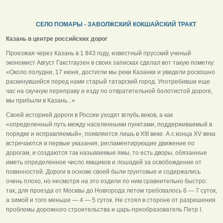
СЕЛО ПОМАРЫ - ЗАВОЛЖСКИЙ КОКШАЙСКИЙ ТРАКТ
Казань в центре российских дорог
Проезжая через Казань в 1 843 году, известный прусский ученый
экономист Август Гакстгаузен в своих записках сделал вот такую пометку:
«Около полудни, 17 июня, достигли мы реки Казанки и увидели роскошно
раскинувшийся перед нами старый татарский город. Употребивши еще
час на скучную переправу и езду по отвратительной болотистой дороге,
мы прибыли в Казань...»
Своей историей дороги в России уходят вглубь веков, а как
«определенный путь между населенными пунктами, поддерживаемый в
порядке и исправляемый», появляется лишь в XIII веке. А с конца XV века
встречаются и первые указания, регламентирующие движение по
дорогам, и создаются так называемые ямы, то есть дворы, обязанные
иметь определенное число ямщиков и лошадей за освобождение от
повинностей. Дороги в основе своей были грунтовые и содержались
очень плохо, но несмотря на это ездили по ним сравнительно быстро:
так, для проезда от Москвы до Новгорода летом требовалось 6 — 7 суток,
а зимой и того меньше — 4 — 5 суток. Не стоял в стороне от разрешения
проблемы дорожного строительства и царь-преобразователь Петр I.