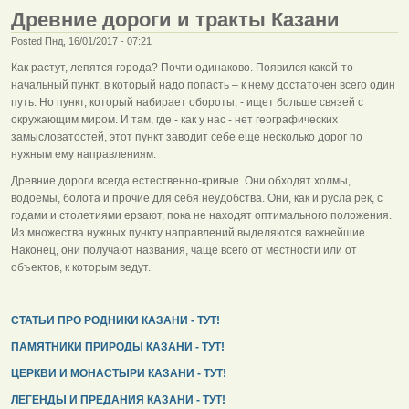
Древние дороги и тракты Казани
Posted Пнд, 16/01/2017 - 07:21
Как растут, лепятся города? Почти одинаково. Появился какой-то
начальный пункт, в который надо попасть – к нему достаточен всего один
путь. Но пункт, который набирает обороты, - ищет больше связей с
окружающим миром. И там, где - как у нас - нет географических
замысловатостей, этот пункт заводит себе еще несколько дорог по
нужным ему направлениям.
Древние дороги всегда естественно-кривые. Они обходят холмы,
водоемы, болота и прочие для себя неудобства. Они, как и русла рек, с
годами и столетиями ерзают, пока не находят оптимального положения.
Из множества нужных пункту направлений выделяются важнейшие.
Наконец, они получают названия, чаще всего от местности или от
объектов, к которым ведут.
СТАТЬИ ПРО РОДНИКИ КАЗАНИ - ТУТ!
ПАМЯТНИКИ ПРИРОДЫ КАЗАНИ - ТУТ!
ЦЕРКВИ И МОНАСТЫРИ КАЗАНИ - ТУТ!
ЛЕГЕНДЫ И ПРЕДАНИЯ КАЗАНИ - ТУТ!