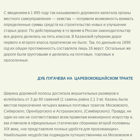
С введением в 1 895 году так называемого дорожного капитала органы
местного самоуправления — земства — полумили возможность взимать
определенные суммы средств на строительство новых и улучшение
старых дорог. По действующему в то время в России законодательству
все дорога делились на пять классов. В Казанской губернии дорог
первого и второго класса практически не было. Так, по данным на 1898
год их общая протяженность составляла лишь 16 верст. Остальные же
дороги были грунтовыми и делились на почтовые, торговые и
проселочные.
ДУБ ПУГАЧЕВА НА ЦАРЕВОКОКШАЙСКОМ ТРАКТЕ
Ширина дорожной полосы достигала внушительных размеров и
колебалась от 3 до 60 саженей (1 сажень равна 2,1 3 м). Казань была
местом пересечения четырех важных почтовых трактов: Московского,
Сибирского, Оренбургского и Астраханского, (Симбирского). Правда, ни
один из них не соответствовал всем правилам инженерного искусству и,
как отмечали в официальных статических сборниках второй половины
XIX века, «не представляли полных удобств для проезжающих».
Наибольшие неудобства поджидали путешественника на Московском и