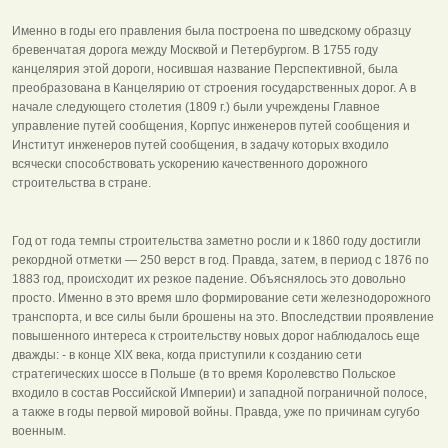
Именно в годы его правления была построена по шведскому образцу
бревенчатая дорога между Москвой и Петербургом. В 1755 году
канцелярия этой дороги, носившая название Перспективной, была
преобразована в Канцелярию от строения государственных дорог. А в
начале следующего столетия (1809 г.) были учреждены Главное
управление путей сообщения, Корпус инженеров путей сообщения и
Институт инженеров путей сообщения, в задачу которых входило
всячески способствовать ускорению качественного дорожного
строительства в стране.
Год от года темпы строительства заметно росли и к 1860 году достигли
рекордной отметки — 250 верст в год. Правда, затем, в период с 1876 по
1883 год, происходит их резкое падение. Объяснялось это довольно
просто. Именно в это время шло формирование сети железнодорожного
транспорта, и все силы были брошены на это. Впоследствии проявление
повышенного интереса к строительству новых дорог наблюдалось еще
дважды: - в конце XIX века, когда приступили к созданию сети
стратегических шоссе в Польше (в то время Королевство Польское
входило в состав Российской Империи) и западной пограничной полосе,
а также в годы первой мировой войны. Правда, уже по причинам сугубо
военным.