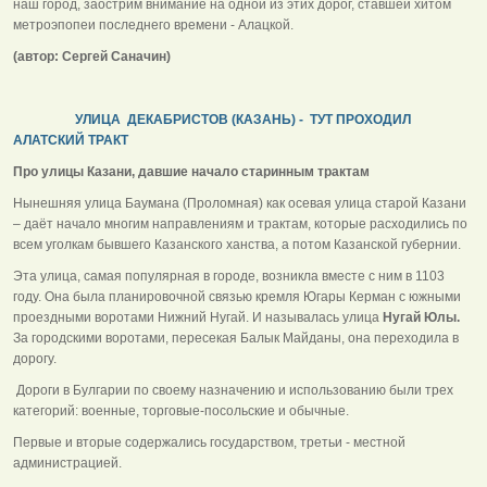
наш город, заострим внимание на одной из этих дорог, ставшей хитом
метроэпопеи последнего времени - Алацкой.
(автор: Сергей Саначин)
УЛИЦА ДЕКАБРИСТОВ (КАЗАНЬ) - ТУТ ПРОХОДИЛ
АЛАТСКИЙ ТРАКТ
Про улицы Казани, давшие начало старинным трактам
Нынешняя улица Баумана (Проломная) как осевая улица старой Казани
– даёт начало многим направлениям и трактам, которые расходились по
всем уголкам бывшего Казанского ханства, а потом Казанской губернии.
Эта улица, самая популярная в городе, возникла вместе с ним в 1103
году. Она была планировочной связью кремля Югары Керман с южными
проездными воротами Нижний Нугай. И называлась улица
Нугай Юлы.
За городскими воротами, пересекая Балык Майданы, она переходила в
дорогу.
Дороги в Булгарии по своему назначению и использованию были трех
категорий: военные, торговые-посольские и обычные.
Первые и вторые содержались государством, третьи - местной
администрацией.