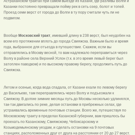
Астраханском трактах при самом выезде из Казани, где разливы Волги и
Казанки постоянно превращали пойму рек в сеть озер, болот и топей.
Проезд семи верст от города до Волги в ту пору считали чуть ли не
подвигом.
Вообще
Московский тракт
, имевший длину в 238 верст, был неудобен на
всем его протяжении вплоть до города Свияжска. Важным было и время
года, выбранное для отъезда в путешествие. Скажем, если вы
отправлялись в Москву весной, то вам надлежало переправиться через
Волгу в районе села Верхний Услон (т.к. в это время левый берег был
затоплен паводком) и по высокому правому берегу, продолжить путь до
Свияжска.
Летом и осенью, когда вода спадала, от Казани ехали по левому берегу
до Васильево, там переправлялись через Волгу и подъезжали к
Свияжску. В долгие зимние месяцы путь до Москвы несколько удлинялся,
так-так двигались по реке, делая остановки в прибрежных селах, где
устраивались временные почтовые станции. Всего же, путешествуя по
Московскому тракту в пределах Казанской губернии, вам пришлось бы
проехать по Казанскому, Свияжскому, Чебоксарскому и
Козьмодемьянскому уездам, и сделать остановки на 9 почтовых
станциях, расположенных друг от друга на расстоянии от 20 до 27 верст.