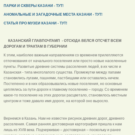
ПАРКИ И СКВЕРЫ КАЗАНИ - ТУТ!
АНОМАЛЬНЫЕ И ЗАГАДОЧНЫЕ МЕСТА КАЗАНИ - ТУТ!
СТАТЬЯ ПРО МУЗЕИ КАЗАНИ - ТУТ!
КАЗАНСКИЙ ГЛАВПОЧТАМП - ОТСЮДА ВЕЛСЯ ОТСЧЕТ ВСЕМ
ДОРОГАМ И ТРАКТАМ В ГУБЕРНИИ
К этим, наиболее важным направлениям со временем прилепляются
отпочкования от начального поселения или просто новые населенные
пункты. Развитые древние системы расселения людей, в их числе и
Казанская - типа многолапого существа. Промежутки между лапами
становились лугами, пашнями, пастбищами или оставались ничем.
Постепенно и в них образовывались новые поселения, но основные
цеплялись за пути-дороги к главному поселению – городу. Со временем
какое-то поселение на этих дорогах расцветало, становилось местным
центром и тоже давало имя дороге, на которой оно выросло.
Вернемся в Казань. Нам не известен рисунок древних дорог, древнего
расселения. Самая ранняя достоверная картография пришла к нам
лишь из XVIII века. Подчеркиваю – достоверная – поскольку и ранее