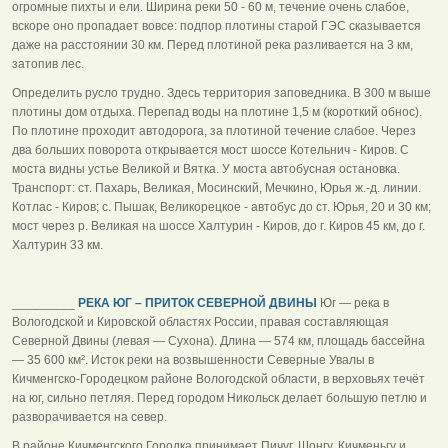
огромные пихты и ели. Ширина реки 50 - 60 м, течение очень слабое,
вскоре оно пропадает вовсе: подпор плотины старой ГЭС сказывается
даже на расстоянии 30 км. Перед плотиной река разливается на 3 км,
затопив лес.
Определить русло трудно. Здесь территория заповедника. В 300 м выше
плотины дом отдыха. Перепад воды на плотине 1,5 м (короткий обнос).
По плотине проходит автодорога, за плотиной течение слабое. Через
два больших поворота открывается мост шоссе Котельнич - Киров. С
моста видны устье Великой и Вятка. У моста автобусная остановка.
Транспорт: ст. Пахарь, Великая, Мосинский, Мечкино, Юрья ж.-д. линии.
Котлас - Киров; с. Пышак, Великорецкое - автобус до ст. Юрья, 20 и 30 км;
мост через р. Великая на шоссе Халтурин - Киров, до г. Киров 45 км, до г.
Халтурин 33 км.
_________
РЕКА ЮГ – ПРИТОК СЕВЕРНОЙ ДВИНЫ
Юг — река в
Вологодской и Кировской областях России, правая составляющая
Северной Двины (левая — Сухона). Длина — 574 км, площадь бассейна
— 35 600 км². Исток реки на возвышенности Северные Увалы в
Кичменгско-Городецком районе Вологодской области, в верховьях течёт
на юг, сильно петляя. Перед городом Никольск делает большую петлю и
разворачивается на север.
В районе Кичменгского Городка принимает Пичуг, Шонгу, Кичменьгу и