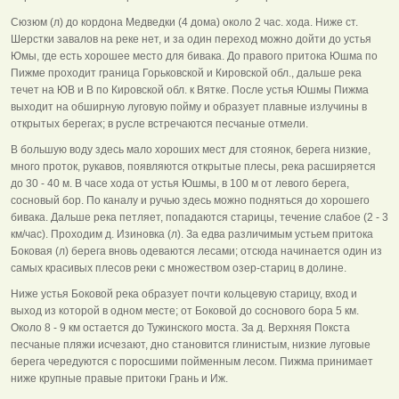
Сюзюм (л) до кордона Медведки (4 дома) около 2 час. хода. Ниже ст.
Шерстки завалов на реке нет, и за один переход можно дойти до устья
Юмы, где есть хорошее место для бивака. До правого притока Юшма по
Пижме проходит граница Горьковской и Кировской обл., дальше река
течет на ЮВ и В по Кировской обл. к Вятке. После устья Юшмы Пижма
выходит на обширную луговую пойму и образует плавные излучины в
открытых берегах; в русле встречаются песчаные отмели.
В большую воду здесь мало хороших мест для стоянок, берега низкие,
много проток, рукавов, появляются открытые плесы, река расширяется
до 30 - 40 м. В часе хода от устья Юшмы, в 100 м от левого берега,
сосновый бор. По каналу и ручью здесь можно подняться до хорошего
бивака. Дальше река петляет, попадаются старицы, течение слабое (2 - 3
км/час). Проходим д. Изиновка (л). За едва различимым устьем притока
Боковая (л) берега вновь одеваются лесами; отсюда начинается один из
самых красивых плесов реки с множеством озер-стариц в долине.
Ниже устья Боковой река образует почти кольцевую старицу, вход и
выход из которой в одном месте; от Боковой до соснового бора 5 км.
Около 8 - 9 км остается до Тужинского моста. За д. Верхняя Покста
песчаные пляжи исчезают, дно становится глинистым, низкие луговые
берега чередуются с поросшими пойменным лесом. Пижма принимает
ниже крупные правые притоки Грань и Иж.