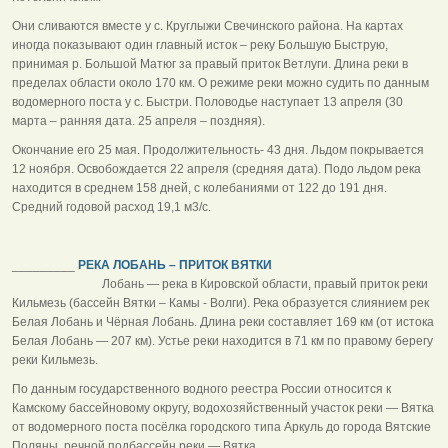
Они сливаются вместе у с. Круглыжи Свечинского района. На картах
иногда показывают один главный исток – реку Большую Быструю,
принимая р. Большой Матюг за правый приток Ветлуги. Длина реки в
пределах области около 170 км. О режиме реки можно судить по данным
водомерного поста у с. Быстри. Половодье наступает 13 апреля (30
марта – ранняя дата. 25 апреля – поздняя).
Окончание его 25 мая. Продолжительность- 43 дня. Льдом покрывается
12 ноября. Освобождается 22 апреля (средняя дата). Подо льдом река
находится в среднем 158 дней, с колебаниями от 122 до 191 дня.
Средний годовой расход 19,1 м3/с.
_________
РЕКА ЛОБАНЬ – ПРИТОК ВЯТКИ
Лобань — река в Кировской области, правый приток реки
Кильмезь (бассейн Вятки – Камы - Волги). Река образуется слиянием рек
Белая Лобань и Чёрная Лобань. Длина реки составляет 169 км (от истока
Белая Лобань — 207 км). Устье реки находится в 71 км по правому берегу
реки Кильмезь.
По данным государственного водного реестра России относится к
Камскому бассейновому округу, водохозяйственный участок реки — Вятка
от водомерного поста посёлка городского типа Аркуль до города Вятские
Поляны, речной подбассейн реки — Вятка.