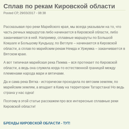
Сплав по рекам Кировской области
Posted СР, 29/03/2017 - 08:38
Рассказывая про реки Марийского края, мы всегда указывали на то, что
часть речных маршрутов либо начинается в Кировской области, либо
заканчивается в ней. Например, сплавные маршруты по Большой
Кокшаге и Большому Кундышу, по Ветлуге – начинаются в Кировской
области, а сплав по марийским рекам Немда и Уржумка – заканчивается в
Вятском краю.
А вот типичная марийская река Пижма – вся протекает по Кировской
области, а ведь она служила когда-то естественной границей между
племенами народа мари и вятичами.
Да и сама река Вятка - исторически проходила по вятским землям, по
марийским землям, а впадает в Каму на территории Татарстана! Но ведь
страна у нас одна!
Поэтому в этой статье расскажем про все интересные сплавные реки
Кировской области!
БРЕНДЫ КИРОВСКОЙ ОБЛАСТИ - ТУТ!