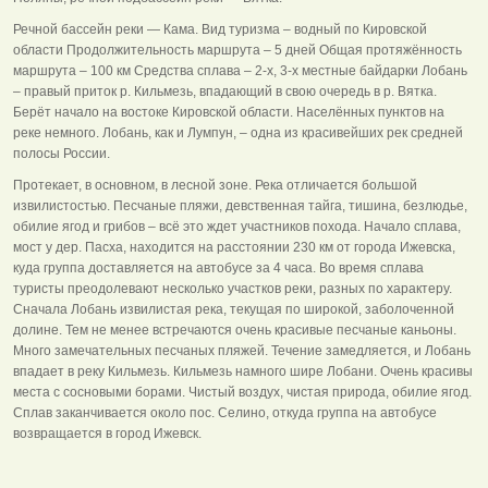
Речной бассейн реки — Кама. Вид туризма – водный по Кировской
области Продолжительность маршрута – 5 дней Общая протяжённость
маршрута – 100 км Средства сплава – 2-х, 3-х местные байдарки Лобань
– правый приток р. Кильмезь, впадающий в свою очередь в р. Вятка.
Берёт начало на востоке Кировской области. Населённых пунктов на
реке немного. Лобань, как и Лумпун, – одна из красивейших рек средней
полосы России.
Протекает, в основном, в лесной зоне. Река отличается большой
извилистостью. Песчаные пляжи, девственная тайга, тишина, безлюдье,
обилие ягод и грибов – всё это ждет участников похода. Начало сплава,
мост у дер. Пасха, находится на расстоянии 230 км от города Ижевска,
куда группа доставляется на автобусе за 4 часа. Во время сплава
туристы преодолевают несколько участков реки, разных по характеру.
Сначала Лобань извилистая река, текущая по широкой, заболоченной
долине. Тем не менее встречаются очень красивые песчаные каньоны.
Много замечательных песчаных пляжей. Течение замедляется, и Лобань
впадает в реку Кильмезь. Кильмезь намного шире Лобани. Очень красивы
места с сосновыми борами. Чистый воздух, чистая природа, обилие ягод.
Сплав заканчивается около пос. Селино, откуда группа на автобусе
возвращается в город Ижевск.