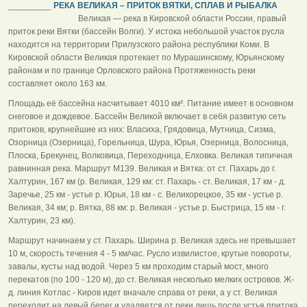
_________
РЕКА ВЕЛИКАЯ – ПРИТОК ВЯТКИ, СПЛАВ И РЫБАЛКА
Великая — река в Кировской области России, правый
приток реки Вятки (бассейн Волги). У истока небольшой участок русла
находится на территории Прилузского района республики Коми. В
Кировской области Великая протекает по Мурашинскому, Юрьянскому
районам и по границе Орловского района Протяженность реки
составляет около 163 км.
Площадь её бассейна насчитывает 4010 км². Питание имеет в основном
снеговое и дождевое. Бассейн Великой включает в себя развитую сеть
притоков, крупнейшие из них: Власиха, Грядовица, Мутница, Сизма,
Озорница (Озерница), Горельница, Шура, Юрья, Озерница, Волосница,
Плоска, Брекунец, Волковица, Переходница, Елховка. Великая типичная
равнинная река. Маршрут М139. Великая и Вятка: от ст. Пахарь до г.
Халтурин, 167 км (р. Великая, 129 км: ст. Пахарь - ст. Великая, 17 км - д.
Заречье, 25 км - устье р. Юрья, 18 км - с. Великорецкое, 35 км - устье р.
Великая, 34 км; р. Вятка, 88 км: р. Великая - устье р. Быстрица, 15 км - г.
Халтурин, 23 км).
Маршрут начинаем у ст. Пахарь. Ширина р. Великая здесь не превышает
10 м, скорость течения 4 - 5 км/час. Русло извилистое, крутые повороты,
завалы, кусты над водой. Через 5 км проходим старый мост, много
перекатов (по 100 - 120 м), до ст. Великая несколько мелких островов. Ж-
д. линия Котлас - Киров идет вначале справа от реки, а у ст. Великая
переходит на левый берег и удаляется от реки лишь после устья притока