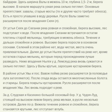
байдарки. Здесь ширина Валы в межень 10 м, глубина 1,5- 2 м, берега
высокие. В начале маршрута узкая река сильно петляет. Основные
препятствия: завалы, старые мосты (те и другие часто требуют обноса).
Есть и просто упавшие в воду деревья. Русло Валы заметно
расширяется после впадения Сюги (л).
От устья Сюги до Сюганки река ровная и спокойная, берега высокие, лес
подступает к воде. После впадения Сюганки встречаются остатки
плотины старой мельницы, требующие в межень обноса. Течение и
дальше спокойное и ровное. Высокие берега поросли в основном
соснами. Селений в этом районе нет, вода чистая, места очень
привлекательные. Далее до устья Нылги препятствий на реке нет, кроме
остатков старых мельниц, которые перед прохождением лучше
разведать. Ниже впадения Нылги у д. Лемсяуд река вновь сужается и
сильно петляет. Здесь у Валы крутые, заросшие кустарником берега.
В районе устья Увы и пос. Вавож пойма резко расширяется (в половодье
луга затопляются). После спада воды остаются многочисленные болота
и старицы. Берега покрыты кустарником. Русло расширяется после
впадения Увы. Лес вновь подходит к реке.
За д. Слудская и Касихино большой сосновый бор. У д. Чудзя-Луд,
стоящей на высоком левом берегу, река мелкая, в русле несколько
островов. Далее по р. Вижила течение ровное и спокойное, берега
становятся крутыми, лес отступает вглубь.