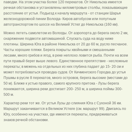
паводки. На этом участка более 120 перекатов. От Никольска имеется
речная обстановка и установлены километровые столбы, показывающие
расстояние от устья. Подьезд к началу маршрута - от станции Шарья
железнодорожной пинии Вологда- Киров автобусом или попутным
автотранспортом по шоссе на Великий Устюг до Никольска (160 км).
Можно лететь самолетом из Вологды. От аэропорта до берега около 2 км,
снаряжение подвезти автомашиной. Спускать суда на воду ниже
плотины. Ширина Юга в районе Никольска от 20 до 60 м, русло песчаное.
Часты хорошие пляжи. Берега покрыты хвойными и смешанными
лесами, много грибов и ягод, в реке неплохо ловится рыба. Почти на всем
пути правый берег выше левого. Единственное препятствие - несложные
перекаты; в межень на отдельных из них глубина падает до 15- 20 см и
может потребоваться проводка судов. От Кичменгского Городка до устья
Пушмы в русле 8 перекатов, много островов, берега высокие (местами до
50 м). Ближе к устью правого, самого крупного притока - Лузы берега
понижаются, ширина реки достигает 200- 250 м, а ширина поймы 300-
500 м.
Характер реки тот же. От устья Лузы до слияния Юга с Сухоной 36 км.
Маршрут заканчивается в Великом Устюге (см. маршрут 99). Двигаясь по
Югу, особенно на участках, где имеются перекаты, придерживаться
знаков речной обстановки.