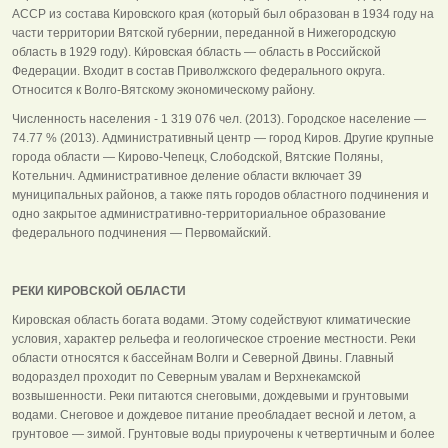
АССР из состава Кировского края (который был образован в 1934 году на
части территории Вятской губернии, переданной в Нижегородскую
область в 1929 году). Ки́ровская о́бласть — область в Российской
Федерации. Входит в состав Приволжского федерального округа.
Относится к Волго-Вятскому экономическому району.
Численность населения - 1 319 076 чел. (2013). Городское население —
74.77 % (2013). Административный центр — город Киров. Другие крупные
города области — Кирово-Чепецк, Слободской, Вятские Поляны,
Котельнич. Административное деление области включает 39
муниципальных районов, а также пять городов областного подчинения и
одно закрытое административно-территориальное образование
федерального подчинения — Первомайский.
РЕКИ КИРОВСКОЙ ОБЛАСТИ
Кировская область богата водами. Этому содействуют климатические
условия, характер рельефа и геологическое строение местности. Реки
области относятся к бассейнам Волги и Северной Двины. Главный
водораздел проходит по Северным увалам и Верхнекамской
возвышенности. Реки питаются снеговыми, дождевыми и грунтовыми
водами. Снеговое и дождевое питание преобладает весной и летом, а
грунтовое — зимой. Грунтовые воды приурочены к четвертичным и более