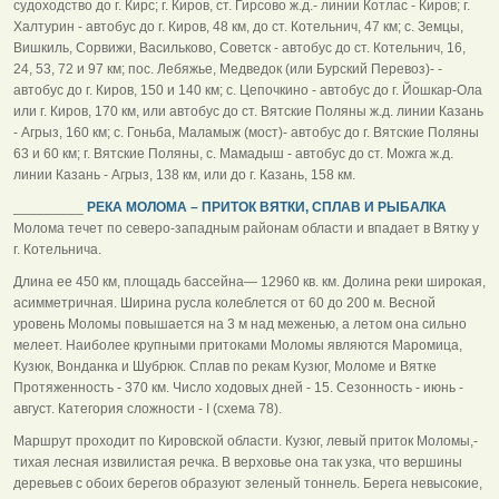
судоходство до г. Кирс; г. Киров, ст. Гирсово ж.д.- линии Котлас - Киров; г.
Халтурин - автобус до г. Киров, 48 км, до ст. Котельнич, 47 км; с. Земцы,
Вишкиль, Сорвижи, Васильково, Советск - автобус до ст. Котельнич, 16,
24, 53, 72 и 97 км; пос. Лебяжье, Медведок (или Бурский Перевоз)- -
автобус до г. Киров, 150 и 140 км; с. Цепочкино - автобус до г. Йошкар-Ола
или г. Киров, 170 км, или автобус до ст. Вятские Поляны ж.д. линии Казань
- Агрыз, 160 км; с. Гоньба, Маламыж (мост)- автобус до г. Вятские Поляны
63 и 60 км; г. Вятские Поляны, с. Мамадыш - автобус до ст. Можга ж.д.
линии Казань - Агрыз, 138 км, или до г. Казань, 158 км.
_________
РЕКА МОЛОМА – ПРИТОК ВЯТКИ, СПЛАВ И РЫБАЛКА
Молома течет по северо-западным районам области и впадает в Вятку у
г. Котельнича.
Длина ее 450 км, площадь бассейна— 12960 кв. км. Долина реки широкая,
асимметричная. Ширина русла колеблется от 60 до 200 м. Весной
уровень Моломы повышается на 3 м над меженью, а летом она сильно
мелеет. Наиболее крупными притоками Моломы являются Маромица,
Кузюк, Вонданка и Шубрюк. Сплав по рекам Кузюг, Моломе и Вятке
Протяженность - 370 км. Число ходовых дней - 15. Сезонность - июнь -
август. Категория сложности - I (схема 78).
Маршрут проходит по Кировской области. Кузюг, левый приток Моломы,-
тихая лесная извилистая речка. В верховье она так узка, что вершины
деревьев с обоих берегов образуют зеленый тоннель. Берега невысокие,