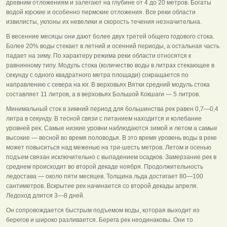
древним отложениям и залегают на глубине от 4 до 20 метров. Богаты
водой юрские и особенно пермские отложения. Все реки области
извилисты, уклоны их невелики и скорость течения незначительна.
В весенние месяцы они дают более двух третей общего годового стока.
Более 20% воды стекает в летний и осенний периоды, а остальная часть
падает на зиму. По характеру режима реки области относятся к
равнинному типу. Модуль стока (количество воды в литрах стекающее в
секунду с одного квадратного метра площади) сокращается по
направлению с севера на юг. В верховьях Вятки средний модуль стока
составляет 11 литров, а в верховьях Большой Кокшаги — 5 литров.
Минимальный сток в зимний период для большинства рек равен 0,7—0,4
литра в секунду. В тесной связи с питанием находится и колебание
уровней рек. Самые низкие уровни наблюдаются зимой и летом а самые
высокие — весной во время половодья. В это время уровень воды в реке
может повыситься над меженью на три-шесть метров. Летом и осенью
подъем связан исключительно с выпадением осадков. Замерзание рек в
среднем происходит во второй декаде ноября. Продолжительность
ледостава — около пяти месяцев. Толщина льда достигает 80—100
сантиметров. Вскрытие рек начинается со второй декады апреля.
Ледоход длится 3—8 дней.
Он сопровождается быстрым подъемом воды, которая выходит из
берегов и широко разливается. Берега рек неодинаковы. Они то