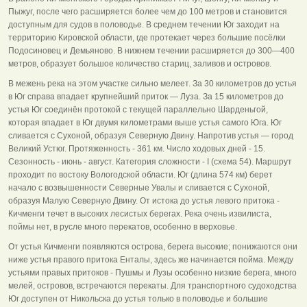
Пыжуг, после чего расширяется более чем до 100 метров и становится
доступным для судов в половодье. В среднем течении Юг заходит на
территорию Кировской области, где протекает через большие посёлки
Подосиновец и Демьяново. В нижнем течении расширяется до 300—400
метров, образует большое количество стариц, заливов и островов.
В межень река на этом участке сильно мелеет. За 30 километров до устья
в Юг справа впадает крупнейший приток — Луза. За 15 километров до
устья Юг соединён протокой с текущей параллельно Шарденьгой,
которая впадает в Юг двумя километрами выше устья самого Юга. Юг
сливается с Сухоной, образуя Северную Двину. Напротив устья — город
Великий Устюг. Протяженность - 361 км. Число ходовых дней - 15.
Сезонность - июнь - август. Категория сложности - I (схема 54). Маршрут
проходит по востоку Вологодской области. Юг (длина 574 км) берет
начало с возвышенности Северные Увалы и сливается с Сухоной,
образуя Малую Северную Двину. От истока до устья левого притока -
Кичменги течет в высоких лесистых берегах. Река очень извилиста,
поймы нет, в русле много перекатов, особенно в верховье.
От устья Кичменги появляются острова, берега высокие; понижаются они
ниже устья правого притока Енталы, здесь же начинается пойма. Между
устьями правых притоков - Пушмы и Лузы особенно низкие берега, много
мелей, островов, встречаются перекаты. Для транспортного судоходства
Юг доступен от Никольска до устья только в половодье и большие