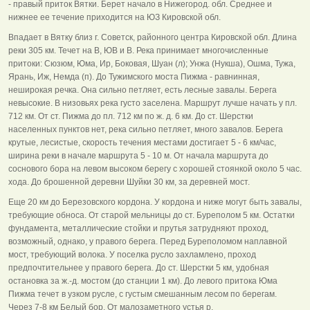
- правый приток Вятки. Берет начало в Нижегород. обл. Среднее и
нижнее ее течение приходится на ЮЗ Кировской обл.
Впадает в Вятку близ г. Советск, районного центра Кировской обл. Длина
реки 305 км. Течет на В, ЮВ и В. Река принимает многочисленные
притоки: Сюзюм, Юма, Ир, Боковая, Шуан (л); Унжа (Нукша), Ошма, Тужа,
Ярань, Иж, Немда (п). До Тужимского моста Пижма - равнинная,
неширокая речка. Она сильно петляет, есть лесные завалы. Берега
невысокие. В низовьях река густо заселена. Маршрут лучше начать у пл.
712 км. От ст. Пижма до пл. 712 км по ж. д. 6 км. До ст. Шерстки
населенных пунктов нет, река сильно петляет, много завалов. Берега
крутые, лесистые, скорость течения местами достигает 5 - 6 км/час,
ширина реки в начале маршрута 5 - 10 м. От начала маршрута до
соснового бора на левом высоком берегу с хорошей стоянкой около 5 час.
хода. До брошенной деревни Шуйки 30 км, за деревней мост.
Еще 20 км до Березовского кордона. У кордона и ниже могут быть завалы,
требующие обноса. От старой мельницы до ст. Буреполом 5 км. Остатки
фундамента, металлические стойки и прутья затрудняют проход,
возможный, однако, у правого берега. Перед Буреполомом наплавной
мост, требующий волока. У поселка русло захламлено, проход
предпочтительнее у правого берега. До ст. Шерстки 5 км, удобная
остановка за ж.-д. мостом (до станции 1 км). До левого притока Юма
Пижма течет в узком русле, с густым смешанным лесом по берегам.
Через 7-8 км Белый бор. От малозаметного устья р.