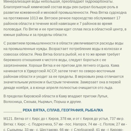
Минерализация воды небольшая, преобладают гидрокарбонаты.
Благоприятный химический состав воды рек сыграл большую роль в
развитии кожевенной и меховой промышленности. Река Вятка судоходна
на протяжении 1013 км. Вятское речное пароходство обслуживает 17
районов области в течение всей навигации и 7 районов во время
половодья. По Вятке и ее притокам идет сплав леса в областной центр, в
южные районы и за пределы области.
С развитием промышленности в области увеличиваются расходы воды
на промышленные нужды. Возрастает потребление воды в колхозах и
совхозах области. Река Вятка богата рыбой, но в то же время требует
бережного отношения к чистоте воды, следует бороться с ее
загрязнением. Хороши Вятка и ее притоки для летнего отдыха. Кама
начинается в Удмуртской АССР, затем течет по северо-восточным
районам области и уходит за ее пределы. В верховьях река отличается
значительным уклоном и быстрым течением. Замерзает она в первой
декаде ноября, а в конце апреля полностью очищается ото льда.
В пределах Кировской области в Каму впадают притоки Лупья,
Волосница, Сюзьва, Нырмыч, Порыш и другие.
_________
РЕКА ВЯТКА, СПЛАВ, ГЕОГРАФИЯ, РЫБАЛКА
М121. Вятка от г. Кирс до г. Киров, 378 км, и от г. Киров до устья, 737 км р.
Вятка: г. Кирс - с. Подрезчиха, 57 км - пос. Нагорск, 74 км - с. Полом, 27 км -
с. Сырьяны, 33 км - с. Шестаково, 66 км - г. Слободской, 41 км - г. Кирово-