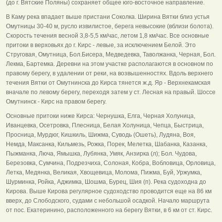
(до г. Вятские Поляны) сохраняет общее юго-восточное направление.
В Каму река впадает выше пристани Соколка. Ширина Вятки близ устья
Омутницы 30-40 м, русло извилистое, берега невысокие (вблизи болота).
Скорость течения весной 3,8-5,5 км/час, летом 1,8 км/час. Все основные
притоки в верховьях до г. Кирс - левые, за исключением Белой. Это
Струговая, Омутница, Бол.Бисера, Медведевка, Таволжанка, Черная, Бол.
Лекма, Бартемка. Деревни на этом участке располагаются в основном по
правому берегу, в удалении от реки, на возвышенностях. Вдоль верхнего
течения Вятки от Омутнинска до Кирса тянется ж.д. Яр - Верхнекамская
вначале по левому берегу, переходя затем у ст. Лесная на правый. Шоссе
Омутнинск - Кирс на правом берегу.
Основные притоки ниже Кирса: Чернушка, Елга, Черная Холуница,
Иванцевка, Осетровка, Плесница, Белая Холуница, Чепца, Быстрица,
Просница, Мурдюг, Кишкиль, Шижма, Суводь (Ошеть), Лудяна, Воя,
Немда, Максанка, Кильмезь, Рожка, Порек, Мелетка, Шабанка, Казанка,
Пыжманка, Люча, Ямышка, Лубянка, Умяк, Анзирка (л); Бол. Чудова,
Березовка, Сумчина, Подрезчиха, Солоная, Кобра, Вобловица, Орловица,
Летка, Медянка, Великая, Хвощевица, Молома, Пижма, Буй, Уржумка,
Шурминка, Ройка, Аджимка, Шошма, Бурец, Шия (п). Река судоходна до
Кирова. Выше Кирова регулярное судоходство проводится еще на 86 км
вверх, до Слободского, судами с небольшой осадкой. Начало маршрута
от пос. Екатеринино, расположенного на берегу Вятки, в 6 км от ст. Кирс.