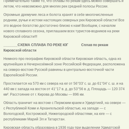
Примечательно также то, что сплавы по рекам здесь можно совершать и
летом, что невозможно для многих рек средней полосы России.
Огромные дремучие леса и болота хранят в себе многочисленные
родники, ручьи и истоки настоящих северных рек Кировской области! Все
это водное богатство достаточно близко к нам! Вообщем, с началом
нового сплавного сезона, приглашаем всех туристов-водников на реки
Кировской области!!!
_______СХЕМА СПЛАВА ПО РЕКЕ ЮГ Сплав по рекам
Кировской области
Немного про географию Кировской области Кировская область, одна из
крупнейших в Нечернозёмной зоне Российской Федерации, расположена
на северо-востоке Русской равнины в центрально-восточной части
Европейской России.
Простилается на 570 км c севера на юг от 56°03' с. ш. до 61°04' с. ш. и на
440 км с запада на восток от 41°17 в. д. до 53°56 в. д. Площадь — 120 374
км². Расстояние от г. Кирова до Москвы — 896 км.
Область граничит на востоке с Пермским краем и Удмуртией, на севере —
с Республикой Коми и Архангельской областью, на западе — с
Вологодской, Костромской, Нижегородской областями, на юге — с
республиками Марий Эл и Татарстан.
Кировская область образована в 1936 году при выделении Удмуртской