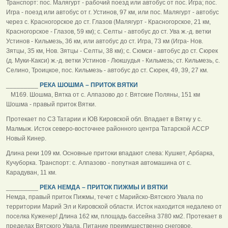
Транспорт: пос. Малягурт - рабочий поезд или автобус от пос. Игра; пос.
Игра - поезд или автобус от г. Устинов, 97 км, или пос. Малягурт - автобус
через с. Красногорское до ст. Глазов (Малягурт - Красногорское, 21 км,
Красногорское - Глазов, 59 км); с. Селты - автобус до ст. Ува ж.-д. ветки
Устинов - Кильмезь, 36 км, или автобус до ст. Игра, 73 км (Игра- Нов.
Зятцы, 35 км, Нов. Зятцы - Селты, 38 км); с. Сюмси - автобус до ст. Сюрек
(д. Муки-Какси) ж.-д. ветки Устинов - Люкшудья - Кильмезь; ст. Кильмезь, с.
Селино, Троицкое, пос. Кильмезь - автобус до ст. Сюрек, 49, 39, 27 км.
_________
РЕКА ШОШМА – ПРИТОК ВЯТКИ
М169. Шошма, Вятка от с. Алпазово до г. Вятские Поляны, 151 км
Шошма - правый приток Вятки.
Протекает по СЗ Татарии и ЮВ Кировской обл. Впадает в Вятку у с.
Малмыж. Исток северо-восточнее районного центра Татарской АССР
Новый Кинер.
Длина реки 109 км. Основные притоки впадают слева: Кушкет, Арбарка,
Кучуборка. Транспорт: с. Алпазово - попутная автомашина от с.
Карадуван, 11 км.
_________
РЕКА НЕМДА – ПРИТОК ПИЖМЫ И ВЯТКИ
Немда, правый приток Пижмы, течет с Марийско-Вятского Увала по
территории Марий Эл и Кировской области. Исток находится недалеко от
поселка Куженер! Длина 162 км, площадь бассейна 3780 км2. Протекает в
пределах Вятского Увала. Питание преимущественно снеговое.