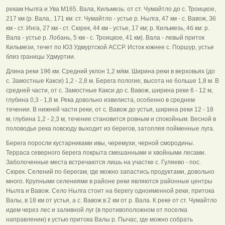
рекам Нылга и Ува М165. Вала, Кильмезь: от ст. Чумайтло до с. Троицкое,
217 км (р. Вала,. 171 км: ст. Чумайтло - устье р. Нылга, 47 км - с. Вавож, Зб
км - ст. Инга, 27 км - ст. Сюрек, 44 км - устье, 17 км; р. Кильмезь, 4б км: р.
Вала - устье р. Лобань, 5 км - с. Троицкое, 41 км). Вала - левый приток
Кильмези, течет по ЮЗ Удмуртской АССР. Исток южнее с. Поршур, устье
близ границы Удмуртии.
Длина реки 196 км. Средний уклон 1,2 м/км. Ширина реки в верховьях (до
с. Замостные Какси) 1,2 - 2,8 м. Берега пологие, высота не больше 1,8 м. В
средней части, от с. Замостные Какси до с. Вавож, ширина реки 6 - 12 м,
глубина 0,3 - 1,8 м. Река довольно извилиста, особенно в среднем
течении. В нижней части реки, от с. Вавож до устья, ширина реки 12 - 18
м, глубина 1,2 - 2,3 м, течение становится ровным и спокойным. Весной в
половодье река повсюду выходит из берегов, затопляя пойменные луга.
Берега поросли кустарниками ивы, черемухи, черной смородины.
Терраса северного берега покрыта смешанными и хвойными лесами.
Заболоченные места встречаются лишь на участке с. Гуляево - пос.
Сюрек. Селений по берегам, где можно запастись продуктами, довольно
много. Крупными селениями в районе реки являются районные центры
Нылга и Вавож. Село Нылга стоит на берегу одноименной реки, притока
Валы, в 18 км от устья, а с. Вавож в 2 км от р. Вала. К реке от ст. Чумайтло
идем через лес и заливной луг (в противоположном от поселка
направлении) к устью притока Валы р. Пычас, где можно собрать