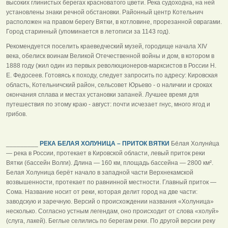
высоких глинистых берегах красноватого цвети. Река судоходна, на ней
установлены знаки речной обстановки. Районный центр Котельнич
расположен на правом берегу Вятки, в котловине, прорезанной оврагами.
Город старинный (упоминается в летописи за 1143 год).
Рекомендуется поселить краеведческий музей, городище начала XIV
века, обелиск воинам Великой Отечественной войны и дом, в котором в
1888 году (жил один из первых революционеров-марксистов в России Н.
Е. Федосеев. Готовясь к походу, следует запросить по адресу: Кировская
область, Котельничский район, сельсовет Юрьево - о наличии и сроках
окончания сплава и местах установки запаней. Лучшее время для
путешествия по этому краю - август: почти исчезает гнус, много ягод и
грибов.
_________
РЕКА БЕЛАЯ ХОЛУНИЦА – ПРИТОК ВЯТКИ
Бе́лая Холуни́ца
— река в России, протекает в Кировской области, левый приток реки
Вятки (бассейн Волги). Длина — 160 км, площадь бассейна — 2800 км².
Белая Холуница берёт начало в западной части Верхнекамской
возвышенности, протекает по равнинной местности. Главный приток —
Сома. Название носит от реки, которая делит город на две части:
заводскую и заречную. Версий о происхождении названия «Холуница»
несколько. Согласно устным легендам, оно происходит от слова «холуй»
(слуга, лакей). Беглые селились по берегам реки. По другой версии реку