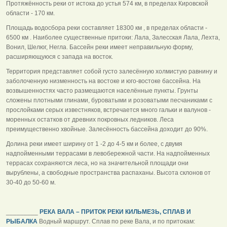
Протяжённость реки от истока до устья 574 км, в пределах Кировской
области - 170 км.
Площадь водосбора реки составляет 18300 км , в пределах области -
6500 км . Наиболее существенные притоки: Лала, Залесская Лала, Лехта,
Вонил, Шелюг, Негла. Бассейн реки имеет неправильную форму,
расширяющуюся с запада на восток.
Территория представляет собой густо залесённую холмистую равнину и
заболоченную низменность на востоке и юго-востоке бассейна. На
возвышенностях часто размещаются населённые пункты. Грунты
сложены плотными глинами, буроватыми и розоватыми песчаниками с
прослойками серых известняков, встречается много гальки и валунов -
моренных остатков от древних покровных ледников. Леса
преимущественно хвойные. Залесённость бассейна доходит до 90%.
Долина реки имеет ширину от 1 -2 до 4-5 км и более, с двумя
надпойменными террасами в левобережной части. На надпойменных
террасах сохраняются леса, но на значительной площади они
вырублены, а свободные пространства распаханы. Высота склонов от
30-40 до 50-60 м.
_________
РЕКА ВАЛА – ПРИТОК РЕКИ КИЛЬМЕЗЬ, СПЛАВ И
РЫБАЛКА
Водный маршрут. Сплав по реке Вала, и по притокам: