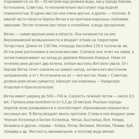
поднимаются на 30— 50 метров над уровнем воды, как у города Кирова,
Котельнича, Советска, то незначительно выступают над водной
поверхностью. В одних местах они очень крутые, в других — пологие. В
южной части области берега Вятки и ее притоков изрезаны глубокими
оврагами. Летом течение рек тихое и спокойное, а вода прозрачная.
Вятка — самая крупная река в области. Она начинается на юге
Верхнекамской возвышенности и впадает в Каму на территории
Татарстана. Длина ее 1367/км, площадь бассейна 129,4 тысячи кв. км.
Исток реки расположен в лесном массиве. Сначала она течет на север, а
затем поворачивает на запад до деревни Верхнее Кокорье. Ниже по
течению река делает два колена, огибая выступы Вятского увала. От г.
Кирова Вятка течет сначала на северо-запад, затем в юго-восточном
направлении, а от г. Котельнича на юг — юго-восток. Ниже г. Советска
долина реки резко сужается, образуя три извилины — Кукарскую,
Атарскую и Красносельскую.
Вятка имеет ширину до 500—700 м. Скорость течения летом — около 0,5
м/с. Глубина реки колеблется от 0,3 до 10 метров. Рыхлые породы
берегов легко размываются и способствуют образованию перекатов и
песчаных кос. В Вятку впадает много притоков. Слева в нее впадают реки
Черная Холуница и Белая Холуница, Чепца, Быстрица, Воя, Немда,
Кильмезь и другие, справа – Кобра, Летка, Великая, Молома, Пижма, Буй,
Уржумка и др. Жесткость минимальная, и поэтому вода мягкая.