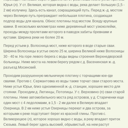
Юрья (л). У ст. Великая, которая видна с воды, река делает большую (1,5 -
2 км) излучину. Здесь есть канал, сокращающий путь. Перед ж.-д. мостом
через Великую путь преграждает небольшая плотина, создающая
подпор воды для канала. Обнос плотины под мостом. Всюду крупные
камни. В нескольких километрах ниже деревянный мост узкоколейки,
проходы между пролетами которого в паводок забиты бревнами и
кустами. Ширина реки не более 20 м.
Перед устьем р. Волосница мост, ниже которого в воде старые сваи.
Ширина Волосницы в устье около 25 м, ширина Великой ниже Волосницы
30 - 40 м. На горе левого берега с воды видны строения Верхнедворской
больницы. Ниже моста на левом берегу рядом с д. Васенинская ж.-д.
разъезд Мосинский.
Проходим разрушенную мельничную плотину с торчащими кое-где
сваями. Против с. Сержантовка из воды также торчат сваи старого моста.
Ниже устья Юрьи, близ одноименной ж.-д. станции, хорошее место для
стоянки. Проходим д. Лютинцы, Потопицы. У с. Верховино (п) сваи старой
плотины. Ниже автомобильного моста ряд островов, у д. Стариченки еще
один мост с 4 ледоломами, в 1,5 - 2 км далее в Великую впадает
Озерница. В 2 км ниже устья Озерницы перекат и два острова, за
которыми к реке подступает берег из красной глины. Против с.
Великорецкое (л), которое хорошо видно с воды, в реку впадает приток
Сюзьма. Левый берег здесь высокий, обрывистый, на нем растут