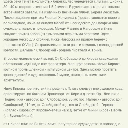
Здесь река течет в холмистых берегах, лес чередуется с лугами. Ширина
30 - 40 м, скорость течения 1,5-2 км/час. В русле часты коряги и топляки,
встречаются завалы. На излучинах песчаные пляжи. Берега лесистые.
После впадения притока Черная Холуница (л) река становится шире и
полноводнее, но из-за обилия мелей от Слободского до Нагорска она
судоходна только в половодье. Между Мулино и Нагорском в Вятку
впадает приток Кобра (п) с высокими лесистыми берегами. Здесь
хорошее место для стоянки. Ниже Нагорска на правом берегу с.
Шестаково (XVI в.). Сохранились остатки рвов и земляных валов древней
крепости. Дальше г. Слободской - родина писателя А. Грина.
В городе краеведческий музей. От Слободского до Кирова судоходная
обстановка: идти надо вне фарватера. Маршрут заканчиваем в Кирове,
крупном промышленном и культурном центре. Здесь можно посетить
краеведческий и художественный музеи, осмотреть памятники
архитектуры.
Ниже Кирова препятствий на реке нет. Плыть следует вне судового хода,
ориентируясь по бакенам. Транспорт: ст. Кирс ж.д. ветки Яр - Лесная; с.
Подрезчиха - автобус до г. Слободской, 30 км; пос. Нагорск - автобус до г.
Слободской, 119 км; ст. Слободской ж.д. ветки Слободской - Гирсово
(Котлас - Киров); ст. Кирово-Чепецк на ж.д. ветке от линии Киров - Пермь
(ст. Бумкомбинат);
от г. Киров вниз по Вятке и Каме - регулярное судоходство; в половодье -