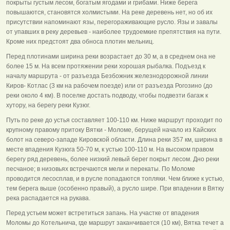
покрыты густым лесом, богатым ягодами и грибами. Ниже берега
повышаются, становятся холмистыми. На реке деревень нет, но об их
присутствии напоминают язы, перегораживающие русло. Язы и завалы
от упавших в реку деревьев - наиболее трудоемкие препятствия на пути.
Кроме них предстоят два обноса плотин мельниц.
Перед плотинами ширина реки возрастает до 30 м, а в среднем она не
более 15 м. На всем протяжении реки хорошая рыбалка. Подъезд к
началу маршрута - от разъезда Безбожник железнодорожной линии
Киров- Котлас (3 км на рабочем поезде) или от разъезда Рогозино (до
реки около 4 км). В поселке достать подводу, чтобы подвезти багаж к
хутору, на берегу реки Кузюг.
Путь по реке до устья составляет 100-110 км. Ниже маршрут проходит по
крупному правому притоку Вятки - Моломе, берущей начало из Кайских
болот на северо-западе Кировской области. Длина реки 357 км, ширина в
месте впадения Кузюга 50-70 м, к устью 100-110 м. На высоком правом
берегу ряд деревень, более низкий левый берег покрыт лесом. Дно реки
песчаное; в низовьях встречаются мели и перекаты. По Моломе
проводится лесосплав, и в русле попадаются топляки. Чем ближе к устью,
тем берега выше (особенно правый), а русло шире. При впадении в Вятку
река распадается на рукава.
Перед устьем может встретиться запань. На участке от впадения
Моломы до Котельнича, где маршрут заканчивается (10 км), Вятка течет а