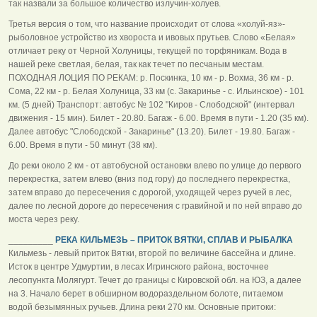
так назвали за большое количество излучин-холуев.
Третья версия о том, что название происходит от слова «холуй-яз»-
рыболовное устройство из хвороста и ивовых прутьев. Слово «Белая»
отличает реку от Черной Холуницы, текущей по торфяникам. Вода в
нашей реке светлая, белая, так как течет по песчаным местам.
ПОХОДНАЯ ЛОЦИЯ ПО РЕКАМ: p. Поскинка, 10 км - p. Вохма, 36 км - p.
Сома, 22 км - p. Белая Холуница, 33 км (с. Закаринье - с. Ильинское) - 101
км. (5 дней) Транспорт: автобус № 102 "Киров - Слободской" (интервал
движения - 15 мин). Билет - 20.80. Багаж - 6.00. Время в пути - 1.20 (35 км).
Далее автобус "Слободской - Закаринье" (13.20). Билет - 19.80. Багаж -
6.00. Время в пути - 50 минут (38 км).
До реки около 2 км - от автобусной остановки влево по улице до первого
перекрестка, затем влево (вниз под гору) до последнего перекрестка,
затем вправо до пересечения с дорогой, уходящей через ручей в лес,
далее по лесной дороге до пересечения с гравийной и по ней вправо до
моста через реку.
_________
РЕКА КИЛЬМЕЗЬ – ПРИТОК ВЯТКИ, СПЛАВ И РЫБАЛКА
Кильмезь - левый приток Вятки, второй по величине бассейна и длине.
Исток в центре Удмуртии, в лесах Игринского района, восточнее
лесопункта Молягурт. Течет до границы с Кировской обл. на ЮЗ, а далее
на 3. Начало берет в обширном водораздельном болоте, питаемом
водой безымянных ручьев. Длина реки 270 км. Основные притоки: