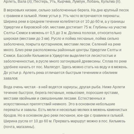
Арлеть, Вала (л); Пестерь, Уть, Кырчма, Лумпун, Лобань, Культма (п).
В верховьях низкие, сильно заболоченные берега. На дне крупный песок
с гравием и галькой. Ниже устья р. Уть часто встречаются перекаты.
Ширина реки в среднем течении колеблется от 10 до 60 м, а у границы
Удмуртии и Кировской обл. местами достигает 75 м. Глубины на участке
Селты-Сюмси в межень от 0,5 до 3 м. Долина пологая, относительно
широкая (местами до 3 км). Русло и пойма песчаные, пойма сильно
заболочена, покрыта кустарником, местами лесом. Селений на реке
много. Близ реки расположены районные центры Удмуртии Селты и
Сюмси. Бассейн Кильмези в Удмуртии выделяется лесистостью и
заболоченностью, в русле много затонувшей древесины. Сплав по реке
удобнее начать от пос. Малягурт. Здесь можно стать на воду и в межень.
До устья р. Арлеть река отличается быстрым течением и обилием
завалов.
Вода очень чистая - в ней водятся хариусы, другая рыба. Ниже Арлети
течение быстрое, берега песчаные, невысокие, поросшие кустами,
местами хвойными и смешанными лесами. Естественных и
искусственных препятствий немного. Это в основном небольшие
перекаты и завалы. Есть мели и несколько мелких в межень каменистых
бродов. Но в основном дно реки песчаное, кое-где с гравием и галькой.
Ширина русла от 10 до 60 м. Прервать маршрут можно в пос. Кильмезь
(почта, магазины).