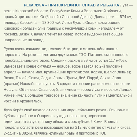
_________
РЕКА ЛУЗА – ПРИТОК РЕКИ ЮГ, СПЛАВ И РЫБАЛКА
Лу́за —
река в Кировской области, Республике Коми и Вологодской области,
правый приток реки Юг (бассейн Северной Двины). Длина реки — 574 км,
площадь бассейна — 18 300 км². Исток Лузы в Опаринском районе
Кировской области близ границы с Республикой Коми, неподалёку от
посёлка Вазюк. Сначала течёт на север, потом выдерживает общее
направление на запад.
Русло очень извилистое, течение быстрое, в межень обнажаются
перекаты. На реке — плотины двух малых ГЭС. Питание смешанное, с
преобладанием снегового. Средний расход в 99 км от устья 117 м³/сек.
Замерзает в конце октября — ноябре, вскрывается во 2-й половине
апреля — начале мая. Крупнейшие притоки: Ула, Коржа, Шелюг (левые);
Вазюг, Тылай, Сокся, Седка, Лопью, Тулом, Деб, Поруб, Лехта, Лала
(правые) Населённые пункты В среднем течении расположены поселки
Ношуль, Объячево, Спаспоруб; в нижнем — город Луза и посёлок Лальск.
Ранее имела большое торговое значение как часть пути из Центральной
России в Архангельск.
Луза берёт своё начало от слияния двух небольших речек - Осиновки и
Кубажа в районе п.Опарино и уходит на восток, пересекая
административную границу области с республикой Коми. Вновь в
пределы области река возвращается на 212 километре от устья и снова
уходит на 382-м, являясь крупным правым притоком р. Юг.