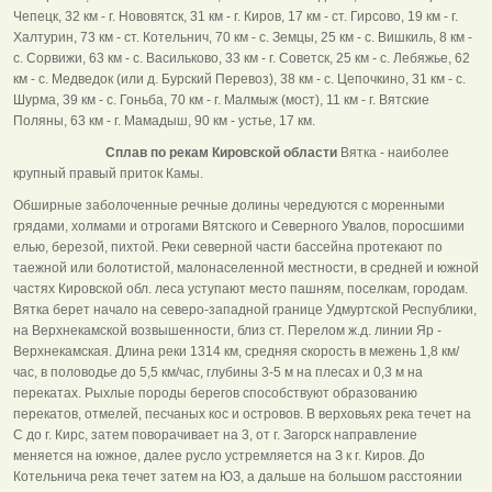
Чепецк, 32 км - г. Нововятск, 31 км - г. Киров, 17 км - ст. Гирсово, 19 км - г.
Халтурин, 73 км - ст. Котельнич, 70 км - с. Земцы, 25 км - с. Вишкиль, 8 км -
с. Сорвижи, 63 км - с. Васильково, 33 км - г. Советск, 25 км - с. Лебяжье, 62
км - с. Медведок (или д. Бурский Перевоз), 38 км - с. Цепочкино, 31 км - с.
Шурма, 39 км - с. Гоньба, 70 км - г. Малмыж (мост), 11 км - г. Вятские
Поляны, 63 км - г. Мамадыш, 90 км - устье, 17 км.
Сплав по рекам Кировской области
Вятка - наиболее
крупный правый приток Камы.
Обширные заболоченные речные долины чередуются с моренными
грядами, холмами и отрогами Вятского и Северного Увалов, поросшими
елью, березой, пихтой. Реки северной части бассейна протекают по
таежной или болотистой, малонаселенной местности, в средней и южной
частях Кировской обл. леса уступают место пашням, поселкам, городам.
Вятка берет начало на северо-западной границе Удмуртской Республики,
на Верхнекамской возвышенности, близ ст. Перелом ж.д. линии Яр -
Верхнекамская. Длина реки 1314 км, средняя скорость в межень 1,8 км/
час, в половодье до 5,5 км/час, глубины 3-5 м на плесах и 0,3 м на
перекатах. Рыхлые породы берегов способствуют образованию
перекатов, отмелей, песчаных кос и островов. В верховьях река течет на
С до г. Кирс, затем поворачивает на 3, от г. Загорск направление
меняется на южное, далее русло устремляется на З к г. Киров. До
Котельнича река течет затем на ЮЗ, а дальше на большом расстоянии