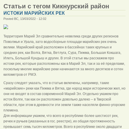
Статьи с тегом Кикнурский район
ИСТОКИ МАРИЙСКИХ РЕК
Posted ВС, 13/03/2022 - 12:02
Территория Марий Эл сравнительно невелика среди других регионов
Поволжья и Урала, зато водосборные площади марийских рек очень
велики. Марийский край расположен в бассейнах таких крупных и
средних рек, как Волга, Вятка, Ветлуга, Сура, Пижма, Большая Кокшага,
Илеть, Большой Кундыш и других. В этой статье мы расскажем про
истоки рек, которые расположены как в Марий Эл, так и за её пределами,
поскольку многие марийские реки начинаются за много десятков и сотен
километров от РМЭ.
Сразу следует указать, что в статью включены, например, такие
«марийские» реки как Пижма и Вятка, где народ мари исторически жил, но
они не входят в состав современной Марий Эл. Отдельно укажем про
исток Волги, так как он расположен довольно далеко – в Тверской
области, при этом в древности эти земли также населяли финно-угорские
племена.
Для информации укажем, что всего в республике более шестисот рек,
речек и ручьев (указанных в гос. реестре), их общая протяженность
превышает семь тысяч километров. Всего в республике около двадцати