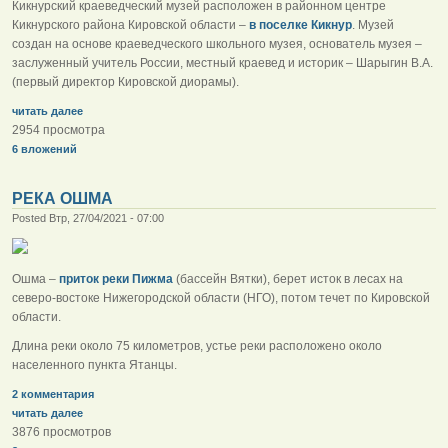
Кикнурский краеведческий музей расположен в районном центре
Кикнурского района Кировской области –
в поселке Кикнур
. Музей
создан на основе краеведческого школьного музея, основатель музея –
заслуженный учитель России, местный краевед и историк – Шарыгин В.А.
(первый директор Кировской диорамы).
читать далее
2954 просмотра
6 вложений
РЕКА ОШМА
Posted Втр, 27/04/2021 - 07:00
Ошма –
приток реки Пижма
(бассейн Вятки), берет исток в лесах на
северо-востоке Нижегородской области (НГО), потом течет по Кировской
области.
Длина реки около 75 километров, устье реки расположено около
населенного пункта Ятанцы.
2 комментария
читать далее
3876 просмотров