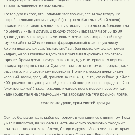
в памяти, наверное, на всю жизнь...
Костер, уха из того, что наловили "поплавком", песни под гитару. Во
второй половине дня мы с дядей (отец не любитель рыбной ловли)
выходили расставлять донки в одну сторону, а еще двое рыболовов шли
по берегу Линды в другую. В каждую сторону выставляли от 50 до 80
донок. Донки были тогда примитивные: леска либо капроновый шнур;
грузило­гайка на 32 или свинец, формированный в столовую ложку...
Крючки дядя делал сам, "правильно" загибал проволоку, делал ножом
надрез, жало затачивал надфилем и закаливал крючок на спиртовой
горелке. Время десять вечера, я не сплю, жду с нетерпением первого
выхода, проверки снастей. Сумерки, темнеет, мы в том же порядке, как и
расставляли, по двое, идем проверять. Почти на каждой донке сидел
хороший налим, средний, граммов на 350-400, не то, что сейчас. (Сейчас
400 граммов - это уже крупный для нашей реки, сильно пострадавшей от
"электронщиков".) Едва приходим к лагерю после первой проверки, как
надо собираться на следующую - так зарождалась тяга к рыбной ловле.
село Кантаурово, храм святой Троицы
Сейчас большую часть рыбалок провожу в компании со спиннингом. Река
у нас извилистая, на 2/3 лесная, есть несколько родниковых холодных
притоков, таких как Кеза, Алсма, Санда и другие. Много мест, по которым
можно пройтись и не остаться без улова. Сама река Линда богата