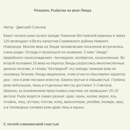
Рекшино, Рыбалка на реке Линда
Автор - Дмитрий Соколов
Берет начало река на юго-западе Унженско-Ветлужской равнины и через
120 км впадает в Волгу напротив Сормовского района Нижнего
Новгорода. Многие века на Линде человеческие поселения встречались
очень редко. Отсюда и произошло ее название. Слово “линда”
(марийского происхождения)– безлюдная, необжитая, незаселенная. Во
второй половине 20 века на берегах Линды разрослись многочисленные
дачные поселки, и теперь “безлюдной” эту некогда таежную реку не
назовешь.Течение Линды медленное, этим отчасти обусловлен характер
дна – оно в реке песчано-илистое. Берега крутые и обрывистые. Глубина
реки небольшая, лишь в отдельных местах достигает 2-3 метров.
Ширина, за исключением приустьевых участков, не превышает 20-25
метров. Рыба водится самая разная: щука, окунь, налим, жерех, язь,
голавль, лещ, густера, плотва, елец, красноперка, уклейка, пескарь, ерш;
а в тиховодных заливах реки даже линь и карась.
С легкой спиннинговой снастью