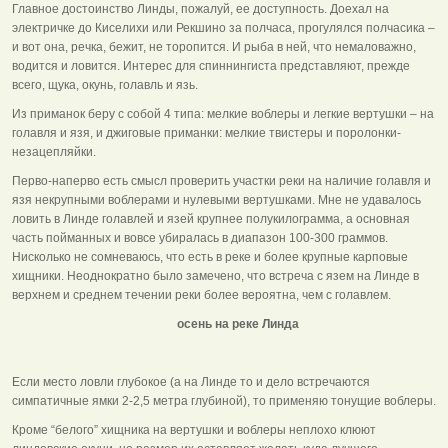
Главное достоинство Линды, пожалуй, ее доступность. Доехал на
электричке до Киселихи или Рекшино за полчаса, прогулялся полчасика –
и вот она, речка, бежит, не торопится. И рыба в ней, что немаловажно,
водится и ловится. Интерес для спиннингиста представляют, прежде
всего, щука, окунь, голавль и язь.
Из приманок беру с собой 4 типа: мелкие воблеры и легкие вертушки – на
голавля и язя, и джиговые приманки: мелкие твистеры и поролонки-
незацепляйки.
Перво-наперво есть смысл проверить участки реки на наличие голавля и
язя некрупными воблерами и нулевыми вертушками. Мне не удавалось
ловить в Линде голавлей и язей крупнее полукилограмма, а основная
часть пойманных и вовсе убиралась в диапазон 100-300 граммов.
Нисколько не сомневаюсь, что есть в реке и более крупные карповые
хищники. Неоднократно было замечено, что встреча с язем на Линде в
верхнем и среднем течении реки более вероятна, чем с голавлем.
осень на реке Линда
Если место ловли глубокое (а на Линде то и дело встречаются
симпатичные ямки 2-2,5 метра глубиной), то применяю тонущие воблеры.
Кроме “белого” хищника на вертушки и воблеры неплохо клюют