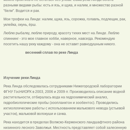
разными видами рыбы: есть и язь, и щука, и налим, и множество разной
"бели". Водится и рак.
Мои трофеи на Линде: налим, щука, язь, сорожка, голавль, подлещик, рак,
уклейка, окунь, ёрш.
Люблю рыбалку, люблю природу, красоту тихих мест на Линде. Люблю
спиннинг - это мое главное хобби, наверное, навсегда. Рекомендую
посетить нашу реку каждому - она не оставит равнодушным никого.
весенний сплав по реке Линда
Изучение реки Линда
Река Линда обследовалась сотрудниками Нижегородской лаборатории
ФГНУ ГосНИОРХ в 2003, 2006 и 2009 гг. Производилось описание водной
растительности, отбиралась вода на гидрохимический анализ,
гидробиологические пробы (зоопланктон и зообентос). Проводились
ихтиологические работы с использованием малькового невода (устьевой
участок), мальковой волокуши и сачка.
Река находится в пределах Волжско-Керженского ландшафтного района
низинного лесного Заволжья. Местность представляет собой залесенную