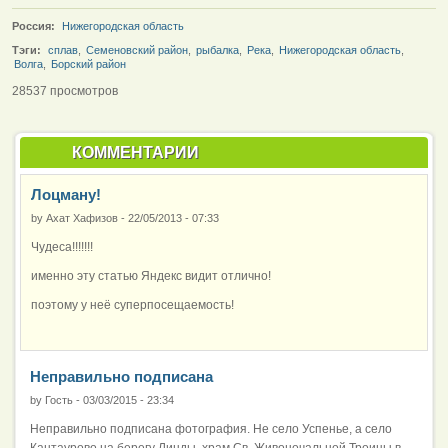
Россия:
Нижегородская область
Тэги:
сплав
,
Семеновский район
,
рыбалка
,
Река
,
Нижегородская область
,
Волга
,
Борский район
28537 просмотров
КОММЕНТАРИИ
Лоцману!
by
Ахат Хафизов
-
22/05/2013 - 07:33
Чудеса!!!!!!!
именно эту статью Яндекс видит отлично!
поэтому у неё суперпосещаемость!
Неправильно подписана
by
Гость
-
03/03/2015 - 23:34
Неправильно подписана фотография. Не село Успенье, а село
Кантаурово на берегу Линды, храм Св. Живоночальной Троицы в