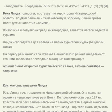
· Координаты Координаты: 56°23′39.87″ с. ш. 43°52′15.43″ в. д. (G) (O) (Я).
Река Линда
полностью протекает по территории Нижегородской
области, по двум районам - Семеновскому и Борскому. Левый приток
Волги (устье напротив Сормова).
Живописна и популярна среди нижегородцев, является местом отдыха и
туризма.
Линда используется для сплава на малых туристских судах (байдарки,
каяки).
На берегу реки около села Успенье Семеновского района (недалеко от
станции Тарасиха) в последние выходные мая проходит
официальное открытие туристического сезона, в конце сентября —
закрытие
.
Краткое описание реки Линда
Река Линда течет целиком по Нижегородской области. Она является
одним из левых притоков реки Волги. По протяженности река 127 км.
Красота этой реки запомнилась мне с самого детства. Первые майские
походы незабываемы! Это было 20 лет назад. Родители ехали отдыхать
на реку и брали меня с собой, тогда мне было всего 6 лет. Но отложилось