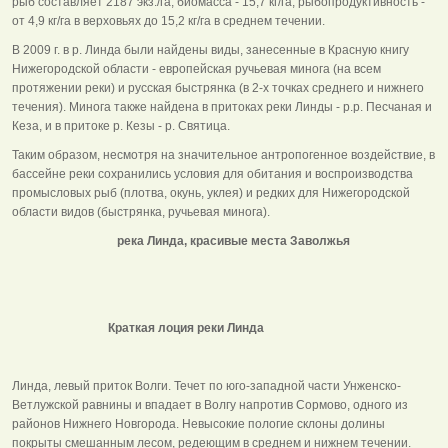
рыб составляет 2187 экз./га, биомасса - 15,7 кг/га, рыбопродуктивность -
от 4,9 кг/га в верховьях до 15,2 кг/га в среднем течении.
В 2009 г. в р. Линда были найдены виды, занесенные в Красную книгу
Нижегородской области - европейская ручьевая минога (на всем
протяжении реки) и русская быстрянка (в 2-х точках среднего и нижнего
течения). Минога также найдена в притоках реки Линды - р.р. Песчаная и
Кеза, и в притоке р. Кезы - р. Святица.
Таким образом, несмотря на значительное антропогенное воздействие, в
бассейне реки сохранились условия для обитания и воспроизводства
промысловых рыб (плотва, окунь, уклея) и редких для Нижегородской
области видов (быстрянка, ручьевая минога).
река Линда, красивые места Заволжья
Краткая лоция реки Линда
Линда, левый приток Волги. Течет по юго-западной части Унженско-
Ветлужской равнины и впадает в Волгу напротив Сормово, одного из
районов Нижнего Новгорода. Невысокие пологие склоны долины
покрыты смешанным лесом, редеющим в среднем и нижнем течении.