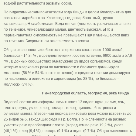
водной растительности развиты осоки.
По гидрохимическим показателям вода Линды в целом благоприятна для
развития гидробионтов. Класс воды гидрокарбонатный, группа
кальциевая, рН слабокислая. Вода мягкая (жесткость увеличивается вниз
по течению), минерализация малая, цветность высокая, БПК и
перманганатная окисляемость не превышают ПДК и уменьшаются вниз
по течению. Бихроматная окисляемость высокая.
Общая численность зообентоса в верховьях составляет 1000 экз/м2,
биомасса - 14,8 г/м , в среднем течении, соответственно, 6900 экз/м и 57,6
г/м . В донных сообществах обнаружено 29 видов организмов, среди
которых в верховьях реки по численности и биомассе доминируют
моллюски (56 % и 54 % соответственно), в среднем течении доминируют
по численности олигохеты и хирономиды (по 28 %), по биомассе -
моллюски (74 %).
Нижегородская область, география, река Линда
Видовой состав ихтиофауны насчитывает 13 видов: щука, налим, язь,
плотва, окунь, уклея, елец, пескарь, голец, щиповка, быстрянка и
ручьевая минога. В весенний период в низовьях реки можно встретить до
25 видов рыб, заходящих сюда из р. Волга. По численности на разных
участках реки преобладают плотва (в среднем по реке 19,2 %), уклея
(48,1 %), елец (9,4 %), пескарь (9,1 %) и окунь (9,7 %). Общая численность