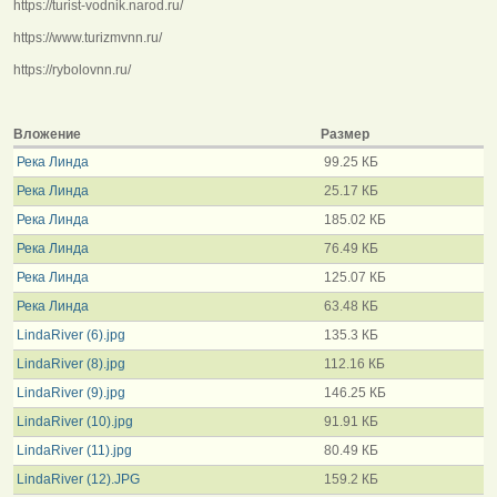
https://turist-vodnik.narod.ru/
https://www.turizmvnn.ru/
https://rybolovnn.ru/
Вложение
Размер
Река Линда
99.25 КБ
Река Линда
25.17 КБ
Река Линда
185.02 КБ
Река Линда
76.49 КБ
Река Линда
125.07 КБ
Река Линда
63.48 КБ
LindaRiver (6).jpg
135.3 КБ
LindaRiver (8).jpg
112.16 КБ
LindaRiver (9).jpg
146.25 КБ
LindaRiver (10).jpg
91.91 КБ
LindaRiver (11).jpg
80.49 КБ
LindaRiver (12).JPG
159.2 КБ