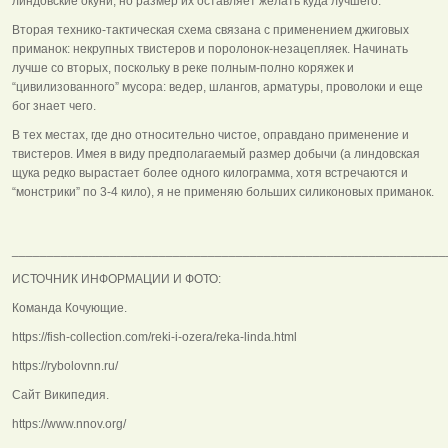
линдовские окуни, но размер их оставляет желать куда лучшего.
Вторая технико-тактическая схема связана с применением джиговых
приманок: некрупных твистеров и поролонок-незацепляек. Начинать
лучше со вторых, поскольку в реке полным-полно коряжек и
“цивилизованного” мусора: ведер, шлангов, арматуры, проволоки и еще
бог знает чего.
В тех местах, где дно относительно чистое, оправдано применение и
твистеров. Имея в виду предполагаемый размер добычи (а линдовская
щука редко вырастает более одного килограмма, хотя встречаются и
“монстрики” по 3-4 кило), я не применяю больших силиконовых приманок.
______________________________________________________________
ИСТОЧНИК ИНФОРМАЦИИ И ФОТО:
Команда Кочующие.
https://fish-collection.com/reki-i-ozera/reka-linda.html
https://rybolovnn.ru/
Сайт Википедия.
https://www.nnov.org/