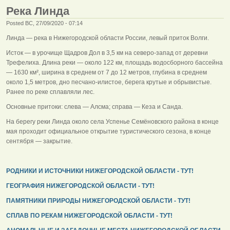
Река Линда
Posted ВС, 27/09/2020 - 07:14
Линда — река в Нижегородской области России, левый приток Волги.
Исток — в урочище Щадров Дол в 3,5 км на северо-запад от деревни
Трефелиха. Длина реки — около 122 км, площадь водосборного бассейна
— 1630 км², ширина в среднем от 7 до 12 метров, глубина в среднем
около 1,5 метров, дно песчано-илистое, берега крутые и обрывистые.
Ранее по реке сплавляли лес.
Основные притоки: слева — Алсма; справа — Кеза и Санда.
На берегу реки Линда около села Успенье Семёновского района в конце
мая проходит официальное открытие туристического сезона, в конце
сентября — закрытие.
РОДНИКИ И ИСТОЧНИКИ НИЖЕГОРОДСКОЙ ОБЛАСТИ - ТУТ!
ГЕОГРАФИЯ НИЖЕГОРОДСКОЙ ОБЛАСТИ - ТУТ!
ПАМЯТНИКИ ПРИРОДЫ НИЖЕГОРОДСКОЙ ОБЛАСТИ - ТУТ!
СПЛАВ ПО РЕКАМ НИЖЕГОРОДСКОЙ ОБЛАСТИ - ТУТ!