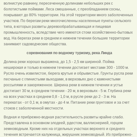
волнистую равнину, пересеченную долинами небольших рек с
болотистыми поймами. Леса смешанные, с преобладанием сосны,
покрывают до 80% территории. На этой территории много заболоченных
участков. По берегам реки многочисленны населенные пункты сельского
типа, в которых развиты деревообрабатывающая и пищевая
промышленность, вследствие чего имеются стоки хозяйственно-бытовых
вод. На берегах реки в среднем и нижнем течении большие территории
занимают садоводческие общества.
соревнования по водному туризму, река Линда
Долина реки хорошо выражена, до 1,5 - 2,5 км шириной. Пойма
неширокая и только в нижнем течении достигает местами 300 - 1000 м.
Русло очень извилистое, берега крутые и обрывистые. Грунты русла реки
песчаные с глинистыми выходами, в верховьях дно с каменистыми
россыпями и закоряженное. Ширина реки в нижнем течении и устье
достигает 30 м, в среднем течении - 20 м, в верховьях - 5 м. Глубина реки
на всех участках в среднем 0,8 - 1,0 м, в русле реки до 2 - 3 м. На
перекатах - от 0,1 м, в омутах - до 4 м. Питание реки грунтовое и за счет
стоков с заболоченной местности.
Водная и прибрежно-водная растительность развиты крайне слабо.
Представлена в основном элодеей, рдестом, валлиснерией, горцем
земноводным. Кроме них на отдельных участках верхнего и среднего
течения встречается калужница, жирушник земноводный. Из прибрежно-