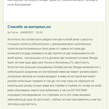
селе Кантаурово
.
Спасибо за материал,но
by
Гость
-
03/08/2017 - 15:24
Хотелось бы посмотреть видио или фото всей реки с высоты
птичьего полета,обязательно с указанием всех населенных
пунктов расположенных близ реки от самых истоков,где
начинается,куда извивается,где прячется,где показывается во
всей красе.. наслышана что в долине где начинается река Линда
бьют истоки еще двух рек-Узола и Козленец.(?)..местность
болотистая (раньше называлась Бобки) речка Линда начинается с
небольшого родничка из неглубокой ямки вытекает ручеёк,через
несколько метров он снова впадает в ямку из которой вытекает
ручеёк побольше первого и так до тех пор пока не образуется
небольшая речка,только ямки все глубже и глубже по этому по всей
реке обазованы омута (заглубления) у нас их БУЧАГАМИ
называют,поговаривали что глубокие есть (по семь веревок
связывали,до дна не достали)...сейчас истоки захламлены,а как бы
хотелось расчистить.