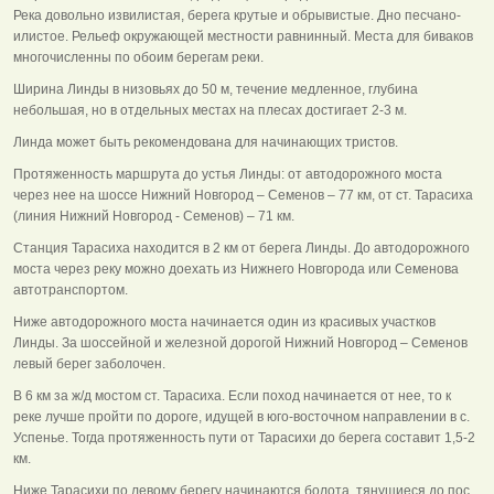
Река довольно извилистая, берега крутые и обрывистые. Дно песчано-
илистое. Рельеф окружающей местности равнинный. Места для биваков
многочисленны по обоим берегам реки.
Ширина Линды в низовьях до 50 м, течение медленное, глубина
небольшая, но в отдельных местах на плесах достигает 2-3 м.
Линда может быть рекомендована для начинающих тристов.
Протяженность маршрута до устья Линды: от автодорожного моста
через нее на шоссе Нижний Новгород – Семенов – 77 км, от ст. Тарасиха
(линия Нижний Новгород - Семенов) – 71 км.
Станция Тарасиха находится в 2 км от берега Линды. До автодорожного
моста через реку можно доехать из Нижнего Новгорода или Семенова
автотранспортом.
Ниже автодорожного моста начинается один из красивых участков
Линды. За шоссейной и железной дорогой Нижний Новгород – Семенов
левый берег заболочен.
В 6 км за ж/д мостом ст. Тарасиха. Если поход начинается от нее, то к
реке лучше пройти по дороге, идущей в юго-восточном направлении в с.
Успенье. Тогда протяженность пути от Тарасихи до берега составит 1,5-2
км.
Ниже Тарасихи по левому берегу начинаются болота, тянущиеся до пос.