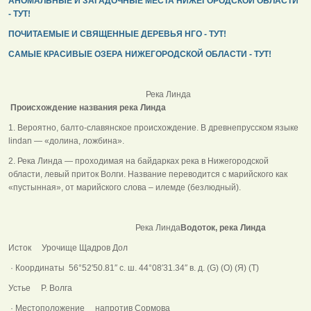
АНОМАЛЬНЫЕ И ЗАГАДОЧНЫЕ МЕСТА НИЖЕГОРОДСКОЙ ОБЛАСТИ
- ТУТ!
ПОЧИТАЕМЫЕ И СВЯЩЕННЫЕ ДЕРЕВЬЯ НГО - ТУТ!
САМЫЕ КРАСИВЫЕ ОЗЕРА НИЖЕГОРОДСКОЙ ОБЛАСТИ - ТУТ!
Река Линда
Происхождение названия река Линда
1. Вероятно, балто-славянское происхождение. В древнепрусском языке
lindan — «долина, ложбина».
2. Река Линда — проходимая на байдарках река в Нижегородской
области, левый приток Волги. Название переводится с марийского как
«пустынная», от марийского слова – илемде (безлюдный).
Река Линда
Водоток, река Линда
Исток Урочище Щадров Дол
· Координаты 56°52′50.81″ с. ш. 44°08′31.34″ в. д. (G) (O) (Я) (T)
Устье Р. Волга
· Местоположение напротив Сормова