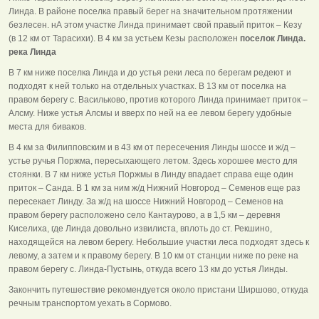
Линда. В районе поселка правый берег на значительном протяжении
безлесен. нА этом участке Линда принимает свой правый приток – Кезу
(в 12 км от Тарасихи). В 4 км за устьем Кезы расположен
поселок Линда.
река Линда
В 7 км ниже поселка Линда и до устья реки леса по берегам редеют и
подходят к ней только на отдельных участках. В 13 км от поселка на
правом берегу с. Васильково, против которого Линда принимает приток –
Алсму. Ниже устья Алсмы и вверх по ней на ее левом берегу удобные
места для биваков.
В 4 км за Филипповским и в 43 км от пересечения Линды шоссе и ж/д –
устье ручья Поржма, пересыхающего летом. Здесь хорошее место для
стоянки. В 7 км ниже устья Поржмы в Линду впадает справа еще один
приток – Санда. В 1 км за ним ж/д Нижний Новгород – Семенов еще раз
пересекает Линду. За ж/д на шоссе Нижний Новгород – Семенов на
правом берегу расположено село Кантаурово, а в 1,5 км – деревня
Киселиха, где Линда довольно извилиста, вплоть до ст. Рекшино,
находящейся на левом берегу. Небольшие участки леса подходят здесь к
левому, а затем и к правому берегу. В 10 км от станции ниже по реке на
правом берегу с. Линда-Пустынь, откуда всего 13 км до устья Линды.
Закончить путешествие рекомендуется около пристани Ширшово, откуда
речным транспортом уехать в Сормово.