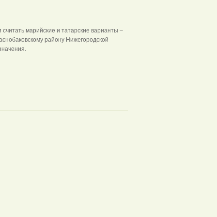
и считать марийские и татарские варианты –
Краснобаковскому району Нижегородской
значения.