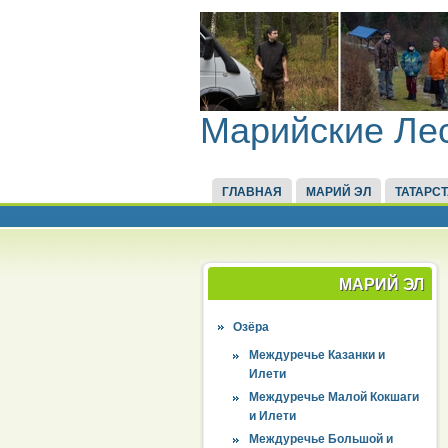
Марийские Ле
ГЛАВНАЯ
МАРИЙ ЭЛ
ТАТАРС
МАРИЙ ЭЛ
Озёра
Междуречье Казанки и
Илети
Междуречье Малой Кокшаги
и Илети
Междуречье Большой и