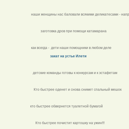
наши женщины нас баловали всякими деликатесами - напри
заготовка дров при помощи катамарана
как всегда - дети наши помощники в любом деле
закат на устье Илети
детские команды готовы к конкурсам и к эстафет
Кто быстрее оденет и снова снимет спальный меш
кто быстрее обвернется туалетной бумагой
Кто быстрее почистит картошку на ужин!!