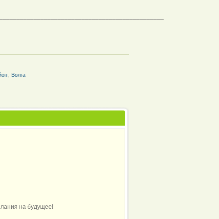
________________________________________________
йон
,
Волга
елания на будущее!