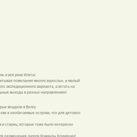
ем, и вся река Илеть!
читывая пожелания многих взрослых, и малый
ого экспедиционного варианта, а встать на
льные выходы в разных направлениях!
и!!!
рые впадали в Волгу.
ки и необитаемые острова, что для детского
к и стариц, которые тоже было интересно
для размещения лагеря Команды Кочующих!