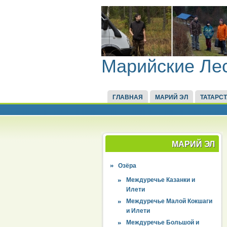
Марийские Ле
ГЛАВНАЯ
МАРИЙ ЭЛ
ТАТАРС
МАРИЙ ЭЛ
Озёра
Междуречье Казанки и
Илети
Междуречье Малой Кокшаги
и Илети
Междуречье Большой и