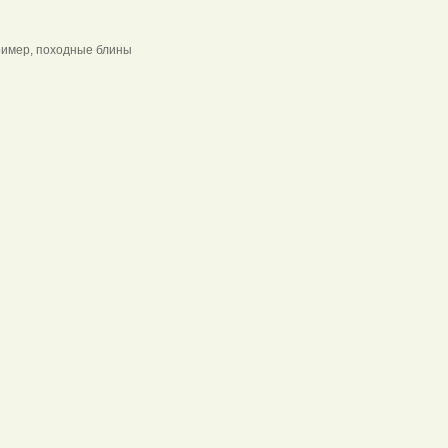
мер, походные блины
ам
ок
!