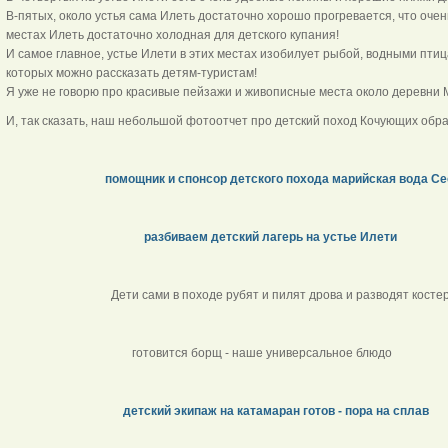
В-пятых, около устья сама Илеть достаточно хорошо прогревается, что очень
местах Илеть достаточно холодная для детского купания!
И самое главное, устье Илети в этих местах изобилует рыбой, водными пт
которых можно рассказать детям-туристам!
Я уже не говорю про красивые пейзажи и живописные места около деревни 
И, так сказать, наш небольшой фотоотчет про детский поход Кочующих обра
помощник и спонсор детского похода марийская вода Се
разбиваем детский лагерь на устье Илети
Дети сами в походе рубят и пилят дрова и разводят 
готовится борщ - наше универсальное блюдо
детский экипаж на катамаран готов - пора на сплав