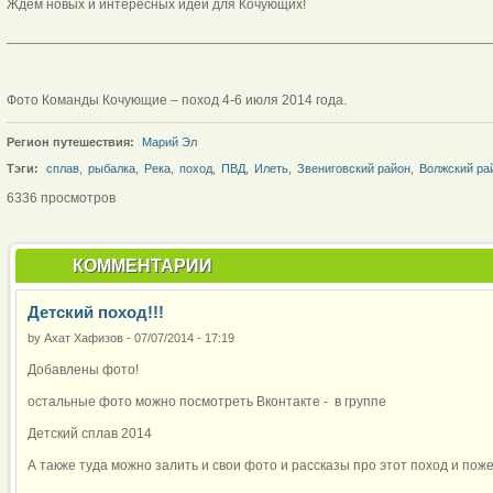
Ждем новых и интересных идей для Кочующих!
_______________________________________________________________
Фото Команды Кочующие – поход 4-6 июля 2014 года.
Регион путешествия:
Марий Эл
Тэги:
сплав
,
рыбалка
,
Река
,
поход
,
ПВД
,
Илеть
,
Звениговский район
,
Волжский ра
6336 просмотров
КОММЕНТАРИИ
Детский поход!!!
by
Ахат Хафизов
-
07/07/2014 - 17:19
Добавлены фото!
остальные фото можно посмотреть Вконтакте - в группе
Детский сплав 2014
А также туда можно залить и свои фото и рассказы про этот поход и пож