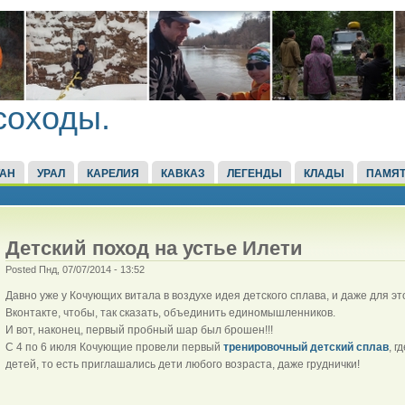
соходы.
ТАН
УРАЛ
КАРЕЛИЯ
КАВКАЗ
ЛЕГЕНДЫ
КЛАДЫ
ПАМЯТ
Детский поход на устье Илети
Posted Пнд, 07/07/2014 - 13:52
Давно уже у Кочующих витала в воздухе идея детского сплава, и даже для э
Вконтакте, чтобы, так сказать, объединить единомышленников.
И вот, наконец, первый пробный шар был брошен!!!
С 4 по 6 июля Кочующие провели первый
тренировочный детский сплав
, г
детей, то есть приглашались дети любого возраста, даже груднички!