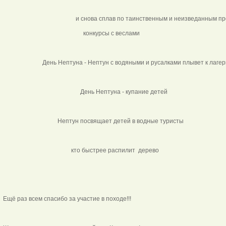
и снова сплав по таинственным и неизведанным про
конкурсы с веслами
День Нептуна - Нептун с водяными и русалками пл
День Нептуна - купание детей
Нептун посвящает детей в водные турис
кто быстрее распилит дерев
Ещё раз всем спасибо за участие в походе!!!