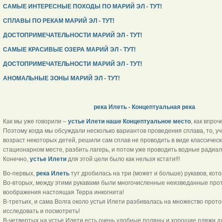
САМЫЕ ИНТЕРЕСНЫЕ ПОХОДЫ ПО МАРИЙ ЭЛ - ТУТ!
СПЛАВЫ ПО РЕКАМ МАРИЙ ЭЛ - ТУТ!
ДОСТОПРИМЕЧАТЕЛЬНОСТИ МАРИЙ ЭЛ - ТУТ!
САМЫЕ КРАСИВЫЕ ОЗЕРА МАРИЙ ЭЛ - ТУТ!
ДОСТОПРИМЕЧАТЕЛЬНОСТИ МАРИЙ ЭЛ - ТУТ!
АНОМАЛЬНЫЕ ЗОНЫ МАРИЙ ЭЛ - ТУТ!
река Илеть - Концептуальная река
Как мы уже говорили –
устье Илети наше Концептуальное место
, как впроч
Поэтому когда мы обсуждали несколько вариантов проведения сплава, то, у
возраст некоторых детей, решили сам сплав не проводить в виде классическ
стационарном месте, разбить лагерь, и потом уже проводить водные радиа
Конечно,
устье Илети
для этой цели было как нельзя кстат
Во-первых,
река Илеть
тут дробилась на три (может и больше) рукавов, кото
Во-вторых, между этими рукавами были многочисленные неизведанные прото
воображения настоящая Терра инкогнита!
В-третьих, и сама Волга около устья Илети разбивалась на множество прото
исследовать и посмотреть!
В-четвертых на устье Илети есть очень удобные поляны и хорошие пляжи 