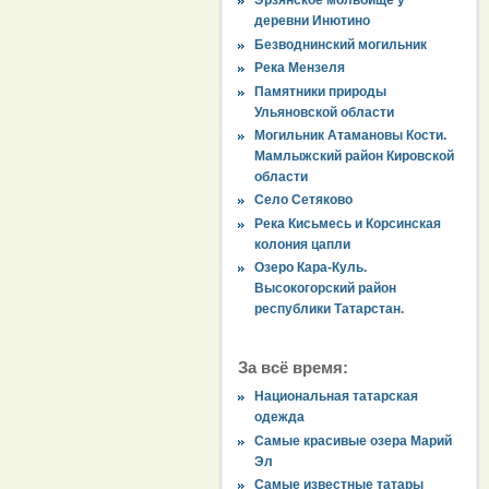
Эрзянское мольбище у
деревни Инютино
Безводнинский могильник
Река Мензеля
Памятники природы
Ульяновской области
Могильник Атамановы Кости.
Мамлыжский район Кировской
области
Село Сетяково
Река Кисьмесь и Корсинская
колония цапли
Озеро Кара-Куль.
Высокогорский район
республики Татарстан.
За всё время:
Национальная татарская
одежда
Самые красивые озера Марий
Эл
Самые известные татары