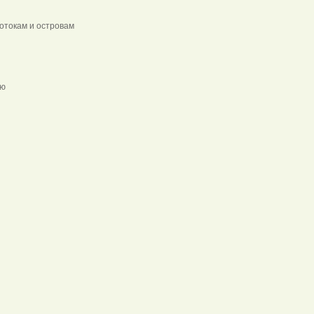
токам и островам
ывет к лагерю
ты
о