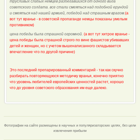
трусливых слабых немцев разбегавшихся от одного вида
советского солдата. все стали смеяться над подобной ерундой
и смеяться над нашей армией, победой над страшным врагом.
(а
вот тут вранье - в советской пропаганде немцы показаны умелым
противником)
цена победы была страшной огромной.
(а вот тут хитрое вранье -
цена победы была страшной строго по вине фашистов убивавших
детей и женщин, но с учетом вышенаписанного складывается
впечатление что по другой причине)
Это последний препарированный комментарий - так как скучно
разбирать повторяющуюся методичку вранья, конечно приятно
что уровень любителей европейских ценностей растет, хорошо
что до уровня советского образования им еще далеко.
Фотографии на сайте размещены в научных и популяризаторских целях, без цели
извлечения прибыли