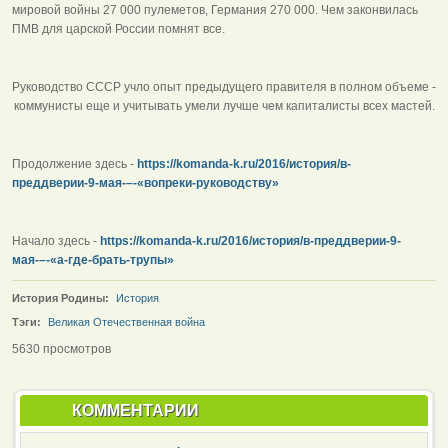
мировой войны 27 000 пулеметов, Германия 270 000. Чем законвилась
ПМВ для царской России помнят все.
Руководство СССР учло опыт предыдущего правителя в полном объеме -
коммунисты еще и учитывать умели лучше чем капиталисты всех мастей.
Продолжение здесь -
https://komanda-k.ru/2016/история/в-
преддверии-9-мая-–-«вопреки-руководству»
Начало здесь -
https://komanda-k.ru/2016/история/в-преддверии-9-
мая-–-«а-где-брать-трупы»
История Родины:
История
Тэги:
Великая Отечественная война
5630 просмотров
КОММЕНТАРИИ