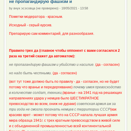
не пропагандирую фашизм и
by
внук эсэсовца (не проверено)
-
18/05/2021 - 13:58
Пометки модератора - красным.
Исходный - серый курсив.
Препарирую сам комментарий, для разнообразия.
Правило трех да (главное чтобы оппонент с вами согласился 2
раза на третий скажет да автоматом):
не пропагандирую фашизм и убийство и насилие.
(да - согласен)
но надо быть честными.
(да - согласен)
(вот тут тоже должно быть по правилу - да - согласен, но не будет
потому что вранье и передергивание)
почему имея превосходство
в количестве солдат
, техники,
(вранье - на 1941 год на решающих
направлениях удара у немцев было ШЕСТИКРАТНОЕ
превосходство во всем, ониж не дураки)
советская армия аж за
три года не смогла прогнать немцев с территории СССР
(как
красиво врет - может потому что на СССР напала лучшая армия
мира образца 1941г. с трех кратным превосходством в живой силе
и с объединенной промышленностью всей континентальной