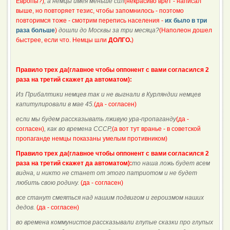
Европы?)
, а немцы имея меньше сил
(некрасиво врет - написал
выше, но повторяет тезис, чтобы запомнилось - поэтомо
повторимся тоже - смотрим перепись населения -
их было в три
раза больше
)
дошли до Москвы за три месяца?
(Наполеон дошел
быстрее, если что. Немцы шли
ДОЛГО.
)
Правило трех да(главное чтобы оппонент с вами согласился 2
раза на третий скажет да автоматом):
Из Прибалтики немцев так и не выгнали в Курляндии немцев
капитулировали в мае 45.
(да - согласен)
если мы будем рассказывать лживую ура-пропаганду
(да -
согласен)
, как во времена СССР,
(а вот тут вранье - в советской
пропаганде немцы показаны умелым противником)
Правило трех да(главное чтобы оппонент с вами согласился 2
раза на третий скажет да автоматом):
то наша ложь будет всем
видна, и никто не станет от этого патриотом и не будет
любить свою родину.
(да - согласен)
все станут смеяться над нашим подвигом и героизмом наших
дедов.
(да - согласен)
во времена коммунистов рассказывали глупые сказки про глупых