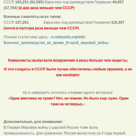
СССР
105,251 (92,595)
Евросоюз под руководством Германии
46,857
(37,794)
(в два раза меньше чем СССР)
Военные самолёты всех типов:
СССР
157,261
Евросоюз под руководством Германии
119,307
(почти в полтора раза меньше чем СССР)
Полная статистика здесь -
ru.wikipedia.org/wiki/
Военное_производство_во_время_Второй_мировой_войны
Коммунисты выпускали вооружения в разы больше чем нацисты.
И это солдаты в СССР были лучше обеспечены любым оружием, а не
как наоборот
.
Ну и завершить хотелось словами одного ветерана:
«
Одна винтовка на троих? Нет, не помню. Но было еще хуже. Один
танк на четверых.
»
Дополнительно, для понимания:
В Первую Мировую войну у царской России тоже была
промышленность. Для сравнения: Россия выпустила за 4 года первой