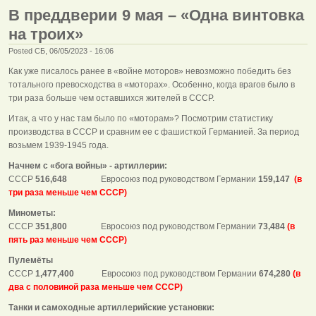
В преддверии 9 мая – «Одна винтовка
на троих»
Posted СБ, 06/05/2023 - 16:06
Как уже писалось ранее в «войне моторов» невозможно победить без
тотального превосходства в «моторах». Особенно, когда врагов было в
три раза больше чем оставшихся жителей в СССР.
Итак, а что у нас там было по «моторам»? Посмотрим статистику
производства в СССР и сравним ее с фашисткой Германией. За период
возьмем 1939-1945 года.
Начнем с «бога войны» - артиллерии:
СССР
516,648
Евросоюз под руководством Германии
159,147
(в
три раза меньше чем СССР)
Минометы:
СССР
351,800
Евросоюз под руководством Германии
73,484
(в
пять раз меньше чем СССР)
Пулемёты
СССР
1,477,400
Евросоюз под руководством Германии
674,280
(в
два с половиной раза меньше чем СССР)
Танки и самоходные артиллерийские установки: