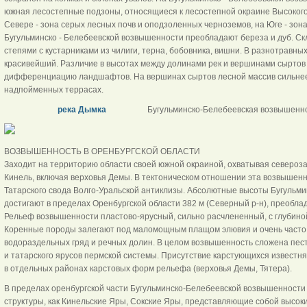
южная лесостепные подзоны, относящиеся к лесостепной окраине Высокого
Севере - зона серых лесных почв и оподзоленных черноземов, на Юге - зон
Бугульминско - Белебеевской возвышенности преобладают береза и дуб. С
степями с кустарниками из чилиги, терна, бобовника, вишни. В разнотравных
красивейший. Различие в высотах между долинами рек и вершинами сыртов
дифференциацию ландшафтов. На вершинах сыртов лесной массив сильнее, 
надпойменных террасах.
река Дымка
Бугульминско-Белебеевская возвышенно
ВОЗВЫШЕННОСТЬ В ОРЕНБУРГСКОЙ ОБЛАСТИ
Заходит на территорию области своей южной окраиной, охватывая северо­з
Кинель, включая верховья Демы. В тектоническом отношении эта возвышенн
Татарского свода Волго-Уральской антиклизы. Абсолютные высоты Бугульм
достигают в пределах Оренбургской области 382 м (Северный р-н), преобла
Рельеф возвышенности пластово-ярусный, сильно расчлененный, с глубиной
Коренные породы залегают под маломощным плащом элювия и очень час­то 
водораздельных гряд и речных долин. В целом возвышенность сложена пес
и татарского ярусов пермской системы. Присутствие карстующихся известня
в отдельных районах карстовых форм рельефа (верховья Демы, Тятера).
В пределах оренбургской части Бугульминско-Белебеевской возвышеннос­т
структуры, как Кинельские Яры, Сокские Яры, представляющие собой высо