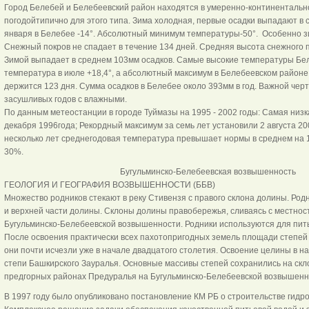
Город Белебей и Белебеевский район находятся в умеренно-континентальн
погодойтипично для этого типа. Зима холодная, первые осадки выпадают в
января в Белебее -14°. Абсолютный минимум температуры-50°. Особенно зи
Снежный покров не спадает в течение 134 дней. Средняя высота снежного п
Зимой выпaдaет в среднем 103мм осадков. Самые высокие температуры Бе
температура в июле +18,4°, а абсолютный максимум в Белебеевском районе 
держится 123 дня. Сумма осадков в Белебее около 393мм в год. Важной чер
засушливых годов с влажными.
По данным метеостанции в городе Туймазы на 1995 - 2002 годы: Самая низк
декабря 1996года; Рекордный максимум за семь лет установили 2 августа 20
несколько лет среднегодовая температура превышает нормы в среднем на 1°,
30%.
Бугульминско-Белебеевская возвышенность
ГЕОЛОГИЯ И ГЕОГРАФИЯ ВОЗВЫШЕННОСТИ (ББВ)
Множество родников стекают в реку Стивензя с правого склона долины. Род
и верхней части долины. Склоны долины правобережья, сливаясь с местнос
Бугульминско-Белебеевской возвышенности. Родники используются для пить
После освоения практически всех пахотопригодных земель площади степей 
они почти исчезли уже в начале двадцатого столетия. Освоение целины в на
степи Башкирского Зауралья. Основные массивы степей сохранились на склон
предгорных районах Предуралья на Бугульминско-Белебеевской возвышенн
В 1997 году было опубликовано постановление КМ РБ о строительстве гидр