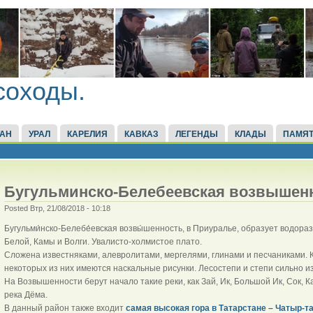
соходы.
ТАН
УРАЛ
КАРЕЛИЯ
КАВКАЗ
ЛЕГЕНДЫ
КЛАДЫ
ПАМЯТ
Бугульминско-Белебеевская возвышен
Posted Втр, 21/08/2018 - 10:18
Бугульми́нско-Белебе́евская возвы́шенность, в Приуралье, образует водора
Белой, Камы и Волги. Увалисто-холмистое плато.
Сложена известняками, алевролитами, мергелями, глинами и песчаниками. 
некоторых из них имеются наскальные рисунки. Лесостепи и степи сильно 
На Возвышенности берут начало такие реки, как Зай, Ик, Большой Ик, Сок, 
река Дёма.
В данный район также входит
самая высокая гора в Татарстане – Чатыр-т