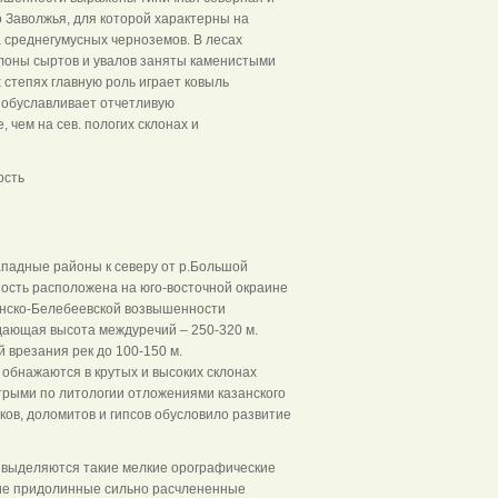
 Заволжья, для которой характерны на
а среднегумусных черноземов. В лесах
клоны сыртов и увалов заняты каменистыми
 степях главную роль играет ковыль
 обуславливает отчетливую
чем на сев. пологих склонах и
сть
ападные районы к северу от р.Большой
ость расположена на юго-восточной окраине
инско-Белебеевской возвышенности
да­ющая высота междуречий – 250-320 м.
 врезания рек до 100-150 м.
обнажаются в крутых и высоких склонах
трыми по литологии отложениями казанского
ков, доломитов и гипсов обусловило развитие
и выделяются такие мелкие орографические
кие придолинные сильно расчлененные