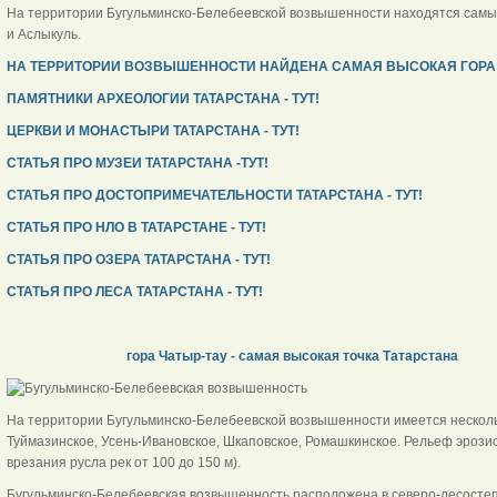
На территории Бугульминско-Белебеевской возвышенности находятся самы
и Аслыкуль.
НА ТЕРРИТОРИИ ВОЗВЫШЕННОСТИ НАЙДЕНА САМАЯ ВЫСОКАЯ ГОРА!
ПАМЯТНИКИ АРХЕОЛОГИИ ТАТАРСТАНА - ТУТ!
ЦЕРКВИ И МОНАСТЫРИ ТАТАРСТАНА - ТУТ!
СТАТЬЯ ПРО МУЗЕИ ТАТАРСТАНА -ТУТ!
СТАТЬЯ ПРО ДОСТОПРИМЕЧАТЕЛЬНОСТИ ТАТАРСТАНА - ТУТ!
СТАТЬЯ ПРО НЛО В ТАТАРСТАНЕ - ТУТ!
СТАТЬЯ ПРО ОЗЕРА ТАТАРСТАНА - ТУТ!
СТАТЬЯ ПРО ЛЕСА ТАТАРСТАНА - ТУТ!
гора Чатыр-тау - самая высокая точка Татарстана
На территории Бугульминско-Белебеевской возвышенности имеется нескол
Туймазинское, Усень-Ивановское, Шкаповское, Ромашкинское. Рельеф эрози
врезания русла рек от 100 до 150 м).
Бугульминско-Белебеевская возвышенность расположена в северо-лесосте