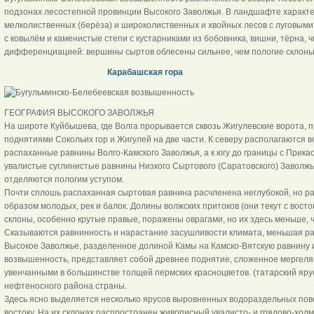
подзонах лесостепной провинции Высокого Заволжья. В ландшафте характе
мелколиственных (берёза) и широколиственных и хвойных лесов с луговыми
с ковылём и каменистые степи с кустарниками из бобовника, вишни, тёрна, 
дифференциацией: вершины сыртов облесены сильнее, чем пологие склоны
Карабашская гора
ГЕОГРАФИЯ ВЫСОКОГО ЗАВОЛЖЬЯ
На широте Куйбышева, где Волга прорывается сквозь Жигулевские ворота, 
поднятиями Сокольих гор и Жигулей на две части. К северу располагаются
распаханные равнины Волго-Камского Заволжья, а к югу до границы с Прик
увалистые суглинистые равнины Низкого Сыртового (Саратовского) Заволжь
отделяются пологим уступом.
Почти сплошь распаханная сыртовая равнина расчленена неглубокой, но р
образом молодых, рек и балок. Долины волжских притоков (они текут с восто
склоны, особенно крутые правые, поражены оврагами, но их здесь меньше,
Сказываются равнинность и нарастание засушливости климата, меньшая р
Высокое Заволжье, разделенное долиной Камы на Камско-Вятскую равнину 
возвышенность, представляет собой древнее поднятие, сложенное мергелям
увенчанными в большинстве толщей пермских красноцветов. (татарский ярус
нефтеносного района страны.
Здесь ясно выделяется несколько ярусов выровненных водораздельных пов
востоку. На их склонах распространен живописный увалисто- и грядово-хо