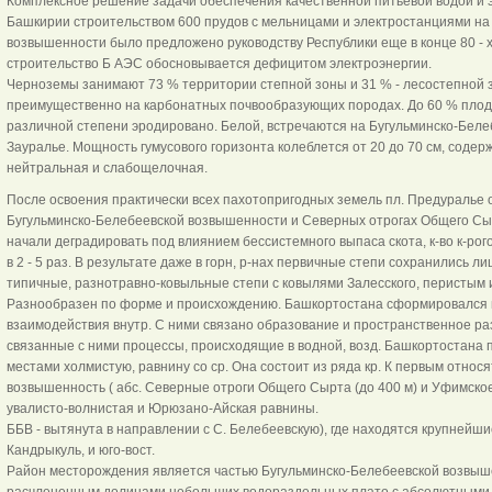
Комплексное решение задачи обеспечения качественной питьевой водой и
Башкирии строительством 600 прудов с мельницами и электростанциями на
возвышенности было предложено руководству Республики еще в конце 80 - х г
строительство Б АЭС обосновывается дефицитом электроэнергии.
Черноземы занимают 73 % территории степной зоны и 31 % - лесостепной
преимущественно на карбонатных почвообразующих породах. До 60 % плодо
различной степени эродировано. Белой, встречаются на Бугульминско-Бел
Зауралье. Мощность гумусового горизонта колеблется от 20 до 70 см, содерж
нейтральная и слабощелочная.
После освоения практически всех пахотопригодных земель пл. Предуралье о
Бугульминско-Белебеевской возвышенности и Северных отрогах Общего Сыр
начали деградировать под влиянием бессистемного выпаса скота, к-во к-ро
в 2 - 5 раз. В результате даже в горн, р-нах первичные степи сохранились 
типичные, разнотравно-ковыльные степи с ковылями Залесского, перистым и
Разнообразен по форме и происхождению. Башкортостана сформировался в 
взаимодействия внутр. С ними связано образование и пространственное ра
связанные с ними процессы, происходящие в водной, возд. Башкортостана 
местами холмистую, равнину со ср. Она состоит из ряда кр. К первым относ
возвышенность ( абс. Северные отроги Общего Сырта (до 400 м) и Уфимское 
увалисто-волнистая и Юрюзано-Айская равнины.
ББВ - вытянута в направлении с С. Белебеевскую), где находятся крупнейш
Кандрыкуль, и юго-вост.
Район месторождения является частью Бугульминско-Белебеевской возвыш
расчлененным долинами небольших водораздельных плато с абсолютными о