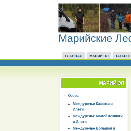
Марийские Ле
ГЛАВНАЯ
МАРИЙ ЭЛ
ТАТАРС
МАРИЙ ЭЛ
Озёра
Междуречье Казанки и
Илети
Междуречье Малой Кокшаги
и Илети
Междуречье Большой и