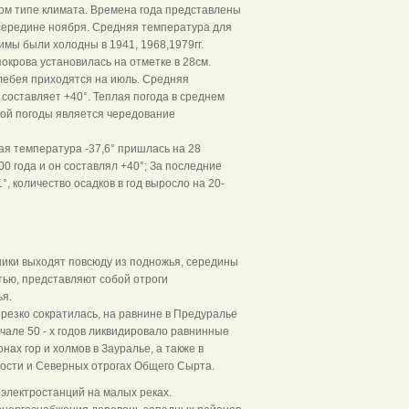
ом типе климата. Времена года представлены
 середине ноября. Средняя температура для
мы были холодны в 1941, 1968,1979гг.
окрова установилась на отметке в 28см.
лебея приходятся на июль. Средняя
составляет +40°. Теплая погода в среднем
той погоды является чередование
ая температура -37,6° пришлась на 28
00 года и он составлял +40°; За последние
 количество осадков в год выросло на 20-
ники выходят повсюду из подножья, середины
тью, представляют собой отроги
я.
резко сократилась, на равнине в Предуралье
чале 50 - х годов ликвидировало равнинные
ах гор и холмов в Зауралье, а также в
ости и Северных отрогах Общего Сырта.
оэлектростанций на малых реках.