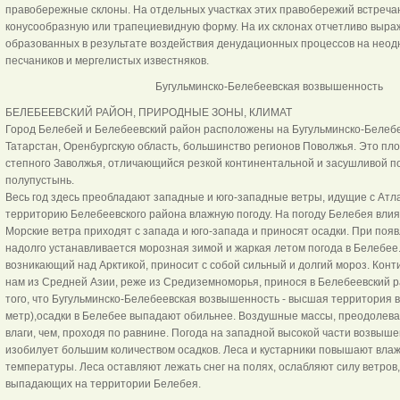
правобережные склоны. На отдельных участках этих правобережий встреч
конусообразную или трапециевидную форму. На их склонах отчетливо выра
образованных в результате воздействия денудационных процессов на нео
песчаников и мергелистых известняков.
Бугульминско-Белебеевская возвышенность
БЕЛЕБЕЕВСКИЙ РАЙОН, ПРИРОДНЫЕ ЗОНЫ, КЛИМАТ
Город Белебей и Белебеевский район расположены на Бугульминско-Белеб
Татарстан, Оренбургскую область, большинство регионов Поволжья. Это пло
степного Заволжья, отличающийся резкой континентальной и засушливой пог
полупустынь.
Весь год здесь преобладают западные и юго-западные ветры, идущие с Атл
территорию Белебеевского района влажную погоду. На погоду Белебея вли
Морские ветра приходят с запада и юго-запада и приносят осадки. При поя
надолго устанавливается морозная зимой и жаркая летом погода в Белебее.
возникающий над Арктикой, приносит с собой сильный и долгий мороз. Конт
нам из Средней Азии, реже из Средиземноморья, принося в Белебеевский ра
того, что Бугульминско-Белебеевская возвышенность - высшая территория 
метр),осадки в Белебее выпадают обильнее. Воздушные массы, преодолев
влаги, чем, проходя по равнине. Погода на западной высокой части возвыше
изобилует большим количеством осадков. Леса и кустарники повышают влаж
температуры. Леса оставляют лежать снег на полях, ослабляют силу ветров
выпадающих на территории Белебея.