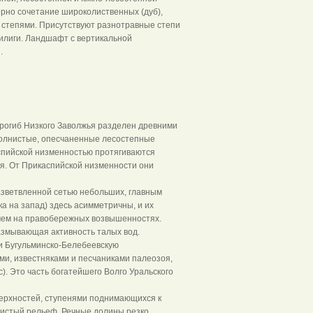
рно сочетание широколиственных (дуб),
 степями. Присутствуют разнотравные степи
чилиги. Ландшафт с вертикальной
.
прогиб Низкого Заволжья разделен древними
 волнистые, опесчаненные лесостепные
аспийской низменностью протягиваются
я. От Прикаспийской низменности они
азветвленной сетью небольших, главным
ка на запад) здесь асимметричны, и их
 чем на правобережных возвышенностях.
азмывающая активность талых вод.
и Бугульминско-Белебеевскую
и, известняками и песчаниками палеозоя,
). Это часть богатейшего Волго Уральского
ерхностей, ступенями поднимающихся к
лмистый рельеф. Речные долины резко