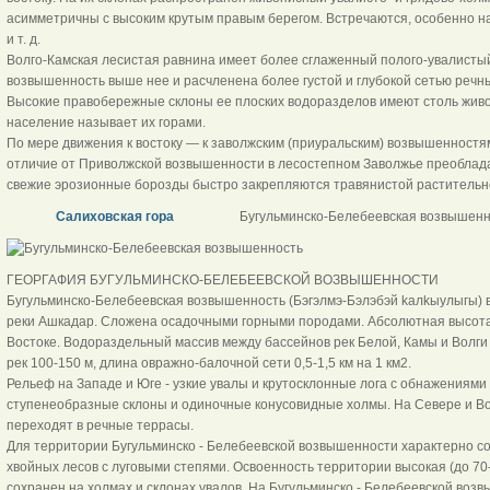
асимметричны с высоким крутым правым берегом. Встречаются, особенно н
и т. д.
Волго-Камская лесистая равнина имеет более сглаженный полого-увалисты
возвышенность выше нее и расчленена более густой и глубокой сетью речны
Высокие правобережные склоны ее плоских водоразделов имеют столь живоп
население называет их горами.
По мере движения к востоку — к заволжским (приуральским) возвышенностям
отличие от Приволжской возвышенности в лесостепном Заволжье преоблада
свежие эрозионные борозды быстро закрепляются травянистой растительно
Салиховская гора
Бугульминско-Белебеевская возвышенн
ГЕОРГАФИЯ БУГУЛЬМИНСКО-БЕЛЕБЕЕВСКОЙ ВОЗВЫШЕННОСТИ
Бугульминско-Белебеевская возвышенность (Бэгэлмэ-Бэлэбэй kалkыулыгы) в
реки Ашкадар. Cложена осадочными горными породами. Абсолютная высота 
Востоке. Водораздельный массив между бассейнов рек Белой, Камы и Волги
рек 100-150 м, длина овражно-балочной сети 0,5-1,5 км на 1 км2.
Рельеф на Западе и Юге - узкие увалы и крутосклонные лога с обнажениям
ступенеобразные склоны и одиночные конусовидные холмы. На Севере и В
переходят в речные террасы.
Для территории Бугульминско - Белебеевской возвышенности характерно со
хвойных лесов с луговыми степями. Освоенность территории высокая (до 7
сохранен на холмах и склонах увалов. На Бугульминско - Белебеевской во