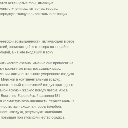
аются останцовые горы, имеющие
жены ступени скульптурных террас,
днородную толщу горизонтально лежащих
ееевской возвышенности, включающей в себе
ский, понижающийся с севера на юг район
одой, а на юге входящий в зону
антического океана. Именно они приносят на
яют различные виды воздушных масс.
влении континентального умеренного воздуха
 Морской и континентальный воздух,
инентальный тропический воздух приходит к
йон ясную и жаркую погоду летом. Из-за
в Восточно-Европейской равнине(481
ая холмистую возвышенности, теряют больше
нности, где находится город Белебей,
ность воздуха, регулируют колебания
, повышая при этом количество осадков,