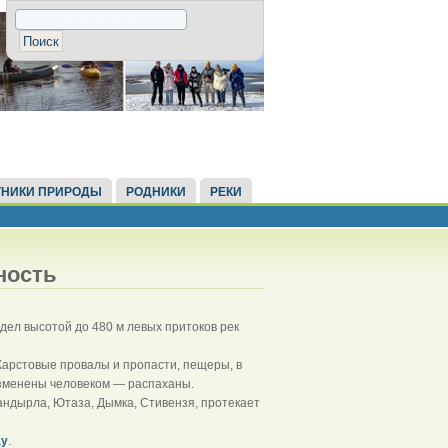
НИКИ ПРИРОДЫ
РОДНИКИ
РЕКИ
ность
здел высотой до 480 м левых притоков рек
Карстовые провалы и пропасти, пещеры, в
изменены человеком — распаханы.
Кандырла, Ютаза, Дымка, Стивензя, протекает
ау
.