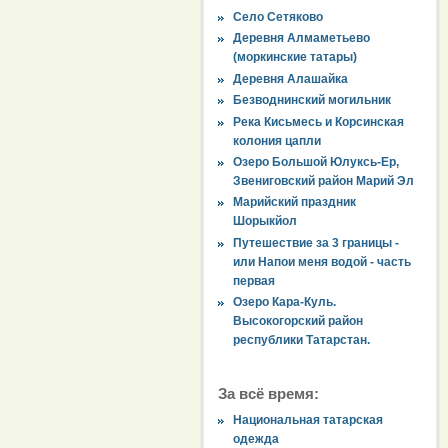
Село Сетяково
Деревня Алмаметьево
(моркинские татары)
Деревня Алашайка
Безводнинский могильник
Река Кисьмесь и Корсинская
колония цапли
Озеро Большой Юлуксь-Ер,
Звениговский район Марий Эл
Марийский праздник
Шорыкйол
Путешествие за 3 границы -
или Напои меня водой - часть
первая
Озеро Кара-Куль.
Высокогорский район
республики Татарстан.
За всё время:
Национальная татарская
одежда