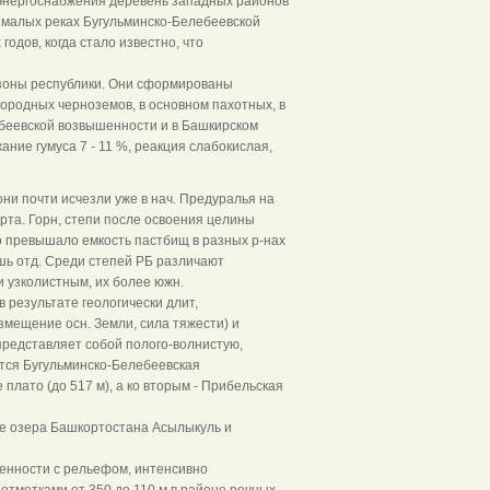
 энергоснабжения деревень западных районов
 малых реках Бугульминско-Белебеевской
одов, когда стало известно, что
 зоны республики. Они сформированы
родных черноземов, в основном пахотных, в
ебеевской возвышенности и в Башкирском
ание гумуса 7 - 11 %, реакция слабокислая,
ни почти исчезли уже в нач. Предуралья на
та. Горн, степи после освоения целины
го превышало емкость пастбищ в разных р-нах
лишь отд. Среди степей РБ различают
 узколистным, их более южн.
результате геологически длит,
змещение осн. Земли, сила тяжести) и
представляет собой полого-волнистую,
ятся Бугульминско-Белебеевская
плато (до 517 м), а ко вторым - Прибельская
ие озера Башкортостана Асылыкуль и
енности с рельефом, интенсивно
тметками от 350 до 110 м в районе речных