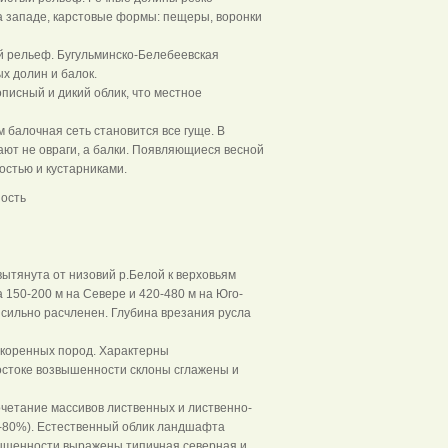
а западе, карстовые формы: пещеры, воронки
й рельеф. Бугульминско-Белебеевская
х долин и балок.
исный и дикий облик, что местное
 балочная сеть становится все гуще. В
ют не овраги, а балки. Появляющиеся весной
стью и кустарниками.
ость
ытянута от низовий р.Белой к верховьям
150-200 м на Севере и 420-480 м на Юго-
 сильно расчленен. Глубина врезания русла
и коренных пород. Характерны
остоке возвышенности склоны сглажены и
четание массивов лиственных и лиственно-
0-80%). Естественный облик ландшафта
звышенности выражены типичная северная и