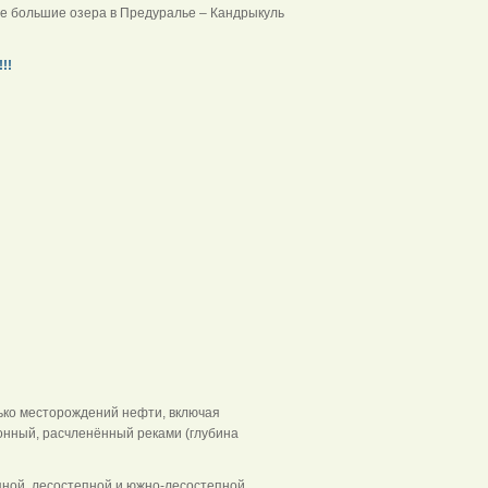
е большие озера в Предуралье – Кандрыкуль
!!
ько месторождений нефти, включая
онный, расчленённый реками (глубина
пной, лесостепной и южно-лесостепной