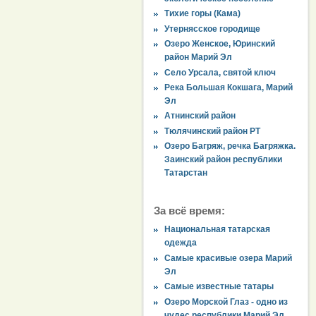
Тихие горы (Кама)
Утернясское городище
Озеро Женское, Юринский
район Марий Эл
Село Урсала, святой ключ
Река Большая Кокшага, Марий
Эл
Атнинский район
Тюлячинский район РТ
Озеро Багряж, речка Багряжка.
Заинский район республики
Татарстан
За всё время:
Национальная татарская
одежда
Самые красивые озера Марий
Эл
Самые известные татары
Озеро Морской Глаз - одно из
чудес республики Марий Эл.