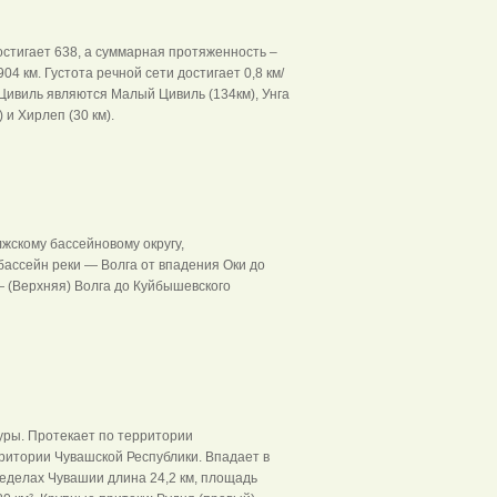
остигает 638, а суммарная протяженность –
4 км. Густота речной сети достигает 0,8 км/
Цивиль являются Малый Цивиль (134км), Унга
 и Хирлеп (30 км).
жскому бассейновому округу,
бассейн реки — Волга от впадения Оки до
 (Верхняя) Волга до Куйбышевского
уры. Протекает по территории
ритории Чувашской Республики. Впадает в
пределах Чувашии длина 24,2 км, площадь