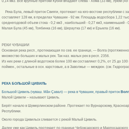
0,14 км3. Все крупные притоки Кубни впадают слева - Хома (33 км), Урюм (49 к
Река Була, левый приток Свияги, протекает на юго-востоке республики с з
составляет 128 км, в пределах Чувашии - 92 км. Площадь водосбора 1,22 тыс
среднегодовой объем стока - 0,2 км3 , наибольший - 0,27 км3, наименьший 
Малая Була (45 км), Тоябинка (16 км), Шераутка (17 км) и Ерыкла (16 км).
РЕКИ ЧУВАШИИ
Основная река респ., протекающая по сев. ее границе, — Волга (протяженнос
множество больших и малых рек. Так наз. малых рек в респ. 2356.
Из них реки с длиной водотоков более 100 км составляют 0,2%, от 25 до 100
поймен., остальные в осн. карстовые, а в Заволжье — междюн. (см. Гидрогра
РЕКА БОЛЬШОЙ ЦИВИЛЬ
Большой Цивиль (чуваш. Мăн Çавал) — река в Чувашии, правый приток
Волг
Малой Цивили – называют Цивиль.
Берёт начало в Шумерлинском районе. Протекает по Вурнарскому, Красноа
Республики.
Около города Цивильск сливается с рекой Малый Цивиль.
Далее уже как Цивиль протекает по границе Чебоксарского и Марпосадского 