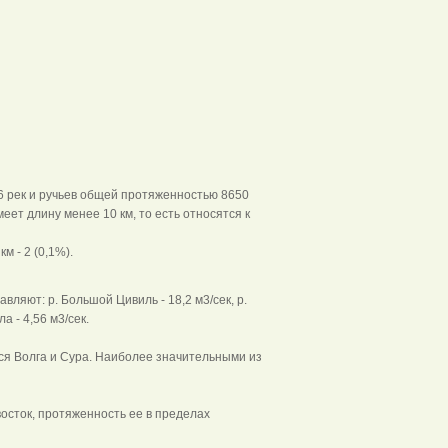
6 рек и ручьев общей протяженностью 8650
еет длину менее 10 км, то есть относятся к
м - 2 (0,1%).
яют: р. Большой Цивиль - 18,2 м3/сек, р.
ла - 4,56 м3/сек.
я Волга и Сура. Наиболее значительными из
осток, протяженность ее в пределах