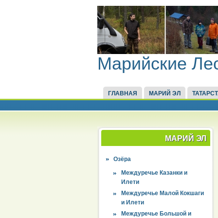
Марийские Ле
ГЛАВНАЯ
МАРИЙ ЭЛ
ТАТАРС
МАРИЙ ЭЛ
Озёра
Междуречье Казанки и
Илети
Междуречье Малой Кокшаги
и Илети
Междуречье Большой и