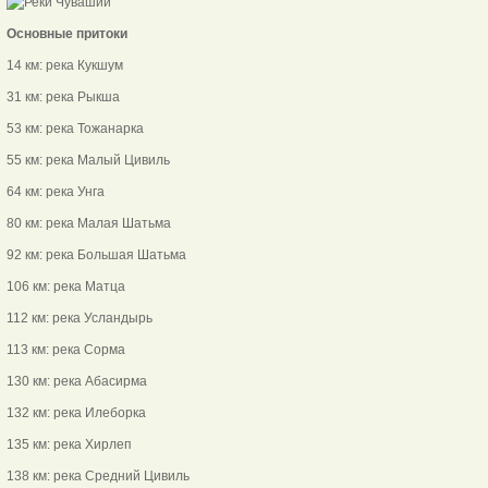
Основные притоки
14 км: река Кукшум
31 км: река Рыкша
53 км: река Тожанарка
55 км: река Малый Цивиль
64 км: река Унга
80 км: река Малая Шатьма
92 км: река Большая Шатьма
106 км: река Матца
112 км: река Усландырь
113 км: река Сорма
130 км: река Абасирма
132 км: река Илеборка
135 км: река Хирлеп
138 км: река Средний Цивиль