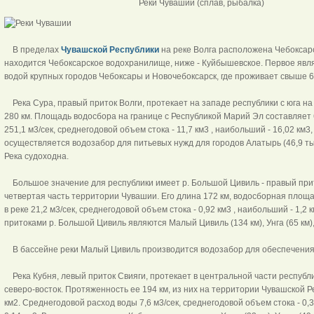
Реки Чувашии (сплав, рыбалка)
В пределах
Чувашской Республики
на реке Волга расположена Чебоксар
находится Чебоксарское водохранилище, ниже - Куйбышевское. Первое явл
водой крупных городов Чебоксары и Новочебоксарск, где проживает свыше 60
Река Сура, правый приток Волги, протекает на западе республики с юга на
280 км. Площадь водосбора на границе с Республикой Марий Эл составляет 
251,1 м3/сек, среднегодовой объем стока - 11,7 км3 , наибольший - 16,02 км3
осуществляется водозабор для питьевых нужд для городов Алатырь (46,9 тыс.
Река судоходна.
Большое значение для республики имеет р. Большой Цивиль - правый прит
четвертая часть территории Чувашии. Его длина 172 км, водосборная площа
в реке 21,2 м3/сек, среднегодовой объем стока - 0,92 км3 , наибольший - 1,2
притоками р. Большой Цивиль являются Малый Цивиль (134 км), Унга (65 км), 
В бассейне реки Малый Цивиль производится водозабор для обеспечения 
Река Кубня, левый приток Свияги, протекает в центральной части республик
северо-восток. Протяженность ее 194 км, из них на территории Чувашской Р
км2. Среднегодовой расход воды 7,6 м3/сек, среднегодовой объем стока - 0,3