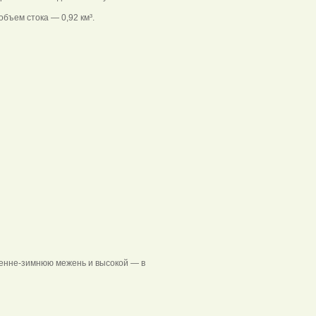
бъем стока — 0,92 км³.
сенне-зимнюю межень и высокой — в