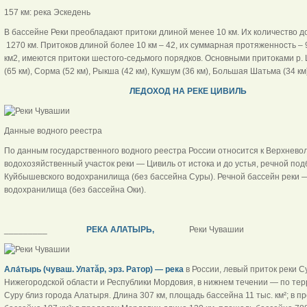
157 км: река Эскедень
В бассейне Реки преобладают притоки длиной менее 10 км. Их количество д
1270 км. Притоков длиной более 10 км – 42, их суммарная протяженность – 90
км2, имеются притоки шестого-седьмого порядков. Основными притоками р. 
(65 км), Сорма (52 км), Рыкша (42 км), Кукшум (36 км), Большая Шатьма (34 км)
ЛЕДОХОД НА РЕКЕ ЦИВИЛЬ
Данные водного реестра
По данным государственного водного реестра России относится к Верхневол
водохозяйственный участок реки — Цивиль от истока и до устья, речной под
Куйбышевского водохранилища (без бассейна Суры). Речной бассейн реки —
водохранилища (без бассейна Оки).
_________
РЕКА АЛАТЫРЬ,
Реки Чувашии
Ала́тырь (чуваш. Улатăр, эрз. Ратор) — река
в России, левый приток реки С
Нижегородской области и Республики Мордовия, в нижнем течении — по тер
Суру близ города Алатыря. Длина 307 км, площадь бассейна 11 тыс. км²; в 