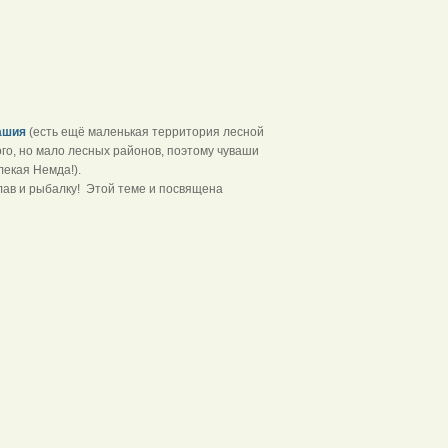
ашия
(есть ещё маленькая территория лесной
ого, но мало лесных районов, поэтому чуваши
лекая Немда!).
плав и рыбалку! Этой теме и посвящена