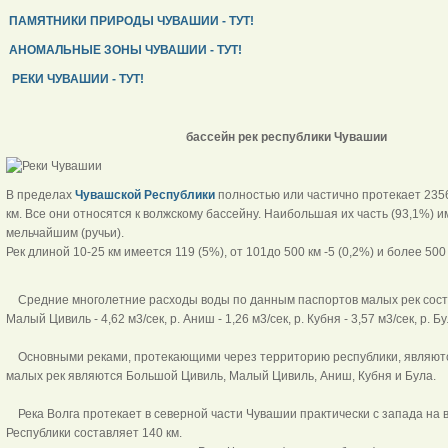
ПАМЯТНИКИ ПРИРОДЫ ЧУВАШИИ - ТУТ!
АНОМАЛЬНЫЕ ЗОНЫ ЧУВАШИИ - ТУТ!
РЕКИ ЧУВАШИИ - ТУТ!
бассейн рек республики Чувашии
В пределах
Чувашской Республики
полностью или частично протекает 235
км. Все они относятся к волжскому бассейну. Наибольшая их часть (93,1%) им
мельчайшим (ручьи).
Рек длиной 10-25 км имеется 119 (5%), от 101до 500 км -5 (0,2%) и более 500 к
Средние многолетние расходы воды по данным паспортов малых рек составл
Малый Цивиль - 4,62 м3/сек, р. Аниш - 1,26 м3/сек, р. Кубня - 3,57 м3/сек, р. Бу
Основными реками, протекающими через территорию республики, являютс
малых рек являются Большой Цивиль, Малый Цивиль, Аниш, Кубня и Була.
Река Волга протекает в северной части Чувашии практически с запада на в
Республики составляет 140 км.