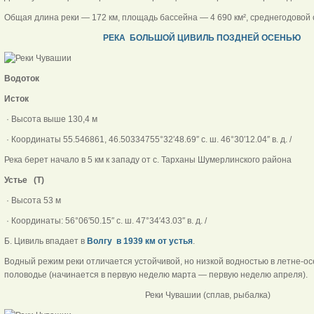
Общая длина реки — 172 км, площадь бассейна — 4 690 км², среднегодовой о
РЕКА БОЛЬШОЙ ЦИВИЛЬ ПОЗДНЕЙ ОСЕНЬЮ
Водоток
Исток
· Высота выше 130,4 м
· Координаты 55.546861, 46.50334755°32′48.69″ с. ш. 46°30′12.04″ в. д. /
Река берет начало в 5 км к западу от с. Тарханы Шумерлинского района
Устье (Т)
· Высота 53 м
· Координаты: 56°06′50.15″ с. ш. 47°34′43.03″ в. д. /
Б. Цивиль впадает в
Волгу в
1939 км
от устья
.
Водный режим реки отличается устойчивой, но низкой водностью в летне-о
половодье (начинается в первую неделю марта — первую неделю апреля).
Реки Чувашии (сплав, рыбалка)