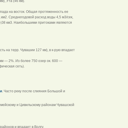
м), Ута (46 км).
апада на восток. Общая протяженность ее
.км2. Среднегодовой расход воды 4,5 м3/сек,
- 0,08 км3. Наибольшими притоками являются
ть на терр. Чувашии 127 км), в к-рую впадает
 км — 2%. Из более 750 озер ок. 600 —
фическая сеть).
и
. Часто реку после слияния Большой и
рмейскому и Цивильскому районам Чувашской
районов и впадает в Волгу.