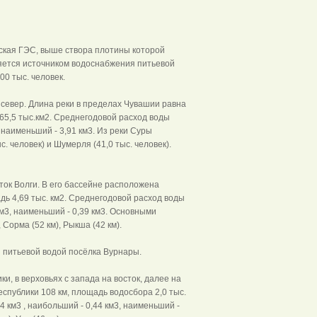
ская ГЭС, выше створа плотины которой
яется источником водоснабжения питьевой
0 тыс. человек.
 север. Длина реки в пределах Чувашии равна
65,5 тыс.км2. Среднегодовой расход воды
, наименьший - 3,91 км3. Из реки Суры
 человек) и Шумерля (41,0 тыс. человек).
ок Волги. В его бассейне расположена
дь 4,69 тыс. км2. Среднегодовой расход воды
 км3, наименьший - 0,39 км3. Основными
Сорма (52 км), Рыкша (42 км).
питьевой водой посёлка Вурнары.
и, в верховьях с запада на восток, далее на
еспублики 108 км, площадь водосбора 2,0 тыс.
4 км3 , наибольший - 0,44 км3, наименьший -