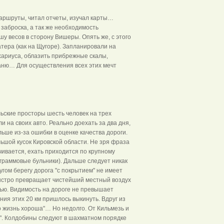
маршруты, читал отчеты, изучал карты…
заброска, а так же необходимость
 весов в сторону Вишеры. Опять же, с этого
тера (как на Щугоре). Запланировали на
 хариуса, облазить прибрежные скалы,
баню… Для осуществления всех этих мечт
льские просторы шесть человек на трех
и на своих авто. Реально доехать за два дня,
ше из-за ошибки в оценке качества дороги.
льшой кусок Кировской области. Не зря фраза
ивается, ехать приходится по крупному
граммовые бульники). Дальше следует никак
угом берегу дорога "с покрытием" не имеет
быстро превращает чистейший местный воздух
ью. Видимость на дороге не превышает
ия этих 20 км пришлось выкинуть. Вдруг из
о жизнь хороша"… Но недолго. От Кильмезь и
и". Колдобины следуют в шахматном порядке