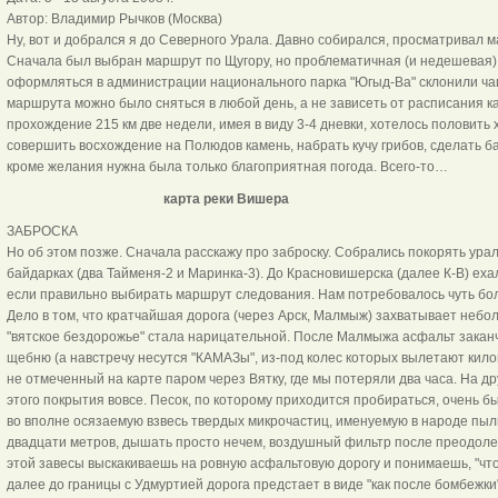
Автор: Владимир Рычков (Москва)
Ну, вот и добрался я до Северного Урала. Давно собирался, просматривал 
Сначала был выбран маршрут по Щугору, но проблематичная (и недешевая) 
оформляться в администрации национального парка "Югыд-Ва" склонили чашу
маршрута можно было сняться в любой день, а не зависеть от расписания ка
прохождение 215 км две недели, имея в виду 3-4 дневки, хотелось половить
совершить восхождение на Полюдов камень, набрать кучу грибов, сделать 
кроме желания нужна была только благоприятная погода. Всего-то…
карта реки Вишера
ЗАБРОСКА
Но об этом позже. Сначала расскажу про заброску. Собрались покорять ура
байдарках (два Тайменя-2 и Маринка-3). До Красновишерска (далее К-В) ехал
если правильно выбирать маршрут следования. Нам потребовалось чуть боль
Дело в том, что кратчайшая дорога (через Арск, Малмыж) захватывает небо
"вятское бездорожье" стала нарицательной. После Малмыжа асфальт заканч
щебню (а навстречу несутся "КАМАЗы", из-под колес которых вылетают кило
не отмеченный на карте паром через Вятку, где мы потеряли два часа. На др
этого покрытия вовсе. Песок, по которому приходится пробираться, очень 
во вполне осязаемую взвесь твердых микрочастиц, именуемую в народе пыл
двадцати метров, дышать просто нечем, воздушный фильтр после преодолен
этой завесы выскакиваешь на ровную асфальтовую дорогу и понимаешь, "чт
далее до границы с Удмуртией дорога предстает в виде "как после бомбежк