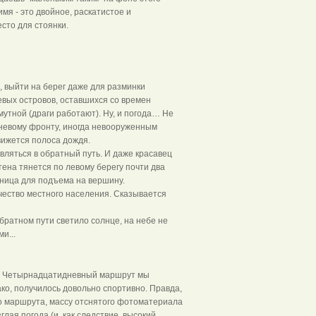
имя - это двойное, раскатистое и
сто для стоянки.
, выйти на берег даже для разминки
вых островов, оставшихся со времен
мутной (драги работают). Ну, и погода… Не
вневому фронту, иногда невооруженным
вижется полоса дождя.
авляться в обратный путь. И даже красавец
тена тянется по левому берегу почти два
тница для подъема на вершину.
чество местного населения. Сказывается
обратном пути светило солнце, на небе не
и...
сь. Четырнадцатидневный маршрут мы
ко, получилось довольно спортивно. Правда,
го маршрута, массу отснятого фотоматериала
лая погода (и, как следствие, высокий