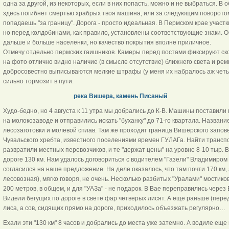
одна за другой, из некоторых, если в них попасть, можно и не выбраться. 
здесь погибнет смертью храбрых твоя машина, или за следующим поворотом
попадаешь "за границу". Дорога - просто идеальная. В Пермском крае участ
но перед колдобинами, как правило, установлены соответствующие знаки. О
дальше и больше населенки, но качество покрытия вполне приличное.
Отмечу отдельно пермских гаишников. Камеры перед постами фиксируют скор
на фото отлично видно наличие (в смысле отсутствие) ближнего света и рем
добросовестно выписываются мелкие штрафы (у меня их набралось аж четыр
сильно тормозит в пути.
река Вишера, камень Писаный
Худо-бедно, но 4 августа к 11 утра мы добрались до К-В. Машины поставили 
на молокозаводе и отправились искать "буханку" до 71-го квартала. Название 
лесозаготовки и молевой сплав. Там же проходит граница Вишерского запов
Чувальского хребта, известного поселениями времен ГУЛАГа. Найти трансп
развратили местных перевозчиков, и те "держат цены" на уровне 8-10 тыр. В 
дороге 130 км. Нам удалось договориться с водителем "Газели" Владимиром 
согласился на наше предложение. На деле оказалось, что там почти 170 км, 
лесовозная), мягко говоря, не очень. Несколько разбитых "Уралами" мостико
200 метров, в общем, и для "УАЗа" - не подарок. В Вае переправились через
Видели бегущих по дороге в свете фар четверых лисят. А еще раньше (пер
лиса, а сов, сидящих прямо на дороге, приходилось объезжать регулярно…
Ехали эти "130 км" 8 часов и добрались до места уже затемно. А водиле еще