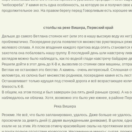
"небоскреба". У камня есть одна особенность, за которую он и получил свое 
продолжительное эхо. На правом берегу перед Говорливым есть хорошее ме
столбы на реке Вишера, Пермский край
Дальше до самого Ветлана стоянок нет (или это в нашу высокую воду их нет)
проблематично. Посередине русла появляется множество рукотворных ряже
молевого сплава. А после впадения каждого притока вода опять становится 
захотела она побаловать нашу группу. В последний день шли навстречу ли
взглядом можно было наблюдать, как по водной глади навстречу байдарке д
Решили дойти в этот день до К-В и, вызволив со стоянки свои машины, отпр
Ветлан не остановил это бегство. А камень - очень интересный. Сплошная с
километра, из склона бьет множество родников, посередине камня есть лес
Останавливает только идущая под стенкой дорога и всё возрастающее коли
близость К-В.
В общем, на этом поход и был завершен (на пять дней раньше срока). А на 
наблюдалось ни облачка. Хотя, возможно это было уже южнее, в районе Перм
Река Вишера
Резюме. Не всё, что было запланировано, удалось. Даже больше не удало
проскочили за девять дней (с двумя вынужденными дневками). В целом, одна
ехали не за этим. Из плюсов отмечу красивейшие скалы на протяжении все
и почти полное отсутствие кровососов. Несомненные минусы: сырая, промозг