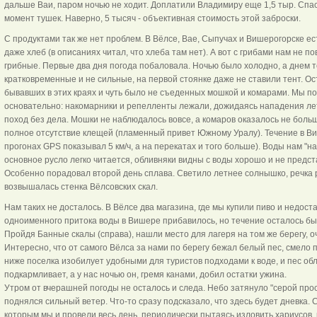
дальше Ваи, паром ночью не ходит. Доплатили Владимиру еще 1,5 тыр. Спа
момент тушек. Наверно, 5 тысяч - объективная стоимость этой заброски.
С продуктами так же нет проблем. В Вёлсе, Вае, Сыпучах и Вишерогорске ест
даже хлеб (в описаниях читал, что хлеба там нет). А вот с грибами нам не п
грибные. Первые два дня погода побаловала. Ночью было холодно, а днем т
кратковременные и не сильные, на первой стоянке даже не ставили тент. Ос
бывавших в этих краях и чуть было не съеденных мошкой и комарами. Мы по
основательно: накомарники и репелленты лежали, дожидаясь нападения лет
поход без дела. Мошки не наблюдалось вовсе, а комаров оказалось не боль
полное отсутствие клещей (пламенный привет Южному Уралу). Течение в В
прогонах GPS показывал 5 км/ч, а на перекатах и того больше). Воды нам "н
основное русло легко читается, обливняки видны с воды хорошо и не предста
Особенно порадовал второй день сплава. Светило летнее солнышко, речка 
возвышалась стенка Вёлсовских скал.
Нам таких не досталось. В Вёлсе два магазина, где мы купили пиво и недос
одноименного притока воды в Вишере прибавилось, но течение осталось бы
Пройдя Банные скалы (справа), нашли место для лагеря на том же берегу, о
Интересно, что от самого Вёлса за нами по берегу бежал белый пес, смело
ниже поселка изобилует удобными для туристов подходами к воде, и пес обл
подкармливает, а у нас ночью он, гремя канами, добил остатки ужина.
Утром от вчерашней погоды не осталось и следа. Небо затянуло "серой про
поднялся сильный ветер. Что-то сразу подсказало, что здесь будет дневка. 
которым мы и провели весь день, периодически пытаясь изловить хариусов,