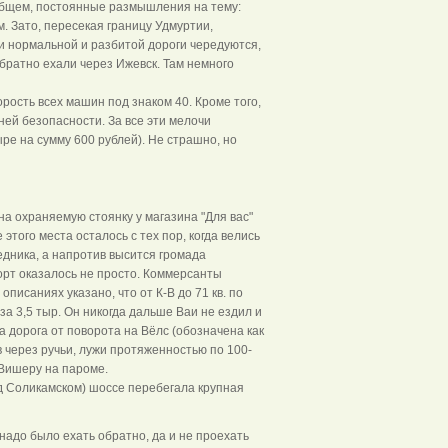
В общем, постоянные размышления на тему:
. Зато, пересекая границу Удмуртии,
ки нормальной и разбитой дороги чередуются,
братно ехали через Ижевск. Там немного
ость всех машин под знаком 40. Кроме того,
ней безопасности. За все эти мелочи
е на сумму 600 рублей). Не страшно, но
на охраняемую стоянку у магазина "Для вас"
этого места осталось с тех пор, когда велись
едника, а напротив высится громада
орт оказалось не просто. Коммерсанты
описаниях указано, что от К-В до 71 кв. по
за 3,5 тыр. Он никогда дальше Ваи не ездил и
а дорога от поворота на Вёлс (обозначена как
в через ручьи, лужи протяженностью по 100-
 Вишеру на пароме.
ед Соликамском) шоссе перебегала крупная
 надо было ехать обратно, да и не проехать