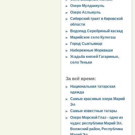
Озеро Мулдаккуль
Озеро Аслыкуль
Сибирский тракт в Кировской
области
Водопад Серебряный каскад
Марийское село Кулегаш
Город Сыктывкар
Набережные Моркваши
Усадьба князей Гагариных,
село Теньки
За всё время:
Национальная татарская
одежда
Самые красивые озера Марий
Эл
Самые известные татары
Озеро Морской Глаз - одно из
чудес республики Марий Эл.
Волжский район, Республика
Марий Эл