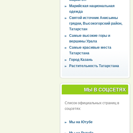
Марийская национальная
одежда
Святой источник Анисьины
грядки, Высокогорский район,
Татарстан
Самые высокие горы и
вершины Урала
Самые красивые места
Татарстана
Город Казань
Растительность Татарстана
МЫ В СОЦСЕТЯХ
Список официальных страниц в
соцсетях:
Мы на Ютубе
Мы на Рутубе