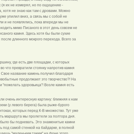
(я их не измерял, но по ощущению -
, хотя не знаю как там с дровами. Можно
же упилил вниз, а связь мы с собой не
ли и не появлялись, пока впереди мы не
ходить мимо Писаного в этот день совсем не
исаного камня. Здесь хотя бы были сухие
 после длинного мокрого перехода. Всего за
шину, где есть две площадки, с которых
 во что превратили стоянку напротив камня
. Свое название камень получил благодаря
ервобытные продолжают это творчество?! На
м "пожелать здоровьица"! Возле камня есть
ли очень интересную картину: ближняя к нам
еки (у левого берега) была рыже-бурого
итоках, которых перед К-В множество. Тут уже
сть маршрута мы пролетели за полтора дня.
о было бы подневать. Это знаменитые камни
ь под самой стенкой на байдарке, в полной
аешь "маленьким таким" на фоне этого