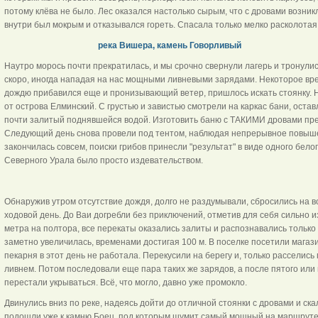
потому клёва не было. Лес оказался настолько сырым, что с дровами возник
внутри был мокрым и отказывался гореть. Спасала только мелко расколотая
река Вишера, камень Говорливый
Наутро морось почти прекратилась, и мы срочно свернули лагерь и тронулис
скоро, иногда нападая на нас мощными ливневыми зарядами. Некоторое врем
дождю прибавился еще и пронизывающий ветер, пришлось искать стоянку. На
от острова Елминский. С грустью и завистью смотрели на каркас бани, остав
почти залитый поднявшейся водой. Изготовить баню с ТАКИМИ дровами пр
Следующий день снова провели под тентом, наблюдая непрерывное повыше
закончилась совсем, поиски грибов принесли "результат" в виде одного бело
Северного Урала было просто издевательством.
Обнаружив утром отсутствие дождя, долго не раздумывали, сбросились на 
ходовой день. До Ваи догребли без приключений, отметив для себя сильно 
метра на полтора, все перекаты оказались залиты и распознавались только
заметно увеличилась, временами достигая 100 м. В поселке посетили магази
пекарня в этот день не работала. Перекусили на берегу и, только расселис
ливнем. Потом последовали еще пара таких же зарядов, а после пятого или
перестали укрываться. Всё, что могло, давно уже промокло.
Двинулись вниз по реке, надеясь дойти до отличной стоянки с дровами и скал
подошли уже к камню Боец, под которым шумит самый мощный на маршруте п