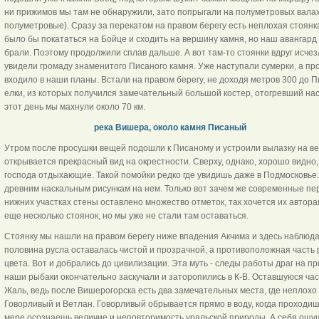
ни прижимов мы там не обнаружили, зато попрыгали на полуметровых валах 
полуметровые). Сразу за перекатом на правом берегу есть неплохая стоянка
было бы покататься на Бойце и сходить на вершину камня, но наш авангард у
брали. Поэтому продолжили сплав дальше. А вот там-то стоянки вдруг исчез
увидели громаду знаменитого Писаного камня. Уже наступали сумерки, а про
входило в наши планы. Встали на правом берегу, не доходя метров 300 до П
елки, из которых получился замечательный большой костер, отогревший нас
этот день мы махнули около 70 км.
река Вишера, около камня Писаный
Утром после просушки вещей подошли к Писаному и устроили вылазку на вер
открывается прекрасный вид на окрестности. Сверху, однако, хорошо видно,
господа отдыхающие. Такой помойки редко где увидишь даже в Подмосковье
древним наскальным рисункам на нем. Только вот зачем же современные п
нижних участках стены оставлено множество отметок, так хочется их автора
еще несколько стоянок, но мы уже не стали там оставаться.
Стоянку мы нашли на правом берегу ниже впадения Акчима и здесь наблюда
половина русла оставалась чистой и прозрачной, а противоположная часть р
цвета. Вот и добрались до цивилизации. Эта муть - следы работы драг на пр
наши рыбаки окончательно заскучали и заторопились в К-В. Оставшуюся ча
Жаль, ведь после Вишерогорска есть два замечательных места, где неплох
Говорливый и Ветлан. Говорливый обрывается прямо в воду, когда проходиш
мере осознаешь величие и неповторимость уральской природы. А себя ощущ