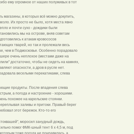
сибо ему огромное от наших полуживых в тот
ь магазины, в которых всё можно докупить,
овезло. Их просто не было, хотя места явно
епло и почти сухо - дождики были
тановились мы на острове, вняв советам
дготовились к атакам кровососов
ающих тварей, но так и пролежали весь
ше, чем в Подмосковье. Особенно порадовало
ишере очень неплохое (местами даже на
алили" достаточно, чтобы не сидеть на камнях,
вляют опасности, а дров в русле нет.
радовала веселыми перекатиками, слева
тающие продукты. После впадения слева
стрым, а погода и настроение - хорошими.
чень похожее на карельские стоянки.
 переплывая заливы и притоки. Правый берег
юбовал этот бережок. Кто-то его
стоквашей", моросил занудный дождь,
Сильно помог ФМК-шный тент 6 х 4,5 м, под
 которым тоже погода не понравилась, а