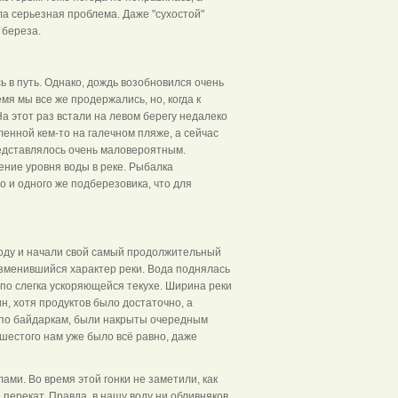
ла серьезная проблема. Даже "сухостой"
 береза.
ь в путь. Однако, дождь возобновился очень
я мы все же продержались, но, когда к
 этот раз встали на левом берегу недалеко
ленной кем-то на галечном пляже, а сейчас
едставлялось очень маловероятным.
ние уровня воды в реке. Рыбалка
го и одного же подберезовика, что для
воду и начали свой самый продолжительный
изменившийся характер реки. Вода поднялась
 по слегка ускоряющейся текухе. Ширина реки
н, хотя продуктов было достаточно, а
ь по байдаркам, были накрыты очередным
 шестого нам уже было всё равно, даже
ами. Во время этой гонки не заметили, как
ерекат. Правда, в нашу воду ни обливняков,