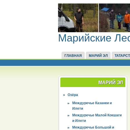
Марийские Ле
ГЛАВНАЯ
МАРИЙ ЭЛ
ТАТАРС
МАРИЙ ЭЛ
Озёра
Междуречье Казанки и
Илети
Междуречье Малой Кокшаги
и Илети
Междуречье Большой и