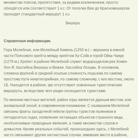
множество плесов, препятствия, за редким исключением, просто
обходятся или соответствуют 1 к.с. От поселка Вая до Красновишерска
проходит стандартный маршрут 1 к.с.
Вишера
Справочная информация.
Гора Молебная, или Молебный Камень (1250 м.) – вершина в южной
части Поясового хребта между хребтом Ху-Сойк и горой Ойка-Чакур
(1279 м.) Хребет в районе Молебной служит водоразделом рек Хомги-
Лох-Я, бассейна Вишеры и Вижая, бассейна Лозьвы. В основном,
сложена крупной и средней осыпью сложность подъема по самому
простому пути некатегорийная, по самому сложному, с юго-востока, около
1Б. Находится в районе, где отсутствуют освоенные туристические
маршруты, вследствие чего редко посещается туристами.
По мнению местных жителей, район горы является дурным местом, или
аномальной зоной, в современном понимании. С названием Молебной
связаны факты загадочной гибели группы туристов-лыжников в
пятидесятых годах, появления летающих объектов странного вида,
необъяснимые природные явления, а также множество слухов и
домыслов. Кроме реальных событий, происшедших здесь, с Молебной
часто связывают другие несчастные случаи, имевшие место в районе,