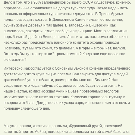
Дело в том, что в 90% заповедников бывшего СССР существуют, конечно,
определенные ограничения на допуск туристов туда. Везде надо иметь
правильно оформленные туристические документы. В Приэльбрусье
нельзя разводить костры. В Денежкином Камне нельзя, естественно,
рубить живые деревья и так далее. В заповедник Вишерский, как
выяснилось, заходить нельзя вообще и в принципе. Можно заплатить и
порыбачить 5 дней на Вишере ниже Лыпьи, а так, как громко объяснила
несколько раз председатель районного комитета охраны природы
Новикова, "тут мы что хочим, то делаем ". А в горы – в горы нет, нельзя.
Вот ведь Вы тут костер жгли? травы помяли? Когда они еще после вас
оклемаются?
Интересно, как согласуется с Основным Законом хочение определенного
достаточно узкого круга лиц из поселка Вая закрыть для доступа людей
красивейший уголок области, размером больше пол-Бельгии? Нас
уведомили, что когда-нибудь в будущем вопрос будет решаться… На
наше счастье, комиссию ждал ужин на базе проверяемых геологов
километрах в шести ниже по течению. Комиссия торопилась к ужину, и
вскорости отбыла. Дождь после их ухода зарядил вовсю и лил всю ночь и
половину следующего дня.
Мы уже прошли, частично проплыли, Журавлиный ручей, последний
заметный приток Мойвы, поговорили с геологами на той самой базе, а он