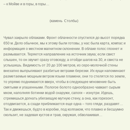
– к Мойве и в горы, в горы…
(камень Столбы)
Чувал закрыло облаками. Фронт облачности спустился до высот порядка
650 м. Дело обычное, мы к этому были готовы, у нас была карта, компас и
информация о местном магнитном склонении. В облаке голос глохнет и
размывается. Теряется направление на источник звука; если свист
слышен, то он звучит сразу отовсюду, а отойди шагов на 30, и свиста не
услышишь. Видимость от 20 до 100 метров, из серо-молочной стены
внезапно выпрыгивают разбитые ветрами березки. Их кущи напоминают
разметаемые мощным ветром языки пламени, они то стелятся по земле,
то упрямо поднимаются вверх, чтобы в следующее мгновение быть
смятыми и угашенными. Пологое болото однообразно чавкает сырым
мхом, наполняя ботинки водой снаружи, сапоги – изнутри. Идешь,
стремишься догнать убегающую мутную стену, а она, как горизонт,
отодвигается, а сзади приближается еще одна – того гляди, раздавят…
Так и движешься, будто в коробке, под колпаком, что плавно и бесшумно
скользит, не задевая кустов и трав, окружая, обволакивая…