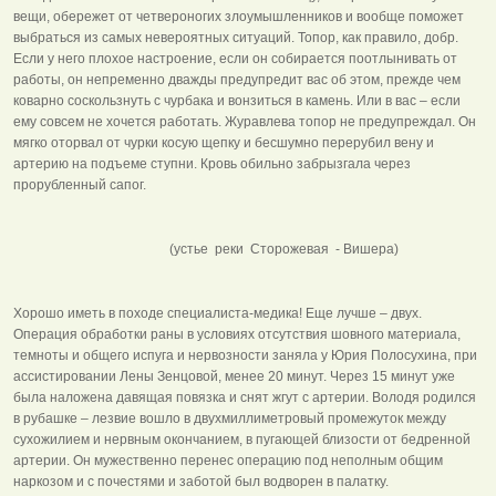
вещи, обережет от четвероногих злоумышленников и вообще поможет
выбраться из самых невероятных ситуаций. Топор, как правило, добр.
Если у него плохое настроение, если он собирается поотлынивать от
работы, он непременно дважды предупредит вас об этом, прежде чем
коварно соскользнуть с чурбака и вонзиться в камень. Или в вас – если
ему совсем не хочется работать. Журавлева топор не предупреждал. Он
мягко оторвал от чурки косую щепку и бесшумно перерубил вену и
артерию на подъеме ступни. Кровь обильно забрызгала через
прорубленный сапог.
(устье реки Сторожевая - Вишера)
Хорошо иметь в походе специалиста-медика! Еще лучше – двух.
Операция обработки раны в условиях отсутствия шовного материала,
темноты и общего испуга и нервозности заняла у Юрия Полосухина, при
ассистировании Лены Зенцовой, менее 20 минут. Через 15 минут уже
была наложена давящая повязка и снят жгут с артерии. Володя родился
в рубашке – лезвие вошло в двухмиллиметровый промежуток между
сухожилием и нервным окончанием, в пугающей близости от бедренной
артерии. Он мужественно перенес операцию под неполным общим
наркозом и с почестями и заботой был водворен в палатку.