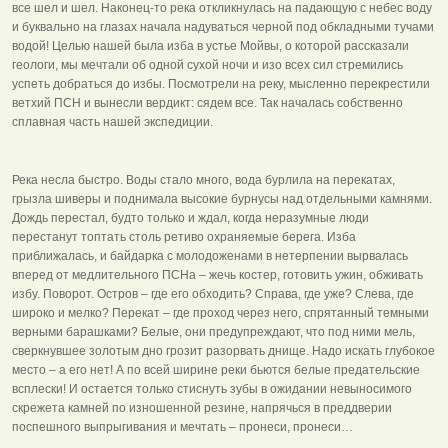
все шел и шел. Наконец-то река откликнулась на падающую с небес воду
и буквально на глазах начала надуваться черной под обкладными тучами
водой! Целью нашей была изба в устье Мойвы, о которой рассказали
геологи, мы мечтали об одной сухой ночи и изо всех сил стремились
успеть добраться до избы. Посмотрели на реку, мысленно перекрестили
ветхий ПСН и вынесли вердикт: сядем все. Так началась собственно
сплавная часть нашей экспедиции.
Река несла быстро. Воды стало много, вода бурлила на перекатах,
грызла шиверы и поднимала высокие бурнусы над отдельными камнями.
Дождь перестал, будто только и ждал, когда неразумные люди
перестанут топтать столь ретиво охраняемые берега. Изба
приближалась, и байдарка с молодоженами в нетерпении вырвалась
вперед от медлительного ПСНа – жечь костер, готовить ужин, обживать
избу. Поворот. Остров – где его обходить? Справа, где уже? Слева, где
широко и мелко? Перекат – где проход через него, спрятанный темными
верными барашками? Белые, они предупреждают, что под ними мель,
сверкнувшее золотым дно грозит разорвать днище. Надо искать глубокое
место – а его нет! А по всей ширине реки бьются белые предательские
всплески! И остается только стиснуть зубы в ожидании невыносимого
скрежета камней по изношенной резине, напрячься в преддверии
поспешного выпрыгивания и мечтать – пронеси, пронеси…