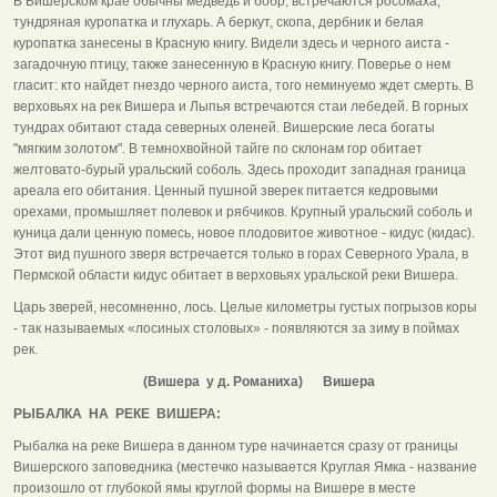
В Вишерском крае обычны медведь и бобр, встречаются росомаха,
тундряная куропатка и глухарь. А беркут, скопа, дербник и белая
куропатка занесены в Красную книгу. Видели здесь и черного аиста -
загадочную птицу, также занесенную в Красную книгу. Поверье о нем
гласит: кто найдет гнездо черного аиста, того неминуемо ждет смерть. В
верховьях на рек Вишера и Лыпья встречаются стаи лебедей. В горных
тундрах обитают стада северных оленей. Вишерские леса богаты
"мягким золотом". В темнохвойной тайге по склонам гор обитает
желтовато-бурый уральский соболь. Здесь проходит западная граница
ареала его обитания. Ценный пушной зверек питается кедровыми
орехами, промышляет полевок и рябчиков. Крупный уральский соболь и
куница дали ценную помесь, новое плодовитое животное - кидус (кидас).
Этот вид пушного зверя встречается только в горах Северного Урала, в
Пермской области кидус обитает в верховьях уральской реки Вишера.
Царь зверей, несомненно, лось. Целые километры густых погрызов коры
- так называемых «лосиных столовых» - появляются за зиму в поймах
рек.
(Вишера у д. Романиха) Вишера
РЫБАЛКА НА РЕКЕ ВИШЕРА:
Рыбалка на реке Вишера в данном туре начинается сразу от границы
Вишерского заповедника (местечко называется Круглая Ямка - название
произошло от глубокой ямы круглой формы на Вишере в месте