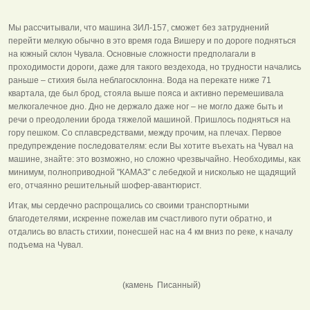
Мы рассчитывали, что машина ЗИЛ-157, сможет без затруднений
перейти мелкую обычно в это время года Вишеру и по дороге подняться
на южный склон Чувала. Основные сложности предполагали в
проходимости дороги, даже для такого вездехода, но трудности начались
раньше – стихия была неблагосклонна. Вода на перекате ниже 71
квартала, где был брод, стояла выше пояса и активно перемешивала
мелкогалечное дно. Дно не держало даже ног – не могло даже быть и
речи о преодолении брода тяжелой машиной. Пришлось подняться на
гору пешком. Со сплавсредствами, между прочим, на плечах. Первое
предупреждение последователям: если Вы хотите въехать на Чувал на
машине, знайте: это возможно, но сложно чрезвычайно. Необходимы, как
минимум, полноприводной "КАМАЗ" с лебедкой и нисколько не щадящий
его, отчаянно решительный шофер-авантюрист.
Итак, мы сердечно распрощались со своими транспортными
благодетелями, искренне пожелав им счастливого пути обратно, и
отдались во власть стихии, понесшей нас на 4 км вниз по реке, к началу
подъема на Чувал.
(камень Писанный)