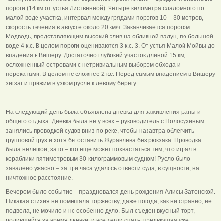
пороги (14 км от устья Лиственной). Четыре километра слаломного по
малой воде участка, интервал между грядами порогов 10 – 30 метров,
скорость течения в августе около 20 км/ч. Заканчивается порогом
Медведь, представляющим высокий слив на обливной валун, по большой
воде 4 к.с. В целом пороги оцениваются 3 к.с. 3. От устья Малой Мойвы до
впадения в Вишеру. Достаточно глубокий участок длиной 15 км,
осложненный островами с нетривиальным выбором обхода и
перекатами. В целом не сложнее 2 к.с. Перед самым впадением в Вишеру
зигзаг и прижим в узком русле к левому берегу.
На следующий день была объявлена дневка для заживления раны и
общего отдыха. Дневка была не у всех – руководитель с Полосухиным
занялись проводкой судов вниз по реке, чтобы назавтра облегчить
групповой груз и хотя бы оставить Журавлева без рюкзака. Проводка
была нелегкой, зато – кто еще может похвастаться тем, что играл в
кораблики пятиметровым 30-килограммовым судном! Русло было
завалено ужасно – за три часа удалось отвести суда, в сущности, на
ничтожное расстояние.
Вечером было событие – праздновался день рождения Алисы Затонской.
Никакая стихия не помешала торжеству, даже погода, как ни странно, не
подвела, не мочило и не особенно дуло. Был съеден вкусный торт,
родившийся за время дневки, и все легли спать, предвкушая уже