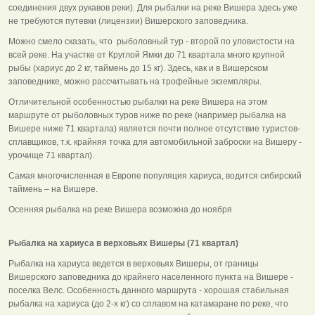
соединения двух рукавов реки). Для рыбалки на реке Вишера здесь уже
не требуются путевки (лицензии) Вишерского заповедника.
Можно смело сказать, что рыболовный тур - второй по уловистости на
всей реке. На участке от Круглой Ямки до 71 квартала много крупной
рыбы (хариус до 2 кг, таймень до 15 кг). Здесь, как и в Вишерском
заповеднике, можно рассчитывать на трофейные экземпляры.
Отличительной особенностью рыбалки на реке Вишера на этом
маршруте от рыболовных туров ниже по реке (например рыбалка на
Вишере ниже 71 квартала) является почти полное отсутствие туристов-
сплавщиков, т.к. крайняя точка для автомобильной заброски на Вишеру -
урочище 71 квартал).
Самая многочисленная в Европе популяция хариуса, водится сибирский
таймень – на Вишере.
Осенняя рыбалка на реке Вишера возможна до ноября
Рыбалка на хариуса в верховьях Вишеры (71 квартал)
Рыбалка на хариуса ведется в верховьях Вишеры, от границы
Вишерского заповедника до крайнего населенного пункта на Вишере -
поселка Велс. Особенность данного маршрута - хорошая стабильная
рыбалка на хариуса (до 2-х кг) со сплавом на катамаране по реке, что