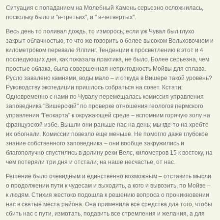
Ситуация с попаданием на Молебный Камень серьезно осложнилась,
поскольку было и "в-третьих", и " в-четвертых".
Весь день то поливал дождь, то изморось; если уж Чувал был глухо
закрыт облачностью, то что же говорить о более высоком Вольховочном и
километровом перевале Ялпинг. Тенденции к просветлению в этот и 4
последующих дня, как показала практика, не было. Более серьезна, чем
простые облака, была совершенная непригодность Мойвы для сплава.
Русло завалено камнями, воды мало – и откуда в Вишере такой уровень?
Руководству экспедиции пришлось собраться на совет. Кстати:
Одновременно с нами по Чувалу перемещалась комиссия управления
заповедника "Вишерский" по проверке отношения геологов пермского
управления "Геокарта" к окружающей среде – вспомним горячую золу на
французской избе. Вышли они раньше нас на день; мы где-то на хребте
их обогнали. Комиссии повезло еще меньше. Не помогло даже глубокое
знание собственного заповедника – они вообще закружились и
благополучно спустились в долину реки Велс, километров 15 к востоку, на
чем потеряли три дня и отстали, на наше несчастье, от нас.
Решение было очевидным и единственно возможным – отставить мысли
о продолжении пути к чудесам и выходить, а кого и вывозить, по Мойве –
к людям. Стихия жестоко подошла к решению вопроса о проникновении
нас в святые места района. Она применила все средства для того, чтобы
сбить нас с пути, измотать, подавить все стремления и желания, а для