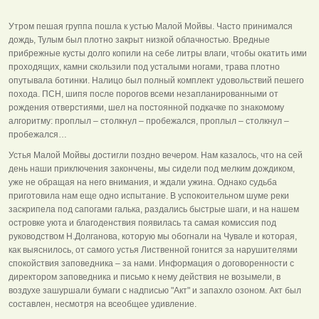
Утром пешая группа пошла к устью Малой Мойвы. Часто принимался
дождь, Тулым был плотно закрыт низкой облачностью. Вредные
прибрежные кусты долго копили на себе литры влаги, чтобы окатить ими
проходящих, камни скользили под усталыми ногами, трава плотно
опутывала ботинки. Налицо был полный комплект удовольствий пешего
похода. ПСН, шипя после порогов всеми незапланированными от
рождения отверстиями, шел на постоянной подкачке по знакомому
алгоритму: проплыл – столкнул – пробежался, проплыл – столкнул –
пробежался…
Устья Малой Мойвы достигли поздно вечером. Нам казалось, что на сей
день наши приключения закончены, мы сидели под мелким дождиком,
уже не обращая на него внимания, и ждали ужина. Однако судьба
приготовила нам еще одно испытание. В успокоительном шуме реки
заскрипела под сапогами галька, раздались быстрые шаги, и на нашем
островке уюта и благоденствия появилась та самая комиссия под
руководством Н.Долганова, которую мы обогнали на Чувале и которая,
как выяснилось, от самого устья Лиственной гонится за нарушителями
спокойствия заповедника – за нами. Информация о договоренности с
директором заповедника и письмо к нему действия не возымели, в
воздухе зашуршали бумаги с надписью "Акт" и запахло озоном. Акт был
составлен, несмотря на всеобщее удивление.