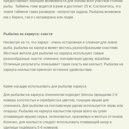
предоставляет хорошие возможности для облова всех участков стоянки
рыбы. Таймень тоже водится в реке и достигает 25 кг. Согласитесь, что
ловля тайменя таких размеров - непростая задача. Рыбалка возможна
как с берега, так и с катамарана или лодки.
Рыбалка на хариуса: снасти
Несмотря на то, что хариус - очень осторожная и сложная для ловли
рыба, рыбалка на хариуса может вестись разнообразными снастями.
Местные жители для рыбалки на хариуса используют самые
разнообразные снасти: спиннинг, поплавочную удочку, кораблик.
Отличные результаты показывает такая снасть как нахлыст. Рыбалка на
хариуса нахлыстом приносит истинное удовольствие.
Какие насадки использовать для рыбалки хариуса
Для рыбалки на хариуса спиннингом подходят блесны (вращалки 2-6
номера золотистых и серебристых цветов), тонущие мушки для
спиннинга. Для рыбалки на поплавочную удочку используется червь или
опарыш. Рыбалка на хариуса нахлыстом лучше всего на сухие
(плавающие мушки) серых, зеленоватых, оранжевых и желтых оттенков.
Конечно, для нахлыста следует использовать плавающий шнур и
удилище подбирать 5-6 номеров.