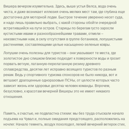
Вишера вечером изумительна. Здесь, выше устья Велса, вода очень
чиста, и даже возникает иллюзия очень мелких мест там, где глубина еще
достаточна для моторной лодки. Быстрое течение уверенно несет суда,
и надо лишь правильно выбрать, с какой стороны обойти очередной
встретившийся на пути остров. Старицы по берегам густо заросли
кустистыми ивами и разнообразнейшими травами, отмели –
неизвестными нам, в силу отсутствия в группе ботаников, лопушистыми
растениями, составляющими целые насыщенно-зеленые ковры.
Лопушки очень полезны для туристов – они указывают те места, где
золотистое дно слишком близко подходит к поверхности воды и грозит
порвать ветхую, латанную-перелатанную резину древнего
сплавсредства, десятки лет исправно возящего туристов по разным
рекам. Ведь у спортивного туризма спонсоров не было никогда, вот и
ветшают драгоценные одноразовые ПСНы, от целости которых часто
зависит жизнь или здоровье десятка человек команды. Впрочем,
безусловно, к красотам вечерней Вишеры это не имеет никакого
отношения.
Память, к счастью, не подвластна стихии: мы без труда отыскали начало
подъема на Чувал и, полные ожидания предстоящего, расположились на
ночлег. Начало темнеть, воздух похолодел, легкий вечерний ветерок стих,