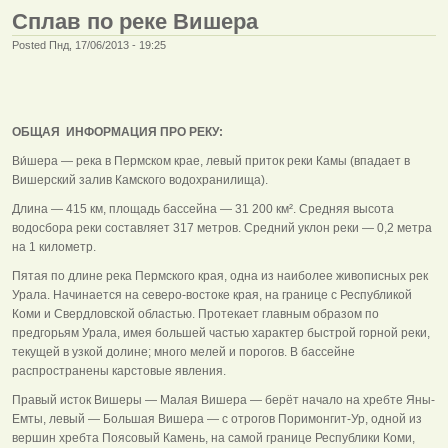
Сплав по реке Вишера
Posted Пнд, 17/06/2013 - 19:25
ОБЩАЯ ИНФОРМАЦИЯ ПРО РЕКУ:
Ви́шера — река в Пермском крае, левый приток реки Камы (впадает в
Вишерский залив Камского водохранилища).
Длина — 415 км, площадь бассейна — 31 200 км². Средняя высота
водосбора реки составляет 317 метров. Средний уклон реки — 0,2 метра
на 1 километр.
Пятая по длине река Пермского края, одна из наиболее живописных рек
Урала. Начинается на северо-востоке края, на границе с Республикой
Коми и Свердловской областью. Протекает главным образом по
предгорьям Урала, имея большей частью характер быстрой горной реки,
текущей в узкой долине; много мелей и порогов. В бассейне
распространены карстовые явления.
Правый исток Вишеры — Малая Вишера — берёт начало на хребте Яны-
Емты, левый — Большая Вишера — с отрогов Поримонгит-Ур, одной из
вершин хребта Поясовый Камень, на самой границе Республики Коми,