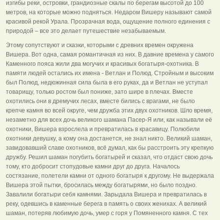
изгибы реки, островки, грандиозные скалы по берегам высотой до 100
метров, на которые можно подняться. Недаром Вишеру называют самой
красивой рекой Урала. Прозрачная вода, ощущение полного единения с
природой – все это делает путешествие незабываемым.
Этому сопутствуют и сказки, которыми с древних времен окружена
Вишера. Вот одна, самая романтичная из них. В давние времена у самого
Каменного пояса жили два могучих и красивых богатыря-охотника. В
памяти людей остались их имена - Ветлан и Полюд. Стройным и высоким
был Полюд, недюжинная сила была в его руках, да и Ветлан не уступал
товарищу, только ростом был пониже, зато шире в плечах. Вместе
охотились они в дремучих лесах, вместе бились с врагами, не было
крепче камня во всей округе, чем дружба этих двух охотников. Шло время,
незаметно для всех дочь великого шамана Пасер-Я или, как называли её
охотники, Вишера взрослела и превратилась в красавицу. Полюбили
охотники девушку, а кому она достанется, не знал никто. Великий шаман,
завидовавший славе охотников, всё думал, как бы расстроить эту крепкую
дружбу. Решил шаман погубить богатырей и сказал, что отдаст свою дочь
тому, кто добросит стопудовые камни друг до друга. Началось
состязание, полетели камни от одного богатыря к другому. Не выдержала
Вишера этой пытки, бросилась между богатырями, но было поздно.
Завалили богатыри себя камнями. Зарыдала Вишера и превратилась в
реку, одевшись в каменные берега в память о своих женихах. А великий
шаман, потеряв любимую дочь, умер с горя у Помяненного камня. С тех