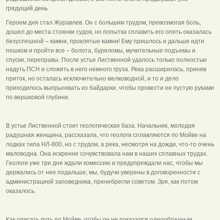
грядущий день.
Героем дня стал Журавлев. Он с большим трудом, превозмогая боль,
дошел до места стоянки судов, но попытка сплавить его опять оказалась
безуспешной – камни, проклятые камни! Ему пришлось и дальше идти
пешком и пройти все – болота, буреломы, мучительные подъемы и
спуски, переправы. После устья Лиственной удалось только полностью
надуть ПСН и сложить в него немного груза. Река расширилась, приняв
приток, но осталась исключительно мелководной, и то и дело
приходилось выпрыгивать из байдарки, чтобы провести ее пустую руками
по вершковой глубине.
В устье Лиственной стоит геологическая база. Начальник, молодая
радушная женщина, рассказала, что геологи сплавляются по Мойве на
лодках типа НЛ-800, но с трудом, а река, несмотря на дожди, что-то очень
маловодна. Она искренне сочувствовала нам в наших сплавных трудах.
Геологи уже три дня ждали комиссию и предупреждали нас, чтобы мы
держались от нее подальше; мы, будучи уверены в договоренности с
администрацией заповедника, пренебрегли советом. Зря, как потом
оказалось.
Как описать путь по Мойве, чтобы он не показался однообразным