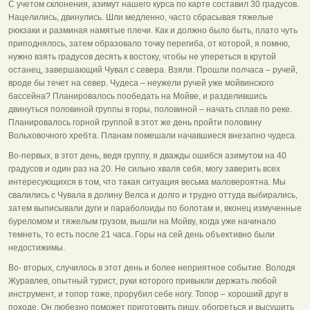
С учетом склонения, азимут нашего курса по карте составил 30 градусов.
Нацелились, двинулись. Шли медленно, часто сбрасывая тяжелые
рюкзаки и разминая намятые плечи. Как и должно было быть, плато чуть
приподнялось, затем образовало точку перегиба, от которой, я помню,
нужно взять градусов десять к востоку, чтобы не упереться в крутой
останец, завершающий Чувал с севера. Взяли. Прошли полчаса – ручей,
вроде бы течет на север. Чудеса – неужели ручей уже мойвинского
бассейна? Планировалось пообедать на Мойве, и разделившись
двинуться половиной группы в горы, половиной – начать сплав по реке.
Планировалось горной группой в этот же день пройти половину
Вольховочного хребта. Планам помешали начавшиеся внезапно чудеса.
Во-первых, в этот день, ведя группу, я дважды ошибся азимутом на 40
градусов и один раз на 20. Не сильно хваля себя, могу заверить всех
интересующихся в том, что такая ситуация весьма маловероятна. Мы
свалились с Чувала в долину Велса и долго и трудно оттуда выбирались,
затем выписывали дуги и параболоиды по болотам и, вконец измученные
буреломом и тяжелым грузом, вышли на Мойву, когда уже начинало
темнеть, то есть после 21 часа. Горы на сей день объективно были
недостижимы.
Во- вторых, случилось в этот день и более неприятное событие. Володя
Журавлев, опытный турист, руки которого привыкли держать любой
инструмент, и топор тоже, прорубил себе ногу. Топор – хороший друг в
походе. Он любезно поможет приготовить пищу, обогреться и высушить