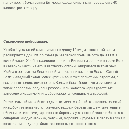
например, гибель группы Дятлова под одноименным перевалом в 40
километрах к северу.
Справочная информация.
Хребет Чувальский камень имеет в длину 18 км., и в северной части
расширяется до 6 км. по границе безлесной зоны; высота до 800 м. в
южной части. Хребет разделяет долины Вишеры и ее притока реки Велс;
в северной части на его, в частности склоны, опираются истоки реки
Мойва и ее притока Лиственной, а также притока реки Велс – Южный
Велс. Западный склон более крут и изобилует лесистыми отрогами, а
восточный полого опускается к Велсу и богат болотами и ручьями, а
также зарослями родиолы розовой, или золотого корня (растение
занесено в Красную Книгу, сбор карается солидным штрафом).
Растительный мир обычен для этих мест: хвойный, в основном, еловый
низкобонитетный лес, с примесью кедра и березы, выше – угнетенные
обычные и, местами, карликовые березы, луга в южной части и болота в
северной. Ягоды: черника, голубика, морошка, брусника, в лесах малина и
красная смородина, в болотах северных склонов клюква.