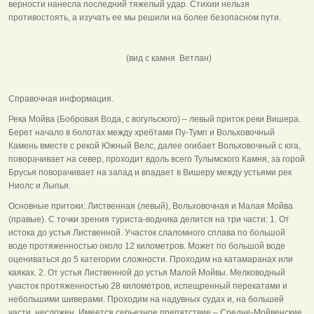
верности нанесла последний тяжелый удар. Стихии нельзя
противостоять, а изучать ее мы решили на более безопасном пути.
(вид с камня Ветлан)
Справочная информация.
Река Мойва (Бобровая Вода, с вогульского) – левый приток реки Вишера.
Берет начало в болотах между хребтами Пу-Тумп и Вольховочный
Камень вместе с рекой Южный Велс, далее огибает Вольховочный с юга,
поворачивает на север, проходит вдоль всего Тулымского Камня, за горой
Брусья поворачивает на запад и впадает в Вишеру между устьями рек
Ниолс и Лыпья.
Основные притоки: Лиственная (левый), Вольховочная и Малая Мойва
(правые). С точки зрения туриста-водника делится на три части: 1. От
истока до устья Лиственной. Участок слаломного сплава по большой
воде протяженностью около 12 километров. Может по большой воде
оцениваться до 5 категории сложности. Проходим на катамаранах или
каяках. 2. От устья Лиственной до устья Малой Мойвы. Мелководный
участок протяженностью 28 километров, испещренный перекатами и
небольшими шиверами. Проходим на надувных судах и, на большей
части, несложен. Имеется серьезное препятствие – Средне-Мойвенские