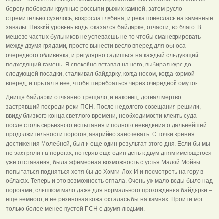
берегу побежали крупные россыпи рыжих камней, затем русло
стремительно сузилось, возросла глубина, и река понеслась на каменные
завалы. Низкий уровень воды оказался байдарке, отчасти, во благо. В
мешеве частых бульников не успеваешь не то чтобы сманеврировать
между двумя грядами, просто вынести весло вперед для обноса
очередного обливняка, и регулярно садишься на каждый следующий
подходящий камень. Я спокойно вставал на него, выбирал курс до
следующей посадки, сталкивал байдарку, когда носом, когда кормой
вперед, и прыгал в нее, чтобы перебраться через очередной омуток.
Днище байдарки отчаянно трещало, и наконец, догнал мертво
застрявший посреди реки ПСН. После недолгого совещания решили,
ввиду близкого конца светлого времени, необходимости клеить суда
после столь серьезного испытания и полного неведения о дальнейшей
продолжительности порогов, аварийно заночевать. С точки зрения
достижения Молебной, был и еще один результат этого дня. Если бы мы
не застряли на порогах, потеряв еще один день к двум дням имеющегося
уже отставания, была эфемерная возможность с устья Малой Мойвы
попытаться подняться хотя бы до Хомги-Лох-И и посмотреть на гору в
облаках. Теперь и это возможность отпала. Очень уж мало воды было над
порогами, слишком мало даже для нормального прохождения байдарки –
еще немного, и ее резиновая кожа осталась бы на камнях. Пройти мог
только более-менее пустой ПСН с двумя людьми.