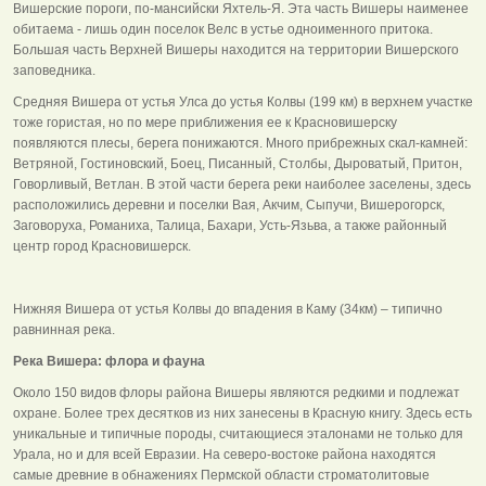
Вишерские пороги, по-мансийски Яхтель-Я. Эта часть Вишеры наименее
обитаема - лишь один поселок Велс в устье одноименного притока.
Большая часть Верхней Вишеры находится на территории Вишерского
заповедника.
Средняя Вишера от устья Улса до устья Колвы (199 км) в верхнем участке
тоже гористая, но по мере приближения ее к Красновишерску
появляются плесы, берега понижаются. Много прибрежных скал-камней:
Ветряной, Гостиновский, Боец, Писанный, Столбы, Дыроватый, Притон,
Говорливый, Ветлан. В этой части берега реки наиболее заселены, здесь
расположились деревни и поселки Вая, Акчим, Сыпучи, Вишерогорск,
Заговоруха, Романиха, Талица, Бахари, Усть-Язьва, а также районный
центр город Красновишерск.
Нижняя Вишера от устья Колвы до впадения в Каму (34км) – типично
равнинная река.
Река Вишера: флора и фауна
Около 150 видов флоры района Вишеры являются редкими и подлежат
охране. Более трех десятков из них занесены в Красную книгу. Здесь есть
уникальные и типичные породы, считающиеся эталонами не только для
Урала, но и для всей Евразии. На северо-востоке района находятся
самые древние в обнажениях Пермской области строматолитовые