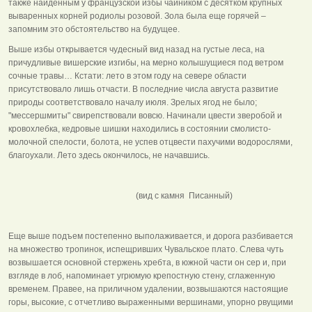
также найденным у французской избы чайником с десятком крупных
вываренных корней родиолы розовой. Зола была еще горячей –
запомним это обстоятельство на будущее.
Выше избы открывается чудесный вид назад на густые леса, на
причудливые вишерские изгибы, на мерно колышущиеся под ветром
сочные травы… Кстати: лето в этом году на севере области
присутствовало лишь отчасти. В последние числа августа развитие
природы соответствовало началу июля. Зрелых ягод не было;
"мессершмиты" свирепствовали вовсю. Начинали цвести зверобой и
кровохлебка, кедровые шишки находились в состоянии смолисто-
молочной спелости, болота, не успев отцвести пахучими водорослями,
благоухали. Лето здесь окончилось, не начавшись.
(вид с камня Писанный)
Еще выше подъем постепенно выполаживается, и дорога разбивается
на множество тропинок, испещривших Чувальское плато. Слева чуть
возвышается основной стержень хребта, в южной части он сер и, при
взгляде в лоб, напоминает угрюмую крепостную стену, сглаженную
временем. Правее, на приличном удалении, возвышаются настоящие
горы, высокие, с отчетливо выраженными вершинами, упорно рвущими