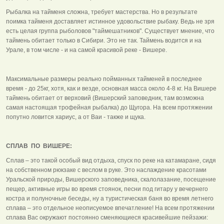
Рыбалка на тайменя сложна, требует мастерства. Но в результате
поимка тайменя доставляет истинное удовольствие рыбаку. Ведь не зря
есть целая группа рыболовов "таймешатников". Существует мнение, что
таймень обитает только в Сибири. Это не так. Таймень водится и на
Урале, в том числе - и на самой красивой реке - Вишере.
Максимальные размеры реально пойманных тайменей в последнее
время - до 25кг, хотя, как и везде, основная масса около 4-8 кг. На Вишере
таймень обитает от верховий (Вишерский заповедник, там возможна
самая настоящая трофейная рыбалка) до Щугора. На всем протяжении
попутно ловится хариус, а от Ваи - также и щука.
СПЛАВ ПО ВИШЕРЕ:
Сплав – это такой особый вид отдыха, спуск по реке на катамаране, сидя
на собственном рюкзаке с веслом в руке. Это наслаждение красотами
Уральской природы, Вишерского заповедника, скалолазание, посещение
пещер, активные игры во время стоянок, песни под гитару у вечернего
костра и полуночные беседы, ну а туристическая баня во время летнего
сплава – это отдельное неописуемое впечатление! На всем протяжении
сплава Вас окружают постоянно сменяющиеся красивейшие пейзажи: