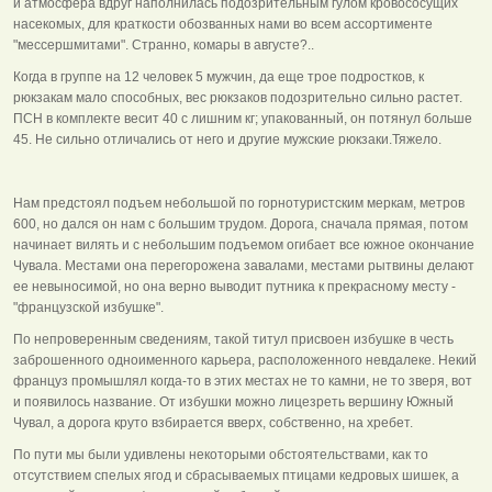
и атмосфера вдруг наполнилась подозрительным гулом кровососущих
насекомых, для краткости обозванных нами во всем ассортименте
"мессершмитами". Странно, комары в августе?..
Когда в группе на 12 человек 5 мужчин, да еще трое подростков, к
рюкзакам мало способных, вес рюкзаков подозрительно сильно растет.
ПСН в комплекте весит 40 с лишним кг; упакованный, он потянул больше
45. Не сильно отличались от него и другие мужские рюкзаки.Тяжело.
Нам предстоял подъем небольшой по горнотуристским меркам, метров
600, но дался он нам с большим трудом. Дорога, сначала прямая, потом
начинает вилять и с небольшим подъемом огибает все южное окончание
Чувала. Местами она перегорожена завалами, местами рытвины делают
ее невыносимой, но она верно выводит путника к прекрасному месту -
"французской избушке".
По непроверенным сведениям, такой титул присвоен избушке в честь
заброшенного одноименного карьера, расположенного невдалеке. Некий
француз промышлял когда-то в этих местах не то камни, не то зверя, вот
и появилось название. От избушки можно лицезреть вершину Южный
Чувал, а дорога круто взбирается вверх, собственно, на хребет.
По пути мы были удивлены некоторыми обстоятельствами, как то
отсутствием спелых ягод и сбрасываемых птицами кедровых шишек, а