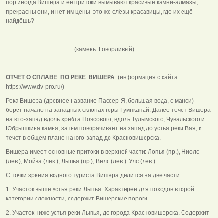
пор иногда Вишера и её притоки вымывают красивые камни-алмазы,
прекрасны они, и нет им цены, это же слёзы красавицы, где их ещё
найдёшь?
(камень Говорливый)
ОТЧЕТ О СПЛАВЕ ПО РЕКЕ ВИШЕРА
(информация с сайта
https://www.dv-pro.ru/)
Река Вишера (древнее название Пассер-Я, большая вода, с манси) -
берет начало на западных склонах горы Гумпкапай. Далее течет Вишера
на юго-запад вдоль хребта Поясового, вдоль Тулымского, Чувальского и
Юбрышкина камня, затем поворачивает на запад до устья реки Вая, и
течет в общем плане на юго-запад до Красновишерска.
Вишера имеет основные притоки в верхней части: Лопья (пр.), Ниолс
(лев.), Мойва (лев.), Лыпья (пр.), Велс (лев.), Улс (лев.).
С точки зрения водного туриста Вишера делится на две части:
1. Участок выше устья реки Лыпья. Характерен для походов второй
категории сложности, содержит Вишерские пороги.
2. Участок ниже устья реки Лыпья, до города Красновишерска. Содержит