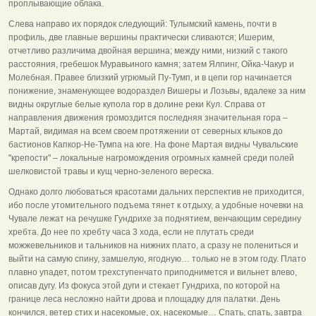
проплывающие облака.
Слева направо их порядок следующий: Тулымский камень, почти в
профиль, две главные вершины практически сливаются; Ишерим,
отчетливо различима двойная вершина; между ними, низкий с такого
расстояния, гребешок Муравьиного камня; затем Ялпинг, Ойка-Чакур и
Молебная. Правее близкий угрюмый Пу-Тумп, и в цепи гор начинается
понижение, знаменующее водораздел Вишеры и Лозьвы, вдалеке за ним
видны округлые белые купола гор в долине реки Кул. Справа от
направления движения громоздится последняя значительная гора –
Мартай, видимая на всем своем протяжении от северных клыков до
бастионов Капкор-Не-Тумпа на юге. На фоне Мартая видны Чувальские
"крепости" – локальные нагромождения огромных камней среди полей
шелковистой травы и кущ черно-зеленого вереска.
Однако долго любоваться красотами дальних перспектив не приходится,
ибо после утомительного подъема тянет к отдыху, а удобные ночевки на
Чувале лежат на речушке Гундрихе за поднятием, венчающим середину
хребта. До нее по хребту часа 3 хода, если не плутать среди
можжевельников и тальников на нижних плато, а сразу не полениться и
выйти на самую спину, замшелую, ягодную… только не в этом году. Плато
плавно упадет, потом трехступенчато приподнимется и вильнет влево,
описав дугу. Из фокуса этой дуги и стекает Гундриха, по которой на
границе леса несложно найти дрова и площадку для палатки. День
кончился, ветер стих и насекомые, ох, насекомые… Спать, спать, завтра