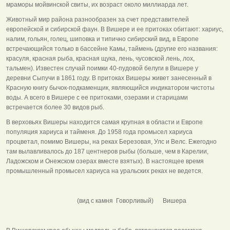
мраморы мойвинской свиты, их возраст около миллиарда лет.
Животный мир района разнообразен за счет представителей
европейской и сибирской фаун. В Вишере и ее притоках обитают: хариус,
налим, гольян, голец, шиповка и типично сибирский вид, в Европе
встречающийся только в бассейне Камы, таймень (другие его названия:
красуля, красная рыба, красная щука, лень, чусовской лень, лох,
тальмен). Известен случай поимки 40-пудовой белуги в Вишере у
деревни Сыпучи в 1861 году. В притоках Вишеры живет занесенный в
Красную книгу бычок-подкаменщик, являющийся индикатором чистоты
воды. А всего в Вишере с ее притоками, озерами и старицами
встречается более 30 видов рыб.
В верховьях Вишеры находится самая крупная в области и Европе
популяция хариуса и тайменя. До 1958 года промысел хариуса
процветал, помимо Вишеры, на реках Березовая, Улс и Велс. Ежегодно
там вылавливалось до 187 центнеров рыбы (больше, чем в Карелии,
Ладожском и Онежском озерах вместе взятых). В настоящее время
промышленный промысел хариуса на уральских реках не ведется.
(вид с камня Говорливый) Вишера