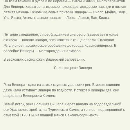
На всём течении в русле и по берегам — скалы и камни, много перекатов.
Для Вишеры характерны высокое половодье, дождевые паводки и низкая
летняя межень. Основные левые притоки Вишеры — Ниолс, Мойва, Велс,
Улс, Язьва, Акчим; главные правые — Лопья, Лыпья, Вая, Колва.
Питание смешанное, с преобладанием снегового. Замерзает в конце
октября — начале ноября, вскрывается в конце апреля. Сплавная.
Регулярное пассажирское сообщение до города Красновишерска. В
бассейне Вишеры — месторождения алмазов.
В верховьях расположен Вишерский заповедник.
Сплав по реке Вишера
Река Вишера - одна из самых крупных уральских рек. В месте слияния
даже Кама уступает Вишере по водности. Истоков у Вишеры два, они
разделены Вишерским Камнем.
Левый исток, река Большая Вишера, берет начало на водораздельной
оси Уральского хребта, на Пурминском Камне, а точнее - под вершиной с
отметкой 1128,1 м, названной манси Саклаимсори-Чахль.