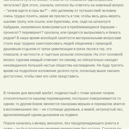
читателю? Для этого, сначала, неплохо бы ответить на извечный вопрос
– "зачем идете в горы вы?" – ибо далекому от путешествий человеку
очень трудно понять, какая же прелесть в том, чтобы весь день мерять
шагами тропу, или осыпи, или буреломы, или, сидя на шпангоуте
байдарки, напряженно всматриваться в приближающиеся барашки –
пронесет? перевернет? проскочу, или придется выпрыгивать и бежать
рядом? В наше время всеобщей занятости материальными вопросами
стало еще труднее заинтересовать людей общением с природой,
душевным отдыхом от грязи цивилизации в грязи лесов и гор, это
показали, в частности, и тщетные розыски спонсоров. На этот основной
вопрос туризма каждый отвечает по-своему, но обязательно находит
неизведанное большей частью общества наслаждение. Не буду тратить
время на подробное изложение долгого пути, поскольку выше сказано
достаточно, чтобы смог его себе представить.
В течение дня могучий хребет, подвластный с точки зрения теории
относительности нашему перемещению, послушно поворачивается то
одним, то другим боком; меняется панорама вершин и перевалов; мчится
в воспоминаниях лес – не столпище деревьев, а живой, нетронутый лес,
вдохновляющий одним дыханием на подвиги.
Пороги начались к вечеру, внезапно, без предупреждающего рокота и
шума – он был поглощен мелкими перекатами без остатка. Сначала по