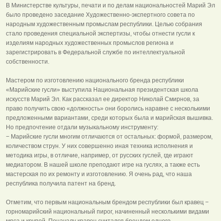
В Министерстве культуры, печати и по делам национальностей Марий Эл
было проведено заседание Художественно-экспертного совета по
народным художественным промыслам республики. Целью собрания
стало проведения специальной экспертизы, чтобы отнести гусли к
изделиям народных художественных промыслов региона и
зарегистрировать в Федеральной службе по интеллектуальной
собственности.
Мастером по изготовлению национального бренда республики
«Марийские гусли» выступила Национальная президентская школа
искусств Марий Эл. Как рассказал ее директор Николай Смирнов, за
право получить свою «должность» они боролись наравне с несколькими
предложенными вариантами, среди которых была и марийская вышивка.
Но предпочтение отдали музыкальному инструменту:
− Марийские гусли многим отличаются от остальных: формой, размером,
количеством струн. У них совершенно иная техника исполнения и
методика игры, в отличие, например, от русских гуслей, где играют
медиатором. В нашей школе преподают игре на гуслях, а также есть
мастерская по их ремонту и изготовлению. Я очень рад, что наша
республика получила патент на бренд.
Отметим, что первым национальным брендом республики был кравец −
горномарийский национальный пирог, начиненный несколькими видами
мяса и крупой. Поначалу кравец считался брендом одного