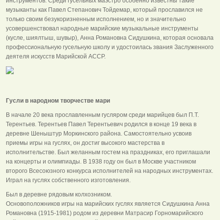
инструментов. Среди гусельных маэстро особенно известны такие
музыканты как Павел Степанович Тойдемар, который прославился не
только своим безукоризненным исполнением, но и значительно
усовершенствовал народные марийские музыкальные инструменты
(кусле, шиялтыш, шувыр), Анна Романовна Сидушкина, которая основала
профессиональную гусельную школу и удостоилась звания Заслуженного
деятеля искусств Марийской АССР.
Гусли в народном творчестве мари
В начале 20 века прославленным гусляром среди марийцев был П.Т.
Терентьев. Терентьев Павел Терентьевич родился в конце 19 века в
деревне Шеныштур Моркинского района. Самостоятельно усвоив
приемы игры на гуслях, он достиг высокого мастерства в
исполнительстве. Был желанным гостем на праздниках, его приглашали
на концерты и олимпиады. В 1938 году он был в Москве участником
второго Всесоюзного конкурса исполнителей на народных инструментах.
Играл на гуслях собственного изготовления.
Был в деревне рядовым колхозником.
Основоположников игры на марийских гуслях является Сидушкина Анна
Романовна (1915-1981) родом из деревни Матрасир Горномарийского