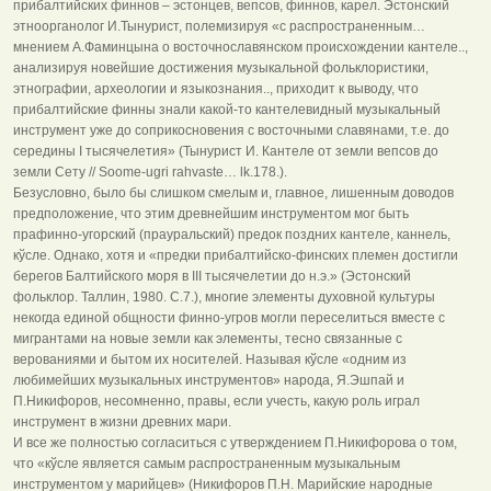
прибалтийских финнов – эстонцев, вепсов, финнов, карел. Эстонский
этноорганолог И.Тынурист, полемизируя «с распространенным…
мнением А.Фаминцына о восточнославянском происхождении кантеле..,
анализируя новейшие достижения музыкальной фольклористики,
этнографии, археологии и языкознания.., приходит к выводу, что
прибалтийские финны знали какой-то кантелевидный музыкальный
инструмент уже до соприкосновения с восточными славянами, т.е. до
середины I тысячелетия» (Тынурист И. Кантеле от земли вепсов до
земли Сету // Soome-ugri rahvaste… lk.178.).
Безусловно, было бы слишком смелым и, главное, лишенным доводов
предположение, что этим древнейшим инструментом мог быть
прафинно-угорский (прауральский) предок поздних кантеле, каннель,
кўсле. Однако, хотя и «предки прибалтийско-финских племен достигли
берегов Балтийского моря в III тысячелетии до н.э.» (Эстонский
фольклор. Таллин, 1980. С.7.), многие элементы духовной культуры
некогда единой общности финно-угров могли переселиться вместе с
мигрантами на новые земли как элементы, тесно связанные с
верованиями и бытом их носителей. Называя кўсле «одним из
любимейших музыкальных инструментов» народа, Я.Эшпай и
П.Никифоров, несомненно, правы, если учесть, какую роль играл
инструмент в жизни древних мари.
И все же полностью согласиться с утверждением П.Никифорова о том,
что «кўсле является самым распространенным музыкальным
инструментом у марийцев» (Никифоров П.Н. Марийские народные