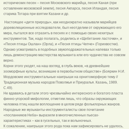
исторических песен – песня Московского марийца, песня Каная (при
оставлении московской земли), песня Акпарса, песня Иландая, песня
старика Тотара при взятии Казани и др.
Настоящее «дитя природы», как неоднократно называли марийцев
дореволюционные исследователи, был неотделим от окружающего его
мира, пытался все отразить в песнях и с помощью своих нехитрых
инструментов. Так, надо полагать, родились и «Щебетание ласточки», и
«Песня птицы Ошлан» (Орла), и «Песня птицы Чепче» (Горихвостки).
Однако усматривать в подобных звукоподражательных напевах только
лишь демонстрацию мастерства музыканта или его чудачества не совсем
верно.
Корни этого уходят, на наш взгляд, в глубь веков, «в древнейшие
зооморфные культы, возникшие в первобытном обществе» (Бояркин Н.И.
Мордовские инструментальные наигрыши на орнитоморфную тему //
Традиционная музыка народов Поволжья и Приуралья. Казань, 1989.
С.49).
Не вдаваясь в детали этого чрезвычайно интересного и богатого пласта
финно-угорской мифологии, отметим лишь, что образы окружающих
человека птиц нашли воплощение в целом ряде фольклорных жанров.
Народные же музыканты-инструменталисты свое почитание
«посланников Неба» выразили в многочисленных пьесах-
характеристиках – как в гусельных, так и волыночных.
К сожалению, наигрыши этого рода пока нам зафиксировать не удалось,