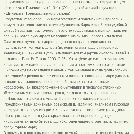
разучивание репертуара и освоение навыков игры на инструменте (см.
фото ниже и Приложение 1, №4). (Образцовый ансамбль гусляров
«Шыжарвлі» Горномарийского района)
Отсутствие установленных норм в технике и приемах игры привели к
тому, что исполнители за время обучения выбирали наиболее удобный
для себя вариант расположения рук: не существовало принципиальной
разницы, какая рука играет мелодическую линию – правая или левая.
Сам же инструмент как дорогая, ценная вещь, передавался по
наследству от матери к дочери (исполнителями чаще становились
женщины) (Е.Таникова. Гусли. Альманах для концертных исполнителей и
педагогов. Вып. IV. Псков, 2003. С.25). Хотя кўсле до сих пор считается
инструментом наиболее исследованным и поэтому хорошо известным
широким кругам населения и ученых, тем не менее в ходе фольклорных
экспедиций в различные регионы компактного проживания мари удалось
выяснить и принципиально новое об этом «давно известном»
хордофоне. Так, предположение о бытовании в прошлом старинных
кўсле с малым количеством струн и, следовательно, сравнительно
небольших по своим размерам, было подтверждено как косвенно
(предпринятыми архивными розысками и, частично, анализом звукоряда
инструмента из публикации XIX в (А.Ф.Риттих.), так и прямо (находками
образцов старинного кўсле среди восточных переселенцев, где
инструмент активно бытовал до 70-х годов нашего столетия, и, частично,
среди горных мари).
В результате расщепления синкретизма кўсле его эстетические функции