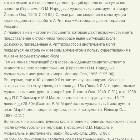
хотя с момента их последних демонстраций прошло не так уж много
времени (Герасимов О.М. Народные музыкальные инструменты мари.
Йошкар-Ола, 1996. С 90-95). Самые ранние сведения о конструкции
кўсле содержатся в работе А.Риттиха «Материалы для этнографии
России».
И главное в ней – строи инструмента, которые дают возможность иметь
представление о старинном прообразе ныне бытующих кўсле:
Возможно, приведенные А.Риттихом строи инструмента могут
показаться не столь уж и веским аргументом в пользу существования в
XIX веке восьмиструнных кўсле.
Тем не менее следующий ряд косвенных данных свидетельствует о
верности нашего предположения. (Герасимов О.М. Народные
музыкальные инструменты мари. Йошкар-Ола, 1996. С 95-96).
Во-первых, еще в 30-х годах XX столетия функционируют кўсле, на
которых «число струн доходит иногда до 15» (Эшпай Я.А. Национальные
музыкаьлные инструменты марийцев. Йошкар-Ола, 1940. С.31), а «в 1938
году П.С.Тойдемар и М.И.Маркелов количество струн гусель с 15-17
довели до 28-30» (Газетов В.М. Марий калык музыкальный инструмент-
влак=Марийские народные музыкальные инструменты. Йошкар-Ола,
1987. С.11.).
Во-вторых, на восьмиструнных кўсле вполне исполнимы марийские, в том
числе сугубо гусельные мелодии. (Герасимов О.М. Народные
музыкальные инструменты мари. Йошкар-Ола, 1996. С 96).
Вплоть до 70-х годов XX столетия среди восточных мари (в частности, в