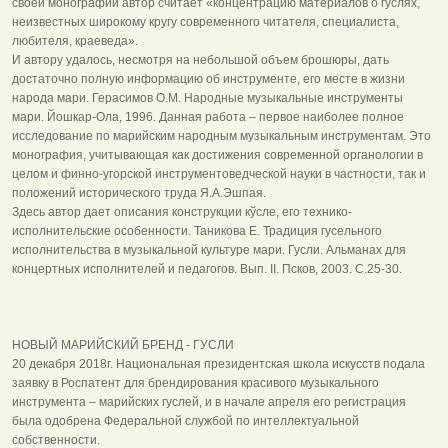
своей монографии автор считает «концентрацию материалов о гуслях,
неизвестных широкому кругу современного читателя, специалиста,
любителя, краеведа».
И автору удалось, несмотря на небольшой объем брошюры, дать
достаточно полную информацию об инструменте, его месте в жизни
народа мари. Герасимов О.М. Народные музыкальные инструменты
мари. Йошкар-Ола, 1996. Данная работа – первое наиболее полное
исследование по марийским народным музыкальным инструментам. Это
монография, учитывающая как достижения современной органологии в
целом и финно-угорской инструментоведческой науки в частности, так и
положений исторического труда Я.А.Эшпая.
Здесь автор дает описания конструкции кўсле, его технико-
исполнительские особенности. Таникова Е. Традиция гусельного
исполнительства в музыкальной культуре мари. Гусли. Альманах для
концертных исполнителей и педагогов. Вып. II. Псков, 2003. С.25-30.
НОВЫЙ МАРИЙСКИЙ БРЕНД - ГУСЛИ
20 декабря 2018г. Национальная президентская школа искусств подала
заявку в Роспатент для брендирования красивого музыкального
инструмента – марийских гуслей, и в начале апреля его регистрация
была одобрена Федеральной службой по интеллектуальной
собственности.