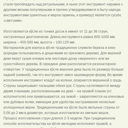
стали преобладать над ритуальными, и ныне этот инструмент наравне с
другими весьма популярными и прочно утвердившимися в быту народа
инструментами (шиялтыш и марла гармонь, к примеру) является сугубо
«светским».
Изготовляются кўсле из тонких досок и имеют от 11 до 36 струн,
настроенных диатонически. Длина инструмента равна 800-1000 мм,
ширина – 450-500 мм, высота – 100-120 мм.
Материалом для корпуса кўсле традиционно служили береза и клен
(изредка пользовались и дощечками из орехового дерева). Для верхней
деки берут сухую еловую или пихтовую доску «мореного» или же
сухостойного дерева. В середине деки располагается резонаторное
отверстие. У традиционных кўсле верхняя дека была по размеру больше
задней (нижней), так что инструмент имел чашевидную форму. Во время
исполнения инструмент кладут на колени, опираются вершиной о грудь.
Струны защипывают пальцами обеих рук. Струны натягиваются между
двумя планками, расположенными на деке – на правой планке (от
исполнителя) они привязываются, на левой – закрепляются на кленовые
или дубовые колки, имеющие для удобства настраивания несколько
уплощенные верхи. Традиционными на кўсле были жильные струны от
0,06 до 2 мм в диаметре, которые изготовляли из овечьих кишок.
Процесс изготовления струн длился 2-3 недели. При традиционном
способе исполнительства на кўсле мелодию исполняют правой, а