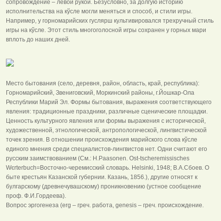
сопровождение – левой рукой. Безусловно, за долгую историю
исполнительства на кўсле могли меняться и способ, и стили игры.
Например, у горномарийских гуслярш культивировался трехручный стиль
игры на кўсле. Этот стиль многоголосной игры сохранен у горных мари
вплоть до наших дней.
Место бытования (село, деревня, район, область, край, республика):
Горномарийский, Звениговский, Моркинский районы, г.Йошкар-Ола
Республики Марий Эл. Формы бытования, выражения соответствующего
явления: традиционные праздники, различные сценические площадки.
Ценность культурного явления или формы выражения с исторической,
художественной, этнологической, антропологической, лингвистической
точек зрения. В отношении происхождения марийского слова кўсле
единого мнения среди специалистов-лингвистов нет. Одни считают его
русским заимствованием (См.: Н.Paasonen. Ost-tscheremissisches
Wєrterbuch=Восточно-черемисский словарь. Helsinki, 1948; В.А.Сбоев. О
быте крестьян Казанской губернии. Казань, 1856.), другие относят к
булгарскому (древнечувашскому) проникновению (устное сообщение
проф. Ф.И.Гордеева).
Вопрос эргогенеза (erg – греч. работа, genesis – греч. происхождение.