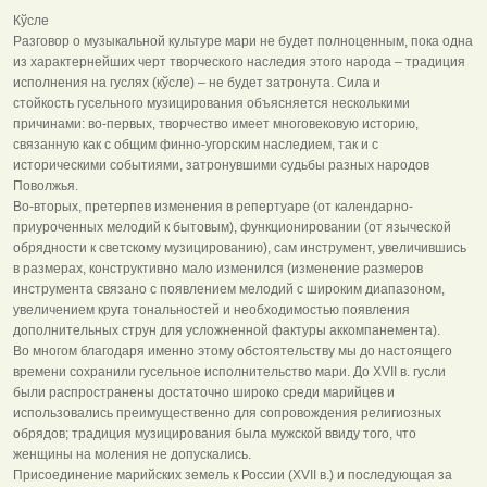
Кўсле
Разговор о музыкальной культуре мари не будет полноценным, пока одна
из характернейших черт творческого наследия этого народа – традиция
исполнения на гуслях (кўсле) – не будет затронута. Сила и
стойкость гусельного музицирования объясняется несколькими
причинами: во-первых, творчество имеет многовековую историю,
связанную как с общим финно-угорским наследием, так и с
историческими событиями, затронувшими судьбы разных народов
Поволжья.
Во-вторых, претерпев изменения в репертуаре (от календарно-
приуроченных мелодий к бытовым), функционировании (от языческой
обрядности к светскому музицированию), сам инструмент, увеличившись
в размерах, конструктивно мало изменился (изменение размеров
инструмента связано с появлением мелодий с широким диапазоном,
увеличением круга тональностей и необходимостью появления
дополнительных струн для усложненной фактуры аккомпанемента).
Во многом благодаря именно этому обстоятельству мы до настоящего
времени сохранили гусельное исполнительство мари. До XVII в. гусли
были распространены достаточно широко среди марийцев и
использовались преимущественно для сопровождения религиозных
обрядов; традиция музицирования была мужской ввиду того, что
женщины на моления не допускались.
Присоединение марийских земель к России (XVII в.) и последующая за