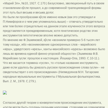
«Марий Эл», №10, 1927. С.170.) Безусловно, эволюционный путь в своем
становлении кўсле прошел, а до современной трапециевидной формы
этот путь был весьма и весьма долог.
Но были ли прообразами кўсле именно ковыж (как это утверждал и
П.Никифоров и о чем уже упоминалось выше) – отвечать утвердительно
или тем более отрицательно на данном этапе изученности этого вопроса
представляется преждевременным, хотя генетическое родство этих
инструментов гипотетически вполне можно допустить.
По мнению же Ф.Эшмяковой, кўсле «возникли примерно 5-6 тысяч лет
тому назад», ибо «возникновение однокоренных слов – марийского
«кірш», удмуртского «крезь», ханты-мансийского «курезь» возможно было
лишь во времена единой финно-угорской общности» (Эшмякова Ф.В.
Марийские гусли: прошлое и настоящее. Йошкар-Ола, 1993. С.10-11.).
Что же касается термина «гусли», то «только название инструмента,
даже если удалось бы доказать русское происхождение слова гусли» - не
свидетельствует о его происхождении» (Нигмедзянов М.Н. Татарские
народные музыкальные инструменты // Музыкальная фольклористика.
Вып. 2. М., 1978. С.279.).
Согласно другой теории о конвергентном происхождении инструмента,
«гусли могли быть созданы разными народами, стоящими на одинаковом