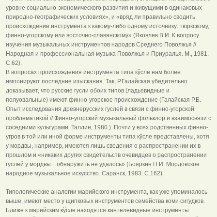
уровне социально-экономического развития и живущими в одинаковых
природно-географических условиях», и «вряд ли правильно сводить
происхождение инструмента к какому-либо одному источнику: тюркскому,
финно-угорскому или восточно-славянскому» (Яковлев В.И. К вопросу
изучения музыкальных инструментов народов Среднего Поволжья //
Народная и профессиональная музыка Поволжья и Приуралья. М., 1981.
С.62).
В вопросах происхождения инструмента типа кўсле нам более
импонируют последние изыскания. Так, Р.Галайская убедительно
доказывает, что русские гусли обоих типов (ладьевидные и
полуовальные) имеют финно-угорское происхождение (Галайская Р.Б.
Опыт исследования древнерусских гуслей в связи с финно-угорской
проблематикой // Финно-угорский музыкальный фольклор и взаимосвязи с
соседними культурами. Таллин, 1980.). Почти у всех родственных финно-
угров в той или иной форме инструменты типа кўсле представлены, хотя
у мордвы, например, имеются лишь сведения о распространении их в
прошлом и «никаких других свидетельств очевидцев о распространении
гуслей у мордвы…обнаружить не удалось» (Бояркин Н.И. Мордовское
народное музыкальное искусство. Саранск, 1983. С.162).
Типологические аналогии марийского инструмента, как уже упоминалось
выше, имеют место у щипковых инструментов семейства коми сигудков.
Ближе к марийским кўсле находятся кантелевидные инструменты