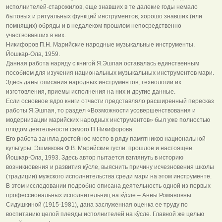
исполнителей-старожилов, еще знавших в те далекие годы немало
бытовых и ритуальных функций инструментов, хорошо знавших (или
помнящих) обряды и в недалеком прошлом непосредственно
участвовавших в них.
Никифоров П.Н. Марийские народные музыкальные инструменты.
Йошкар-Ола, 1959.
Данная работа наряду с книгой Я.Эшпая оставалась единственным
пособием для изучения национальных музыкальных инструментов мари.
Здесь даны описания народных инструментов, технологии их
изготовления, приемы исполнения на них и другие данные.
Если основное ядро книги отчасти представляло расширенный пересказ
работы Я.Эшпая, то раздел «Возможности усовершенствования и
модернизации марийских народных инструментов» был уже полностью
плодом деятельности самого П.Никифорова.
Его работа заняла достойное место в ряду памятников национальной
культуры. Эшмякова Ф.В. Марийские гусли: прошлое и настоящее.
Йошкар-Ола, 1993. Здесь автор пытается взглянуть в историю
возникновения и развития кўсле, выяснить причину исчезновения школы
(традиции) мужского исполнительства среди мари на этом инструменте.
В этом исследовании подробно описана деятельность одной из первых
профессиональных исполнительниц на кўсле – Анны Романовны
Сидушкиной (1915-1981), дана заслуженная оценка ее труду по
воспитанию целой плеяды исполнителей на кўсле. Главной же целью