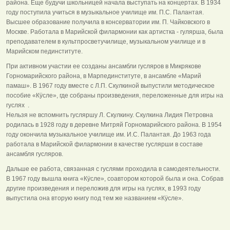
района. Еще будучи школьницей начала выступать на концертах. В 1934
году поступила учиться в музыкальное училище им. П.С. Палантая.
Высшее образование получила в консерватории им. П. Чайковского в
Москве. Работала в Марийской филармонии как артистка - гулярша, была
преподавателем в культпросветучилище, музыкальном училище и в
Марийском пединституте.
При активном участии ее созданы ансамбли гусляров в Микрякове
Горномарийского района, в Марпединституте, в ансамбле «Марий
памаш». В 1967 году вместе с Л.П. Скулкиной выпустили методическое
пособие «Кÿсле», где собраны произведения, переложенные для игры на
гуслях .
Нельзя не вспомнить гусляршу Л. Скулкину. Скулкина Лидия Петровна
родилась в 1928 году в деревне Митряй Горномарийского района. В 1954
году окончила музыкальное училище им. И.С. Палантая. До 1963 года
работала в Марийской филармонии в качестве гуслярши в составе
ансамбля гусляров.
Дальше ее работа, связанная с гуслями проходила в самодеятельности.
В 1967 году вышла книга «Кÿсле», соавтором которой была и она. Собрав
другие произведения и переложив для игры на гуслях, в 1993 году
выпустила она вторую книгу под тем же названием «Кÿсле».