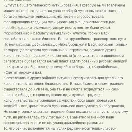
Культура общего певческого музицирования, в которую были вовлечены
многие жители, сказались на уровне общей музыкальности этноса, на
богатой мелодике горномарийских песен и способствовала
формированию традиции музицирования вне церковных стен (где
преобладающим аккомпанирующим инструментом были гусли).
Формированию и расцвету музыкальной культуры горных мари
способствовала также близость Волги, крупнейшего транспортного пути.
По ней марийцы добирались до Нижегородской и Васильсурской трговых
ярмарок, где покупали музыкальные инструменты, слушали других
исполнителей и привозили новые песни (в результате в традиционном
репертуаре образовался целый пласт адаптированных русских мелодий
– «Кырык мары барыня» (горномарийская барыня), «Коробейники»,
«Светит месяц» и др.).
К сожалению, в других районах ситуация складывалась для гусельного
исполнительства менее благоприятно. В том объеме, в каком традиция
существовала до XVII века, она так и не смогла возродиться, - и сами
песни, и обряды, сопровождавшие их, и мужская традиция
исполнительства, не успевшая за короткий срок адаптироваться к
женской, - все, кроме самого музыкального инструмента было утрачено.
Но если у горных мари эта традиция была подхвачена и пусть по другому
пути, но развивалась, то у луговых она в заметно усеченном виде
законсервировалась и не получила дальнейшего развития.
То, что сейчас исполняется на гуслях редкими носителями луговой