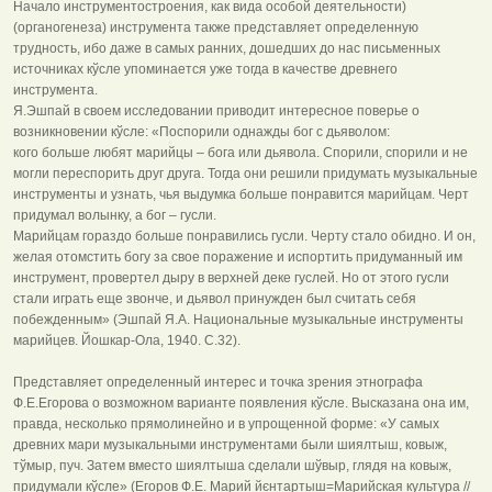
Начало инструментостроения, как вида особой деятельности)
(органогенеза) инструмента также представляет определенную
трудность, ибо даже в самых ранних, дошедших до нас письменных
источниках кўсле упоминается уже тогда в качестве древнего
инструмента.
Я.Эшпай в своем исследовании приводит интересное поверье о
возникновении кўсле: «Поспорили однажды бог с дьяволом:
кого больше любят марийцы – бога или дьявола. Спорили, спорили и не
могли переспорить друг друга. Тогда они решили придумать музыкальные
инструменты и узнать, чья выдумка больше понравится марийцам. Черт
придумал волынку, а бог – гусли.
Марийцам гораздо больше понравились гусли. Черту стало обидно. И он,
желая отомстить богу за свое поражение и испортить придуманный им
инструмент, провертел дыру в верхней деке гуслей. Но от этого гусли
стали играть еще звонче, и дьявол принужден был считать себя
побежденным» (Эшпай Я.А. Национальные музыкальные инструменты
марийцев. Йошкар-Ола, 1940. С.32).
Представляет определенный интерес и точка зрения этнографа
Ф.Е.Егорова о возможном варианте появления кўсле. Высказана она им,
правда, несколько прямолинейно и в упрощенной форме: «У самых
древних мари музыкальными инструментами были шиялтыш, ковыж,
тўмыр, пуч. Затем вместо шиялтыша сделали шўвыр, глядя на ковыж,
придумали кўсле» (Егоров Ф.Е. Марий йєнтартыш=Марийская культура //