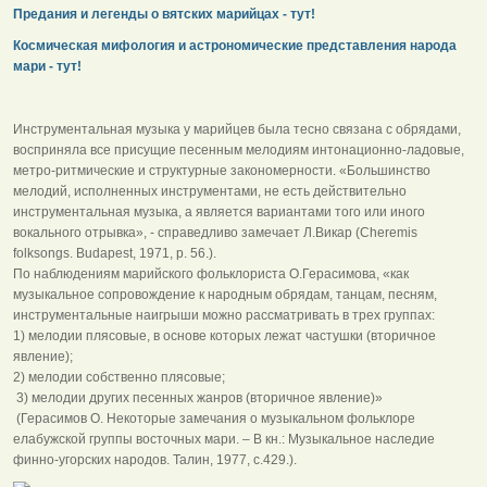
Предания и легенды о вятских марийцах - тут!
Космическая мифология и астрономические представления народа
мари - тут!
Инструментальная музыка у марийцев была тесно связана с обрядами,
восприняла все присущие песенным мелодиям интонационно-ладовые,
метро-ритмические и структурные закономерности. «Большинство
мелодий, исполненных инструментами, не есть действительно
инструментальная музыка, а является вариантами того или иного
вокального отрывка», - справедливо замечает Л.Викар (Cheremis
folksongs. Budapest, 1971, p. 56.).
По наблюдениям марийского фольклориста О.Герасимова, «как
музыкальное сопровождение к народным обрядам, танцам, песням,
инструментальные наигрыши можно рассматривать в трех группах:
1) мелодии плясовые, в основе которых лежат частушки (вторичное
явление);
2) мелодии собственно плясовые;
3) мелодии других песенных жанров (вторичное явление)»
(Герасимов О. Некоторые замечания о музыкальном фольклоре
елабужской группы восточных мари. – В кн.: Музыкальное наследие
финно-угорских народов. Талин, 1977, с.429.).