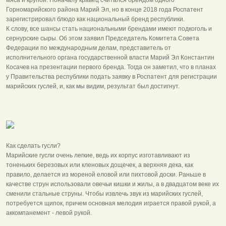
Горномарийского района Марий Эл, но в конце 2018 года Роспатент
зарегистрировал блюдо как национальный бренд республики.
К слову, все шансы стать национальными брендами имеют подкоголь и
сернурские сыры. Об этом заявил Председатель Комитета Совета
Федерации по международным делам, представитель от
исполнительного органа государственной власти Марий Эл Константин
Косачев на презентации первого бренда. Тогда он заметил, что в планах
у Правительства республики подать заявку в Роспатент для регистрации
марийских гуслей, и, как мы видим, результат был достигнут.
Как сделать гусли?
Марийские гусли очень легкие, ведь их корпус изготавливают из
тоненьких березовых или кленовых дощечек, а верхняя дека, как
правило, делается из мореной еловой или пихтовой доски. Раньше в
качестве струн использовали овечьи кишки и жилы, а в двадцатом веке их
сменили стальные струны. Чтобы извлечь звук из марийских гуслей,
потребуется щипок, причем основная мелодия играется правой рукой, а
аккомпанемент - левой рукой.