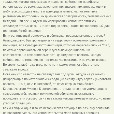
традиции, исторически как раз и является собственно марийским
репертуаром, со всеми характерными признаками архаики: мелодии в
амбитусе дихорда в кварте и трихорда в квинте, малая величина
ритмических построений, их циклическая повторяемость, тематизм самих
мелодий. Эти песни отдельно маркированы исполнителями как
«Мелодии старых лет» - «Тошто годшо сем», - жанр, не характерный для
горномарийской традиции.
Если религиозный репертуар и обрядовая предназначенность гуслей
были довольно быстро утеряны на территории основного проживания
марийцев, то в культуре восточных мари, которые переселились на Урал,
память о первоначальной вере и гусельном музицировании
соответственно сохранялась вплоть до недавнего времени: «Когда
собирались на моления, по несколько человек играли на гуслях в роще.
Во время свадеб тоже играли: по пути к дому жениха обязательно
заезжают в рощу.
Пока жених с невестой не спляшут там под гусли, оттуда не уезжают»
(Информация по материалам экспедиции в секту «Кугу сорта» (Кировская
область, 1980 г.) от А.В.Петровой, ст. науч. сотр-ка Марийского
Краеведческого Музея.). К сожалению, это единственное упоминание о
современном бытовании религиозной обрядности, остальные
исследователи ссылаются на нее как на некогда имевшую место, но ныне
угасшую традицию.
Как мы видим, одна и та же историческая ситуация по-разному повлияла
на развитие гусельного исполнительства мари в разных регионах