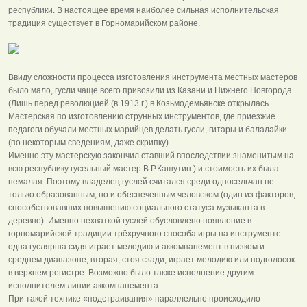
республики. В настоящее время наиболее сильная исполнительская
традиция существует в Горномарийском районе.
Ввиду сложности процесса изготовления инструмента местных мастеров
было мало, гусли чаще всего привозили из Казани и Нижнего Новгорода
(Лишь перед революцией (в 1913 г.) в Козьмодемьянске открылась
Мастерская по изготовлению струнных инструментов, где приезжие
педагоги обучали местных марийцев делать гусли, гитары и балалайки
(по некоторым сведениям, даже скрипку).
Именно эту мастерскую закончил ставший впоследствии знаменитым на
всю республику гусельный мастер В.Р.Кашутин.) и стоимость их была
немалая. Поэтому владелец гуслей считался среди односельчан не
только образованным, но и обеспеченным человеком (один из факторов,
способствовавших повышению социального статуса музыканта в
деревне). Именно нехваткой гуслей обусловлено появление в
горномарийской традиции трёхручного способа игры на инструменте:
одна гуслярша сидя играет мелодию и аккомпанемент в низком и
среднем диапазоне, вторая, стоя сзади, играет мелодию или подголосок
в верхнем регистре. Возможно было также исполнение другим
исполнителем линии аккомпанемента.
При такой технике «подстраивания» параллельно происходило