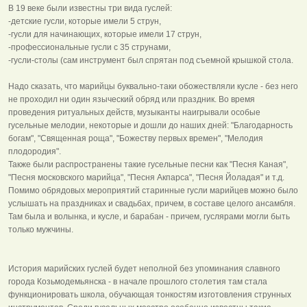
В 19 веке были известны три вида гуслей:
-детские гусли, которые имели 5 струн,
-гусли для начинающих, которые имели 17 струн,
-профессиональные гусли с 35 струнами,
-гусли-столы (сам инструмент был спрятан под съемной крышкой стола.
Надо сказать, что марийцы буквально-таки обожествляли кусле - без него
не проходил ни один языческий обряд или праздник. Во время
проведения ритуальных действ, музыканты наигрывали особые
гусельные мелодии, некоторые и дошли до наших дней: "Благодарность
богам", "Священная роща", "Божеству первых времен", "Мелодия
плодородия".
Также были распространены такие гусельные песни как "Песня Каная",
"Песня московского марийца", "Песня Акпарса", "Песня Йоладая" и т.д.
Помимо обрядовых мероприятий старинные гусли марийцев можно было
услышать на праздниках и свадьбах, причем, в составе целого ансамбля.
Там была и волынка, и кусле, и барабан - причем, гуслярами могли быть
только мужчины.
История марийских гуслей будет неполной без упоминания славного
города Козьмодемьянска - в начале прошлого столетия там стала
функционировать школа, обучающая тонкостям изготовления струнных