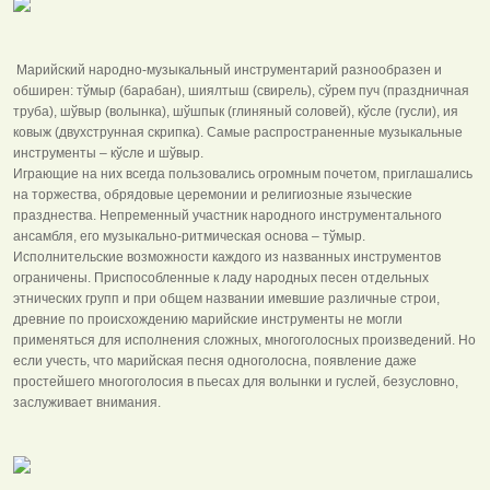
Марийский народно-музыкальный инструментарий разнообразен и
обширен: тўмыр (барабан), шиялтыш (свирель), сўрем пуч (праздничная
труба), шўвыр (волынка), шўшпык (глиняный соловей), кўсле (гусли), ия
ковыж (двухструнная скрипка). Самые распространенные музыкальные
инструменты – кўсле и шўвыр.
Играющие на них всегда пользовались огромным почетом, приглашались
на торжества, обрядовые церемонии и религиозные языческие
празднества. Непременный участник народного инструментального
ансамбля, его музыкально-ритмическая основа – тўмыр.
Исполнительские возможности каждого из названных инструментов
ограничены. Приспособленные к ладу народных песен отдельных
этнических групп и при общем названии имевшие различные строи,
древние по происхождению марийские инструменты не могли
применяться для исполнения сложных, многоголосных произведений. Но
если учесть, что марийская песня одноголосна, появление даже
простейшего многоголосия в пьесах для волынки и гуслей, безусловно,
заслуживает внимания.