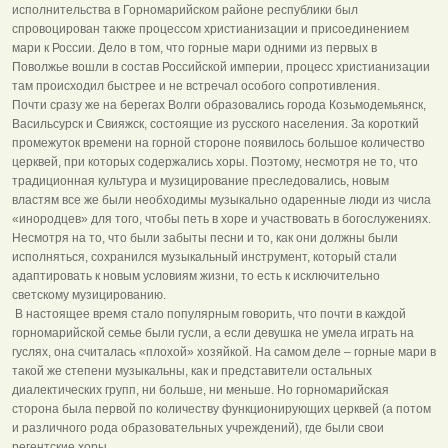
исполнительства в Горномарийском районе республики был
спровоцирован также процессом христианизации и присоединением
мари к России. Дело в том, что горные мари одними из первых в
Поволжье вошли в состав Российской империи, процесс христианизации
там происходил быстрее и не встречал особого сопротивления.
Почти сразу же на берегах Волги образовались города Козьмодемьянск,
Васильсурск и Свияжск, состоящие из русского населения. За короткий
промежуток времени на горной стороне появилось большое количество
церквей, при которых содержались хоры. Поэтому, несмотря не то, что
традиционная культура и музицирование преследовались, новым
властям все же были необходимы музыкально одаренные люди из числа
«инородцев» для того, чтобы петь в хоре и участвовать в богослужениях.
Несмотря на то, что были забыты песни и то, как они должны были
исполняться, сохранился музыкальный инструмент, который стали
адаптировать к новым условиям жизни, то есть к исключительно
светскому музицированию.
В настоящее время стало популярным говорить, что почти в каждой
горномарийской семье были гусли, а если девушка не умела играть на
гуслях, она считалась «плохой» хозяйкой. На самом деле – горные мари в
такой же степени музыкальны, как и представители остальных
диалектических групп, ни больше, ни меньше. Но горномарийская
сторона была первой по количеству функционирующих церквей (а потом
и различного рода образовательных учреждений), где были свои
регентские хоры.