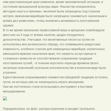
ним христианизация края изменили, кроме экономической ситуации, и
состояние музыкальной культуры мари. Язычество искоренялось
методом «кнута и пряника»: моления были запрещены под страхом
каторги, мужчинам-марийцам было запрещено заниматься «кузнечным и
всяких дел ремеслом», чтобы исключить возможность изготовления
оружия.
В то же время признание православной веры и крещение освобождали
крестьян на 3 года от всяких налогов, щедро поощрялось
доносительство. Учитывая, что молитвенные песни на гуслях не
исполнялись вне религиозного обряда, что появившаяся рекрутская
повинность, особенно строгая для некрещеных марийцев, значительно
уменьшила мужское население края, что запреты на кустарные и
«сложные» ремесла не способствовали сохранению традиции
изготовления гуслей, - в течение короткого периода времени (всего
несколько поколений) гусельное исполнительство в исконном виде было
утрачено.
Единственным сохранившимся элементом обрядовой традиции остались
гусли, на которых уже не запрещалось играть женщинам.
Они же постепенно стали использовать инструмент в бытовом
мизуцировании.
Парадоксально, но факт: распространение и расцвет гусельного