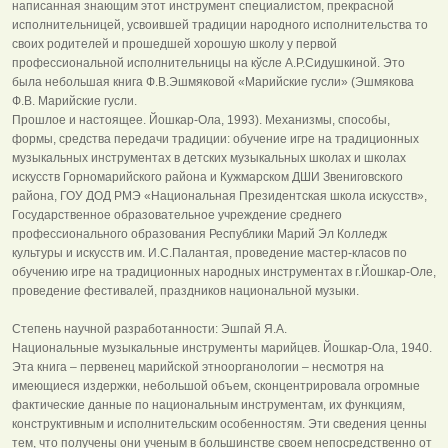
написанная знающим этот инструмент специалистом, прекрасной
исполнительницей, усвоившей традиции народного исполнительства то
своих родителей и прошедшей хорошую школу у первой
профессиональной исполнительницы на кўсле А.Р.Сидушкиной. Это
была небольшая книга Ф.В.Эшмяковой «Марийские гусли» (Эшмякова
Ф.В. Марийские гусли.
Прошлое и настоящее. Йошкар-Ола, 1993). Механизмы, способы,
формы, средства передачи традиции: обучение игре на традиционных
музыкальных инструментах в детских музыкальных школах и школах
искусств Горномарийского района и Кужмарском ДШИ Звениговского
района, ГОУ ДОД РМЭ «Национальная Президентская школа искусств»,
Государственное образовательное учреждение среднего
профессионального образования Республики Марий Эл Колледж
культуры и искусств им. И.С.Палантая, проведение мастер-класов по
обучению игре на традиционных народных инструментах в г.Йошкар-Оле,
проведение фестивалей, праздников национальной музыки.
Степень научной разработанности: Эшпай Я.А.
Национальные музыкальные инструменты марийцев. Йошкар-Ола, 1940.
Эта книга – первенец марийской этноорганологии – несмотря на
имеющиеся издержки, небольшой объем, сконцентрировала огромные
фактические данные по национальным инструментам, их функциям,
конструктивным и исполнительским особенностям. Эти сведения ценны
тем, что получены они ученым в большинстве своем непосредственно от