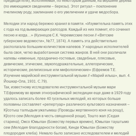
предводителя), исполняемая, по некоторым данным, на вершине дерева
(по имеющимся сведениям – березы). Этот ритуал – поклонение
пчелиному роду, заклинание о его увеличении и удаче медосбора.
Мелодии эти народ бережно хранил в памяти. «Изумительна память этих
с года на год вымирающих рапсодов. Каждый из них помнит, кто сочинил
песню и когда…» (Кузнецов С.К. Черемисские песни // «Вятские
губернские ведомости», №77, 1874). А память эта действительно
располагала большим количеством напевов. У народных исполнителей
была своя, четко выработанная система жанров. В ней они различали
напевы «именные, празднично-гостевые, свадебные, плясовые,
девические, этические, звукоподражательные, аллегорические,
исторические, религиозные или мифологические» (Ефремов Т.Е.
Изучение марийской инструментальной музыки // «Марий илыш», вып. 4.
Йошкар-Ола, 1931. С.79).
Так, известному исследователю инструментальной музыки мари
Т.Ефремову во время этнографической экспедиции еще даже в 1929 году
удалось записать более 40 гусельных мелодий, из которых больше
половины составляет «репертуар» различного культового назначения –
Кўсотыш талгыдым ужатымаш (Проводы жертвенного коня на рощу),
Кўсото сем (Мелодия в честь священной рощи), Тошто жап (Седая
старина), Ожсо Юмылан (Божеству первых времен), Юмылан тауштымо
сем (Мелодия благодарности богам), Кинде Юмылан (Божеству
плодородия хлеба). Немало было записано исследователем и мелодий