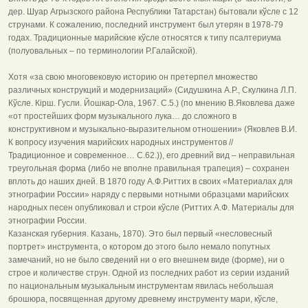
дер. Шуар Агрызского района Республики Татарстан) бытовали кўсле с 12
струнами. К сожалению, последний инструмент был утерян в 1978-79
годах. Традиционные марийские кўсле относятся к типу псалтериума
(полуовальных – по терминологии Р.Галайской).
Хотя «за свою многовековую историю он претерпел множество
различных конструкций и модернизаций» (Сидушкина А.Р., Скулкина Л.П.
Кўсле. Кірш. Гусли. Йошкар-Ола, 1967. С.5.) (по мнению В.Яковлева даже
«от простейших форм музыкального лука… до сложного в
конструктивном и музыкально-выразительном отношении» (Яковлев В.И.
К вопросу изучения марийских народных инструментов //
Традиционное и современное… С.62.)), его древний вид – неправильная
треугольная форма (либо не вполне правильная трапеция) – сохранен
вплоть до наших дней. В 1870 году А.Ф.Риттих в своих «Материалах для
этнографии России» наряду с первыми нотными образцами марийских
народных песен опубликовал и строи кўсле (Риттих А.Ф. Материалы для
этнографии России.
Казанская губерния. Казань, 1870). Это был первый «несловесный
портрет» инструмента, о котором до этого было немало попутных
замечаний, но не было сведений ни о его внешнем виде (форме), ни о
строе и количестве струн. Одной из последних работ из серии изданий
по национальным музыкальным инструментам явилась небольшая
брошюра, посвященная другому древнему инструменту мари, кўсле,