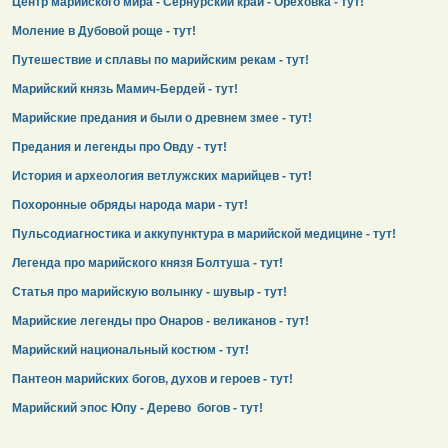
Центр марийского мира - Сернурский край - Ореховка - тут!
Моление в Дубовой роще - тут!
Путешествие и сплавы по марийским рекам - тут!
Марийский князь Мамич-Бердей - тут!
Марийские предания и были о древнем змее - тут!
Предания и легенды про Овду - тут!
История и археология ветлужских марийцев - тут!
Похоронные обряды народа мари - тут!
Пульсодиагностика и аккупунктура в марийской медицине - тут!
Легенда про марийского князя Болтуша - тут!
Статья про марийскую волынку - шувыр - тут!
Марийские легенды про Онаров - великанов - тут!
Марийский национальный костюм - тут!
Пантеон марийских богов, духов и героев - тут!
Марийский эпос Юпу - Дерево богов - тут!