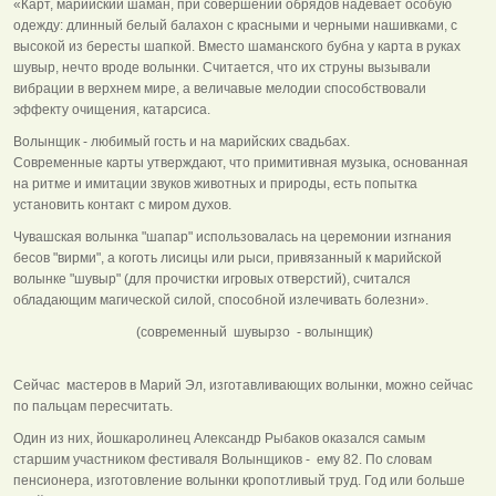
«Карт, марийский шаман, при совершении обрядов надевает особую
одежду: длинный белый балахон с красными и черными нашивками, с
высокой из бересты шапкой. Вместо шаманского бубна у карта в руках
шувыр, нечто вроде волынки. Считается, что их струны вызывали
вибрации в верхнем мире, а величавые мелодии способствовали
эффекту очищения, катарсиса.
Волынщик - любимый гость и на марийских свадьбах.
Современные карты утверждают, что примитивная музыка, основанная
на ритме и имитации звуков животных и природы, есть попытка
установить контакт с миром духов.
Чувашская волынка "шапар" использовалась на церемонии изгнания
бесов "вирми", а коготь лисицы или рыси, привязанный к марийской
волынке "шувыр" (для прочистки игровых отверстий), считался
обладающим магической силой, способной излечивать болезни».
(современный шувырзо - волынщик)
Сейчас мастеров в Марий Эл, изготавливающих волынки, можно сейчас
по пальцам пересчитать.
Один из них, йошкаролинец Александр Рыбаков оказался самым
старшим участником фестиваля Волынщиков - ему 82. По словам
пенсионера, изготовление волынки кропотливый труд. Год или больше