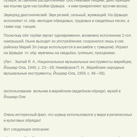
пузыря, вставлены расщеплённые тростниковые пищики, действующие
как язычки (для настройки Шувыра - к ним прикрепляют кусочки воска).
Звукоряд диатонический. Звук резкий, сильный, жужжащий. На Шувыре
исполняют гл. обр. мелодии обрядовых, трудовых и свадебных песен, а
также нар. танцев.
Поскольку обе трубки звучат одновременно, возможно исполнение 2-гол.
наигрышей. Ныне выходит из употребления; сохранился лишь в сев.
районах Mapий Эл (чаще используется в ансамбле с тумыром). Играют
на Шувыре гл. обр. мужчины на свадьбах, гуляньях, праздниках.
(Лит.: Эшпай Я. А., Национальные музыкальные инструменты марийцев,
Йошкар-Ола, 1940, с. 23—28; Никифоров П. Н., Марийские народные
музыкальные инструменты, Йошкар-Ола, 1959, с. 48—58).
(использование волынки в марийском свадебном обряде) музей в
Йошкар-Оле
Очень интересный факт, что шувыр использовался у мари в религиозных
и культовых обрядах!
Вот следующее описание: