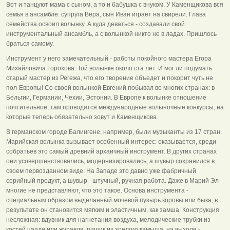
Вот и танцуют мама с сыном, а то и бабушка с внуком. У Каменщикова вся
семья в ансамбле: супруга Вера, сын Иван играет на свирели. Глава
семейства освоил волынку. А куда деваться - создавали свой
инструментальный ансамбль, а с волынкой никто не в ладах. Пришлось
браться самому.
Инструмент у него замечательный - работы покойного мастера Егора
Михайловича Горохова. Той волынке около ста лет. И мог ли подумать
старый мастер из Регежа, что его творение объедет и покорит чуть не
пол-Европы! Со своей волынкой Евгений побывал во многих странах: в
Бельгии, Германии, Чехии, Эстонии. В Европе к волынке отношение
почтительное, там проводятся международные волыночные конкурсы, на
которые теперь обязательно зовут и Каменщикова.
В германском городе Балингене, например, были музыканты из 17 стран.
Марийская волынка вызывает особенный интерес: оказывается, среди
собратьев это самый древний архаичный инструмент. В других странах
они усовершенствовались, модернизировались, а шувыр сохранился в
своем первозданном виде. На Западе это давно уже фабричный
серийный продукт, а шувыр - штучный, ручная работа. Даже в Марий Эл
многие не представляют, что это такое. Основа инструмента -
специальным образом выделанный мочевой пузырь коровы или быка, в
результате он становится мягким и эластичным, как замша. Конструкция
несложная: вдувник для нагнетания воздуха, мелодические трубки из
костей цапли или журавля, пищик из зрелого камыша, на выходе -