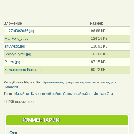
Вложение
Размер
ed77ef392d56.jpg
96.88 КБ
MariFolk_5.jpg
124.16 КБ
shuvyrzo.jpg
136.92 КБ
Shyvyr_tymir.jpg
101.08 КБ
Регеж.jpg
87.15 КБ
Каменщиков-Регеж.jpg
60.72 КБ
Республика Марий Эл:
Краеведенье, традиции народа мари, легенды и
предания
Тэги:
Марий эл
,
Куженерский район
,
Сернурский район
,
Йошкар-Ола
26236 просмотров
КОММЕНТАРИИ
Ого