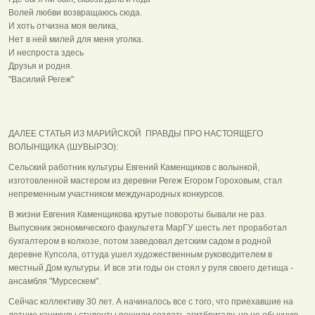
Волей любви возвращаюсь сюда.
И хоть отчизна моя велика,
Нет в ней милей для меня уголка.
И неспроста здесь
Друзья и родня.
"Василий Регеж"
ДАЛЕЕ СТАТЬЯ ИЗ МАРИЙСКОЙ ПРАВДЫ ПРО НАСТОЯЩЕГО
ВОЛЫНЩИКА (ШУВЫРЗО):
Сельский работник культуры Евгений Каменщиков с волынкой,
изготовленной мастером из деревни Регеж Егором Гороховым, стал
непременным участником международных конкурсов.
В жизни Евгения Каменщикова крутые повороты бывали не раз.
Выпускник экономического факультета МарГУ шесть лет проработал
бухгалтером в колхозе, потом заведовал детским садом в родной
деревне Купсола, оттуда ушел художественным руководителем в
местный Дом культуры. И все эти годы он стоял у руля своего детища -
ансамбля "Мурсескем".
Сейчас коллективу 30 лет. А начиналось все с того, что приехавшие на
летние каникулы студенты решили создать агитбригаду, но не обычную,