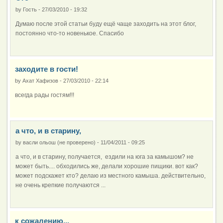
by
Гость
-
27/03/2010 - 19:32
Думаю после этой статьи буду ещё чаще заходить на этот блог,
постоянно что-то новенькое. Спасибо
заходите в гости!
by
Ахат Хафизов
-
27/03/2010 - 22:14
всегда рады гостям!!!
а что, и в старину,
by
васли ольош (не проверено)
-
11/04/2011 - 09:25
а что, и в старину, получается, ездили на юга за камышом? не
может быть.... обходились же, делали хорошие пищики. вот как?
может подскажет кто? делаю из местного камыша. действительно,
не очень крепкие получаются ...
к сожалению...