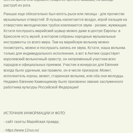
раструб из рога.
Раньше еще обязательно был коготь рыси или лисицы - для прочистки
музыкальных отверстий. В пузырь нагнетается воздух, игрой пальцев на
отверстиях мелодических трубок извлекаются звуки - резкие, жужжащие.
Кстати послушать марийский шувыр можно даже в центре Европы: в
Брюсселе есть музей, в котором собраны народные музыкальные
инструменты со всего мира. Там на марийскую волынку можно
посмотреть, можно и послушать запись ее звука. Кстати, наша волынка
только для индивидуального исполнения, а вот в Англии существует
королевский волыночный оркестр, он непременный участник всех
парадов и официальных приемов. Участие в конкурсах для Евгения
всегда было удачным, как правило, он в числе призеров. Может,
исполнитель хорош, может, старинная волынка, или оба они молодцы.
Недавно Евгению Каменщикову было присвоено звание заслуженного
работника культуры Российской Федерации!
ИСТОЧНИК ИНФОРМАЦИИ И ФОТО:
- сайт газеты Марийская правда;
- https://www.12rus.ru/