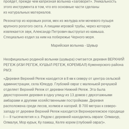
пройдет, прежде чем капризная волынка «заговорит». Уникальность
этого инструмента в том, что его основные части сделаны
из натуральных материалов.
Резонатор из коровьих рогов, мех из желудка или мочевого пузыря
крупного рогатого скота. А пищики игровой трубы, через которую
извлекается звук, Александр Петрович выстругал из камыша.
Специально ездил за ним на побережье Черного моря.
Марийская волынка - Шувыр
Неофициально родиной волынки (шувыра) считается деревня ВЕРХНИЙ
РЕГЕЖ (ИЗИ РЕГЕЖ, КУШЫЛ РЕГЕЖ, КОРЕМБАЛ) Куженерского района
РМЭ:
«Деревня Верхний Регеж находится в 8 км к северу от центра сельской
администрации, села Юледур. Глубокий овраг с маленькой речушкой
отделяет Верхний Регеж от деревни Нижний Регеж. Эта была
двухсторонняя деревня в одну улицу из 13 домов с двухэтажными
амбарами и другими хозяйственными постройками. Деревня
расположена среди лесов, холмов и нагорий. В 700 метрах к северо-
западу от деревни Верхний Регеж находится Верхнерегежское городище
I — II тысячелетия н.э. Рядом с деревней находились овраги: Олманур,
Олмалук, Мор курык, Ку памаш, Келге корем (глубокий овраг)».