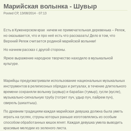
Марийская волынка - Шувыр
Posted СР, 13/08/2014 - 07:13
Есть в Куженерском крае ничем не примечательная деревенька – Регеж,
но оказывается, что и про неё есть что рассказать! Дело в том, что
Верхний Регеж считается родиной марийской волынки!
Но начнем рассказ с другой стороны.
Яркое выражение народное творчество находило в музыкальной
культуре.
Марийцы предусматривали использование национальных музыкальных
инструментов в религиозных обрядах и ритуалах, в течение длительного
времени сохраняли волынку (шувыр) и барабан (тумыр), гусли (кусле),
музыкально-сигнальную трубу (тотрет пуч, удыр пуч, пайрем пуч),
свирель (шиалтыш).
По древним традициям каждая марийская девушка должна была уметь
играть на гуслях, струны которых раньше изготовлялись из особым
способом обработанных кишок ягнят. Каждая девушка умела выводить
красивые мелодии из зеленого листа.