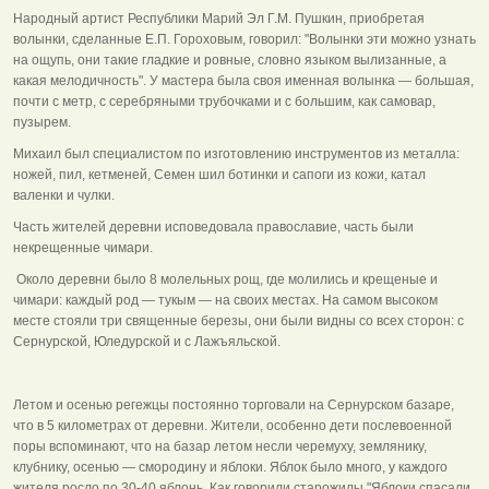
Народный артист Республики Марий Эл Г.М. Пушкин, приобретая
волынки, сделанные Е.П. Гороховым, говорил: "Волынки эти можно узнать
на ощупь, они такие гладкие и ровные, словно языком вылизанные, а
какая мелодичность". У мастера была своя именная волынка — большая,
почти с метр, с серебряными трубочками и с большим, как самовар,
пузырем.
Михаил был специалистом по изготовлению инструментов из металла:
ножей, пил, кетменей, Семен шил ботинки и сапоги из кожи, катал
валенки и чулки.
Часть жителей деревни исповедовала православие, часть были
некрещенные чимари.
Около деревни было 8 молельных рощ, где молились и крещеные и
чимари: каждый род — тукым — на своих местах. На самом высоком
месте стояли три священные березы, они были видны со всех сторон: с
Сернурской, Юледурской и с Лажъяльской.
Летом и осенью регежцы постоянно торговали на Сернурском базаре,
что в 5 километрах от деревни. Жители, особенно дети послевоенной
поры вспоминают, что на базар летом несли черемуху, землянику,
клубнику, осенью — смородину и яблоки. Яблок было много, у каждого
жителя росло по 30-40 яблонь. Как говорили старожилы "Яблоки спасали