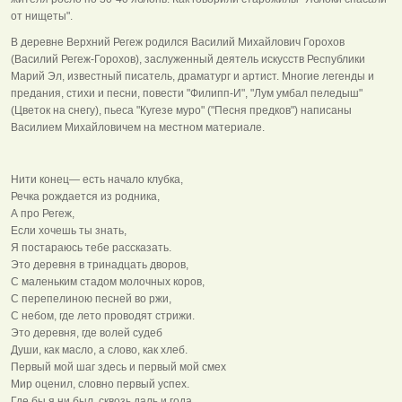
от нищеты".
В деревне Верхний Регеж родился Василий Михайлович Горохов
(Василий Регеж-Горохов), заслуженный деятель искусств Республики
Марий Эл, известный писатель, драматург и артист. Многие легенды и
предания, стихи и песни, повести "Филипп-И", "Лум умбал пеледыш"
(Цветок на снегу), пьеса "Кугезе муро" ("Песня предков") написаны
Василием Михайловичем на местном материале.
Нити конец— есть начало клубка,
Речка рождается из родника,
А про Регеж,
Если хочешь ты знать,
Я постараюсь тебе рассказать.
Это деревня в тринадцать дворов,
С маленьким стадом молочных коров,
С перепелиною песней во ржи,
С небом, где лето проводят стрижи.
Это деревня, где волей судеб
Души, как масло, а слово, как хлеб.
Первый мой шаг здесь и первый мой смех
Мир оценил, словно первый успех.
Где бы я ни был, сквозь даль и года