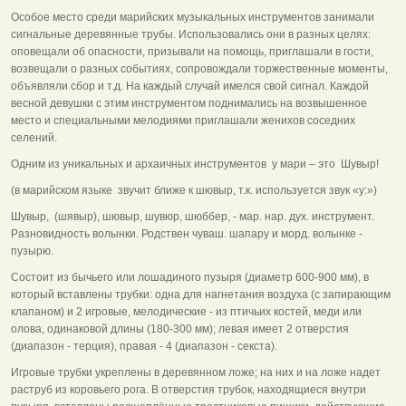
Особое место среди марийских музыкальных инструментов занимали
сигнальные деревянные трубы. Использовались они в разных целях:
оповещали об опасности, призывали на помощь, приглашали в гости,
возвещали о разных событиях, сопровождали торжественные моменты,
объявляли сбор и т.д. На каждый случай имелся свой сигнал. Каждой
весной девушки с этим инструментом поднимались на возвышенное
место и специальными мелодиями приглашали женихов соседних
селений.
Одним из уникальных и архаичных инструментов у мари – это Шувыр!
(в марийском языке звучит ближе к шювыр, т.к. используется звук «у:»)
Шувыр, (шявыр), шювыр, шувюр, шюббер, - мар. нар. дух. инструмент.
Разновидность волынки. Родствен чуваш. шапару и морд. волынке -
пузырю.
Состоит из бычьего или лошадиного пузыря (диаметр 600-900 мм), в
который вставлены трубки: одна для нагнетания воздуха (с запирающим
клапаном) и 2 игровые, мелодические - из птичьих костей, меди или
олова, одинаковой длины (180-300 мм); левая имеет 2 отверстия
(диапазон - терция), правая - 4 (диапазон - секста).
Игровые трубки укреплены в деревянном ложе; на них и на ложе надет
раструб из коровьего рога. В отверстия трубок, находящиеся внутри