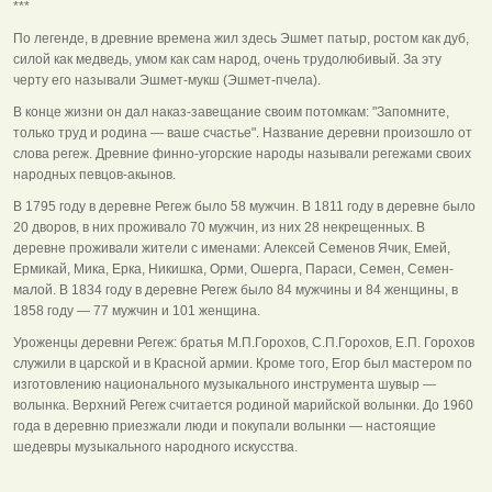
***
По легенде, в древние времена жил здесь Эшмет патыр, ростом как дуб,
силой как медведь, умом как сам народ, очень трудолюбивый. За эту
черту его называли Эшмет-мукш (Эшмет-пчела).
В конце жизни он дал наказ-завещание своим потомкам: "Запомните,
только труд и родина — ваше счастье". Название деревни произошло от
слова регеж. Древние финно-угорские народы называли регежами своих
народных певцов-акынов.
В 1795 году в деревне Регеж было 58 мужчин. В 1811 году в деревне было
20 дворов, в них проживало 70 мужчин, из них 28 некрещенных. В
деревне проживали жители с именами: Алексей Семенов Ячик, Емей,
Ермикай, Мика, Ерка, Никишка, Орми, Ошерга, Параси, Семен, Семен-
малой. В 1834 году в деревне Регеж было 84 мужчины и 84 женщины, в
1858 году — 77 мужчин и 101 женщина.
Уроженцы деревни Регеж: братья М.П.Горохов, С.П.Горохов, Е.П. Горохов
служили в царской и в Красной армии. Кроме того, Егор был мастером по
изготовлению национального музыкального инструмента шувыр —
волынка. Верхний Регеж считается родиной марийской волынки. До 1960
года в деревню приезжали люди и покупали волынки — настоящие
шедевры музыкального народного искусства.