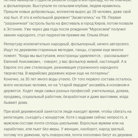
а фольклорную. Выступали по сельским клубам, людям нравилось.
Пришли новые добровольцы, коллектив вырос до 28 человек, даже свой
хор был. И это в небольшой деревне! “Засветились” на ТВ. Первая
"заграничная" гастроль была на фестиваль в город Киров, потом позвали
в Эстонию. Уже через два года после рождения "Мурсескем" получил
звание народного, стал лауреатом премии им. Олыка Ипая.
Репертуар исключительно народный, фольклорный, ничего авторского.
Ищут по деревням старинные мелодии, танцы, старики еще многое
помнят. "Когда мы выступаем, иностранцы удивляются, - рассказывает
Евгений Анисимович, - говорят, у вас фольклор живой, настоящий. А в
Европе это уже стилизация, реанимация утраченного народного
творчества. В марийских деревнях корни еще не потеряны".
Конечно, за 30 лет много воды утекло. От того первого состава осталось
всего несколько человек, но на "старой гвардии" ансамбль в основном и
держится. Ходят люди самых разных профессий: учительница, доярка,
продавец, социальный работник, безработная и даже вахтовики, когда
бывают дома.
При всей деревенской занятости люди находят время, чтобы сбегать на
репетицию, съездить с концертом. Хотя с кадрами сейчас непросто, в
мужском составе почти сплошь школьники. Взрослые мужики или на
заработках, или пьют без меры. У женщин, наоборот, народ зрелый,
потому что девчонки, чуть повзрослев, почти поголовно бегут из деревни.