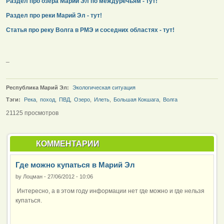
Раздел про озера Марий Эл по междуречьям - тут!
Раздел про реки Марий Эл - тут!
Статья про реку Волга в РМЭ и соседних областях - тут!
_
Республика Марий Эл:
Экологическая ситуация
Тэги:
Река
,
поход
,
ПВД
,
Озеро
,
Илеть
,
Большая Кокшага
,
Волга
21125 просмотров
КОММЕНТАРИИ
Где можно купаться в Марий Эл
by
Лоцман
-
27/06/2012 - 10:06
Интересно, а в этом году информации нет где можно и где нельзя
купаться.