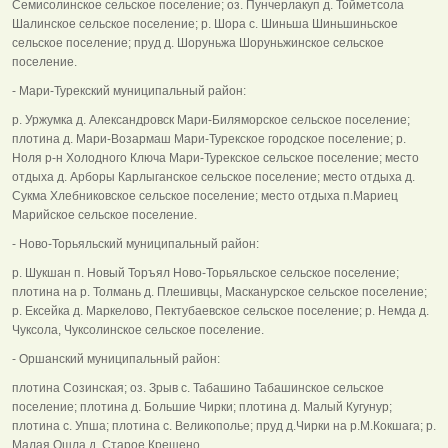
Семисолинское сельское поселение; оз. Пунчерлакуп д. Тойметсола
Шалинское сельское поселение; р. Шора с. Шиньша Шиньшиньское
сельское поселение; пруд д. Шоруньжа Шоруньжинское сельское
поселение.
- Мари-Турекский муниципальный район:
р. Уржумка д. Александровск Мари-Биляморское сельское поселение;
плотина д. Мари-Возармаш Мари-Турекское городское поселение; р.
Ноля р-н Холодного Ключа Мари-Турекское сельское поселение; место
отдыха д. Арборы Карлыганское сельское поселение; место отдыха д.
Сукма Хлебниковское сельское поселение; место отдыха п.Мариец
Марийское сельское поселение.
- Ново-Торьяльский муниципальный район:
р. Шукшан п. Новый Торъял Ново-Торьяльское сельское поселение;
плотина на р. Толмань д. Плешивцы, Масканурское сельское поселение;
р. Ексейка д. Маркелово, Пектубаевское сельское поселение; р. Немда д.
Чуксола, Чуксолинское сельское поселение.
- Оршанский муниципальный район:
плотина Созинская; оз. Зрыв с. Табашино Табашинское сельское
поселение; плотина д. Большие Чирки; плотина д. Малый Кугунур;
плотина с. Упша; плотина с. Великополье; пруд д.Чирки на р.М.Кокшага; р.
Малая Ошла д. Старое Крещено.