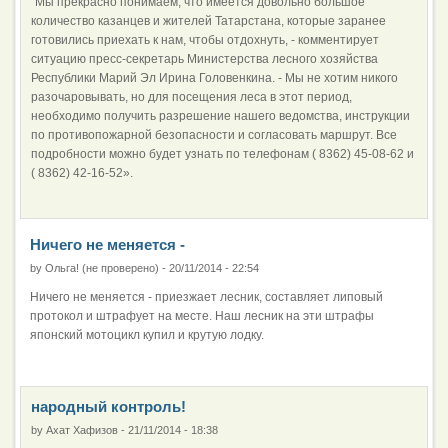
"Мы прекрасно понимаем, что имеется довольно большое
количество казанцев и жителей Татарстана, которые заранее
готовились приехать к нам, чтобы отдохнуть, - комментирует
ситуацию пресс-секретарь Министерства лесного хозяйства
Республики Марий Эл Ирина Головенкина. - Мы не хотим никого
разочаровывать, но для посещения леса в этот период,
необходимо получить разрешение нашего ведомства, инструкции
по противопожарной безопасности и согласовать маршрут. Все
подробности можно будет узнать по телефонам ( 8362) 45-08-62 и
( 8362) 42-16-52».
Ничего не меняется -
by
Ольга! (не проверено)
-
20/11/2014 - 22:54
Ничего не меняется - приезжает лесник, составляет липовый
протокол и штрафует на месте. Наш лесник на эти штрафы
японский мотоцикл купил и крутую лодку.
народный контроль!
by
Ахат Хафизов
-
21/11/2014 - 18:38