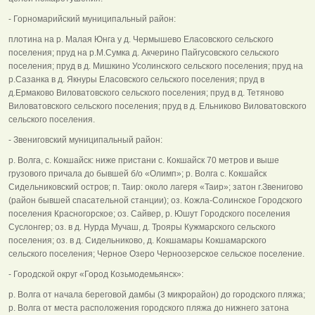
- Горномарийский муниципальный район:
плотина на р. Малая Юнга у д. Чермышево Еласовского сельского
поселения; пруд на р.М.Сумка д. Акчерино Пайгусовского сельского
поселения; пруд в д. Мишкино Усолинского сельского поселения; пруд на
р.Сазанка в д. Якнуры Еласовского сельского поселения; пруд в
д.Ермаково Виловатовского сельского поселения; пруд в д. Тетяново
Виловатовского сельского поселения; пруд в д. Ельниково Виловатовского
сельского поселения.
- Звениговский муниципальный район:
р. Волга, с. Кокшайск: ниже пристани с. Кокшайск 70 метров и выше
грузового причала до бывшей б/о «Олимп»; р. Волга с. Кокшайск
Сидельниковский остров; п. Таир: около лагеря «Таир»; затон г.Звенигово
(район бывшей спасательной станции); оз. Кожла-Солинское Городского
поселения Красногорское; оз. Сайвер, р. Юшут Городского поселения
Суслонгер; оз. в д. Нурда Мучаш, д. Трояры Кужмарского сельского
поселения; оз. в д. Сидельниково, д. Кокшамары Кокшамарского
сельского поселения; Черное Озеро Черноозерское сельское поселение.
- Городской округ «Город Козьмодемьянск»:
р. Волга от начала береговой дамбы (3 микрорайон) до городского пляжа;
р. Волга от места расположения городского пляжа до нижнего затона