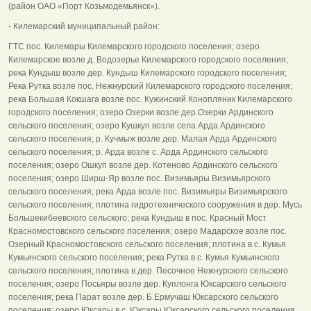
(район ОАО «Порт Козьмодемьянск»).
- Килемарский муниципальный район:
ГТС пос. Килемары Килемарского городского поселения; озеро
Килемарское возле д. Водозерье Килемарского городского поселения;
река Кундыш возле дер. Кундыш Килемарского городского поселения;
Река Рутка возле пос. Нежнурский Килемарского городского поселения;
река Большая Кокшага возле пос. Кужинский Конопляник Килемарского
городского поселения; озеро Озерки возле дер.Озерки Ардинского
сельского поселения; озеро Кушкуп возле села Арда Ардинского
сельского поселения; р. Кучмыж возле дер. Малая Арда Ардинского
сельского поселения; р. Арда возле с. Арда Ардинского сельского
поселения; озеро Ошкуп возле дер. Котеново Ардинского сельского
поселения; озеро Ширш-Яр возле пос. Визимьяры Визимьярского
сельского поселения; река Арда возле пос. Визимьяры Визимьярского
сельского поселения; плотина гидротехнического сооружения в дер. Мусь
Большекибеевского сельского; река Кундыш в пос. Красный Мост
Красномостовского сельского поселения; озеро Мадарское возле пос.
Озерный Красномостовского сельского поселения; плотина в с. Кумья
Кумьинского сельского поселения; река Рутка в с. Кумья Кумьинского
сельского поселения; плотина в дер. Песочное Нежнурского сельского
поселения; озеро Посьяры возле дер. Куплонга Юксарского сельского
поселения; река Парат возле дер. Б.Ермучаш Юксарского сельского
поселения; озеро Юксары в с. Юксары Юксарского сельского поселения.