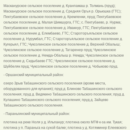
Масканурское сельское поселение д. Куанпамаш р. Толмань (пруд);
Масканурское сельское поселение д. Средняя Оръя р. Орьюшка (ГТС);
Пектубаевское сельское поселение д. Кремленки, пруд; Пектубаевское
сельское поселение д. Малая Шимшурга, ГТС; с. Пектубаево, р. Нурма;
Пектубаевское сельское поселение д. Ивакнур, ГТС; Пектубаевское
сельское поселение д. Елембаево, ГТС; Староторъяльское сельское
поселение д. Нурумбал, ГТС; Староторъяльское сельское поселение д.
Кугерьял, ГТС; Чуксолинское сельское поселение д. Верхний Обалыш;
Чуксолинское сельское поселение д. Татаренер пруд; Чуксолинское
сельское поселение д. Немда-Обалыш р. Немда; Чуксолинское сельское
поселение д. Сидыбаево ГТС; Чуксолинское сельское поселение д.
Шуйбеляк пруд; Чуксолинское сельское поселение д. Чобыково пруд.
- Оршанский муниципальный район:
озеро Зрыв Табашинского сельского поселения (кроме места,
оборудованного для купания); пруд д. Блиново Табашинского сельского
поселения; пруд д. Видякино Табашинского сельского поселения; пруд д.
Кулашино Табашинского сельского поселения; пруд д. Зайцево
Табашинского сельского поселения.
- Параньгинский муниципальный район:
плотина на реке Ноля у д. Ильпанур; плотина около МТФ к-за им. Тукая;
плотина у п. Параньга на сухой балке; плотина у д. Котяминер Елеевского