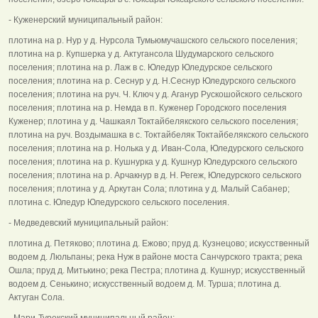
- Куженерский муниципальный район:
плотина на р. Нур у д. Нурсола Тумьюмучашского сельского поселения;
плотина на р. Купшерка у д. Актугансола Шудумарского сельского
поселения; плотина на р. Лаж в с. Юледур Юледурское сельского
поселения; плотина на р. Сеснур у д. Н.Сеснур Юледурского сельского
поселения; плотина на руч. Ч. Ключ у д. Аганур Рускошойского сельского
поселения; плотина на р. Немда в п. Куженер Городского поселения
Куженер; плотина у д. Чашкаял Токтайбелякского сельского поселения;
плотина на руч. Воздымашка в с. Токтайбеляк Токтайбелякского сельского
поселения; плотина на р. Нолька у д. Иван-Сола, Юледурского сельского
поселения; плотина на р. Кушнурка у д. Кушнур Юледурского сельского
поселения; плотина на р. Арчакнур в д. Н. Регеж, Юледурского сельского
поселения; плотина у д. Аркутан Сола; плотина у д. Малый Сабанер;
плотина с. Юледур Юледурского сельского поселения.
- Медведевский муниципальный район:
плотина д. Петяково; плотина д. Ежово; пруд д. Кузнецово; искусственный
водоем д. Люльпаны; река Нуж в районе моста Санчурского тракта; река
Ошла; пруд д. Митькино; река Пестра; плотина д. Кушнур; искусственный
водоем д. Сенькино; искусственный водоем д. М. Турша; плотина д.
Актуган Сола.
- Мари-Турекский муниципальный район: