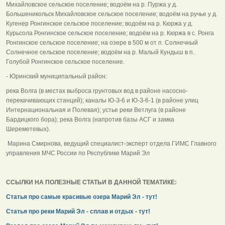
Михайловское сельское поселение; водоём на р. Пуржа у д.
Большеникольск Михайловское сельское поселение; водоём на ручье у д.
Кугенер Ронгинское сельское поселение; водоём на р. Кюржа у д.
Курьсола Ронгинское сельское поселение; водоём на р. Кюржа в с. Ронга
Ронгинское сельское поселение; на озере в 500 м от п. Солнечный
Солнечное сельское поселение; водоём на р. Малый Кундыш в п.
Голубой Ронгинское сельское поселение.
- Юринский муниципальный район:
река Волга (в местах выброса грунтовых вод в районе насосно-
перекачивающих станций); каналы Ю-З-6 и Ю-З-6-1 (в районе улиц
Интернациональная и Полевая); устье реки Ветлуга (в районе
Бардицкого бора); река Волга (напротив базы АСГ и замка
Шереметевых).
Марина Смирнова, ведущий специалист-эксперт отдела ГИМС Главного
управления МЧС России по Республике Марий Эл
ССЫЛКИ НА ПОЛЕЗНЫЕ СТАТЬИ В ДАННОЙ ТЕМАТИКЕ:
Статья про самые красивые озера Марий Эл - тут!
Статья про реки Марий Эл - сплав и отдых - тут!