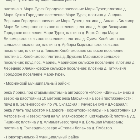
плотина п. Мари-Турек Городское поселение Мари-Турек; плотина д.
Мари-Купта Городское поселение Мари-Турек; плотина д. Ашдань
Вершина Городское поселение Мари-Турек; плотина д. Ашлань Билямор
Мари-Биляморское сельское поселение; плотина д. Мари-Возармаш
Городское поселение Мари-Турек; плотина д. Верх Сенда Мари-
Биляморское сельское поселение; плотина д. Сукма Хлебниковское
сельское поселение; плотина д. Арборы Кырлыганское сельское
поселение; плотина д. Тошкем Хлебниковское сельское поселение;
плотина с. Хлебниково; плотина д. Дружино Марийское сельское
поселение; пруд пос. Мариец Марийское сельское поселение; плотина д.
Лебедево Хлебниковское сельское поселение; плотина д. Тат-Китня
Городское поселение Мари-Турек.
- Моркинский муниципальный район:
река Ировка под старым мостом на автодороге «Морки -Шиньша» вниз и
вверх на расстоянии 10 метров; река Марьянка на всей протяженности;
пруд в п. Зеленогорский по ул. Складская; Пунчеран Куп у д.Чодраял;
река Илеть под мостом на дороге «Коркатово-Помары» на расстоянии 10
метров вниз и вверх; пруд на ул. Маяковского п. Октябрьский; плотина у д.
Тишкино; плотина у д. Алмаметьево; пруд у д. Большая Мушерань;
плотина д. Токпердино; озеро «Степан Лопа» за д. Ямбатор.
- Новоторъяльский муниципальный район: