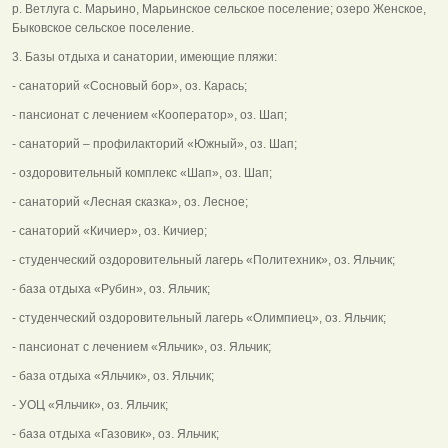
р. Ветлуга с. Марьино, Марьинское сельское поселение; озеро Женское,
Быковское сельское поселение.
3. Базы отдыха и санатории, имеющие пляжи:
- санаторий «Сосновый бор», оз. Карась;
- пансионат с лечением «Кооператор», оз. Шап;
- санаторий – профилакторий «Южный», оз. Шап;
- оздоровительный комплекс «Шап», оз. Шап;
- санаторий «Лесная сказка», оз. Лесное;
- санаторий «Кичиер», оз. Кичиер;
- студенческий оздоровительный лагерь «Политехник», оз. Яльчик;
- база отдыха «Рубин», оз. Яльчик;
- студенческий оздоровительный лагерь «Олимпиец», оз. Яльчик;
- пансионат с лечением «Яльчик», оз. Яльчик;
- база отдыха «Яльчик», оз. Яльчик;
- УОЦ «Яльчик», оз. Яльчик;
- база отдыха «Газовик», оз. Яльчик;