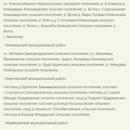
оз. Кожласолинское Красногорского городское поселение; р. Б.Кокшага д.
Кокшамары Кокшамарское сельское поселение; р. Волга с. Сидельниково
Кокшамарское сельское поселение; р. Волга д. Мари-Луговая Исменецкое
сельское поселение; р. Илеть д. Степанкино Исменецкое сельское
поселение; р. Волга с. Кокшайск Кокшайское сельское поселение; р.
Волга,
г. Звенигово.
- Килемарский муниципальный район:
оз. Молевое Широкундышское сельское поселение; оз. Ширгияры
Визимьярске сельское поселение; пруд п. Килемары Килемарское
сельское поселение; р. Арда Ардинское сельское поселение; р. Нежнурка
Нежнурское сельское поселение.
- Куженерский муниципальный район:
плотина д.Одобеляк Тумьюмучашское сельское поселение; плотина
с.Салтакъял Салтакъяльское сельское поселение; плотина д.Старый
Юледур Шудумарское сельское поселение; пруд д.Чодраял Шудумарское
сельское поселение; плотина д.Аганур Русскошойское сельское
поселение; пруд д.Чашкаъял Токтайбелякское сельское поселение;
плотина м.Кушнур Юледурское сельское поселение.
- Медведевский муниципальный район: