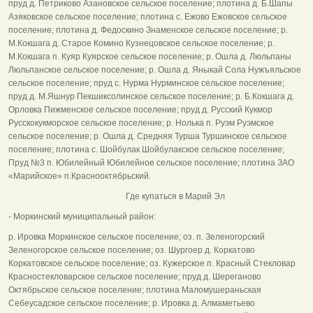
пруд д. Петриково Азановское сельское поселение; плотина д. Б.Шапы
Азяковское сельское поселение; плотина с. Ежово Ежовское сельское
поселение; плотина д. Федоскино Знаменское сельское поселение; р.
М.Кокшага д. Старое Комино Кузнецовское сельское поселение; р.
М.Кокшага п. Куяр Куярское сельское поселение; р. Ошла д. Люльпаны
Люльпанское сельское поселение; р. Ошла д. Яныкай Сола Нужъяльское
сельское поселение; пруд с. Нурма Нурминское сельское поселение;
пруд д. М.Яшнур Пекшиксолинское сельское поселение; р. Б.Кокшага д.
Орловка Пижменское сельское поселение; пруд д. Русский Кукмор
Русскокукморское сельское поселение; р. Нолька п. Руэм Руэмское
сельское поселение; р. Ошла д. Средняя Турша Туршинское сельское
поселение; плотина с. Шойбулак Шойбулакское сельское поселение;
Пруд №3 п. Юбилейный Юбилейное сельское поселение; плотина ЗАО
«Марийское» п.Краснооктябрьский.
Где купаться в Марий Эл
- Моркинский муниципальный район:
р. Ировка Моркинское сельское поселение; оз. п. Зеленогорский
Зеленогорское сельское поселение; оз. Шургоер д. Коркатово
Коркатовское сельское поселение; оз. Кужерское п. Красный Стекловар
Красностекловарское сельское поселение; пруд д. Шереганово
Октябрьское сельское поселение; плотина Маломушераньская
Себеусадское сельское поселение; р. Ировка д. Алмаметьево