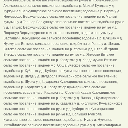
Алексеевское сельское поселение; водоём на ручье в п. Алексеевский
Алексеевское сельское поселение; водоём на р. Малый Кундыш у д.
Куркумбал Верхушнурское сельское поселение; водоём на р. Верка у д.
Немецродо Верхушнурское сельское поселение; водоём на р. Малый
Кундыш у д.Тапшер Верхушнурское сельское поселение; водоём на ручье
у д. Тапшер Верхушнурское сельское поселение; водоём на ручье у д.
Янгранур Верхушнурское сельское поселение; водоём на ручье у д.
Васташуй Верхушнурское сельское поселение; водоём на р. Шукшан у д.
Нурмучаш Вятское сельское поселение; водоём на р. Ронга у д. Шогаль
Вятское сельское поселение; водоём на р. Ургашка у д. Старый Ургаш
Вятское сельское поселение; водоём на ручье у д. Янкеево Вятское
сельское поселение; водоём на р. Кордемка у д. Кордемучаш Вятское
сельское поселение; водоём у с. Орша Вятское сельское поселение;
водоём на р. Куберка у д. Куберсола Кужмаринское сельское поселение;
водоём на р. Шуда у д. Шудасола Кужмаринское сельское поселение;
водоём на р. Шурка у д. Шуарсола Кужмаринское сельское поселение;
водоём на р. Кордемка у д. Кордемтюр Кужмаринское сельское
поселение; водоём на р. Кадамка у д. Средний Кадам Кужмаринское
сельское поселение; водоём на р. Кадамка у д. Липовцы Кужмаринское
сельское поселение; водоём на р. Кадамка у д. Кислицино Кужмаринское
сельское поселение; водоём на ручье у д. Куберсола Кужмаринское
сельское поселение; водоём на ручье в д. Большая Руясола
Кужмаринское сельское поселение; водоём на р. Нуж у д. Нуженер
Михайловское сельское поселение; водоём на ручье у д. Александровка