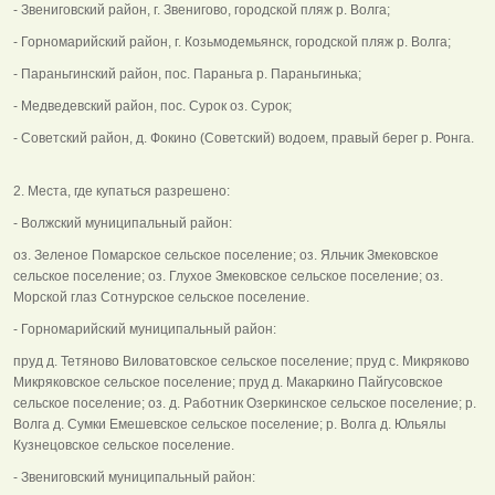
- Звениговский район, г. Звенигово, городской пляж р. Волга;
- Горномарийский район, г. Козьмодемьянск, городской пляж р. Волга;
- Параньгинский район, пос. Параньга р. Параньгинька;
- Медведевский район, пос. Сурок оз. Сурок;
- Советский район, д. Фокино (Советский) водоем, правый берег р. Ронга.
2. Места, где купаться разрешено:
- Волжский муниципальный район:
оз. Зеленое Помарское сельское поселение; оз. Яльчик Змековское
сельское поселение; оз. Глухое Змековское сельское поселение; оз.
Морской глаз Сотнурское сельское поселение.
- Горномарийский муниципальный район:
пруд д. Тетяново Виловатовское сельское поселение; пруд с. Микряково
Микряковское сельское поселение; пруд д. Макаркино Пайгусовское
сельское поселение; оз. д. Работник Озеркинское сельское поселение; р.
Волга д. Сумки Емешевское сельское поселение; р. Волга д. Юльялы
Кузнецовское сельское поселение.
- Звениговский муниципальный район: