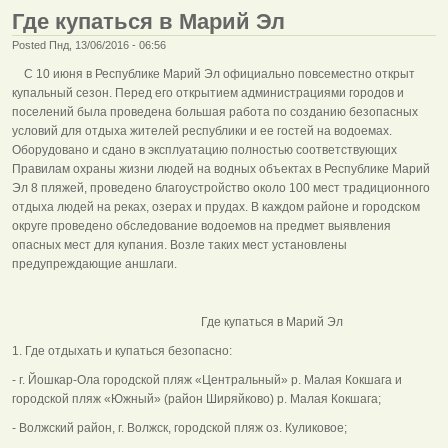
Где купаться в Марий Эл
Posted Пнд, 13/06/2016 - 06:56
С 10 июня в Республике Марий Эл официально повсеместно открыт
купальный сезон. Перед его открытием администрациями городов и
поселений была проведена большая работа по созданию безопасных
условий для отдыха жителей республики и ее гостей на водоемах.
Оборудовано и сдано в эксплуатацию полностью соответствующих
Правилам охраны жизни людей на водных объектах в Республике Марий
Эл 8 пляжей, проведено благоустройство около 100 мест традиционного
отдыха людей на реках, озерах и прудах. В каждом районе и городском
округе проведено обследование водоемов на предмет выявления
опасных мест для купания. Возле таких мест установлены
предупреждающие аншлаги.
Где купаться в Марий Эл
1. Где отдыхать и купаться безопасно:
- г. Йошкар-Ола городской пляж «Центральный» р. Малая Кокшага и
городской пляж «Южный» (район Ширяйково) р. Малая Кокшага;
- Волжский район, г. Волжск, городской пляж оз. Куликовое;