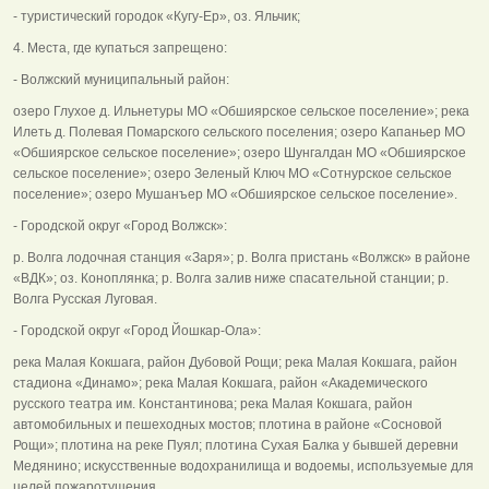
- туристический городок «Кугу-Ер», оз. Яльчик;
4. Места, где купаться запрещено:
- Волжский муниципальный район:
озеро Глухое д. Ильнетуры МО «Обшиярское сельское поселение»; река
Илеть д. Полевая Помарского сельского поселения; озеро Капаньер МО
«Обшиярское сельское поселение»; озеро Шунгалдан МО «Обшиярское
сельское поселение»; озеро Зеленый Ключ МО «Сотнурское сельское
поселение»; озеро Мушанъер МО «Обшиярское сельское поселение».
- Городской округ «Город Волжск»:
р. Волга лодочная станция «Заря»; р. Волга пристань «Волжск» в районе
«ВДК»; оз. Коноплянка; р. Волга залив ниже спасательной станции; р.
Волга Русская Луговая.
- Городской округ «Город Йошкар-Ола»:
река Малая Кокшага, район Дубовой Рощи; река Малая Кокшага, район
стадиона «Динамо»; река Малая Кокшага, район «Академического
русского театра им. Константинова; река Малая Кокшага, район
автомобильных и пешеходных мостов; плотина в районе «Сосновой
Рощи»; плотина на реке Пуял; плотина Сухая Балка у бывшей деревни
Медянино; искусственные водохранилища и водоемы, используемые для
целей пожаротушения.