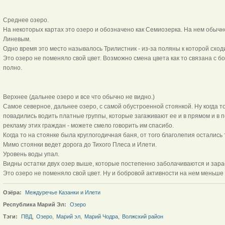
Среднее озеро.
На некоторых картах это озеро и обозначено как Семиозерка. На нем обычно
Линевым.
Одно время это место называлось Трилистник - из-за поляны к которой сход
Это озеро не поменяло свой цвет. Возможно смена цвета как то связана с бо
полно.
Верхнее (дальнее озеро и все что обычно не видно.)
Самое северное, дальнее озеро, с самой обустроенной стоянкой. Ну когда т
повадились водить платные группы, которые загаживают ее и в прямом и в п
рекламу этих граждан - можете смело говорить им спасибо.
Когда то на стоянке была круглогодичная баня, от того благолепия остались 
Мимо стоянки ведет дорога до Тихого Плеса и Илети.
Уровень воды упал.
Видны остатки двух озер выше, которые постепенно заболачиваются и зара
Это озеро не поменяло свой цвет. Ну и бобровой активности на нем меньше 
Озёра:
Междуречье Казанки и Илети
Республика Марий Эл:
Озеро
Тэги:
ПВД
,
Озеро
,
Марий эл
,
Марий Чодра
,
Волжский район