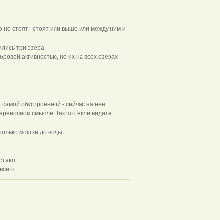
 не стоят - стоят или выше или между ним и
ились три озера.
бровой активностью, но их на всех озерах
о самой обустроенной - сейчас на нее
ереносном смысле. Так что если видите
только мостки до воды.
стают.
всего.