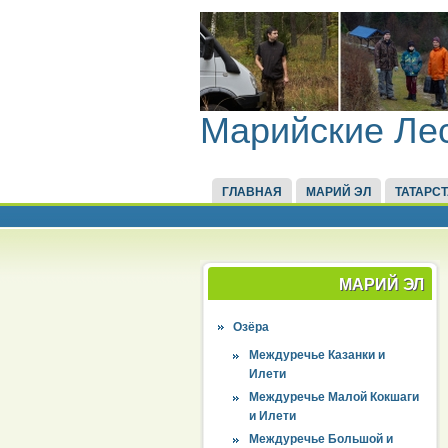
Марийские Ле
ГЛАВНАЯ
МАРИЙ ЭЛ
ТАТАРС
МАРИЙ ЭЛ
Озёра
Междуречье Казанки и
Илети
Междуречье Малой Кокшаги
и Илети
Междуречье Большой и