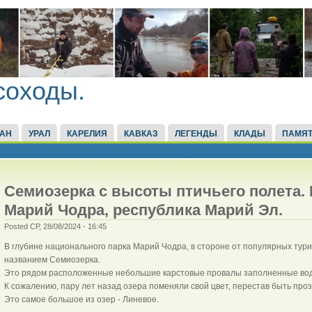
соходы.
ТАН
УРАЛ
КАРЕЛИЯ
КАВКАЗ
ЛЕГЕНДЫ
КЛАДЫ
ПАМЯТ
Семиозерка с высоты птичьего полета.
Марий Чодра, республика Марий Эл.
Posted СР, 28/08/2024 - 16:45
В глубине национального парка Марий Чодра, в стороне от популярных тур
названием Семиозерка.
Это рядом расположенные небольшие карстовые провалы заполненные вод
К сожалению, пару лет назад озера поменяли свой цвет, перестав быть про
Это самое большое из озер - Линевое.