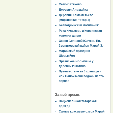
Село Сетяково
Деревня Алашайка
Деревня Алмаметьево
(моркинские татары)
Безводнинский могильник
Река Кисьмесь и Корсинская
колония цапли
Озеро Большой Юлуксь-Ер,
Звениговский район Марий Эл
Марийский праздник
Шорыкйол
Эрзянское мольбище у
деревни Инютино
Путешествие за 3 границы -
или Напои меня водой - часть
первая
За всё время:
Национальная татарская
одежда
Самые красивые озера Марий