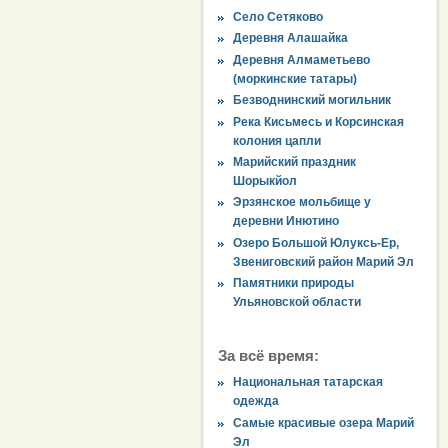
Село Сетяково
Деревня Алашайка
Деревня Алмаметьево
(моркинские татары)
Безводнинский могильник
Река Кисьмесь и Корсинская
колония цапли
Марийский праздник
Шорыкйол
Эрзянское мольбище у
деревни Инютино
Озеро Большой Юлуксь-Ер,
Звениговский район Марий Эл
Памятники природы
Ульяновской области
За всё время:
Национальная татарская
одежда
Самые красивые озера Марий
Эл