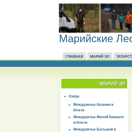
Марийские Ле
ГЛАВНАЯ
МАРИЙ ЭЛ
ТАТАРС
МАРИЙ ЭЛ
Озёра
Междуречье Казанки и
Илети
Междуречье Малой Кокшаги
и Илети
Междуречье Большой и