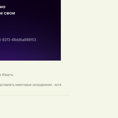
ье Юшута.
дставлять некоторые затруднения - хотя