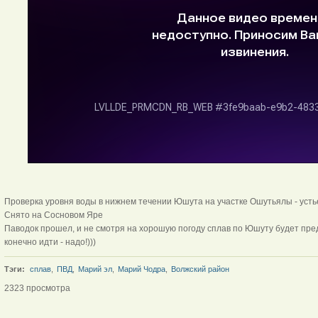
Проверка уровня воды в нижнем течении Юшута на участке Ошутьялы - уст
Снято на Сосновом Яре
Паводок прошел, и не смотря на хорошую погоду сплав по Юшуту будет пре
конечно идти - надо!)))
Тэги:
сплав
,
ПВД
,
Марий эл
,
Марий Чодра
,
Волжский район
2323 просмотра