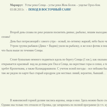
Маршрут
:
Устье реки Сенца – устье реки Жом-Болок – ущелье Орхо-бом.
03.08.2011г. -
ПОХОД В ВОСТОЧНЫЙ САЯН
!
Второй день сплава по реке решили посвятить дневке, рыбалке, пешим выходам,
сплава!
День был потрясающий с самого утра – ясный, по-летнему жаркий, небо было чи
Утром группа рыбаков (Дима + Вадим) ушли на рыбалку, я же взял фотик и по
что была выше по течению Сенцы.
Стоит буквально немного подняться вдоль по берегу Сенцы (
1 км
.), как оказы
открывается красивый
вид на долины рек Ока и Сенца, на окрестные горы и сопки, а 
хребет Кропоткина, а также Каландарашвили. С учетом ясной погоды – все пейзажи бы
там же рядом по карте был старый аэродром для местных линий, вероятно, бывший…
В живописной горной долине паслись коровы, овцы и яки. Здесь можно было схо
Однако мы только что отошли от Орлика, где затарились по полной программе (в т.ч. к