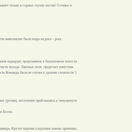
бывает только в горных глухих местах! Сочные и
ем живописнее были виды на реке – река
йшем коридоре, прорезанном в базальтовом плато из
 части похода. Лавовые поля
прорезает известная
часть Команды была не готова к уровню сложности 5
мных урочищ, постепенно приближаясь к тянущемуся
м-Болок.
ивера. Крутое падение и крупные камни, прижимы.