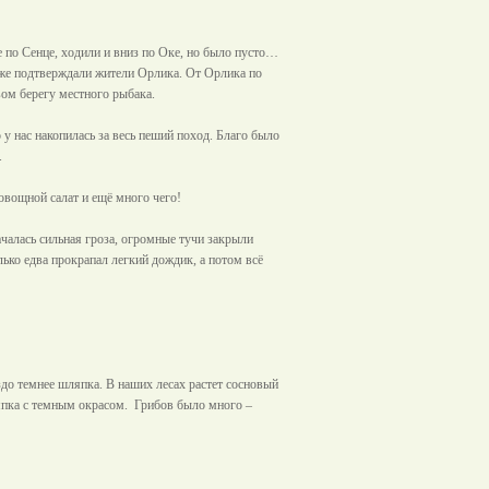
е по Сенце, ходили и вниз по Оке, но было пусто…
о же подтверждали жители Орлика. От Орлика по
вом берегу местного рыбака.
у нас накопилась за весь пеший поход. Благо было
.
 овощной салат и ещё много чего!
ачалась сильная гроза, огромные тучи закрыли
олько едва прокрапал легкий дождик, а потом всё
здо темнее шляпка. В наших лесах растет сосновый
ляпка с темным окрасом.
Грибов было много –