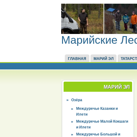
Марийские Ле
ГЛАВНАЯ
МАРИЙ ЭЛ
ТАТАРС
МАРИЙ ЭЛ
Озёра
Междуречье Казанки и
Илети
Междуречье Малой Кокшаги
и Илети
Междуречье Большой и