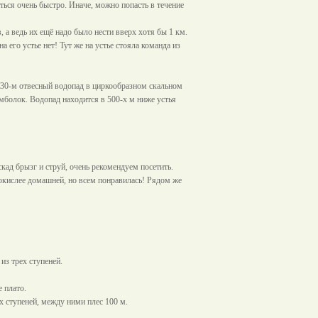
ться очень быстро. Иначе, можно попасть в течение
, а ведь их ещё надо было нести вверх хотя бы
1 км
.
его устье нет! Тут же на устье стояла команда из
30-м отвесный водопад в циркообразном скальном
мболок. Водопад находится в 500-х м ниже устья
ад брызг и струй, очень рекомендуем посетить.
окислее домашней, но всем понравилась! Рядом же
из трех ступеней.
е плато.
ух ступеней, между ними плес
100 м
.