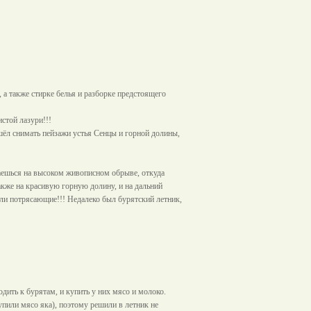
 а также стирке белья и разборке предстоящего
стой лазури!!!
шёл снимать пейзажи устья Сенцы и горной долины,
ваешься на высоком живописном обрыве, откуда
также на красивую горную долину, и на дальний
ли потрясающие!!! Недалеко был бурятский летник,
дить к бурятам, и купить у них мясо и молоко.
упили мясо яка), поэтому решили в летник не