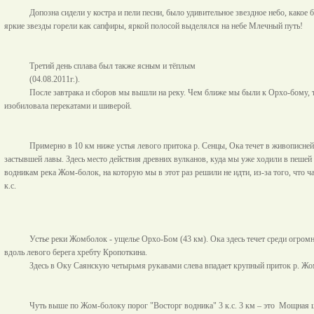
Допозна сидели у костра и пели песни, было удивительное звездное небо, какое 
яркие звезды горели как сапфиры, яркой полосой выделялся на небе Млечный путь!
Третий день сплава был также ясным и тёплым
(04.08.2011г.).
После завтрака и сборов мы вышли на реку. Чем ближе мы были к Орхо-бому, т
изобиловала перекатами и шиверой.
Примерно в
10 км
ниже устья левого притока р. Сенцы, Ока течет в живописне
застывшей лавы. Здесь место действия древних вулканов, куда мы уже ходили в пешей
водникам река Жом-болок, на которую мы в этот раз решили не идти, из-за того, что 
к.с.
Устье реки Жомболок - ущелье Орхо-Бом (
43 км
). Ока здесь течет среди огро
вдоль левого берега хребту Кропоткина.
Здесь в Оку Саянскую четырьмя рукавами слева впадает крупный приток р. Жо
Чуть выше по Жом-болоку порог "Восторг водника" 3 к.с.
3 км
– это
Мощная ш