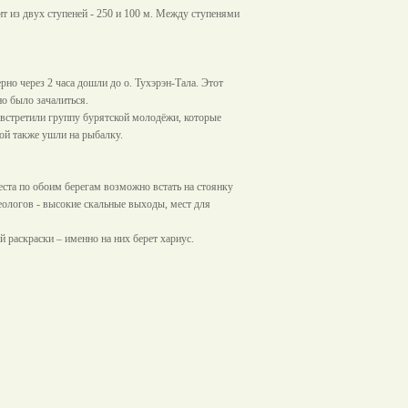
т из двух ступеней - 250 и
100 м
. Между ступенями
но через 2 часа дошли до о. Тухэрэн-Тала. Этот
о было зачалиться.
 встретили группу бурятской молодёжи, которые
ой также ушли на рыбалку.
ста по обоим берегам возможно встать на стоянку
геологов - высокие скальные выходы, мест для
 раскраски – именно на них берет хариус.