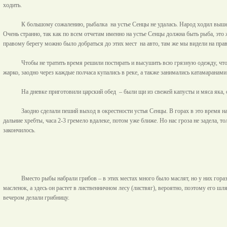
ходить.
К большому сожалению, рыбалка
на устье Сенцы не удалась. Народ ходил выш
Очень странно, так как по всем отчетам именно на устье Сенцы должна быть рыба, эт
правому берегу можно было добраться до этих мест
на авто, там же мы видели на пра
Чтобы не тратить время решили постирать и высушить всю грязную одежду, что 
жарко, заодно через каждые полчаса купались в реке, а также занимались катамаранами
На дневке приготовили царский обед
– были щи из свежей капусты и мяса яка,
Заодно сделали пеший выход в окрестности устья Сенцы. В горах в это время н
дальние хребты, часа 2-3 гремело вдалеке, потом уже ближе. Но нас гроза не задела, т
закончилось.
Вместо рыбы набрали грибов – в этих местах много было маслят, но у них гора
масленок, а здесь он растет в лиственничном лесу (листвяг), вероятно, поэтому его ш
вечером делали грибницу.