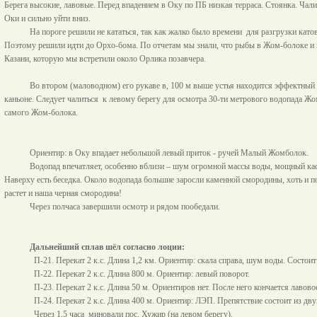
Берега высокие, лавовые. Перед впадением в Оку по ПБ низкая терраса. Стоянка. Чали
Оки и сильно уйти вниз.
На пороге решили не кататься, так как жалко было времени
для разгрузки катов
Поэтому решили идти до Орхо-бома. По отчетам мы знали, что рыбы в Жом-болоке и на 
Казани, которую мы встретили около Орлика позавчера.
Во втором (маловодном) его рукаве в,
100 м
выше устья находится эффектный 
каньоне. Следует чалиться
к левому берегу для осмотра 30-ти метрового водопада Жо
самого Жом-болока.
Ориентир: в Оку впадает небольшой левый приток - ручей Малый Жомболок.
Водопад впечатляет, особенно вблизи – шум огромной массы воды, мощный каск
Наверху есть беседка. Около водопада большие заросли каменной смородины, хоть и п
растет и наша черная смородина!
Через полчаса завершили осмотр и рядом пообедали.
Дальнейший сплав шёл согласно лоции:
П-21. Перекат 2 к.с. Длина
1,2 км
. Ориентир: скала справа, шум воды. Состоит 
П-22. Перекат 2 к.с. Длина
800 м
. Ориентир: левый поворот.
П-23. Перекат 2 к.с. Длина
50 м
. Ориентиров нет. После него кончается лавово
П-24. Перекат 2 к.с. Длина
400 м
. Ориентир: ЛЭП. Препятствие состоит из дв
Через 1,5 часа
миновали пос. Хужир (на левом берегу).