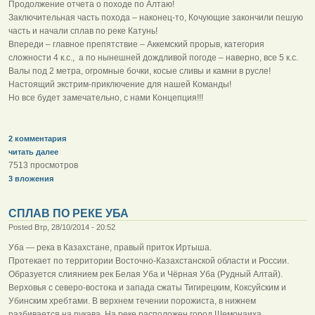
Продолжение отчета о походе по Алтаю!
Заключительная часть похода – наконец-то, Кочующие закончили пешую
часть и начали сплав по реке Катунь!
Впереди – главное препятствие – Аккемский прорыв, категория
сложности 4 к.с., а по нынешней дождливой погоде – наверно, все 5 к.с.
Валы под 2 метра, огромные бочки, косые сливы и камни в русле!
Настоящий экстрим-приключение для нашей Команды!
Но все будет замечательно, с нами Концепция!!!
2 комментария
читать далее
7513 просмотров
3 вложения
СПЛАВ ПО РЕКЕ УБА
Posted Втр, 28/10/2014 - 20:52
Уба — река в Казахстане, правый приток Иртыша.
Протекает по территории Восточно-Казахстанской области и России.
Образуется слиянием рек Белая Уба и Чёрная Уба (Рудный Алтай).
Верховья с северо-востока и запада сжаты Тигирецким, Коксуйским и
Убинским хребтами. В верхнем течении порожиста, в нижнем
разбивается на рукава. На реке расположен город Шемонаиха.