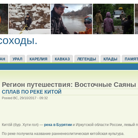
соходы.
ТАН
УРАЛ
КАРЕЛИЯ
КАВКАЗ
ЛЕГЕНДЫ
КЛАДЫ
ПАМЯТ
Регион путешествия: Восточные Саяны
СПЛАВ ПО РЕКЕ КИТОЙ
Posted ВС, 29/10/2017 - 09:32
Кито́й (бур. Хути гол) —
река в Бурятии
и Иркутской области России, левый 
По реке получила название ранненеолитическая китойская культура.