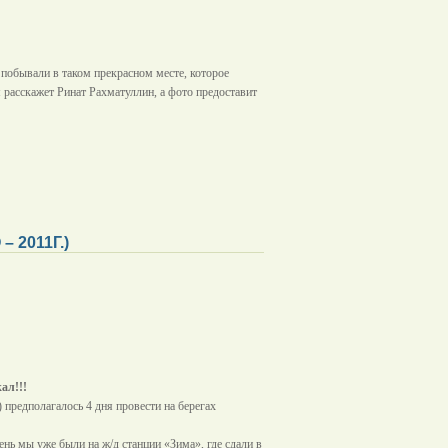
 побывали в таком прекрасном месте, которое
м расскажет Ринат Рахматуллин, а фото предоставит
2011Г.)
ал!!!
) предполагалось 4 дня провести на берегах
день мы уже были на ж/д станции «Зима», где сдали в