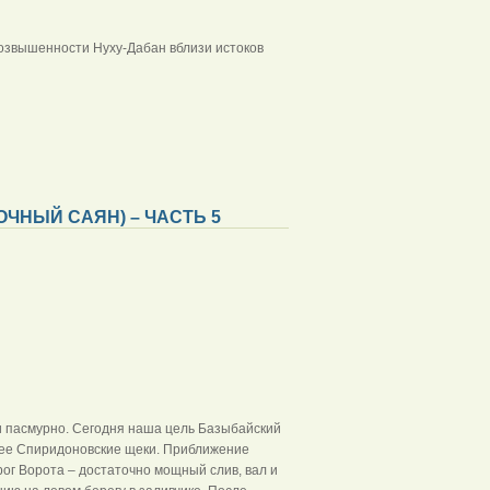
возвышенности Нуху-Дабан вблизи истоков
ЧНЫЙ САЯН) – ЧАСТЬ 5
я и пасмурно. Сегодня наша цель Базыбайский
лее Спиридоновские щеки. Приближение
рог Ворота – достаточно мощный слив, вал и