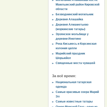
Могильник Атамановы Кости.
Мамлыжский район Кировской
области
Безводнинский могильник
Деревня Алашайка
Деревня Алмаметьево
(моркинские татары)
Эрзянское мольбище у
деревни Инютино
Река Кисьмесь и Корсинская
колония цапли
Марийский праздник
Шорыкйол
Священные места чувашей
За всё время:
Национальная татарская
одежда
Самые красивые озера Марий
Эл
Самые известные татары
Озеро Морской Глаз - одно из