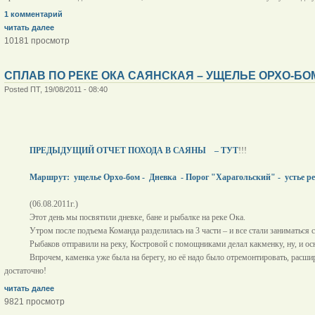
1 комментарий
читать далее
10181 просмотр
СПЛАВ ПО РЕКЕ ОКА САЯНСКАЯ – УЩЕЛЬЕ ОРХО-БОМ
Posted ПТ, 19/08/2011 - 08:40
ПРЕДЫДУЩИЙ ОТЧЕТ ПОХОДА В САЯНЫ
– ТУТ
!!!
Маршрут:
ущелье Орхо-бом -
Дневка
- Порог "Харагольский" -
устье р
(06.08.2011г.)
Этот день мы посвятили дневке, бане и рыбалке на реке Ока.
Утром после подъема Команда разделилась на 3 части – и все стали заниматься 
Рыбаков отправили на реку, Костровой с помощниками делал какменку, ну, и ос
Впрочем, каменка уже была на берегу, но её надо было отремонтировать, расш
достаточно!
читать далее
9821 просмотр