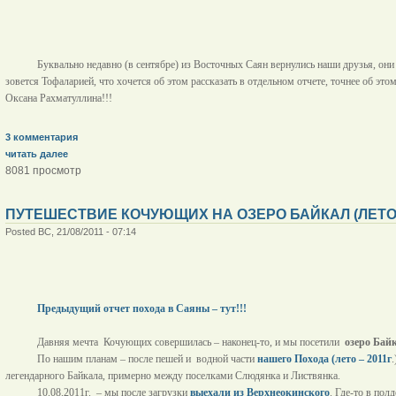
Буквально недавно (в сентябре) из Восточных Саян вернулись наши друзья, они
зовется Тофаларией, что хочется об этом рассказать в отдельном отчете, точнее об это
Оксана Рахматуллина!!!
3 комментария
читать далее
8081 просмотр
ПУТЕШЕСТВИЕ КОЧУЮЩИХ НА ОЗЕРО БАЙКАЛ (ЛЕТО – 
Posted ВС, 21/08/2011 - 07:14
Предыдущий отчет похода в Саяны – тут!!!
Давняя мечта
Кочующих совершилась – наконец-то, и мы посетили
озеро Байк
По нашим планам – после пешей и
водной части
нашего Похода (лето – 2011г
.
легендарного Байкала, примерно между поселками Слюдянка и Листвянка.
10.08.2011г.
– мы после загрузки
выехали из Верхнеокинского
. Где-то в пол