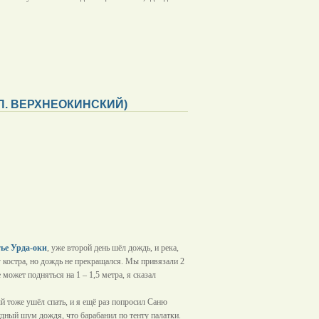
 П. ВЕРХНЕОКИНСКИЙ)
тье Урда-оки
, уже второй день шёл дождь, и река,
у костра, но дождь не прекращался. Мы привязали 2
е может подняться на 1 –
1,5 метра
, я сказал
й тоже ушёл спать, и я ещё раз попросил Саню
удный шум дождя, что барабанил по тенту палатки.