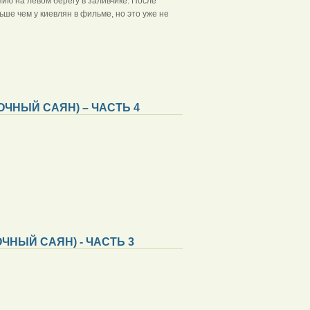
ию на левом берегу в заливчике. После
ьше чем у киевлян в фильме, но это уже не
ЧНЫЙ САЯН) – ЧАСТЬ 4
ЧНЫЙ САЯН) - ЧАСТЬ 3