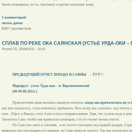
багаж катамараны, весла, такелажку и прочие ненужные вещи.
1 комментарий
читать далее
8367 просмотров
СПЛАВ ПО РЕКЕ ОКА САЯНСКАЯ (УСТЬЕ УРДА-ОКИ –
Posted СБ, 20/08/2011 - 20:03
ПРЕДЫДУЩИЙ ОТЧЕТ ПОХОДА В САЯНЫ
– ТУТ
!!!
Маршрут:
устье Урда-оки – п. Верхнеокинский
.
(08-09.08.2011г.)
Приключения наши начались накануне вечером,
когда мы причалились на ус
как мне показалось, стала понемногу прибывать. Весь вечер мы сушились
под тентом 
ката – Юргу и Виагру, а вот Алан остался непривязанным. Зная, что за ночь вода в рек
Зампотеху Сане, чтобы они привязали катамаран, а то его может ночью унести.
Но Саня уже залез в спальник,
и не захотел выходить под нудный дождик. Серы
привязать кат или поднять его повыше, но Саня снова не захотел. Так мы уснули под н