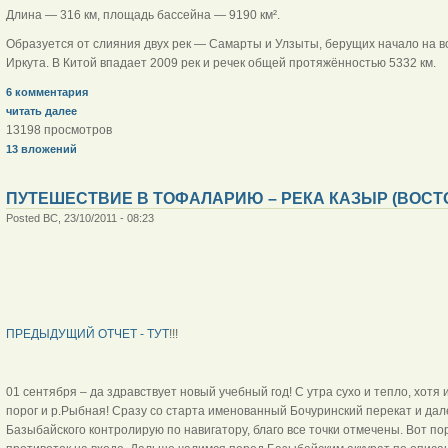
Длина — 316 км, площадь бассейна — 9190 км².
Образуется от слияния двух рек — Самарты и Улзыты, берущих начало на 
Иркута. В Китой впадает 2009 рек и речек общей протяжённостью 5332 км.
6 комментария
читать далее
13198 просмотров
13 вложений
ПУТЕШЕСТВИЕ В ТОФАЛАРИЮ – РЕКА КАЗЫР (ВОСТО
Posted ВС, 23/10/2011 - 08:23
ПРЕДЫДУЩИЙ ОТЧЕТ - ТУТ
!!!
01 сентября – да здравствует новый учебный год! С утра сухо и тепло, хот
порог и р.Рыбная! Сразу со старта именованный Бочуринский перекат и да
Базыбайского контролирую по навигатору, благо все точки отмечены. Вот по