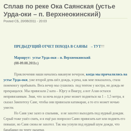
Сплав по реке Ока Саянская (устье
Урда-оки – п. Верхнеокинский)
Posted СБ, 20/08/2011 - 20:03
ПРЕДЫДУЩИЙ ОТЧЕТ ПОХОДА В САЯНЫ
– ТУТ
!!!
Маршрут:
устье Урда-оки – п. Верхнеокинский
.
(08-09.08.2011г.)
Приключения наши начались накануне вечером,
когда мы причалились на
устье Урда-оки
, уже второй день шёл дождь, и река, как мне показалось, стала
понемногу прибывать. Весь вечер мы сушились
под тентом у костра, но дождь не
прекращался. Мы привязали 2 ката – Юргу и Виагру, а вот Алан остался
непривязанным. Зная, что за ночь вода в реке может подняться на 1 –
1,5 метра
, я
сказал Зампотеху Сане, чтобы они привязали катамаран, а то его может ночью
унести.
Но Саня уже залез в спальник,
и не захотел выходить под нудный дождик.
Серый тоже ушёл спать, и я ещё раз попросил Саню привязать кат или поднять его
повыше, но Саня снова не захотел. Так мы уснули под нудный шум дождя, что
барабанил по тенту палатки.