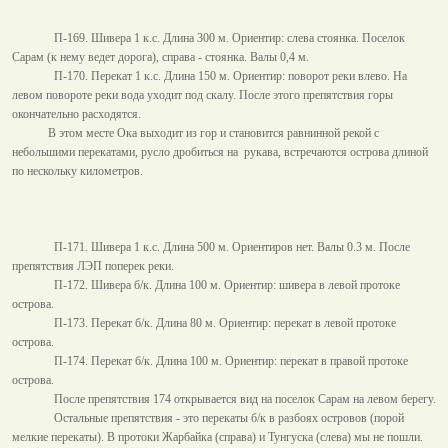
П-169. Шивера 1 к.с. Длина
300 м
. Ориентир: слева стоянка. Поселок
Сарам (к нему ведет дорога), справа - стоянка. Валы
0,4 м
.
П-170. Перекат 1 к.с. Длина
150 м
. Ориентир: поворот реки влево. На
левом повороте реки вода уходит под скалу. После этого препятствия горы
окончательно расходятся.
В этом месте Ока выходит из гор и становится равнинной рекой с
небольшими перекатами, русло дробиться на
рукава, встречаются острова длиной
по нескольку километров.
П-171. Шивера 1 к.с. Длина
500 м
. Ориентиров нет. Валы
0.3 м
. После
препятствия ЛЭП поперек реки.
П-172. Шивера б/к. Длина
100 м
. Ориентир: шивера в левой протоке
острова.
П-173. Перекат б/к. Длина
80 м
. Ориентир: перекат в левой протоке
острова.
П-174. Перекат б/к. Длина
100 м
. Ориентир: перекат в правой протоке
острова.
После препятствия 174 открывается вид на поселок Сарам на левом берегу.
Остальные препятствия - это перекаты б/к в разбоях островов (порой
мелкие перекаты). В протоки Жарбайка (справа) и Тунгуска (слева) мы не пошли.