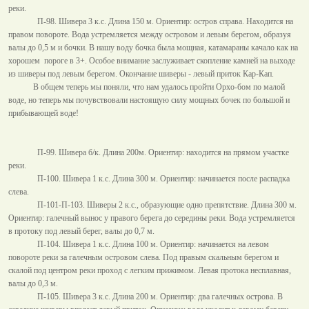
реки.
П-98. Шивера 3 к.с. Длина
150 м
. Ориентир: остров справа. Находится на
правом повороте. Вода устремляется между островом и левым берегом, образуя
валы до
0,5 м
и бочки. В нашу воду бочка была мощная, катамараны качало как на
хорошем
пороге в 3+. Особое внимание заслуживает скопление камней на выходе
из шиверы под левым берегом. Окончание шиверы - левый приток Кар-Кап.
В общем теперь мы поняли, что нам удалось пройти Орхо-бом по малой
воде, но теперь мы почувствовали настоящую силу мощных бочек по большой и
прибывающей воде!
П-99. Шивера б/к. Длина 200м. Ориентир: находится на прямом участке
реки.
П-100. Шивера 1 к.с. Длина
300 м
. Ориентир: начинается после распадка
слева.
П-101-П-103. Шиверы 2 к.с., образующие одно препятствие. Длина
300 м
.
Ориентир: галечный вынос у правого берега до середины реки. Вода устремляется
в протоку под левый берег, валы до
0,7 м
.
П-104. Шивера 1 к.с. Длина
100 м
. Ориентир: начинается на левом
повороте реки за галечным островом слева. Под правым скальным берегом и
скалой под центром реки проход с легким прижимом. Левая протока несплавная,
валы до
0,3 м
.
П-105. Шивера 3 к.с. Длина
200 м
. Ориентир: два галечных острова. В