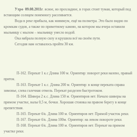
Утро
09.08.2011г
. ясное, но прохладное, в горах стоит туман, который под
встающим солнцем понемногу рассеивается.
Вода в реке прибыла, как минимум, ещё на полметра. Это было видно по
кромкам судов, а также по приметному камню, на котором мы вчера оставили
мыльницу с мылом – мыльницу унесло водой.
Ока набрала полную силу и крушила всё на своём пути.
Сегодня нам оставалось пройти
30 км
.
П-162. Перекат 1 к.с Длина
100 м
. Ориентир: поворот реки налево, правый
приток.
П-163. Перекат 1 к.с. Длина
200 м
. Ориентир: в конце переката справа
зимовье, слева галечная отмель. Перекат разделен быстротоком.
П-164. Шивера 2 к.с. Длина
150 м
. Ориентиров нет. Начало шиверы на
прямом участке, валы
0,5 м
, бочки. Хорошая стоянка на правом берегу в конце
препятствия.
П-165. Перекат б/к. Длина
100 м
. Ориентиров нет. Прямой участок реки.
П-167. Перекат б/к. Длина 100м. Ориентир: на левом повороте реки.
П-168. Перекат б/к. Длина
100 м
. Ориентиров нет. Перекат на прямом
участке реки.