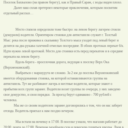
Поселок Бахвалово (на правом берегу), как и Правый Сарам, с воды виден плохо.
Далее наш сплав претерпел некоторые приключения, которым посвятим
отдельный рассказ…
Место стапеля определили тоже быстро: на левом берегу лагерем стояли
(дежурили) водители. Ориентиром стоянки для антистапеля служит г. Толстый
Мыс: река после прижима к скальнику Толстого мыса уходит под левый берег и
делится на два рукава галечной отмелью посередине. В обоих протоках перекат б/к.
Идти нужно левой протокой. Место для стоянки есть перед перекатом и в середине
переката на левом берегу.
Вдоль берега - проселочная дорога, ведущая к поселку Верх Ока
(Верхнеокинский).
Выбраться с маршурута не сложно. За
2 км
до поселка Верхнеокинский
имеется оборудованная стоянка, на которой останавливаются группы на
антистапель. Тут же разбивают лагерь и местные водители, которые знают о
прибытии всех групп заранее. Водители возят группы по очереди, у них заведено
свое дежурство, и свои порядки.
За проезд берут одинаково - 700 рублей с
человека.
Мы же со своим водителем заранее договорились о том, что он нас заберет
отсюда. Водитель приехал к нам поздно вечером.
Мы встали на ночевку в 17:00. В поселке узнали, что магазин работает до
20:00, почта до 17:00. Вечером разобрали суда и повесили сушиться шкуры. Дров в