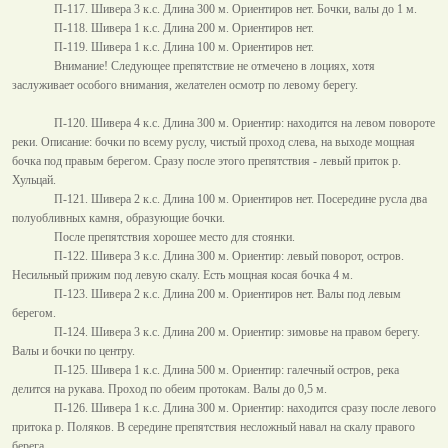
П-117. Шивера 3 к.с. Длина
300 м
. Ориентиров нет. Бочки, валы до
1 м
.
П-118. Шивера 1 к.с. Длина
200 м
. Ориентиров нет.
П-119. Шивера 1 к.с. Длина
100 м
. Ориентиров нет.
Внимание! Следующее препятствие не отмечено в лоциях, хотя
заслуживает особого внимания, желателен осмотр по левому берегу.
П-120. Шивера 4 к.с. Длина
300 м
. Ориентир: находится на левом повороте
реки. Описание: бочки по всему руслу, чистый проход слева, на выходе мощная
бочка под правым берегом. Сразу после этого препятствия - левый приток р.
Хульцай.
П-121. Шивера 2 к.с. Длина
100 м
. Ориентиров нет. Посередине русла два
полуобливных камня, образующие бочки.
После препятствия хорошее место для стоянки.
П-122. Шивера 3 к.с. Длина
300 м
. Ориентир: левый поворот, остров.
Несильный прижим под левую скалу. Есть мощная косая бочка
4 м
.
П-123. Шивера 2 к.с. Длина
200 м
. Ориентиров нет. Валы под левым
берегом.
П-124. Шивера 3 к.с. Длина
200 м
. Ориентир: зимовье на правом берегу.
Валы и бочки по центру.
П-125. Шивера 1 к.с. Длина
500 м
. Ориентир: галечный остров, река
делится на рукава. Проход по обеим протокам. Валы до
0,5 м
.
П-126. Шивера 1 к.с. Длина
300 м
. Ориентир: находится сразу после левого
притока р. Поляков. В середине препятствия несложный навал на скалу правого
берега.