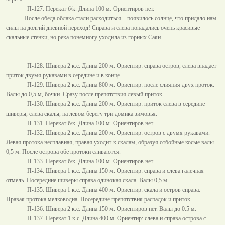
П-127. Перекат б/к. Длина
100 м
. Ориентиров нет.
После обеда облака стали расходиться – появилось солнце, что придало нам
силы на долгий дневной переход! Справа и слева попадались очень красивые
скальные стенки, но река понемногу уходила из горных Саян.
П-128. Шивера 2 к.с. Длина
200 м
. Ориентир: справа остров, слева впадает
приток двумя рукавами в середине и в конце.
П-129. Шивера 2 к.с. Длина
800 м
. Ориентир: после слияния двух проток.
Валы до
0,5 м
, бочки. Сразу после препятствия левый приток.
П-130. Шивера 2 к.с. Длина
200 м
. Ориентир: приток слева в середине
шиверы, слева скалы, на левом берегу три домика зимовья.
П-131. Перекат б/к. Длина
100 м
. Ориентиров нет.
П-132. Шивера 2 к.с. Длина
200 м
. Ориентир: остров с двумя рукавами.
Левая протока несплавная, правая уходит к скалам, образуя отбойные косые валы
0,5 м
. После острова обе протоки сливаются.
П-133. Перекат б/к. Длина
100 м
. Ориентиров нет.
П-134. Шивера 1 к.с. Длина
150 м
. Ориентир: справа и слева галечная
отмель. Посередине шиверы справа одинокая скала. Валы
0,5 м
.
П-135. Шивера 1 к.с. Длина
400 м
. Ориентир: скала и остров справа.
Правая протока мелководна. Посередине препятствия распадок и приток.
П-136. Шивера 2 к.с. Длина
150 м
. Ориентиров нет. Валы до
0.5 м
.
П-137. Перекат 1 к.с. Длина
400 м
. Ориентир: слева и справа острова с