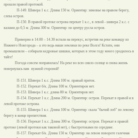
прошли правой протокой.
П-149. Шивера 1 к.с. Длина
150 м
. Ориентир: зимовье на правом берегу,
слева остров.
П-150. В правой протоке острова перекат 1 к.с., в левой - шивера 2 к.с. с
валами до
0,5 м
. Длина
300 м
. Ориентир: по центру русла остров.
Примерно в 14.00 – 14.30 встали на перекус, встретив на реке команду из
Нижнего Новгорода – а это ведь наши земляки по реке Волга! Кстати, они
промышляли – собирали кедровые шишки, которых в этом году много уродилось в
тайге!
Погода совсем поправилась! На реке во всю сияло солнце и снова жизнь
повернулась нам
нужной стороной!
П-151. Шивера 1 к.с. Длина
100 м
. правый приток.
П-152. Перекат б/к. Длина
100 м
. Ориентиров нет.
П-153. Шивера 1 к.с. длина
80 м
. Ориентиров нет.
П-154. Перекат 1 к.с. Длина
200 м
. Ориентир: остров. Перекат в правой и в
левой протоке острова.
П-155. Шивера 1 к.с. Длина
100 м
. Ориентир: скала "бычий лоб" по левому
берегу в конце препятствия.
П-156. Перекат 1 к.с. Длина
300 м
. Ориентир: остров. Перекат в правой
протоке (левой протоки как таковой нет), с быстротоками по середине.
П-157. Перекат б/к. Длина
150 м
. Ориентир: на левом повороте галечная