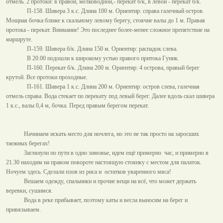
отмель. 2 протоки: в правой, мелководной,- перекат б/к, в левой - перекат б/к.
П-158. Шивера 3 к.с. Длина
100 м
. Ориентир: справа галечный остров.
Мощная бочка ближе к скальному левому берегу, стоячие валы до
1 м
. Правая
протока - перекат. Внимание! Это последнее более-менее сложное препятствие на
маршруте.
П-159. Шивера б/к. Длина
150 м
. Ориентир: распадок слева.
В 20.00 подошли к широкому устью правого притока Гуник.
П-160. Перекат б/к. Длина
200 м
. Ориентир: 4 острова, правый берег
крутой. Все протоки проходные.
П-161. Шивера 1 к.с. Длина
200 м
. Ориентир: остров слева, галечная
отмель справа. Вода стекает по перекату под левый берег. Далее вдоль скал шивера
1 к.с., валы
0,4 м
, бочка. Перед правым берегом перекат.
Начинаем искать место для ночлега, но это не так просто на заросших
таежных берегах!
Заглянули по пути в одно зимовье, идем ещё примерно
час, и примерно в
21.30 находим на правом повороте настоящую стоянку с местом для палаток.
Ночуем здесь. Сделали плов из риса и
остатков уваренного мяса!
Вешаем одежду, спальники и прочие вещи на всё, что может держать
веревки, сушимся.
Вода в реке прибывает, поэтому каты и весла выносим на берег и
привязываем.