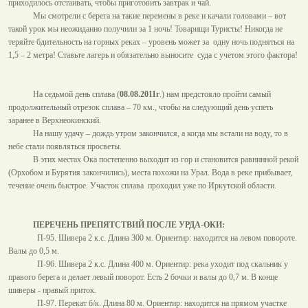
приходилось отстаивать, чтобы приготовить завтрак и чай.
Мы смотрели с берега на такие перемены в реке и качали головами – вот
такой урок мы неожиданно получили за 1 ночь! Товарищи Туристы! Никогда не
теряйте бдительность на горных реках – уровень может за
одну ночь подняться на
1,5 –
2 метра
! Ставьте лагерь и обязательно выносите
суда с учетом этого фактора!
На седьмой день сплава (
08.08.2011г
.) нам предстояло пройти самый
продолжительный отрезок сплава –
70 км
., чтобы на следующий день успеть
заранее в Верхнеокинский.
На нашу удачу – дождь утром закончился, а когда мы встали на воду, то в
небе стали появляться просветы.
В этих местах Ока постепенно выходит из гор и становится равнинной рекой
(Орхобом и Бурятия закончились), места похожи на Урал. Вода в реке прибывает,
течение очень быстрое. Участок сплава
проходил уже по Иркутской области.
ПЕРЕЧЕНЬ ПРЕПЯТСТВИЙ ПОСЛЕ УРДА-ОКИ:
П-95. Шивера 2 к.с. Длина
300 м
. Ориентир: находится на левом повороте.
Валы до
0,5 м
.
П-96. Шивера 2 к.с. Длина
400 м
. Ориентир: река уходит под скальник у
правого берега и делает левый поворот. Есть 2 бочки и валы до
0,7 м
. В конце
шиверы - правый приток.
П-97. Перекат б/к. Длина
80 м
. Ориентир: находится на прямом участке