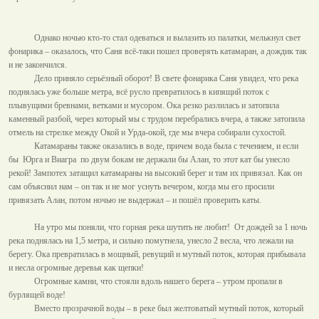
Однако ночью кто-то стал одеваться и вылазить из палатки, мелькнул свет
фонарика – оказалось, что Саня всё-таки пошел проверять катамаран, а дождик так
и не закончился.
Дело приняло серьёзный оборот! В свете фонарика Саня увидел, что река
поднялась уже больше метра, всё русло превратилось в кипящий поток с
плывущими бревнами, ветками и мусором. Ока резко разлилась и затопила
каменный разбой, через который мы с трудом перебрались вчера, а также затопила
отмель на стрелке между Окой и Урда-окой, где мы вчера собирали сухостой.
Катамараны также оказались в воде, причем вода была с течением, и если
бы
Юрга и Виагра
по двум бокам не держали бы Алан, то этот кат бы унесло
рекой! Зампотех затащил катамараны на высокий берег и там их привязал. Как он
сам объяснил нам – он так и не мог уснуть вечером, когда мы его просили
привязать Алан, потом ночью не выдержал – и пошёл проверить каты.
На утро мы поняли, что горная река шутить не любит!
От дождей за 1 ночь
река поднялась на
1,5 метра
, и сильно помутнела, унесло 2 весла, что лежали на
берегу. Ока превратилась в мощный, ревущий и мутный поток, которая прибывала
и несла огромные деревья как щепки!
Огромные камни, что стояли вдоль нашего берега – утром пропали в
бурлящей воде!
Вместо прозрачной воды – в реке был желтоватый мутный поток, который