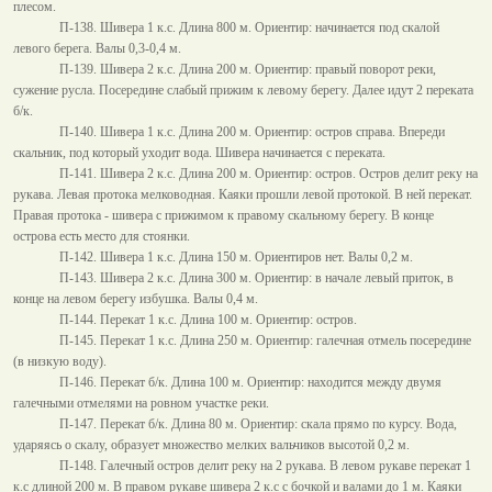
плесом.
П-138. Шивера 1 к.с. Длина
800 м
. Ориентир: начинается под скалой
левого берега. Валы 0,3-
0,4 м
.
П-139. Шивера 2 к.с. Длина
200 м
. Ориентир: правый поворот реки,
сужение русла. Посередине слабый прижим к левому берегу. Далее идут 2 переката
б/к.
П-140. Шивера 1 к.с. Длина
200 м
. Ориентир: остров справа. Впереди
скальник, под который уходит вода. Шивера начинается с переката.
П-141. Шивера 2 к.с. Длина
200 м
. Ориентир: остров. Остров делит реку на
рукава. Левая протока мелководная. Каяки прошли левой протокой. В ней перекат.
Правая протока - шивера с прижимом к правому скальному берегу. В конце
острова есть место для стоянки.
П-142. Шивера 1 к.с. Длина
150 м
. Ориентиров нет. Валы
0,2 м
.
П-143. Шивера 2 к.с. Длина
300 м
. Ориентир: в начале левый приток, в
конце на левом берегу избушка. Валы
0,4 м
.
П-144. Перекат 1 к.с. Длина
100 м
. Ориентир: остров.
П-145. Перекат 1 к.с. Длина
250 м
. Ориентир: галечная отмель посередине
(в низкую воду).
П-146. Перекат б/к. Длина
100 м
. Ориентир: находится между двумя
галечными отмелями на ровном участке реки.
П-147. Перекат б/к. Длина
80 м
. Ориентир: скала прямо по курсу. Вода,
ударяясь о скалу, образует множество мелких вальчиков высотой
0,2 м
.
П-148. Галечный остров делит реку на 2 рукава. В левом рукаве перекат 1
к.с длиной
200 м
. В правом рукаве шивера 2 к.с с бочкой и валами до
1 м
. Каяки