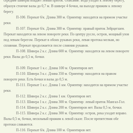
середине шиверы впадает левый приток. Описание: вода уходит к левому берегу,
образуя стоячие валы до
0,7 м
. В шивере 4 бочки, на выходе прижим к левому
берегу.
П-106. Перекат б/к. Длина
300 м
. Ориентир: находится на прямом участке
реки.
П-107. Перекат б/к. Длина
300 м
. Ориентир: правый приток Зейрцегшен.
Перекат находится на левом повороте реки. По центру русло, остров, мощный улов
под левым берегом. Перекат в обоих рукавах реки, левая протока мелкая, но
сплавная. Перекат продолжается после слияния рукавов.
П-108. Шивера 2 к.с. Длина
600 м
. Ориентир: находится на левом повороте
реки. Валы до
0,5 м
, бочки.
П-109. Перекат 1 к.с. Длина
100 м
. Ориентиров нет.
П-110. Шивера 3 к.с. Длина
350 м
. Ориентир: находится на правом
повороте реки. Есть бочки и валы до
0,5 м
.
П-111. Перекат 1 к.с. Длина
1 км
. Ориентир: находится на прямом участке
реки.
П-112. Шивера 2 к.с. Длина
1 км
. Ориентиров нет.
П-113. Шивера 1 к.с. Длина
300 м
. Ориентир: левый приток Мангал-Гол.
П-114. Шивера 2 к.с. Длина
200 м
. Ориентиров нет. Валы
0,5 м
, бочки.
П-115. Шивера 2 к.с. Длина
300 м
. Ориентир: остров, река уходит вправо.
Валы
0,5 м
, бочки, несильный прижим к левой скале. После препятствия обе
протоки сливаются.
П-116. Перекат б/к. Длина
100 м
. Ориентиров нет.