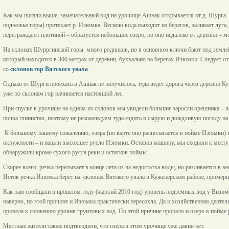
Как мы писали выше, замечательный вид на урочище Ашнак открывается от д. Шурга. 
подножья горы) протекает р. Изюмка. Весною вода выходит из берегов, заливает луга,
переграждают плотиной – образуется небольшое озеро, но оно недалеко от деревни – м
На склонах Шурргинской горы много родников, но в основном ключи бьют под землей.
который находится в 300 метрах от деревни, буквально на берегах Изюмки. Следует о
со
склонов гор Вятского увала
.
Однако от Шурги проехать в Ашнак не получилось, туда ведет дорога через деревни К
уже по склонам гор начинается настоящий лес.
При спуске в урочище на одном из склонов мы увидели большие заросли орешника – ле
почва глинистая, поэтому не рекомендуем туда ездить в сырую и дождливую погоду на
К большому нашему сожалению, озера (по карте оно располагается в пойме Изюмки) в
окружности – и нашли высохшее русло Изюмки. Оставив машину, мы сходили к месту н
обнаружили кроме сухого русла реки и остатков поймы.
Скорее всего, речка пересыхает в конце лета из-за недостатка воды, но разливается в 
Исток речка Изюмка берет на склонах Вятского увала в Куженерском районе, пример
Как нам сообщали в прошлом году (жаркий 2010 год) уровень подземных вод у Визимби
наверно, по этой причине и Изюмка практически пересохла. Да и хозяйственная деятель
привела к снижению уровня грунтовых вод. По этой причине пропало и озеро в пойме 
Местные жители также подтвердили, что озера в этом урочище уже давно нет.