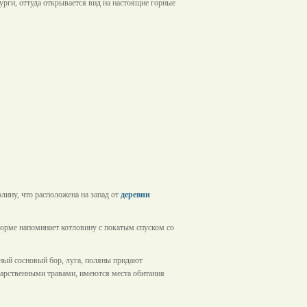
рги, оттуда открывается вид на настоящие горные
лину, что расположена на запад от
деревни
орме напоминает котловину с покатым спуском со
ный сосновый бор, луга, поляны придают
карственными травами, имеются места обитания