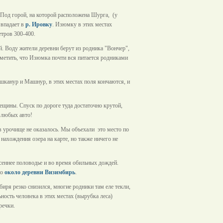
Под горой, на которой расположена Шурга, (у
 впадает в
р. Ировку
. Изюмку в этих местах
етров 300-400.
 Воду жители деревни берут из родника "Вончер",
тметить, что Изюмка почти вся питается родниками
ушканур и Машнур, в этих местах поля кончаются, и
щины. Спуск по дороге туда достаточно крутой,
 любых авто!
 урочище не оказалось. Мы объехали это место по
ахождения озера на карте, но также ничего не
весеннее половодье и во время обильных дождей.
но
около деревни Визимбирь
.
ря резко снизился, многие родники там еле текли,
ность человека в этих местах (вырубка леса)
речки.