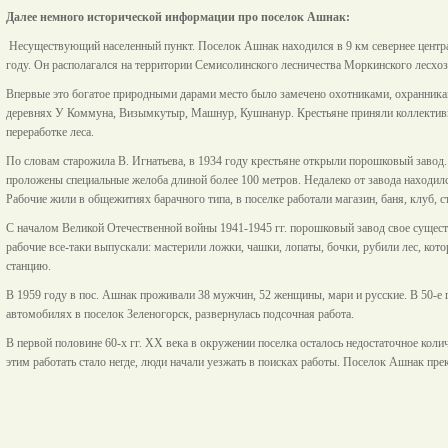
Далее немного исторической информации про поселок Ашнак:
Несуществующий населенный пункт. Поселок Ашнак находился в 9 км севернее центра 
году. Он располагался на территории Семисолинского лесничества Моркинского лесхоз
Впервые это богатое природными дарами место было замечено охотниками, охранникам
деревнях У Коммуна, Визымкутыр, Машнур, Кушнанур. Крестьяне приняли коллективно
переработке леса.
По словам старожила В. Игнатьева, в 1934 году крестьяне открыли порошковый завод. 
проложены специальные желоба длиной более 100 метров. Недалеко от завода находилс
Рабочие жили в общежитиях барачного типа, в поселке работали магазин, баня, клуб, с
С началом Великой Отечественной войны 1941-1945 гг. порошковый завод свое сущес
рабочие все-таки выпускали: мастерили ложки, чашки, лопаты, бочки, рубили лес, кот
станцию.
В 1959 году в пос. Ашнак проживали 38 мужчин, 52 женщины, мари и русские. В 50-е г
автомобилях в поселок Зеленогорск, развернулась подсочная работа.
В первой половине 60-х гг. XX века в окружении поселка осталось недостаточное колич
этим работать стало негде, люди начали уезжать в поисках работы. Поселок Ашнак пре