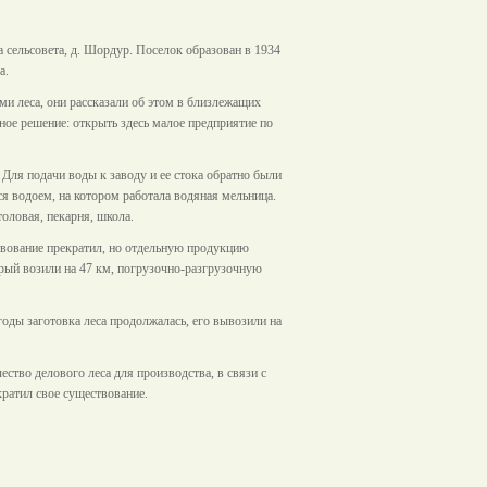
сельсовета, д. Шордур. Поселок образован в 1934
а.
и леса, они рассказали об этом в близлежащих
е решение: открыть здесь малое предприятие по
Для подачи воды к заводу и ее стока обратно были
я водоем, на котором работала водяная мельница.
толовая, пекарня, школа.
твование прекратил, но отдельную продукцию
орый возили на 47 км, погрузочно-разгрузочную
оды заготовка леса продолжалась, его вывозили на
ество делового леса для производства, в связи с
кратил свое существование.