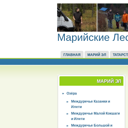
Марийские Ле
ГЛАВНАЯ
МАРИЙ ЭЛ
ТАТАРС
МАРИЙ ЭЛ
Озёра
Междуречье Казанки и
Илети
Междуречье Малой Кокшаги
и Илети
Междуречье Большой и