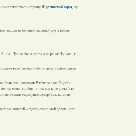
зюмка текла уже в сторону
Шургинской горы
, где
отом вышли на большой заливной луг в пойме
к Ашнак. Тут же была плотина на речке Изюмке, с
рошлом веке изменили облик леса, и сейчас здесь
тров большими холмами Вятского вала. Видели
местах много грибов, но так как конец лета был
сли не считать вездесущих лесорубов, которые
стных жителей – где-то, около этой дороги, есть