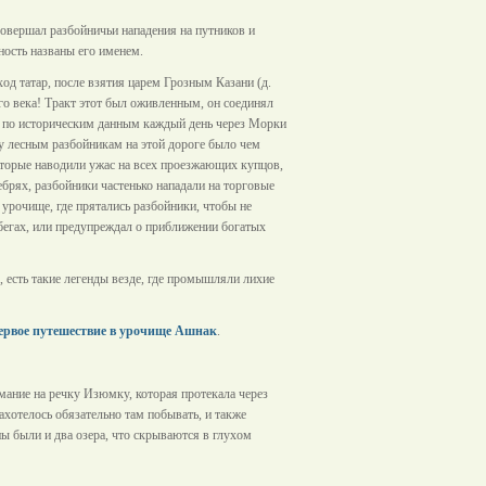
совершал разбойничьи нападения на путников и
ность названы его именем.
од татар, после взятия царем Грозным Казани (д.
о века! Тракт этот был оживленным, он соединял
а по историческим данным каждый день через Морки
у лесным разбойникам на этой дороге было чем
оторые наводили ужас на всех проезжающих купцов,
ебрях, разбойники частенько нападали на торговые
урочище, где прятались разбойники, чтобы не
абегах, или предупреждал о приближении богатых
 есть такие легенды везде, где промышляли лихие
ервое путешествие в урочище Ашнак
.
ание на речку Изюмку, которая протекала через
захотелось обязательно там побывать, и также
ны были и два озера, что скрываются в глухом