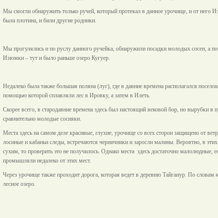
Мы смогли обнаружить только ручей, который протекал в данное урочище, и от него И
была плотина, и били другие родники.
Мы прогулялись и по руслу данного ручейка, обнаружили посадки молодых сосен, а п
Изюмки – тут и было раньше озеро Кугуер.
Недалеко была также большая поляна (луг), где в давние времена располагался посело
помощью которой сплавляли лес в Ировку, а затем в Илеть.
Скорее всего, в стародавние времена здесь был настоящий вековой бор, но вырубки в п
сравнительно молодые сосняки.
Места здесь на самом деле красивые, глухие, урочище со всех сторон защищено от ве
лосиные и кабаньи следы, встречаются черничники и заросли малины. Вероятно, в этих 
сухим, то проверить это не получилось. Однако места здесь достаточно малолюдные, е
промышляли недалеко от этих мест.
Через урочище также проходит дорога, которая ведет в деревню Тайганур. По словам ме
лесное озеро.