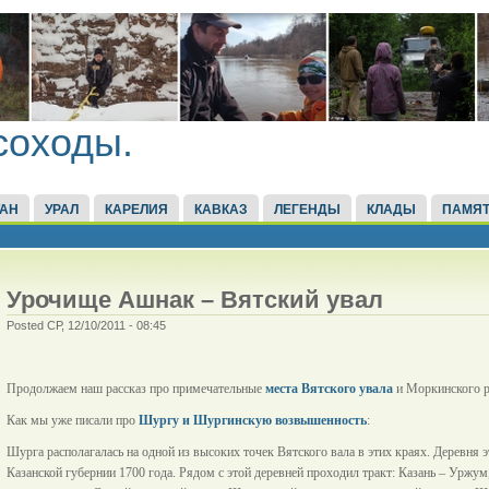
соходы.
ТАН
УРАЛ
КАРЕЛИЯ
КАВКАЗ
ЛЕГЕНДЫ
КЛАДЫ
ПАМЯТ
Урочище Ашнак – Вятский увал
Posted СР, 12/10/2011 - 08:45
Продолжаем наш рассказ про примечательные
места Вятского увала
и Моркинского р
Как мы уже писали про
Шургу и Шургинскую возвышенность
:
Шурга располагалась на одной из высоких точек Вятского вала в этих краях. Деревня э
Казанской губернии 1700 года. Рядом с этой деревней проходил тракт: Казань – Уржум