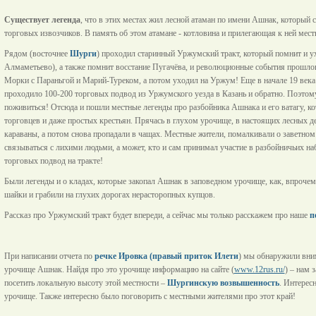
Существует легенда
, что в этих местах жил лесной атаман по имени Ашнак, который 
торговых извозчиков. В память об этом атамане - котловина и прилегающая к ней мест
Рядом (восточнее
Шурги
) проходил старинный Уржумский тракт, который помнит и ух
Алмаметьево), а также помнит восстание Пугачёва, и революционные события прошлог
Морки с Параньгой и Марий-Туреком, а потом уходил на Уржум! Еще в начале 19 век
проходило 100-200 торговых подвод из Уржумского уезда в Казань и обратно. Поэтом
поживиться! Отсюда и пошли местные легенды про разбойника Ашнака и его ватагу, к
торговцев и даже простых крестьян. Прячась в глухом урочище, в настоящих лесных д
караваны, а потом снова пропадали в чащах. Местные жители, помалкивали о заветном 
связываться с лихими людьми, а может, кто и сам принимал участие в разбойничьих н
торговых подвод на тракте!
Были легенды и о кладах, которые закопал Ашнак в заповедном урочище, как, впрочем,
шайки и грабили на глухих дорогах нерасторопных купцов.
Рассказ про Уржумский тракт будет впереди, а сейчас мы только расскажем про наше
п
При написании отчета по
речке Ировка (правый приток Илети
) мы обнаружили вним
урочище Ашнак. Найдя про это урочище информацию на сайте (
www.12rus.ru/
) – нам 
посетить локальную высоту этой местности –
Шургинскую возвышенность
. Интерес
урочище. Также интересно было поговорить с местными жителями про этот край!