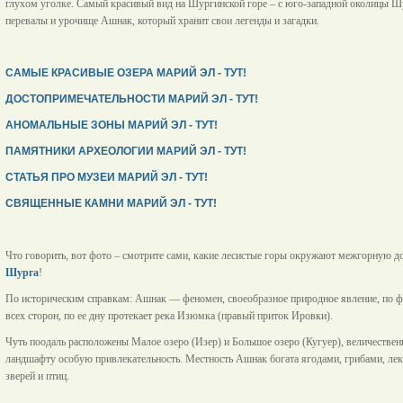
глухом уголке. Самый красивый вид на Шургинской горе – с юго-западной околицы Шу
перевалы и урочище Ашнак, который хранит свои легенды и загадки.
САМЫЕ КРАСИВЫЕ ОЗЕРА МАРИЙ ЭЛ - ТУТ!
ДОСТОПРИМЕЧАТЕЛЬНОСТИ МАРИЙ ЭЛ - ТУТ!
АНОМАЛЬНЫЕ ЗОНЫ МАРИЙ ЭЛ - ТУТ!
ПАМЯТНИКИ АРХЕОЛОГИИ МАРИЙ ЭЛ - ТУТ!
СТАТЬЯ ПРО МУЗЕИ МАРИЙ ЭЛ - ТУТ!
СВЯЩЕННЫЕ КАМНИ МАРИЙ ЭЛ - ТУТ!
Что говорить, вот фото – смотрите сами, какие лесистые горы окружают межгорную до
Шурга
!
По историческим справкам: Ашнак — феномен, своеобразное природное явление, по ф
всех сторон, по ее дну протекает река Изюмка (правый приток Ировки).
Чуть поодаль расположены Малое озеро (Изер) и Большое озеро (Кугуер), величествен
ландшафту особую привлекательность. Местность Ашнак богата ягодами, грибами, ле
зверей и птиц.