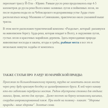
пересекает трассу Й-Ола – Юрино. Раньше русло реки продолжалось еще 4-5
километров до русла реки Волга мимо заливных лугов и пойменных лесов, но
после подъема воды из-за Чебоксарского водохранилища устье Арды стало
располагаться между Мазикино и Синюшкино, практически около указанной выше
трассы.
В этом месте расположен туристический комплекс «Раздолье», который раскинулся
на живописном берегу Арда-реки, которая впадает в Волгу, в окружении лугов,
густых лесов и красочных марийских деревень. Здесь первозданная природа:
живописные восходы и закаты, ягоды и грибы,
рыбные места
и все это в
нескольких минутах ходьбы от комплекса.
ТАКЖЕ СТАТЬЯ ПРО Р.АРДУ ИЗ МАРИЙСКОЙ ПРАВДЫ:
Проезжая по Козьмодемьянскому тракту, трудно не заметить около моста
через реку Арду красивую беседку из цилиндрованного бруса. К ней через канаву
кто-то заботливо перебросил мостик. Рядом обустроена стоянка для отдыха:
мангал, дрова, место для мусора... Даже песочек на берегу незнакомец насыпал,
соорудив импровизированный пляж. При входе на полянку - плакат: "Здоровье
природы - ваше здоровье". Золотые слова.