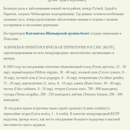
Большую роль в заболачивании южной части района, между Руткой, Ардой и
Паратом, сыграло Чебоксарское водохранилище. Где раньше зеленели изобильные
заливные луга, теперь расположены заболоченные низины и острова с мелким
кустарником и засохшими деревьями.
На территории
Куплонгско-Шамьярской группы болот
создана уникальная в
Поволжье -
КЛЮЧЕВАЯ ОРНИТОЛОГИЧЕСКАЯ ТЕРРИТОРИЯ РОССИИ (КОТР),
зарегистрированная во всех международных экологических организациях и
центрах.
В 2003 году на гнездовании отмечены обыкновенный осоед (Pernis apivorus, 25 - 30
пар), черный коршун (Milvus migrans, 30 - 40 пар), полевой лунь (Circus cyaneus, 8 -
10 пар), луговой лунь (Circus pygargus, 8 - 10 пар), тетеревятник (Accihiter gentiles,
15 - 20 пар), перепелятник (A. nisus, 8 - 10 пар), канюк (Buteo buteo, 30 - 40 пар),
чеглок (Falco subbuteo, 8 - 10 пар), тетерев (Lyrurus tetrix, 700 - 800 выводков),
глухарь (Tetrao urogallus, 200 - 250 выводков), рябчик (Tetrastes bonasia, 200 - 300
выводков).
В гнездовое время встречены также серый сорокопут (Lanius exubitor) и
чернозобая гагара (Gavia аrctica, 1 - 4 особи). В качестве международной КОТР
выделена, прежде всего, как место гнездования большого подорлика и высокой
численности серого журавля.