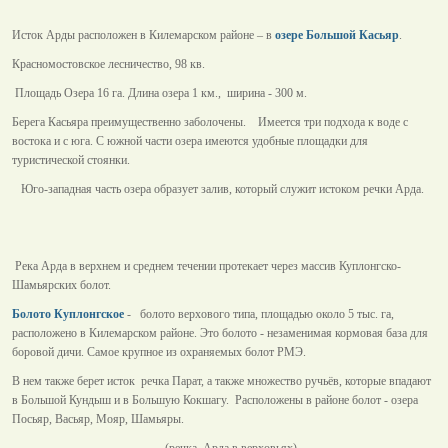
Исток Арды расположен в Килемарском районе – в
озере Большой Касьяр
.
Красномостовское лесничество, 98 кв.
Площадь Озера 16 га. Длина озера 1 км., ширина - 300 м.
Берега Касьяра преимущественно заболочены. Имеется три подхода к воде с
востока и с юга. С южной части озера имеются удобные площадки для
туристической стоянки.
Юго-западная часть озера образует залив, который служит истоком речки Арда.
Река Арда в верхнем и среднем течении протекает через массив Куплонгско-
Шамьярских болот.
Болото Куплонгское
- болото верхового типа, площадью около 5 тыс. га,
расположено в Килемарском районе. Это болото - незаменимая кормовая база для
боровой дичи. Самое крупное из охраняемых болот РМЭ.
В нем также берет исток речка Парат, а также множество ручьёв, которые впадают
в Большой Кундыш и в Большую Кокшагу. Расположены в районе болот - озера
Посьяр, Васьяр, Мояр, Шамьяры.
(речка Арда в верховьях)