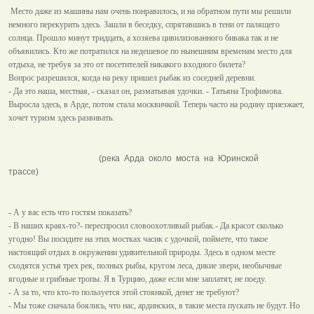
Место даже из машины нам очень понравилось, и на обратном пути мы решили
немного перекурить здесь. Зашли в беседку, спрятавшись в тени от палящего
солнца. Прошло минут тридцать, а хозяева цивилизованного бивака так и не
объявились. Кто же потратился на недешевое по нынешним временам место для
отдыха, не требуя за это от посетителей никакого входного билета?
Вопрос разрешился, когда на реку пришел рыбак из соседней деревни.
- Да это наша, местная, - сказал он, разматывая удочки. - Татьяна Трофимова.
Выросла здесь, в Арде, потом стала москвичкой. Теперь часто на родину приезжает,
хочет туризм здесь развивать.
(река Арда около моста на Юринской
трассе)
- А у вас есть что гостям показать?
- В наших краях-то?- переспросил словоохотливый рыбак.- Да красот сколько
угодно! Вы посидите на этих мостках часик с удочкой, поймете, что такое
настоящий отдых в окружении удивительной природы. Здесь в одном месте
сходятся устья трех рек, полных рыбы, кругом леса, дикие звери, необычные
ягодные и грибные тропы. Я в Турцию, даже если мне заплатят, не поеду.
- А за то, что кто-то пользуется этой стоянкой, денег не требуют?
- Мы тоже сначала боялись, что нас, ардинских, в такие места пускать не будут. Но