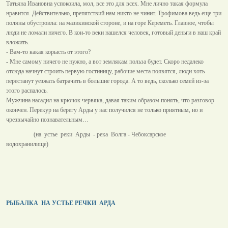
Татьяна Ивановна успокоила, мол, все это для всех. Мне лично такая формула
нравится. Действительно, препятствий нам никто не чинит. Трофимова ведь еще три
поляны обустроила: на мазикинской стороне, и на горе Кереметь. Главное, чтобы
люди не ломали ничего. В кои-то веки нашелся человек, готовый деньги в наш край
вложить.
- Вам-то какая корысть от этого?
- Мне самому ничего не нужно, а вот землякам польза будет. Скоро недалеко
отсюда начнут строить первую гостиницу, рабочие места появятся, люди хоть
перестанут уезжать батрачить в большие города. А то ведь, сколько семей из-за
этого распалось.
Мужчина насадил на крючок червяка, давая таким образом понять, что разговор
окончен. Перекур на берегу Арды у нас получился не только приятным, но и
чрезвычайно познавательным…
(на устье реки Арды - река Волга - Чебоксарское
водохранилище)
РЫБАЛКА НА УСТЬЕ РЕЧКИ АРДА