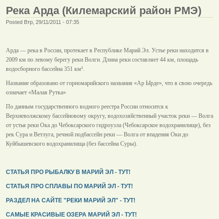
Река Арда (Килемарский район РМЭ)
Posted Втр, 29/11/2011 - 07:35
Арда — река в России, протекает в Республике Марий Эл. Устье реки находится в
2009 км по левому берегу реки Волги. Длина реки составляет 44 км, площадь
водосборного бассейна 351 км².
Название образовано от горномарийского названия «Ар Ырде», что в свою очередь
означает «Малая Рутка»
По данным государственного водного реестра России относится к
Верхневолжскому бассейновому округу, водохозяйственный участок реки — Волга
от устья реки Ока до Чебоксарского гидроузла (Чебоксарское водохранилище), без
рек Сура и Ветлуга, речной подбассейн реки — Волга от впадения Оки до
Куйбышевского водохранилища (без бассейна Суры).
СТАТЬЯ ПРО РЫБАЛКУ В МАРИЙ ЭЛ - ТУТ!
СТАТЬЯ ПРО СПЛАВЫ ПО МАРИЙ ЭЛ - ТУТ!
РАЗДЕЛ НА САЙТЕ "РЕКИ МАРИЙ ЭЛ" - ТУТ!
САМЫЕ КРАСИВЫЕ ОЗЕРА МАРИЙ ЭЛ - ТУТ!