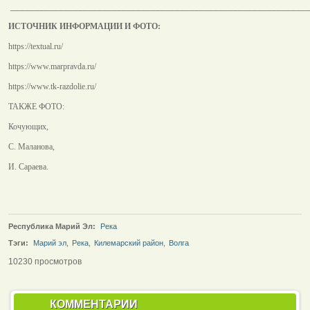
______________________________________________________________
ИСТОЧНИК ИНФОРМАЦИИ И ФОТО:
https://textual.ru/
https://www.marpravda.ru/
https://www.tk-razdolie.ru/
ТАКЖЕ ФОТО:
Кочующих,
С. Маланова,
И. Сараева.
Республика Марий Эл:
Река
Тэги:
Марий эл
,
Река
,
Килемарский район
,
Волга
10230 просмотров
КОММЕНТАРИИ