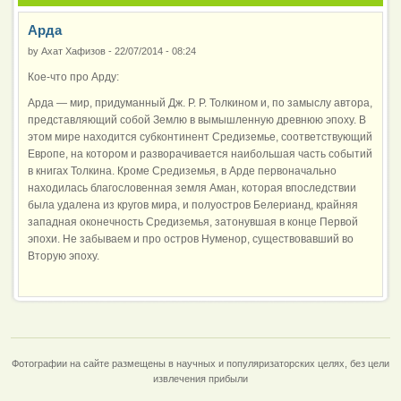
Арда
by
Ахат Хафизов
-
22/07/2014 - 08:24
Кое-что про Арду:
Арда — мир, придуманный Дж. Р. Р. Толкином и, по замыслу автора,
представляющий собой Землю в вымышленную древнюю эпоху. В
этом мире находится субконтинент Средиземье, соответствующий
Европе, на котором и разворачивается наибольшая часть событий
в книгах Толкина. Кроме Средиземья, в Арде первоначально
находилась благословенная земля Аман, которая впоследствии
была удалена из кругов мира, и полуостров Белерианд, крайняя
западная оконечность Средиземья, затонувшая в конце Первой
эпохи. Не забываем и про остров Нуменор, существовавший во
Вторую эпоху.
Фотографии на сайте размещены в научных и популяризаторских целях, без цели
извлечения прибыли