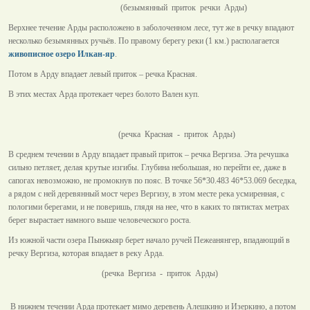
(безымянный приток речки Арды)
Верхнее течение Арды расположено в заболоченном лесе, тут же в речку впадают
несколько безымянных ручьёв. По правому берегу реки (1 км.) располагается
живописное озеро Илкан-яр
.
Потом в Арду впадает левый приток – речка Красная.
В этих местах Арда протекает через болото Вален куп.
(речка Красная - приток Арды)
В среднем течении в Арду впадает правый приток – речка Вергиза. Эта речушка
сильно петляет, делая крутые изгибы. Глубина небольшая, но перейти ее, даже в
сапогах невозможно, не промокнув по пояс. В точке 56*30.483 46*53.069 беседка,
а рядом с ней деревянный мост через Вергизу, в этом месте река усмиренная, с
пологими берегами, и не поверишь, глядя на нее, что в каких то пятистах метрах
берег вырастает намного выше человеческого роста.
Из южной части озера Пынжыяр берет начало ручей Пежеанянгер, впадающий в
речку Вергиза, которая впадает в реку Арда.
(речка Вергиза - приток Арды)
В нижнем течении Арда протекает мимо деревень Алешкино и Изеркино, а потом