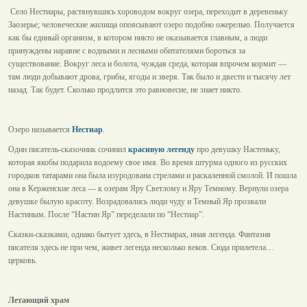
Село Нестиары, растянувшись хороводом вокруг озера, переходит в деревеньку
Заозерье; человеческие жилища опоясывают озеро подобно ожерелью. Получается
как бы единый организм, в котором никто не оказывается главным, а люди
принуждены наравне с водными и лесными обитателями бороться за
существование. Вокруг леса и болота, чуждая среда, которая впрочем кормит —
там люди добывают дрова, грибы, ягоды и зверя. Так было и двести и тысячу лет
назад. Так будет. Сколько продлится это равновесие, не знает никто.
Озеро называется
Нестиар
.
Один писатель-сказочник сочинил
красивую легенду
про девушку Настеньку,
которая якобы подарила водоему свое имя. Во время штурма одного из русских
городков татарами она была изуродована стрелами и раскаленной смолой. И пошла
она в Керженские леса — к озерам Яру Светлому и Яру Темному. Вернули озера
девушке былую красоту. Возрадовались люди чуду и Темный Яр прозвали
Настиным. После “Настин Яр” переделали по “Нестиар”.
Сказки-сказками, однако бытует здесь, в Нестиарах, иная легенда. Фантазия
писателя здесь не при чем, живет легенда несколько веков. Сюда прилетела…
церковь.
Летающий храм