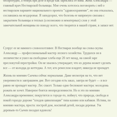
беспробудно, а теперь при деле и вроде как зареклись от вина. Жена Александра —
главный врач Нестиарской больницы. Мне очень хотелось поговорить с ней о
нестиарском варианте национального проекта “здравоохранение”, но она отказалась,
сославшись на нездоровья. Я заподозрил, что болезнь ее напрямую связана с
закрытием больницы и теплых (а возможно и нематерных) слов у этой
замечательной женщины по поводу всего, что творится в нашей стране, в запасе нет.
Супруг ее не намного словоохотливее. В Нестиарах вообще на слова скупы.
Александр — профессиональный мастер лесного хозяйства. Трудился он в
лесничестве и ушел на свободные хлеба еще 20 лет назад, на самой заре
пресловутой перестройки. Он не хвалясь утверждает, что из дерева может сделать
все — от колодца до коттеджа. А тот, кто ремеслом владеет, никогда не пропадет.
Жизнь по мнению Сычева сейчас нормальная. Даже несмотря на то, что нет
уверенности в завтрашнем дне. Вот сегодня есть заказ, завтра не будет — и все
равно не пропадет мастер. Лес спасет. Только одно беспокоит мастера: молодежь
рожать не хочет. Наверное боятся неопределенности. Но и это по мнению
Александра временное; покрутятся в городе-то, поймут, что природа, свобода и
покой гораздо дороже “плодов цивилизации” типа казино или кабаков. Истина, по
мнению мастера, проста: построй дом, воспитай детей, посади деревья. Уж
деревьев-то Сычев посадил вдоволь!