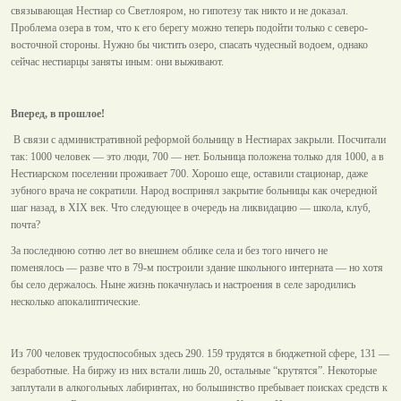
связывающая Нестиар со Светлояром, но гипотезу так никто и не доказал.
Проблема озера в том, что к его берегу можно теперь подойти только с северо-
восточной стороны. Нужно бы чистить озеро, спасать чудесный водоем, однако
сейчас нестиарцы заняты иным: они выживают.
Вперед, в прошлое!
В связи с административной реформой больницу в Нестиарах закрыли. Посчитали
так: 1000 человек — это люди, 700 — нет. Больница положена только для 1000, а в
Нестиарском поселении проживает 700. Хорошо еще, оставили стационар, даже
зубного врача не сократили. Народ воспринял закрытие больницы как очередной
шаг назад, в XIX век. Что следующее в очередь на ликвидацию — школа, клуб,
почта?
За последнюю сотню лет во внешнем облике села и без того ничего не
поменялось — разве что в 79-м построили здание школьного интерната — но хотя
бы село держалось. Ныне жизнь покачнулась и настроения в селе зародились
несколько апокалиптические.
Из 700 человек трудоспособных здесь 290. 159 трудятся в бюджетной сфере, 131 —
безработные. На биржу из них встали лишь 20, остальные “крутятся”. Некоторые
заплутали в алкогольных лабиринтах, но большинство пребывает поисках средств к