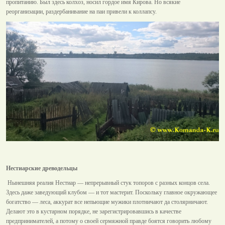
пропитанию. Был здесь колхоз, носил гордое имя Кирова. Но всякие
реорганизации, раздербанивание на паи привели к коллапсу.
Нестиарские древодельцы
Нынешняя реалия Нестиар — непрерывный стук топоров с разных концов села.
Здесь даже заведующий клубом — и тот мастерит. Поскольку главное окружающее
богатство — леса, аккурат все непьющие мужики плотничают да столярничают.
Делают это в кустарном порядке, не зарегистрировавшись в качестве
предпринимателей, а потому о своей сермяжной правде боятся говорить любому