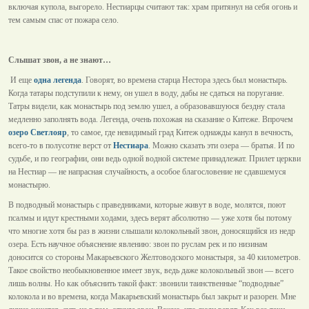
включая купола, выгорело. Нестиарцы считают так: храм притянул на себя огонь и
тем самым спас от пожара село.
Слышат звон, а не знают…
И еще
одна легенда
. Говорят, во времена старца Нестора здесь был монастырь.
Когда татары подступили к нему, он ушел в воду, дабы не сдаться на поругание.
Татры видели, как монастырь под землю ушел, а образовавшуюся бездну стала
медленно заполнять вода. Легенда, очень похожая на сказание о Китеже. Впрочем
озеро Светлояр
, то самое, где невидимый град Китеж однажды канул в вечность,
всего-то в полусотне верст от
Нестиара
. Можно сказать эти озера — братья. И по
судьбе, и по географии, они ведь одной водной системе принадлежат. Прилет церкви
на Нестиар — не напрасная случайность, а особое благословение не сдавшемуся
монастырю.
В подводный монастырь с праведниками, которые живут в воде, молятся, поют
псалмы и идут крестными ходами, здесь верят абсолютно — уже хотя бы потому
что многие хотя бы раз в жизни слышали колокольный звон, доносящийся из недр
озера. Есть научное объяснение явлению: звон по руслам рек и по низинам
доносится со стороны Макарьевского Желтоводского монастыря, за 40 километров.
Такое свойство необыкновенное имеет звук, ведь даже колокольный звон — всего
лишь волны. Но как объяснить такой факт: звонили таинственные “подводные”
колокола и во времена, когда Макарьевский монастырь был закрыт и разорен. Мне