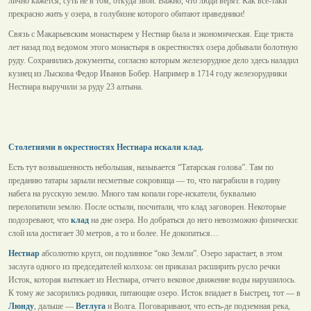
лично кажется, суть не в том, откуда звон. Важно, что люди верят. Как все-таки
прекрасно жить у озера, в голубизне которого обитают праведники!
Связь с Макарьевским монастырем у Нестиар была и экономическая. Еще триста
лет назад под ведомом этого монастыря в окрестностях озера добывали болотную
руду. Сохранились документы, согласно которым железорудное дело здесь наладил
кузнец из Лыскова Федор Иванов Бобер. Например в 1714 году железорудники
Нестиара выручили за руду 23 алтына.
Столетиями в окрестностях Нестиара искали клад
.
Есть тут возвышенность небольшая, называется “Татарская голова”. Там по
преданию татары зарыли несметные сокровища — то, что награбили в годину
набега на русскую землю. Много там копали горе-искатели, буквально
перелопатили землю. После остыли, посчитали, что клад заговорен. Некоторые
подозревают, что
клад
на дне озера. Но добраться до него невозможно физически:
слой ила достигает 30 метров, а то и более. Не докопаться…
Нестиар
абсолютно кругл, он подлинное “око Земли”. Озеро зарастает, в этом
заслуга одного из председателей колхоза: он приказал расширить русло речки
Исток, которая вытекает из Нестиара, отчего вековое движение воды нарушилось.
К тому же засорились родники, питающие озеро. Исток впадает в Быстрец, тот — в
Люнду
, дальше —
Ветлуга
и Волга. Поговаривают, что есть-де подземная река,