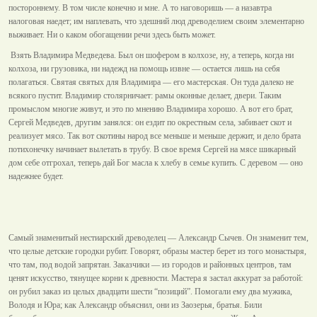
постороннему. В том числе конечно и мне. А то наговоришь — а назавтра
налоговая наедет; им наплевать, что здешний люд древоделием своим элементарно
выживает. Ни о каком обогащении речи здесь быть может.
Взять Владимира Медведева. Был он шофером в колхозе, ну, а теперь, когда ни
колхоза, ни грузовика, ни надежд на помощь извне — остается лишь на себя
полагаться. Святая святых для Владимира — его мастерская. Он туда далеко не
всякого пустит. Владимир столярничает: рамы оконные делает, двери. Таким
промыслом многие живут, и это по мнению Владимира хорошо. А вот его брат,
Сергей Медведев, другим занялся: он ездит по окрестным села, забивает скот и
реализует мясо. Так вот скотины народ все меньше и меньше держит, и дело брата
потихонечку начинает вылетать в трубу. В свое время Сергей на мясе шикарный
дом себе отгрохал, теперь дай Бог масла к хлебу в семье купить. С деревом — оно
надежнее будет.
Самый знаменитый нестиарский древоделец — Александр Сычев. Он знаменит тем,
что целые детские городки рубит. Говорят, образы мастер берет из того монастыря,
что там, под водой запрятан. Заказчики — из городов и районных центров, там
ценят искусство, тянущее корни к древности. Мастера я застал аккурат за работой:
он рубил заказ из целых двадцати шести “позиций”. Помогали ему два мужика,
Володя и Юра; как Александр объяснил, они из Заозерья, братья. Били