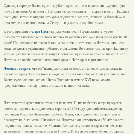
Однажды городке Васильсурске срубили храм, а в него поместили чудотворную
икону Варлаама Хутынского. Пришли наутро освящать — а храма и нету! Нашлись
очевидцы, которые видели, что храм поднялся в воздух, повисел на Волгой — и
стал медленно планировать на Север — над лесами, над болотами…
К тому времени у
озера Нестиар
уже жили люди. Представляете: утром
выбираются нестиарцы из своих черных неказистых изб — а пред ними красивый
храм! По преданию их озеро было названо так в честь старца Нестора, жившего
когда-то здесь в уединении и убитого монголами. Во всяком случае про Настеньку
я узнал уже после того как покинул Нестиары, здесь сказки этой не знают. А вот в
Нестора и в особенности в летающий храм в Нестиарах верят вполне.
Легенда говорит
, что он “невидимо стоял на озером”, а после приземлился на
высоком берегу. Все местные убеждены, что так оно и было. Если учитывать, что
Васильсурск основан отцом Ивана Грозного в начале XVI века, можно
предположить, что случилось это около пятисот лет назад.
Пять столетий деревянные строения не живут. Ныне на берегу озера красуется
каменная церковь, которую начал строить в 1848 году здешний землевладелец,
голландец Николай Яковлевич Стобеус. Храм, как видно в честь строителя и
благодетеля, был назван Никольским. Простоял он нетронутым 150 лет, но вот
недавно случилось несчастье. Мальчик баловался у сенного сарая с огнем, сено
загорелось — огонь перекинулся на Николу. И все деревянное убранство храма,