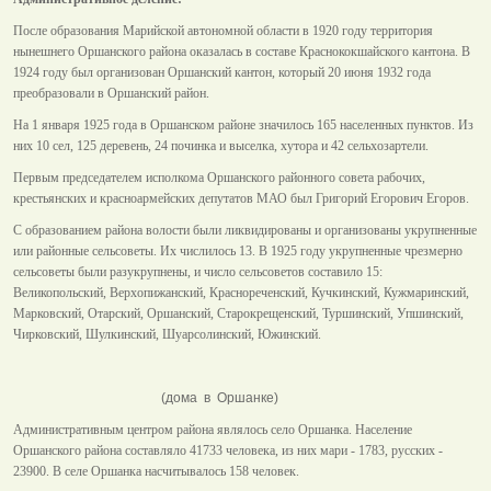
После образования Марийской автономной области в 1920 году территория
нынешнего Оршанского района оказалась в составе Краснококшайского кантона. В
1924 году был организован Оршанский кантон, который 20 июня 1932 года
преобразовали в Оршанский район.
На 1 января 1925 года в Оршанском районе значилось 165 населенных пунктов. Из
них 10 сел, 125 деревень, 24 починка и выселка, хутора и 42 сельхозартели.
Первым председателем исполкома Оршанского районного совета рабочих,
крестьянских и красноармейских депутатов МАО был Григорий Егорович Егоров.
С образованием района волости были ликвидированы и организованы укрупненные
или районные сельсоветы. Их числилось 13. В 1925 году укрупненные чрезмерно
сельсоветы были разукрупнены, и число сельсоветов составило 15:
Великопольский, Верхопижанский, Краснореченский, Кучкинский, Кужмаринский,
Марковский, Отарский, Оршанский, Старокрещенский, Туршинский, Упшинский,
Чирковский, Шулкинский, Шуарсолинский, Южинский.
(дома в Оршанке)
Административным центром района являлось село Оршанка. Население
Оршанского района составляло 41733 человека, из них мари - 1783, русских -
23900. В селе Оршанка насчитывалось 158 человек.