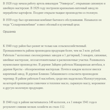
В 1928 году начала работу артель инвалидов "Универсал", открывшая сапожную и
швейную мастерские. В 1929 году построили крахмально-паточный завод по
переработке картофеля. Позднее открыли ткацкое производство и столовую.
В 1939 году был организован комбинат бытового обслуживания. Назывался он
тогда "Сельпромкомбинат" и имел обозный и кузнечный цехи.
Оршанка
К 1940 году район был развит не только как сельскохозяйственный.
Промышленность района производила продукции более, чем на 3 млн. рублей.
Работали 7 колхозных смолокуренных заводов и 1 дегтярный, 5 пекарен, сапожные,
швейные мастерские, лесозаготовительные и распиловочные участки. Развивалось
мукомольное производство. В деревне Зайцево работала Машаранская автобаза, в
деревне Кресты - обозоремонтная мастерская. Почти в каждом колхозе имелся
кирпичный завод. В деревне Блиново Табашинского сельсовета производили
черепицу. В районе работали 6 маслобоен, среди них выделялась Малокугунурская,
на которой производили сливочное и топленое масло, сырковую массу, мороженое
и другую молочную продукцию.
В 1940 году в районе насчитывалось 148 колхозов, а к 1 января 1941 года в
результате слияния мелких хозяйств их стало 112.