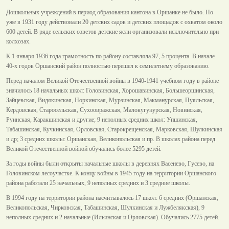
Дошкольных учреждений в период образования кантона в Оршанке не было. Но
уже в 1931 году действовали 20 детских садов и детских площадок с охватом около
600 детей. В ряде сельских советов детские ясли организовали исключительно при
колхозах.
К 1 января 1936 года грамотность по району составляла 97, 5 процента. В начале
40-х годов Оршанский район полностью перешел к семилетнему образованию.
Перед началом Великой Отечественной войны в 1940-1941 учебном году в районе
значилось 18 начальных школ: Головинская, Хорошавинская, Большеоршинская,
Зайцевская, Видякинская, Норкинская, Мурзинская, Макманурская, Пуяльская,
Кердовская, Старосельская, Сухоовражская, Малокугунурская, Новинская,
Руинская, Каракшинская и другие; 9 неполных средних школ: Упшинская,
Табашинская, Кучкинская, Орловская, Старокрещенская, Марковская, Шулкинская
и др; 3 средних школы: Оршанская, Великопольская и пр. В школах района перед
Великой Отечественной войной обучались более 5295 детей.
За годы войны были открыты начальные школы в деревнях Васенево, Гусево, на
Головинском лесоучастке. К концу войны в 1945 году на территории Оршанского
района работали 25 начальных, 9 неполных средних и 3 средние школы.
В 1994 году на территории района насчитывалось 17 школ: 6 средних (Оршанская,
Великопольская, Чирковская, Табашинская, Шулкинская и Лужбелякская), 9
неполных средних и 2 начальные (Ильинская и Орловская). Обучались 2775 детей.