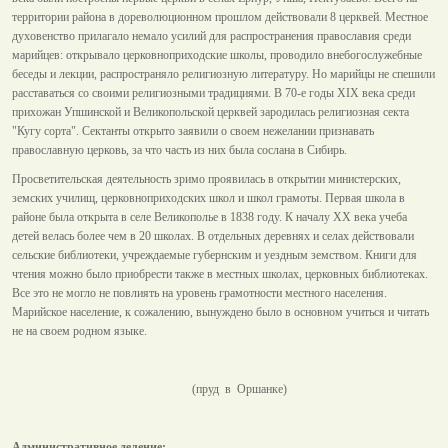
территории района в дореволюционном прошлом действовали 8 церквей. Местное
духовенство прилагало немало усилий для распространения православия среди
марийцев: открывало церковноприходские школы, проводило внебогослужебные
беседы и лекции, распространяло религиозную литературу. Но марийцы не спешили
расставаться со своими религиозными традициями. В 70-е годы XIX века среди
прихожан Упшинской и Великопольской церквей зародилась религиозная секта
"Кугу сорта". Сектанты открыто заявили о своем нежелании признавать
православную церковь, за что часть из них была сослана в Сибирь.
Просветительская деятельность зримо проявилась в открытии министерских,
земских училищ, церковноприходских школ и школ грамоты. Первая школа в
районе была открыта в селе Великополье в 1838 году. К началу XX века учеба
детей велась более чем в 20 школах. В отдельных деревнях и селах действовали
сельские библиотеки, учреждаемые губернским и уездным земством. Книги для
чтения можно было приобрести также в местных школах, церковных библиотеках.
Все это не могло не повлиять на уровень грамотности местного населения.
Марийское население, к сожалению, вынуждено было в основном учиться и читать
не на своем родном языке.
(пруд в Оршанке)
Административное деление: