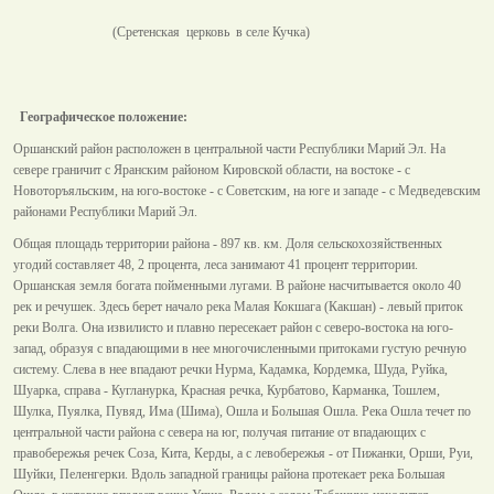
(Сретенская церковь в селе Кучка)
Географическое положение:
Оршанский район расположен в центральной части Республики Марий Эл. На
севере граничит с Яранским районом Кировской области, на востоке - с
Новоторъяльским, на юго-востоке - с Советским, на юге и западе - с Медведевским
районами Республики Марий Эл.
Общая площадь территории района - 897 кв. км. Доля сельскохозяйственных
угодий составляет 48, 2 процента, леса занимают 41 процент территории.
Оршанская земля богата пойменными лугами. В районе насчитывается около 40
рек и речушек. Здесь берет начало река Малая Кокшага (Какшан) - левый приток
реки Волга. Она извилисто и плавно пересекает район с северо-востока на юго-
запад, образуя с впадающими в нее многочисленными притоками густую речную
систему. Слева в нее впадают речки Нурма, Кадамка, Кордемка, Шуда, Руйка,
Шуарка, справа - Кугланурка, Красная речка, Курбатово, Карманка, Тошлем,
Шулка, Пуялка, Пувяд, Има (Шима), Ошла и Большая Ошла. Река Ошла течет по
центральной части района с севера на юг, получая питание от впадающих с
правобережья речек Соза, Кита, Керды, а с левобережья - от Пижанки, Орши, Руи,
Шуйки, Пеленгерки. Вдоль западной границы района протекает река Большая