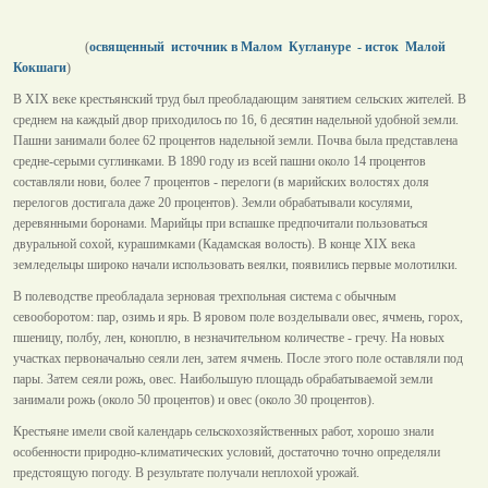
(
освященный источник в Малом Куглануре - исток Малой
Кокшаги
)
В XIX веке крестьянский труд был преобладающим занятием сельских жителей. В
среднем на каждый двор приходилось по 16, 6 десятин надельной удобной земли.
Пашни занимали более 62 процентов надельной земли. Почва была представлена
средне-серыми суглинками. В 1890 году из всей пашни около 14 процентов
составляли нови, более 7 процентов - перелоги (в марийских волостях доля
перелогов достигала даже 20 процентов). Земли обрабатывали косулями,
деревянными боронами. Марийцы при вспашке предпочитали пользоваться
двуральной сохой, курашимками (Кадамская волость). В конце XIX века
земледельцы широко начали использовать веялки, появились первые молотилки.
В полеводстве преобладала зерновая трехпольная система с обычным
севооборотом: пар, озимь и ярь. В яровом поле возделывали овес, ячмень, горох,
пшеницу, полбу, лен, коноплю, в незначительном количестве - гречу. На новых
участках первоначально сеяли лен, затем ячмень. После этого поле оставляли под
пары. Затем сеяли рожь, овес. Наибольшую площадь обрабатываемой земли
занимали рожь (около 50 процентов) и овес (около 30 процентов).
Крестьяне имели свой календарь сельскохозяйственных работ, хорошо знали
особенности природно-климатических условий, достаточно точно определяли
предстоящую погоду. В результате получали неплохой урожай.