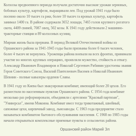
Колхозы предвоенного периода получали достаточно высокие урожаи зерновых,
бобовых культур, картофеля, выращивали лен. Под урожай 1941 года было
посеяно около 10 тысяч га ржи, более 10 тысяч га яровых культур, картофель
занимал 1400 га. В районе содержали 3652 лошади, 7465 голов крупного рогатого
скота, 4409 свиней, 7087 овец, 502 козы. К 1941 году действовали 2 машинно-
тракторные станции и 89 колхозных кузниц.
Мирная жизнь была прервана. В период Великой Отечественной войны из
Оршанского района за 1941-1945 годы были призваны более 6 тысяч человек,
более 4 тысяч не вернулись. Уроженцы района воевали на всех фронтах, принимали
участие во многих крупных операциях, проявляли мужество, стойкость и отвагу.
Александр Иванович Владимиров и Николай Сергеевич Рябинин удостоены звания
Героя Советского Союза, Василий Пантелеевич Васенев и Николай Иванович
Шевнин - полные кавалеры орденов Славы.
В 1941 году из Киева был эвакуирован комбинат, имеющий более 20 цехов. Его
разместили по населенным пунктам Оршанского района. С 1954 года комбинат
несколько раз реформировали, объединяли с артелями "Красный партизан",
"Универсал", имени Микояна. Комбинат имел тогда трикотажный, швейный,
сапожные цехи, кирпичный завод, льнозаводы. С 1963 года предприятие стало
называться комбинатом бытового обслуживания населения. С 1968 по 1985 годы
начали открываться комплексные приемные пункты в сельсоветах района.
Оршанский район Марий Эл