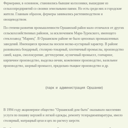
Фермерами, в основном, становились бывшие колхозники, вышедшие из
сельхозпредприятий со своими земельными паями. Но есть среди них и городские
жители. Главным образом, фермеры занимались растениеводством и
овощеводством.
По степени развития промышленности Оршанский район мало отличался от других
сельскохозяйственных районов, за исключением Мари-Турекского, имеющего
стеклозавод "Мариец". В Оршанском районе не было цензовых промышленных
заведений. Имеющиеся промыслы носили мелко-кустарный характер. В районе
развивались бондарный, столярно-токарный, плотничный промыслы, производство
саней, кадок, смолокурение, дегтекурение, кузнечный промысел, гончарное,
кирпичное производство, выделка овчин, кожевенное производство, валяльное
производство, шорный промысел, прядильно-ткацкое производство и др.
(парк и администрация Оршанки)
В 1994 году акционерное общество "Оршанский дом быта" оказывало населению
услуги по пошиву верхней и легкой одежды, ремонту телерадиоаппаратуры, имело
столярный, матрацный цехи и цех по расчесу шерсти.