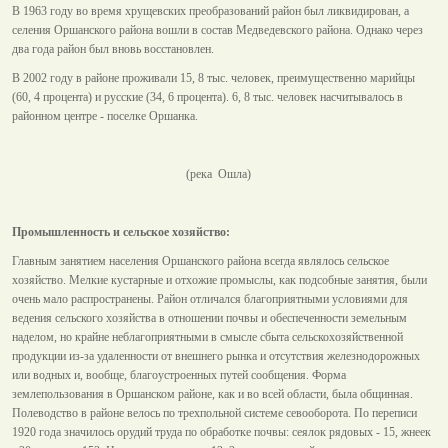
В 1963 году во время хрущевских преобразований район был ликвидирован, а
селения Оршанского района вошли в состав Медведевского района. Однако через
два года район был вновь восстановлен.
В 2002 году в районе проживали 15, 8 тыс. человек, преимущественно марийцы
(60, 4 процента) и русские (34, 6 процента). 6, 8 тыс. человек насчитывалось в
районном центре - поселке Оршанка.
(река Ошла)
Промышленность и сельское хозяйство:
Главным занятием населения Оршанского района всегда являлось сельское
хозяйство. Мелкие кустарные и отхожие промыслы, как подсобные занятия, были
очень мало распространены. Район отличался благоприятными условиями для
ведения сельского хозяйства в отношении почвы и обеспеченности земельным
наделом, но крайне неблагоприятными в смысле сбыта сельскохозяйственной
продукции из-за удаленности от внешнего рынка и отсутствия железнодорожных
или водных и, вообще, благоустроенных путей сообщения. Форма
землепользования в Оршанском районе, как и во всей области, была общинная.
Полеводство в районе велось по трехпольной системе севооборота. По переписи
1920 года значилось орудий труда по обработке почвы: сеялок рядовых - 15, жнеек