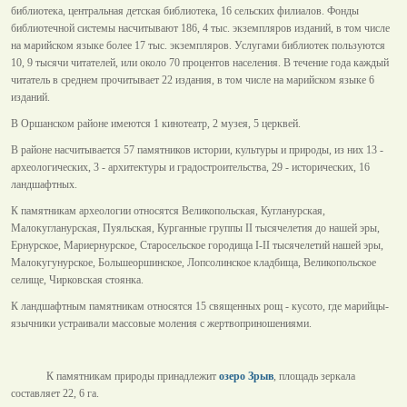
библиотека, центральная детская библиотека, 16 сельских филиалов. Фонды
библиотечной системы насчитывают 186, 4 тыс. экземпляров изданий, в том числе
на марийском языке более 17 тыс. экземпляров. Услугами библиотек пользуются
10, 9 тысячи читателей, или около 70 процентов населения. В течение года каждый
читатель в среднем прочитывает 22 издания, в том числе на марийском языке 6
изданий.
В Оршанском районе имеются 1 кинотеатр, 2 музея, 5 церквей.
В районе насчитывается 57 памятников истории, культуры и природы, из них 13 -
археологических, 3 - архитектуры и градостроительства, 29 - исторических, 16
ландшафтных.
К памятникам археологии относятся Великопольская, Кугланурская,
Малокугланурская, Пуяльская, Курганные группы II тысячелетия до нашей эры,
Ернурское, Мариернурское, Старосельское городища I-II тысячелетий нашей эры,
Малокугунурское, Большеоршинское, Лопсолинское кладбища, Великопольское
селище, Чирковская стоянка.
К ландшафтным памятникам относятся 15 священных рощ - кусото, где марийцы-
язычники устраивали массовые моления с жертвоприношениями.
К памятникам природы принадлежит
озеро Зрыв
, площадь зеркала
составляет 22, 6 га.