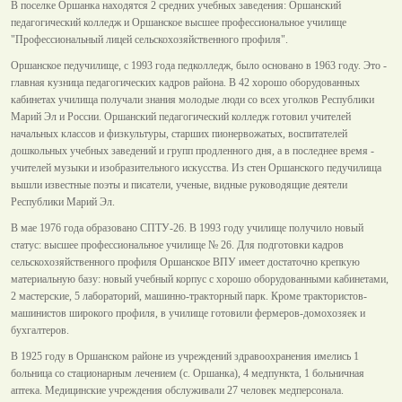
В поселке Оршанка находятся 2 средних учебных заведения: Оршанский
педагогический колледж и Оршанское высшее профессиональное училище
"Профессиональный лицей сельскохозяйственного профиля".
Оршанское педучилище, с 1993 года педколледж, было основано в 1963 году. Это -
главная кузница педагогических кадров района. В 42 хорошо оборудованных
кабинетах училища получали знания молодые люди со всех уголков Республики
Марий Эл и России. Оршанский педагогический колледж готовил учителей
начальных классов и физкультуры, старших пионервожатых, воспитателей
дошкольных учебных заведений и групп продленного дня, а в последнее время -
учителей музыки и изобразительного искусства. Из стен Оршанского педучилища
вышли известные поэты и писатели, ученые, видные руководящие деятели
Республики Марий Эл.
В мае 1976 года образовано СПТУ-26. В 1993 году училище получило новый
статус: высшее профессиональное училище № 26. Для подготовки кадров
сельскохозяйственного профиля Оршанское ВПУ имеет достаточно крепкую
материальную базу: новый учебный корпус с хорошо оборудованными кабинетами,
2 мастерские, 5 лабораторий, машинно-тракторный парк. Кроме трактористов-
машинистов широкого профиля, в училище готовили фермеров-домохозяек и
бухгалтеров.
В 1925 году в Оршанском районе из учреждений здравоохранения имелись 1
больница со стационарным лечением (с. Оршанка), 4 медпункта, 1 больничная
аптека. Медицинские учреждения обслуживали 27 человек медперсонала.