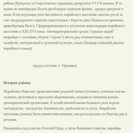
района (Ернурское и Старосельское городища) датируются VI-VII веками. В то
время на левобережье Волги преобладали пермские финны - предки удмуртов и
коми. В последующие века численность марийского населения заметно росла за
счет неоднократного притока переселенцев с берегов реки Пижма и ее притоков,
правобережья Волги. Сформировавшаяся в результате консолидации марийского
населения в XIII-XVI веках этнотерриториальная группа "сорокан марий"
(марийцы с головным убором "сорока") имела ряд отличительных черт в
хозяйстве, материальной и духовной культуре, языке (йошкар-олинский диалект
марийского языка).
(пруд и плотина в Оршанке)
История района:
Марийское общество, представленное родовой знатью (сотники, сотенные князья -
лужавуи, десятники) и простыми общинниками, сохраняло элементы военно-
демократической организации. В хозяйственной жизни большую роль играли
скотоводство, земледелие, бортничество, рыболовство и охота. Марийские
поселения (илемы) были немногочисленными, они располагались по берегам рек и
речушек.
Оказавшись под властью Золотой Орды, а затем Казанского ханства, марийцы