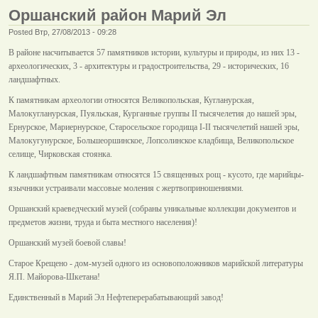
Оршанский район Марий Эл
Posted Втр, 27/08/2013 - 09:28
В районе насчитывается 57 памятников истории, культуры и природы, из них 13 -
археологических, 3 - архитектуры и градостроительства, 29 - исторических, 16
ландшафтных.
К памятникам археологии относятся Великопольская, Кугланурская,
Малокугланурская, Пуяльская, Курганные группы II тысячелетия до нашей эры,
Ернурское, Мариернурское, Старосельское городища I-II тысячелетий нашей эры,
Малокугунурское, Большеоршинское, Лопсолинское кладбища, Великопольское
селище, Чирковская стоянка.
К ландшафтным памятникам относятся 15 священных рощ - кусото, где марийцы-
язычники устраивали массовые моления с жертвоприношениями.
Оршанский краеведческий музей (собраны уникальные коллекции документов и
предметов жизни, труда и быта местного населения)!
Оршанский музей боевой славы!
Старое Крещено - дом-музей одного из основоположников марийской литературы
Я.П. Майорова-Шкетана!
Единственный в Марий Эл Нефтеперерабатывающий завод!