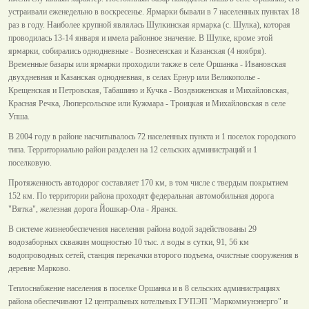
устраивали еженедельно в воскресенье. Ярмарки бывали в 7 населенных пунктах 18
раз в году. Наиболее крупной являлась Шулкинская ярмарка (с. Шулка), которая
проводилась 13-14 января и имела районное значение. В Шулке, кроме этой
ярмарки, собирались однодневные - Вознесенская и Казанская (4 ноября).
Временные базары или ярмарки проходили также в селе Оршанка - Ивановская
двухдневная и Казанская однодневная, в селах Ернур или Великополье -
Крещенская и Петровская, Табашино и Кучка - Воздвиженская и Михайловская,
Красная Речка, Люперсольское или Кужмара - Троицкая и Михайловская в селе
Упша.
В 2004 году в районе насчитывалось 72 населенных пункта и 1 поселок городского
типа. Территориально район разделен на 12 сельских администраций и 1
поселковую.
Протяженность автодорог составляет 170 км, в том числе с твердым покрытием
152 км. По территории района проходят федеральная автомобильная дорога
"Вятка", железная дорога Йошкар-Ола - Яранск.
В системе жизнеобеспечения населения района водой задействованы 29
водозаборных скважин мощностью 10 тыс. л воды в сутки, 91, 56 км
водопроводных сетей, станция перекачки второго подъема, очистные сооружения в
деревне Марково.
Теплоснабжение населения в поселке Оршанка и в 8 сельских администрациях
района обеспечивают 12 центральных котельных ГУПЭП "Маркоммунэнерго" и