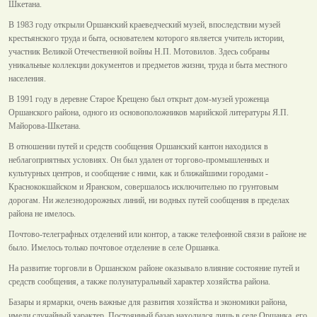
Шкетана.
В 1983 году открыли Оршанский краеведческий музей, впоследствии музей
крестьянского труда и быта, основателем которого является учитель истории,
участник Великой Отечественной войны Н.П. Мотовилов. Здесь собраны
уникальные коллекции документов и предметов жизни, труда и быта местного
населения.
В 1991 году в деревне Старое Крещено был открыт дом-музей уроженца
Оршанского района, одного из основоположников марийской литературы Я.П.
Майорова-Шкетана.
В отношении путей и средств сообщения Оршанский кантон находился в
неблагоприятных условиях. Он был удален от торгово-промышленных и
культурных центров, и сообщение с ними, как и ближайшими городами -
Краснококшайском и Яранском, совершалось исключительно по грунтовым
дорогам. Ни железнодорожных линий, ни водных путей сообщения в пределах
района не имелось.
Почтово-телеграфных отделений или контор, а также телефонной связи в районе не
было. Имелось только почтовое отделение в селе Оршанка.
На развитие торговли в Оршанском районе оказывало влияние состояние путей и
средств сообщения, а также полунатуральный характер хозяйства района.
Базары и ярмарки, очень важные для развития хозяйства и экономики района,
имели случайный характер. Постоянный базар находился лишь в селе Оршанка, его