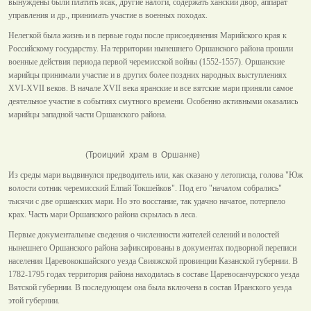
вынуждены были платить ясак, другие налоги, содержать ханский двор, аппарат
управления и др., принимать участие в военных походах.
Нелегкой была жизнь и в первые годы после присоединения Марийского края к
Российскому государству. На территории нынешнего Оршанского района прошли
военные действия периода первой черемисской войны (1552-1557). Оршанские
марийцы принимали участие и в других более поздних народных выступлениях
XVI-XVII веков. В начале XVII века яранские и все вятские мари приняли самое
деятельное участие в событиях смутного времени. Особенно активными оказались
марийцы западной части Оршанского района.
(Троицкий храм в Оршанке)
Из среды мари выдвинулся предводитель или, как сказано у летописца, голова "Юж
волости сотник черемисский Елпай Токшейков". Под его "началом собрались"
тысячи с две оршанских мари. Но это восстание, так удачно начатое, потерпело
крах. Часть мари Оршанского района скрылась в леса.
Первые документальные сведения о численности жителей селений и волостей
нынешнего Оршанского района зафиксированы в документах подворной переписи
населения Царевококшайского уезда Свияжской провинции Казанской губернии. В
1782-1795 годах территория района находилась в составе Царевосанчурского уезда
Вятской губернии. В последующем она была включена в состав Иранского уезда
этой губернии.