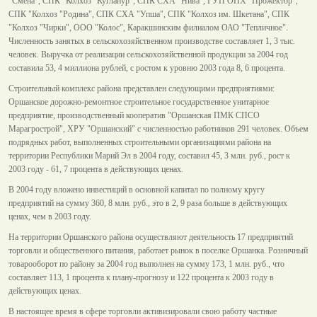
"Смена", СПК "Колхоз "Кугланур", СПК СХА "Нива", ГУП ОПХ "Прожектор",
СПК "Колхоз "Родина", СПК СХА "Упша", СПК "Колхоз им. Шкетана", СПК
"Колхоз "Чирки", ООО "Колос", Каракшинским филиалом ОАО "Тепличное".
Численность занятых в сельскохозяйственном производстве составляет 1, 3 тыс.
человек. Выручка от реализации сельскохозяйственной продукции за 2004 год
составила 53, 4 миллиона рублей, с ростом к уровню 2003 года 8, 6 процента.
Строительный комплекс района представлен следующими предприятиями:
Оршанское дорожно-ремонтное строительное государственное унитарное
предприятие, производственный кооператив "Оршанская ПМК СПСО
Марагрострой", ХРУ "Оршанский" с численностью работников 291 человек. Объем
подрядных работ, выполненных строительными организациями района на
территории Республики Марий Эл в 2004 году, составил 45, 3 млн. руб., рост к
2003 году - 61, 7 процента в действующих ценах.
В 2004 году вложено инвестиций в основной капитал по полному кругу
предприятий на сумму 360, 8 млн. руб., это в 2, 9 раза больше в действующих
ценах, чем в 2003 году.
На территории Оршанского района осуществляют деятельность 17 предприятий
торговли и общественного питания, работает рынок в поселке Оршанка. Розничный
товарооборот по району за 2004 год выполнен на сумму 173, 1 млн. руб., что
составляет 113, 1 процента к плану-прогнозу и 122 процента к 2003 году в
действующих ценах.
В настоящее время в сфере торговли активизировали свою работу частные