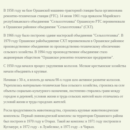
В 1958 году на базе Оршанской машинно-тракторной станции была организована
ремонтно-техническая станция (РТС). 14 июня 1961 года приказом Марийского
республиканского объединения "Сельхозтехника" Оршанскую РТС переименовали
в Оршанское районное объединение "Сельхозтехника" (СХТ).
В 1966 году было построено здание мастерской объединения "Сельхозтехника". В
1979 году Оршанское райобъединение СХТ переименовали в Оршанское районное
производственное объединение по производственно-техническому обеспечению
сельского хозяйства. В 1994 году производственное объединение стало
акционерным обществом "Оршанское ремонтно-техническое предприятие".
С 1950 года начался процесс укрупнения колхозов. Мелкие крестьянские хозяйства
начали объединять в крупные.
Начиная с 50-х, и вплоть до начала 90-х годов шло активное развитие колхозов.
Укреплялась материально-техническая база сельского хозяйства, строились на селе
объекты социально-культурного назначения, постепенно стирались грани между
городом и деревней, условия жизни и труда сельских жителей мало отличались от
условий жизни и труда городских жителей.
Росла продуктивность животноводства, строились крупные животноводческие
комплексы. Первый свиноводческий комплекс на территории Оршанского района
был построен в 1970 году в Отарах. Такой же комплекс в 1971 году построили в
Куглануре, в 1972 году - в Лужбеляке, в 1975 году - в Чирках.