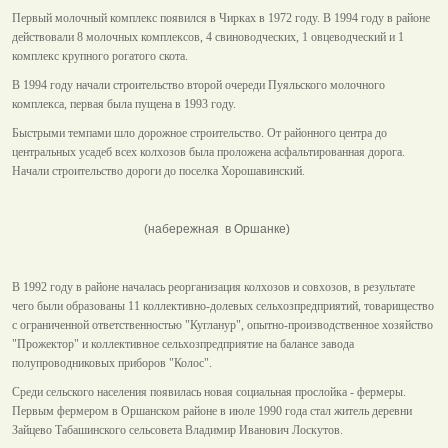
Первый молочный комплекс появился в Чирках в 1972 году. В 1994 году в районе
действовали 8 молочных комплексов, 4 свиноводческих, 1 овцеводческий и 1
комплекс крупного рогатого скота.
В 1994 году начали строительство второй очереди Пуяльского молочного
комплекса, первая была пущена в 1993 году.
Быстрыми темпами шло дорожное строительство. От районного центра до
центральных усадеб всех колхозов была проложена асфальтированная дорога.
Начали строительство дороги до поселка Хорошавинский.
(набережная в Оршанке)
В 1992 году в районе началась реорганизация колхозов и совхозов, в результате
чего были образованы 11 коллективно-долевых сельхозпредприятий, товарищество
с ограниченной ответственностью "Кугланур", опытно-производственное хозяйство
"Прожектор" и коллективное сельхозпредприятие на балансе завода
полупроводниковых приборов "Колос".
Среди сельского населения появилась новая социальная прослойка - фермеры.
Первым фермером в Оршанском районе в июле 1990 года стал житель деревни
Зайцево Табашинского сельсовета Владимир Иванович Лоскутов.