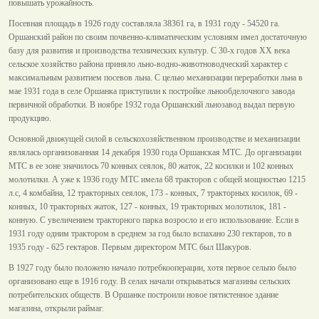
повышать урожайность.
Посевная площадь в 1926 году составляла 38361 га, в 1931 году - 54520 га.
Оршанский район по своим почвенно-климатическим условиям имел достаточную
базу для развития и производства технических культур. С 30-х годов XX века
сельское хозяйство района приняло льно-водно-животноводческий характер с
максимальным развитием посевов льна. С целью механизации переработки льна в
мае 1931 года в селе Оршанка приступили к постройке льнообделочного завода
первичной обработки. В ноябре 1932 года Оршанский льнозавод выдал первую
продукцию.
Основной движущей силой в сельскохозяйственном производстве и механизации
являлась организованная 14 декабря 1930 года Оршанская МТС. До организации
МТС в ее зоне значилось 70 конных сеялок, 80 жаток, 22 косилки и 102 конных
молотилки. А уже к 1936 году МТС имела 68 тракторов с общей мощностью 1215
л.с, 4 комбайна, 12 тракторных сеялок, 173 - конных, 7 тракторных косилок, 69 -
конных, 10 тракторных жаток, 127 - конных, 19 тракторных молотилок, 181 -
конную. С увеличением тракторного парка возросло и его использование. Если в
1931 году одним трактором в среднем за год было вспахано 230 гектаров, то в
1935 году - 625 гектаров. Первым директором МТС был Шакуров.
В 1927 году было положено начало потребкооперации, хотя первое сельпо было
организовано еще в 1916 году. В селах начали открываться магазины сельских
потребительских обществ. В Оршанке построили новое пятистенное здание
магазина, открыли раймаг.