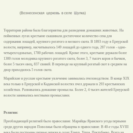
(Вознесенская церковь в селе Шулка)
Территория района была благоприятна для разведения домашних животных. На
пойменных лугах крестьяне скашивали достаточное количество сена для
содержания лошадей, крупного рогатого и мелкого скота. В 1893 году в Ернурской
волости, например, насчитывалось 149 лошадей до одного года, 287 голов - одно-
четырехгодовалых, 1700 рабочих лошадей. Кроме этого, крестьяне держали более
1300 голов молодняка крупного рогатого скота, более 3, 7 тысяч коров и бычков,
более 5 тысяч овец, 837 свиней. В переводе на крупный рогатый скот в среднем на
двор приходилось 5 голов скота.
Марийские и русские крестьяне увлеченно занимались пчеловодством. В конце XIX
века только в Ернурской и Кадамской волостях пчел держали в 293 крестьянских
хозяйствах. Развивались домашние промыслы. Более 2, 4 тысяч жителей Ернурской
волости занимались местными промыслами.
Религии:
Преобладающей религией было православие. Марийцы Яранского уезда первыми
среди других народов Поволжья были обращены в православие. В 40-е годы XVIII
века были построены первые церкви в селах Ернур, Упша, Пектубаево. Всего на