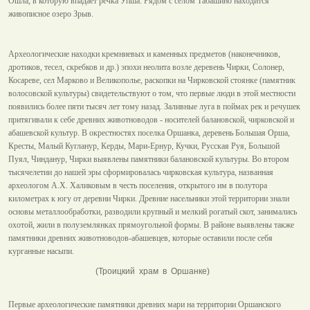
Ошла, в которую впадает речка Упша. Рядом с селом Табашино находится
живописное озеро Зрыв.
Археологические находки кремниевых и каменных предметов (наконечников,
дротиков, тесел, скребков и др.) эпохи неолита возле деревень Чирки, Солонер,
Косареве, сел Марково и Великополье, раскопки на Чирковской стоянке (памятник
волосовской культуры) свидетельствуют о том, что первые люди в этой местности
появились более пяти тысяч лет тому назад. Заливные луга в поймах рек и речушек
притягивали к себе древних животноводов - носителей балановской, чирковской и
абашевской культур. В окрестностях поселка Оршанка, деревень Большая Орша,
Кресты, Малый Кугланур, Керды, Мари-Ернур, Кучки, Русская Руя, Большой
Пуял, Чинданур, Чирки выявлены памятники балановской культуры. Во втором
тысячелетии до нашей эры сформировалась чирковская культура, названная
археологом А.Х. Халиковым в честь поселения, открытого им в полутора
километрах к югу от деревни Чирки. Древние насельники этой территории знали
основы металлообработки, разводили крупный и мелкий рогатый скот, занимались
охотой, жили в полуземлянках прямоугольной формы. В районе выявлены также
памятники древних животноводов-абашевцев, которые оставили после себя
курганные насыпи.
(Троицкий храм в Оршанке)
Первые археологические памятники древних мари на территории Оршанского