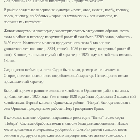
- 20, веялки - 153. Не имели инвентаря 13, 2 процента хозяйств.
В районе возделывали зерновые культуры - рожь, овес, ячмень, полбу, гречиху,
просо, пшеницу; из бобовых - горох, из технических - лен и коноплю, из
пропашных - картофель.
Животноводство на этот период характеризовалось следующим образом: всего
скота в районе в переводе на крупный рогатый скот было 23289 голов, рабочего -
6450 голов. Количество мелкого продуктивного скота было вполне
удовлетворительное: овец - 3354, свиней - 1986 (в переводе на крупный рогатый
скот). Козоводство имело случайный характер, в 1925 году в хозяйствах имелось
189 коз.
Садоводство не было развито. Садов было мало, размер их незначителен.
Огородничество носило чисто потребительский характер. Птицеводство имело
промышленный характер.
Быстрый подъем и развитие сельского хозяйства в Оршанском районе начались
приблизительно с 1925 года. Уже в конце 1928 года были образованы 3 колхоза с 32
хозяйствами. Первый колхоз в Оршанском районе - "Искра", был организован в
селе Оршанка, председателем работал Петр Григорьевич Краев.
В колхозах, главным образом, выращивали рожь сорта "Вятка" и овес сорта
"Победа". Система обработки земли в кантоне была уже многопольная. Имело
место применение минеральных удобрений, зяблевой и ранней вспашки, посев
сеялкой и ряд других агротехнических мероприятий, что давало возможность