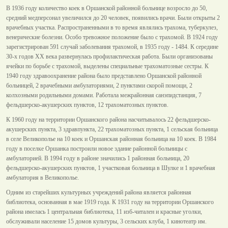
В 1936 году количество коек в Оршанской районной больнице возросло до 50,
средний медперсонал увеличился до 20 человек, появились врачи. Были открыты 2
врачебных участка. Распространенными в то время являлись трахома, туберкулез,
венерические болезни. Особо тревожное положение было с трахомой. В 1924 году
зарегистрирован 591 случай заболевания трахомой, в 1935 году - 1484. К середине
30-х годов XX века развернулась профилактическая работа. Были организованы
ячейки по борьбе с трахомой, выделены специальные трахоматозные сестры. К
1940 году здравоохранение района было представлено Оршанской районной
больницей, 2 врачебными амбулаториями, 2 пунктами скорой помощи, 2
колхозными родильными домами. Работала межрайонная санэпидстанция, 7
фельдшерско-акушерских пунктов, 12 трахоматозных пунктов.
К 1960 году на территории Оршанского района насчитывалось 22 фельдшерско-
акушерских пункта, 3 здравпункта, 22 трахоматозных пункта, 1 сельская больница
в селе Великополье на 10 коек и Оршанская районная больница на 10 коек. В 1984
году в поселке Оршанка построили новое здание районной больницы с
амбулаторией. В 1994 году в районе значились 1 районная больница, 20
фельдшерско-акушерских пунктов, 1 участковая больница в Шулке и 1 врачебная
амбулатория в Великополье.
Одним из старейших культурных учреждений района является районная
библиотека, основанная в мае 1919 года. К 1931 году на территории Оршанского
района имелась 1 центральная библиотека, 11 изб-читален и красные уголки,
обслуживали население 15 домов культуры, 3 сельских клуба, 1 кинотеатр им.