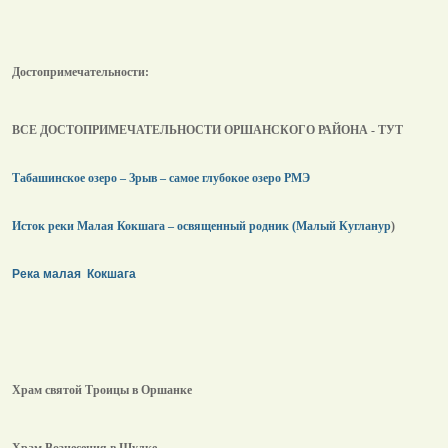
Достопримечательности:
ВСЕ ДОСТОПРИМЕЧАТЕЛЬНОСТИ ОРШАНСКОГО РАЙОНА - ТУТ
Табашинское озеро – Зрыв – самое глубокое озеро РМЭ
Исток реки Малая Кокшага – освященный родник (Малый Кугланур
)
Река малая Кокшага
Храм святой Троицы в Оршанке
Храм Вознесения в Шулке