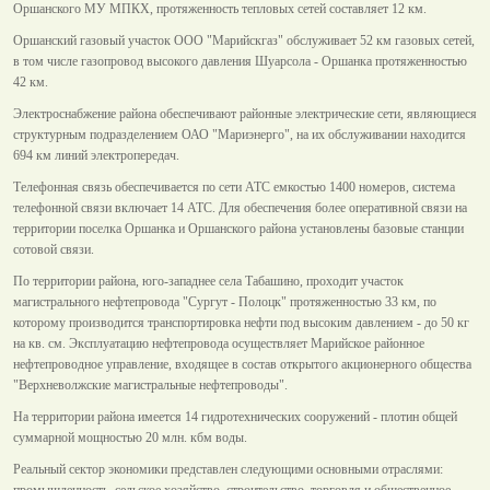
Оршанского МУ МПКХ, протяженность тепловых сетей составляет 12 км.
Оршанский газовый участок ООО "Марийскгаз" обслуживает 52 км газовых сетей,
в том числе газопровод высокого давления Шуарсола - Оршанка протяженностью
42 км.
Электроснабжение района обеспечивают районные электрические сети, являющиеся
структурным подразделением ОАО "Мариэнерго", на их обслуживании находится
694 км линий электропередач.
Телефонная связь обеспечивается по сети АТС емкостью 1400 номеров, система
телефонной связи включает 14 АТС. Для обеспечения более оперативной связи на
территории поселка Оршанка и Оршанского района установлены базовые станции
сотовой связи.
По территории района, юго-западнее села Табашино, проходит участок
магистрального нефтепровода "Сургут - Полоцк" протяженностью 33 км, по
которому производится транспортировка нефти под высоким давлением - до 50 кг
на кв. см. Эксплуатацию нефтепровода осуществляет Марийское районное
нефтепроводное управление, входящее в состав открытого акционерного общества
"Верхневолжские магистральные нефтепроводы".
На территории района имеется 14 гидротехнических сооружений - плотин общей
суммарной мощностью 20 млн. кбм воды.
Реальный сектор экономики представлен следующими основными отраслями:
промышленность, сельское хозяйство, строительство, торговля и общественное