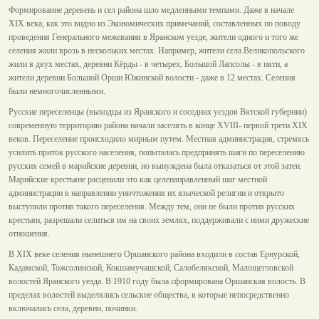
Формирование деревень и сел района шло медленными темпами. Даже в начале
XIX века, как это видно из Экономических примечаний, составленных по поводу
проведения Генерального межевания в Яранском уезде, жители одного и того же
селения жили врозь в нескольких местах. Например, жители села Великопольского
жили в двух местах, деревни Кёрды - в четырех, Большой Лапсолы - в пяти, а
жители деревни Большой Орши Южинской волости - даже в 12 местах. Селения
были немногочисленными.
Русские переселенцы (выходцы из Яранского и соседних уездов Вятской губернии)
современную территорию района начали заселять в конце XVIII- первой трети XIX
веков. Переселение происходило мирным путем. Местная администрация, стремясь
усилить приток русского населения, попыталась предпринять шаги по переселению
русских семей в марийские деревни, но вынуждена была отказаться от этой затеи.
Марийские крестьяне расценили это как целенаправленный шаг местной
администрации в направлении уничтожения их языческой религии и открыто
выступили против такого переселения. Между тем, они не были против русских
крестьян, разрешали селиться им на своих землях, поддерживали с ними дружеские
отношения.
В XIX веке селения нынешнего Оршанского района входили в состав Ернурской,
Кадамской, Тожсолинской, Кокшамучашской, Салобелякской, Малощегловской
волостей Яранского уезда. В 1910 году была сформирована Оршанская волость. В
пределах волостей выделялись сельские общества, в которые непосредственно
включались села, деревни, починки.