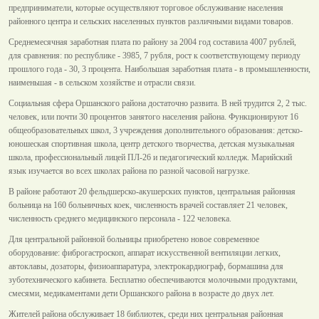
предприниматели, которые осуществляют торговое обслуживание населения
районного центра и сельских населенных пунктов различными видами товаров.
Среднемесячная заработная плата по району за 2004 год составила 4007 рублей,
для сравнения: по республике - 3985, 7 рубля, рост к соответствующему периоду
прошлого года - 30, 3 процента. Наибольшая заработная плата - в промышленности,
наименьшая - в сельском хозяйстве и отрасли связи.
Социальная сфера Оршанского района достаточно развита. В ней трудится 2, 2 тыс.
человек, или почти 30 процентов занятого населения района. Функционируют 16
общеобразовательных школ, 3 учреждения дополнительного образования: детско-
юношеская спортивная школа, центр детского творчества, детская музыкальная
школа, профессиональный лицей ПЛ-26 и педагогический колледж. Марийский
язык изучается во всех школах района по разной часовой нагрузке.
В районе работают 20 фельдшерско-акушерских пунктов, центральная районная
больница на 160 больничных коек, численность врачей составляет 21 человек,
численность среднего медицинского персонала - 122 человека.
Для центральной районной больницы приобретено новое современное
оборудование: фиброгастроскоп, аппарат искусственной вентиляции легких,
автоклавы, дозаторы, физиоаппаратура, электрокардиограф, бормашина для
зуботехнического кабинета. Бесплатно обеспечиваются молочными продуктами,
смесями, медикаментами дети Оршанского района в возрасте до двух лет.
Жителей района обслуживает 18 библиотек, среди них центральная районная