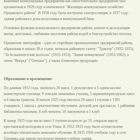
Комбинат коммунальных предприятий как самостоятельное предприятие был
организован в 1929 году и именовался "Жилищно-коммунальное хозяйство
Оршанского района". В 1936 году была построена электростанция, в 1937 году -
здания районного дома колхозника и коммунальной бани.
Основные функции коммунального предприятия района: ремонт и эксплуатация
жилья, котельных, снабжение населения района водой и благоустройство поселка.
Оршанская типография - одно из старейших промышленных предприятий района,
образована в начале 30-х годов, печатала районную газету: "Трактор" (1932-1935),
"За большевистские колхозы" (1935-1953), "Знамя коммунизма" (1953-1962), а
затем "Вперед" ("Ончыко"), а также бланочную продукцию.
Образование и просвещение:
По данным 1912 года, значилось 20 школ, 1 двуклассное и 1 одноклассное
министерские училища, 9 земских начальных училищ, 5 церковноприходских школ
и 4 школы грамоты. В начале 1925 года имелось 20 школ I ступени с 1391
учащимся, 1 школа с девятилетним обучением, детский дом при школе, 1 районная
библиотека-читальня, 8 изб-читален, 10 ликпунктов и 1 клуб.
К концу 1925 года число школ I ступени возросло до 33, открыли школу
крестьянской молодежи в селе Упша. К 1932-1933 году было осуществлено
всеобщее обязательное начальное обучение. В 1935-1936 учебном году в селе
Оршанка для школы построили типовое учебное здание.