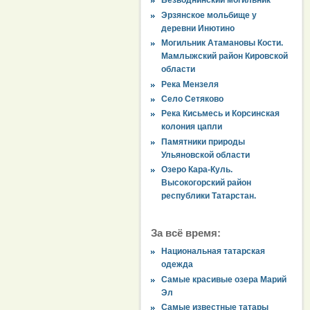
Безводнинский могильник
Эрзянское мольбище у
деревни Инютино
Могильник Атамановы Кости.
Мамлыжский район Кировской
области
Река Мензеля
Село Сетяково
Река Кисьмесь и Корсинская
колония цапли
Памятники природы
Ульяновской области
Озеро Кара-Куль.
Высокогорский район
республики Татарстан.
За всё время:
Национальная татарская
одежда
Самые красивые озера Марий
Эл
Самые известные татары