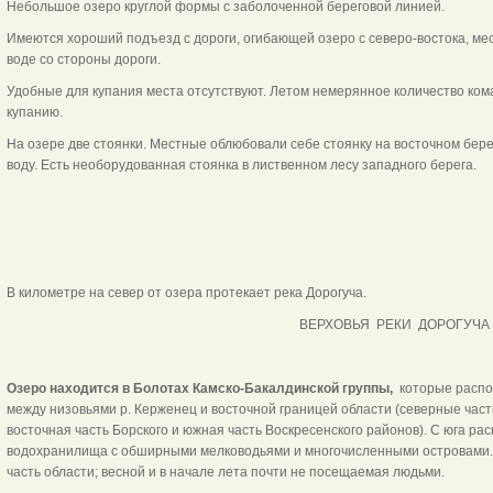
Небольшое озеро круглой формы с заболоченной береговой линией.
Имеются хороший подъезд с дороги, огибающей озеро с северо-востока, мес
воде со стороны дороги.
Удобные для купания места отсутствуют. Летом немерянное количество кома
купанию.
На озере две стоянки. Местные облюбовали себе стоянку на восточном берегу
воду. Есть необорудованная стоянка в лиственном лесу западного берега.
В километре на север от озера протекает река Дорогуча.
ВЕРХОВЬЯ РЕКИ ДОРОГУЧА
Озеро находится в Болотах Камско-Бакалдинской группы,
которые распо
между низовьями р. Керженец и восточной границей области (северные част
восточная часть Борского и южная часть Воскресенского районов). С юга ра
водохранилища с обширными мелководьями и многочисленными островами.
часть области; весной и в начале лета почти не посещаемая людьми.