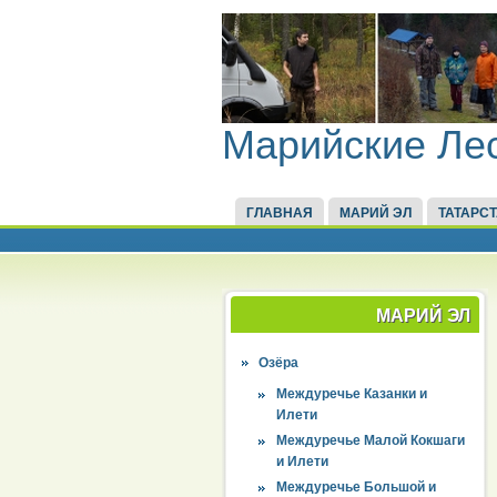
Марийские Ле
ГЛАВНАЯ
МАРИЙ ЭЛ
ТАТАРС
МАРИЙ ЭЛ
Озёра
Междуречье Казанки и
Илети
Междуречье Малой Кокшаги
и Илети
Междуречье Большой и