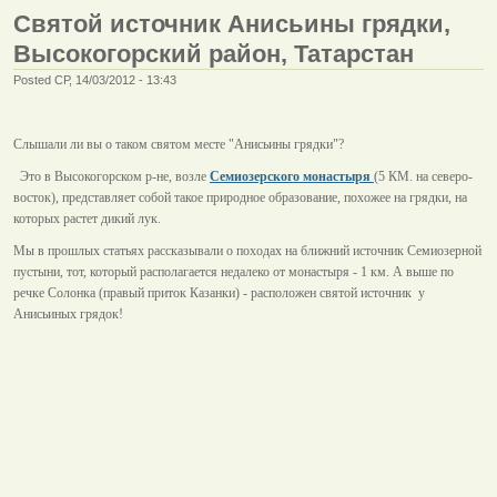
Святой источник Анисьины грядки,
Высокогорский район, Татарстан
Posted СР, 14/03/2012 - 13:43
Слышали ли вы о таком святом месте "Анисьины грядки"?
Это в Высокогорском р-не, возле
Семиозерского монастыря
(5 КМ. на северо-
восток), представляет собой такое природное образование, похожее на грядки, на
которых растет дикий лук.
Мы в прошлых статьях рассказывали о походах на ближний источник Семиозерной
пустыни, тот, который располагается недалеко от монастыря - 1 км. А выше по
речке Солонка (правый приток Казанки) - расположен святой источник у
Анисьиных грядок!