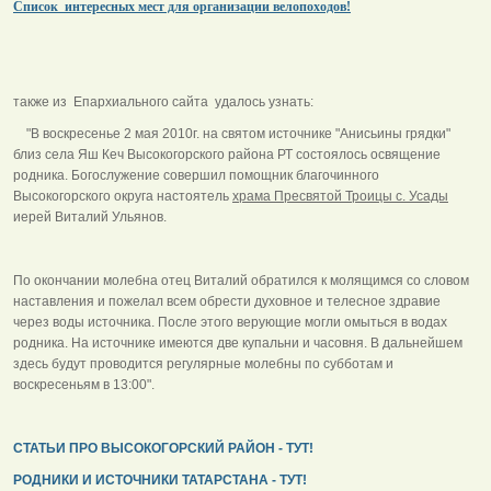
Список интересных мест для организации велопоходов!
также из Епархиального сайта удалось узнать:
"В воскресенье 2 мая 2010г. на святом источнике "Анисьины грядки"
близ села Яш Кеч Высокогорского района РТ состоялось освящение
родника. Богослужение совершил помощник благочинного
Высокогорского округа настоятель
храма Пресвятой Троицы с. Усады
иерей Виталий Ульянов.
По окончании молебна отец Виталий обратился к молящимся со словом
наставления и пожелал всем обрести духовное и телесное здравие
через воды источника. После этого верующие могли омыться в водах
родника. На источнике имеются две купальни и часовня. В дальнейшем
здесь будут проводится регулярные молебны по субботам и
воскресеньям в 13:00".
СТАТЬИ ПРО ВЫСОКОГОРСКИЙ РАЙОН - ТУТ!
РОДНИКИ И ИСТОЧНИКИ ТАТАРСТАНА - ТУТ!