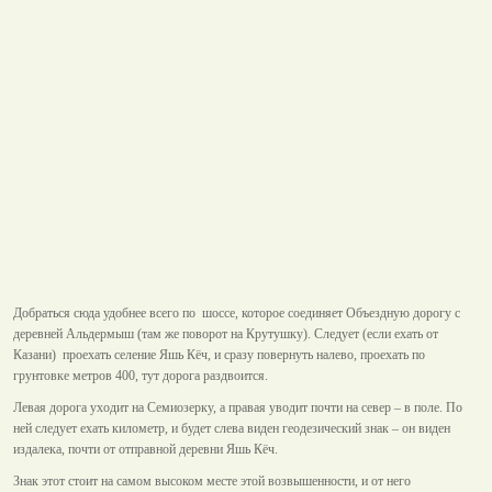
Добраться сюда удобнее всего по шоссе, которое соединяет Объездную дорогу с
деревней Альдермыш (там же поворот на Крутушку). Следует (если ехать от
Казани) проехать селение Яшь Кёч, и сразу повернуть налево, проехать по
грунтовке метров 400, тут дорога раздвоится.
Левая дорога уходит на Семиозерку, а правая уводит почти на север – в поле. По
ней следует ехать километр, и будет слева виден геодезический знак – он виден
издалека, почти от отправной деревни Яшь Кёч.
Знак этот стоит на самом высоком месте этой возвышенности, и от него