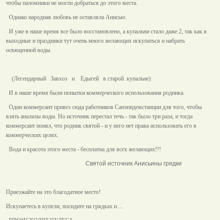
чтобы паломники не могли добраться до этого места.
Однако народная любовь не оставляла Анисью.
И уже в наше время все было восстановлено, а купальни стало даже 2, так как в
выходные и праздники тут очень много желающих искупаться и набрать
освященной воды.
(Легендарный Завхоз и Едыгей в старой купальне)
И в наше время были попытки коммерческого использования родника.
Один коммерсант привез сюда работников Санэпидемстанции для того, чтобы
взять анализы воды. Но источник перестал течь - так было три раза, и тогда
коммерсант понял, что родник святой - и у него нет права использовать его в
коммерческих целях.
Вода и красота этого места - бесплатна для всех желающих!!!
Святой источник Анисьины грядки
Приезжайте на это благодатное место!
Искупаетесь в купели, посидите на грядках и ...