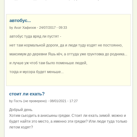
автобус...
by
Ахат Хафизов
-
24/07/2017 - 09:33
автобус туда вряд ли пустят -
нет там нормальной дороги, да и люди туду ездят не постоянно,
максимум до деревни Яшь кёч, а оттуда уже грунтовка до родника...
и лучше уж чтоб там было поменьше людей,
тогда и мусора будет меньше...
стоит ли ехать?
by
Гость (не проверено)
-
08/01/2021 - 17:27
Добрый день.
Хотим сьездить в анисьины грядки. Стоит ли ехать зимой. можно и
будет найти это место, а именно эти грядки? Или люди туда только
летом ходят?