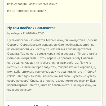
почему родник назван Теплый ключ?
где он примерно находится?
Ну там посёлок называется
by
ko4egar
-
21/07/2016 - 17:00
Ну там посёлок называется Тёплый ключ, он находится в 3,5 км на
Север от Семиозёрского монастыря. Сам посёлок находится на
возвышенности, а к Востоку от него как бы в овраге протекает
Солонка. Там же есть бродик через неё и дорога от Тёплого ключа
к Анисьиным грядкам. В этом овраге на правом берегу Солонки
есть родник, хлещет из трубы с приличным дебетом. При мне
местный на Ниве набирал воды там, говорил что она хорошая, и,
мол, действительно теплее чем другие родники, оттого и "тёплый
ключ". Там рядом выкопан небольшой котлован, купель-не купель,
озеро-не озеро) Сначала в него затекает, потом уже в речку. Если
верить картам Навител, ниже по течению есть еще один ключ, но
его я уже не видел.