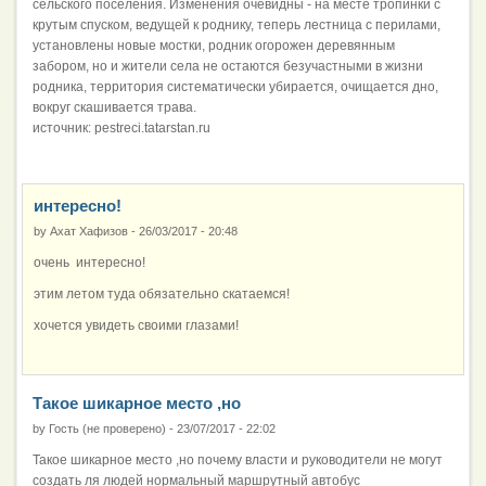
сельского поселения. Изменения очевидны - на месте тропинки с
крутым спуском, ведущей к роднику, теперь лестница с перилами,
установлены новые мостки, родник огорожен деревянным
забором, но и жители села не остаются безучастными в жизни
родника, территория систематически убирается, очищается дно,
вокруг скашивается трава.
источник: pestreci.tatarstan.ru
интересно!
by
Ахат Хафизов
-
26/03/2017 - 20:48
очень интересно!
этим летом туда обязательно скатаемся!
хочется увидеть своими глазами!
Такое шикарное место ,но
by
Гость (не проверено)
-
23/07/2017 - 22:02
Такое шикарное место ,но почему власти и руководители не могут
создать ля людей нормальный маршрутный автобус