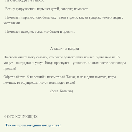
ПРОИСХОДЯТ ЧУДЕСА
Если у супружесткой пары нет детей, говорят, помогает.
Помогает и при костных болезнях - сами видели, как на грядках лежали люди с
костылями...
Помогает, наверно, всем, кто болеет и просит...
Анисьины грядки
На своём опыте могу сказать, что после долгого пути прилёг буквально на 15
минут – на грядки, и уснул. Когда проснулся – усталость в ногах после велопохода
прошла!
Обратный путь был легкий и незаметный. Также, и не я один заметил, когда
лежишь, то ощущаешь, что от земли идет тепло!
(река Казанка)
ФОТО КОЧУЮЩИХ
Также прошлогодний поход - тут!