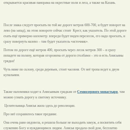
открывается красивая панорама на окрестные поля и леса, а также на Казань.
После знака следует проехать по той же дороге метров 600-700, и будет поворот на
лево (на запад), на этом повороте сейчас стоит Крест, как указатель. По этой дороге
ехать ещё примерно километр: впереди будет виден перелесок, его надо проехать, и
сразу повернуть налево – там будет указатель «источник».
Потом по дороге ещё метров 400, проехать через лесок метров 300 – и сразу
попадете на поляну, которая огорожена от дороги столбами – это и есть Анисьины
грядки!
Чуть ниже по склону, среди деревьев, стоит часовня. От неё тропа ведет к двум
купальням.
Также паломники ходят к Анисьиным грядкам от
Семиозерного монастыря
, там
можно узнать дорогу к святому источнику.
Целительница Анисья жила здесь до революции.
Про неё сохранилось такое предание.
Она очень рано овдовела, и решила больше не выходить замуж, а посвятить себя
служению Богу и нуждающимся людям. Анисья продала свой дом, бесплатно