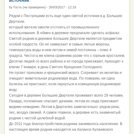
источник
by
Гость (не проверено)
-
26/03/2017 - 12:19
Рядом с Пестрецами есть еще один святой источник в д. Большие
Дертюли.
который жители смогли отстоять от промышленного
использования. В обмен в деревне предлагали сделать асфальт.
Святой родник в деревне Большие Дюртили является предметом
особой гордости. Он не замерзает в самые лютые морозы,
температура воды в нем летом и зимой постоянна – плюс 4
градуса. Чистота же ключа сравнима разве что с горным хрусталем.
Десятки людей со всего района и из города приезжают, приходят к
ключю 7 января, в день Святого Крещения Господнего.
Не пугает прихожан и крещенский мороз. Согревает их молитва и
очищает живительная родниковая вода. По поверию, ни одна
болезнь не пристанет, если окунуться в освященную родниковую
воду.
Сегодня в деревне Большие Дюртили проживает всего 28 человек.
Правда, положение спасают дачники, летом их сюда приезжает
видимо-невидимо. Летом в Дюртилях замечательно: рядом река,
лес, воздух свежий. А самое главное, в деревне есть знаменитый
родник с чистой целебной водой.
До 2011 года благоустройством родника занималось население. В
настоящее время родник находится на балансе Кулаевского