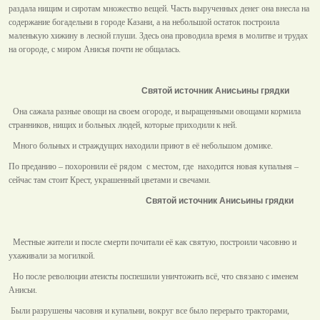
раздала нищим и сиротам множество вещей. Часть вырученных денег она внесла на
содержание богадельни в городе Казани, а на небольшой остаток построила
маленькую хижину в лесной глуши. Здесь она проводила время в молитве и трудах
на огороде, с миром Анисья почти не общалась.
Святой источник Анисьины грядки
Она сажала разные овощи на своем огороде, и выращенными овощами кормила
странников, нищих и больных людей, которые приходили к ней.
Много больных и страждущих находили приют в её небольшом домике.
По преданию – похоронили её рядом с местом, где находится новая купальня –
сейчас там стоит Крест, украшенный цветами и свечами.
Святой источник Анисьины грядки
Местные жители и после смерти почитали её как святую, построили часовню и
ухаживали за могилкой.
Но после революции атеисты поспешили уничтожить всё, что связано с именем
Анисьи.
Были разрушены часовня и купальни, вокруг все было перерыто тракторами,