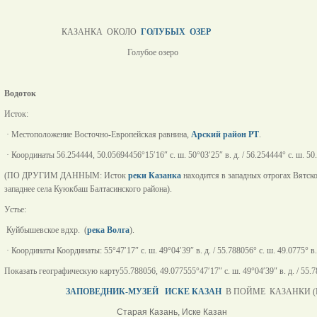
КАЗАНКА ОКОЛО
ГОЛУБЫХ ОЗЕР
Голубое озер
Водоток
Исток:
· Местоположение Восточно-Европейская равнина,
Арский район РТ
.
· Координаты 56.254444, 50.05694456°15′16″ с. ш. 50°03′25″ в. д. / 56.254444° с. ш. 50.0
(ПО ДРУГИМ ДАННЫМ: Исток
реки Казанка
находится в западных отрогах Вятск
западнее села Куюкбаш Балтасинского района).
Устье:
Куйбышевское вдхр. (
река Волга
).
· Координаты Координаты: 55°47′17″ с. ш. 49°04′39″ в. д. / 55.788056° с. ш. 49.0775° в. 
Показать географическую карту55.788056, 49.077555°47′17″ с. ш. 49°04′39″ в. д. / 55.788
ЗАПОВЕДНИК-МУЗЕЙ ИСКЕ КАЗАН
В ПОЙМЕ КАЗАНКИ 
Старая Казань, Иске Казан