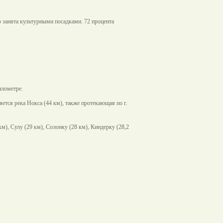
 занята культурными посадками. 72 процента
илометре.
ется река Нокса (44 км), также протекающая по г.
), Сулу (29 км), Солонку (28 км), Киндерку (28,2