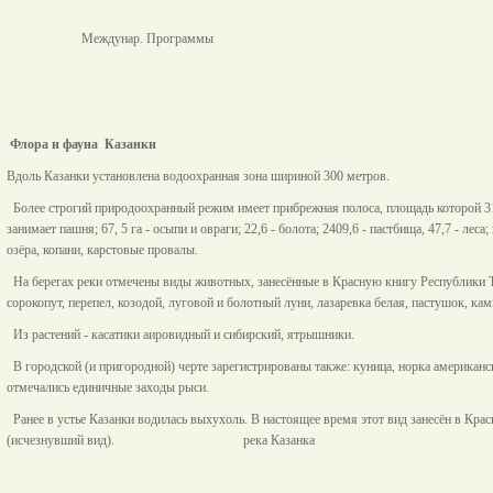
Междунар. Программы
Флора и фауна Казанки
Вдоль Казанки установлена водоохранная зона шириной 300 метров.
Более строгий природоохранный режим имеет прибрежная полоса, площадь которой 312
занимает пашня; 67, 5 га - осыпи и овраги; 22,6 - болота; 2409,6 - пастбища, 47,7 - ле
озёра, копани, карстовые провалы.
На берегах реки отмечены виды животных, занесённые в Красную книгу Республики Тат
сорокопут, перепел, козодой, луговой и болотный луни, лазаревка белая, пастушок, ка
Из растений - касатики аировидный и сибирский, ятрышники.
В городской (и пригородной) черте зарегистрированы также: куница, норка американская
отмечались единичные заходы рыси.
Ранее в устье Казанки водилась выхухоль. В настоящее время этот вид занесён в Крас
(исчезнувший вид). река Казанка