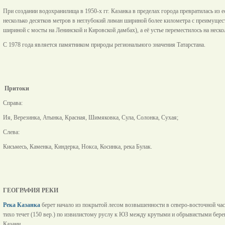
При создании водохранилища в 1950-х гг. Казанка в пределах города превратилась из
несколько десятков метров в неглубокий лиман шириной более километра с преимущест
шириной с мосты на Ленинской и Кировской дамбах), а её устье переместилось на неск
С 1978 года является памятником природы регионального значения Татарстана.
Притоки
Справа:
Ия, Верезинка, Атынка, Красная, Шимяковка, Сула, Солонка, Сухая;
Слева:
Кисьмесь, Каменка, Киндерка, Нокса, Косинка, река Булак.
ГЕОГРАФИЯ РЕКИ
Река Казанка
берет начало из покрытой лесом возвышенности в северо-восточной час
тихо течет (150 вер.) по извилистому руслу к ЮЗ между крутыми и обрывистыми бере
Казани.