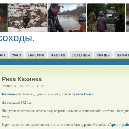
соходы.
ТАН
УРАЛ
КАРЕЛИЯ
КАВКАЗ
ЛЕГЕНДЫ
КЛАДЫ
ПАМЯТ
Река Казанка
Posted ПТ, 13/01/2017 - 11:47
Казанка
(тат. Казансу, Qazansu) — река, левый
приток Волги
.
Длина около 142 км.
Дно русла известковое, отчего вода жирная, насыщена сернокислой известью и не год
м/км.
Берёт начало из покрытой лесом возвышенности близ деревни Казанбаш (
Арский рай