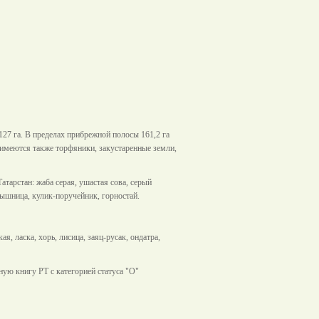
7 га. В пределах прибрежной полосы 161,2 га
са; имеются также торфяники, закустаренные земли,
арстан: жаба серая, ушастая сова, серый
мышница, кулик-поручейник, горностай.
, ласка, хорь, лисица, заяц-русак, ондатра,
ную книгу РТ с категорией статуса "О"