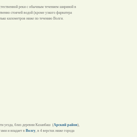
 естественной реки с обычным течением шириной в
венно стоячей водой (кроме узкого фарватера
олько километров ниже по течению Волги.
ти уезда, близ деревни Казанбаш (
Арский район
),
гами и впадает в
Волгу
, в 4 верстах ниже города