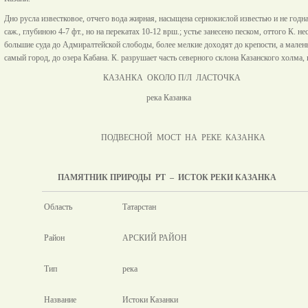
Дно русла известковое, отчего вода жирная, насыщена сернокислой известью и не год
саж., глубиною 4-7 фт., но на перекатах 10-12 врш.; устье занесено песком, оттого К. н
большие суда до Адмиралтейской слободы, более мелкие доходят до крепости, а малень
самый город, до озера Кабана. К. разрушает часть северного склона Казанского холма,
КАЗАНКА ОКОЛО П/Л ЛАСТОЧКА
река Казанк
ПОДВЕСНОЙ МОСТ НА РЕКЕ КАЗАНКА
ПАМЯТНИК ПРИРОДЫ РТ – ИСТОК РЕКИ КАЗАНКА
Область
Татарстан
Район
АРСКИЙ РАЙОН
Тип
река
Название
Истоки Казанки