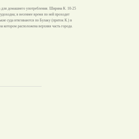
на для домашнего употребления. Ширина К. 10-25
есудоходна; в весеннее время по ней проходят
кие суда втягиваются по Булаку (приток К.) в
 на котором расположена верхняя часть города.
а