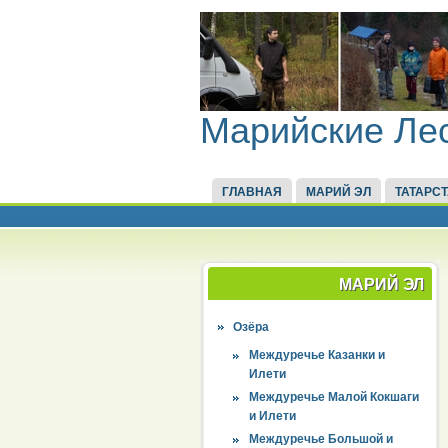
Марийские Ле
ГЛАВНАЯ
МАРИЙ ЭЛ
ТАТАРС
МАРИЙ ЭЛ
Озёра
Междуречье Казанки и
Илети
Междуречье Малой Кокшаги
и Илети
Междуречье Большой и