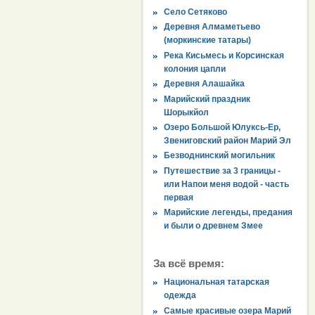
Село Сетяково
Деревня Алмаметьево
(моркинские татары)
Река Кисьмесь и Корсинская
колония цапли
Деревня Алашайка
Марийский праздник
Шорыкйол
Озеро Большой Юлуксь-Ер,
Звениговский район Марий Эл
Безводнинский могильник
Путешествие за 3 границы -
или Напои меня водой - часть
первая
Марийские легенды, предания
и были о древнем Змее
За всё время:
Национальная татарская
одежда
Самые красивые озера Марий