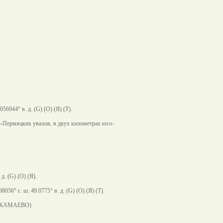
о
56944° в. д. (G) (O) (Я) (T).
о-Пермяцких увалов, в двух километрах юго-
д. (G) (O) (Я).
056° с. ш. 49.0775° в. д. (G) (O) (Я) (T).
(КАМАЕВО)