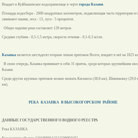
Впадает в Куйбышевское водохранилище в черте
города Казани
.
Площадь водосбора - 2600 квадратных километров, подавляющая часть территории его
занимают пашни, леса - 13, луга - 5 процентов.
Общее падение реки составляет 129 метров.
Средняя глубина - 0,5-1,5 метра, скорость течения - 0,1-0,3 м/сек.
Казанка
является шестьдесят вторым левым притоком Волги, впадает в неё на 1825 к
В свою очередь, Казанка принимает в себя 31 приток, среди которых крупнейшим явля
Казани.
Среди других крупных притоков можно назвать Кисьмесь (38,8 км), Шимяковку (29,6 км
км).
РЕКА КАЗАНКА В ВЫСОКОГОРСКОМ РАЙОНЕ
ДАННЫЕ ГОСУДАРСТВЕННОГО ВОДНОГО РЕЕСТРА
Река КАЗАНКА
Код водного объекта 11010000112112100003182.