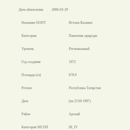
Дата обновления
2006-03-29
Название ООПТ
Истоки Казанки
Категория
Памятник природы
Уровень
Региональный
Год создания
1972
Площадь (га)
678.0
Регион
Республика Татарстан
Дата
(на 23.09.1997)
Район
Арский
Категория МСОП
III, IV