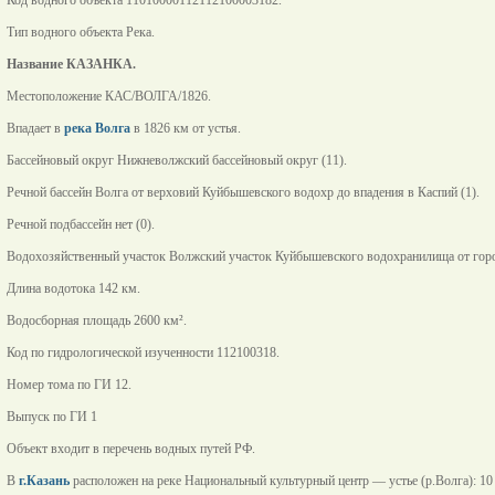
Тип водного объекта Река.
Название КАЗАНКА.
Местоположение КАС/ВОЛГА/1826.
Впадает в
река Волга
в 1826 км от устья.
Бассейновый округ Нижневолжский бассейновый округ (11).
Речной бассейн Волга от верховий Куйбышевского водохр до впадения в Каспий (1).
Речной подбассейн нет (0).
Водохозяйственный участок Волжский участок Куйбышевского водохранилища от города
Длина водотока 142 км.
Водосборная площадь 2600 км².
Код по гидрологической изученности 112100318.
Номер тома по ГИ 12.
Выпуск по ГИ 1
Объект входит в перечень водных путей РФ.
В
г.Казань
расположен на реке Национальный культурный центр — устье (р.Волга): 10