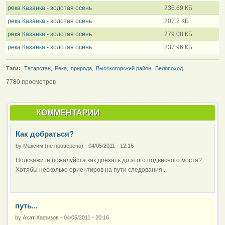
река Казанка - золотая осень
236.69 КБ
река Казанка - золотая осень
207.2 КБ
река Казанка - золотая осень
279.08 КБ
река Казанка - золотая осень
237.96 КБ
Тэги:
Татарстан
,
Река
,
природа
,
Высокогорский район
,
Велопоход
7780 просмотров
КОММЕНТАРИИ
Как добраться?
by
Максим (не проверено)
-
04/05/2011 - 12:16
Подскажите пожалуйста как доехать до этого подвесного моста?
Хотябы несколько ориентиров на пути следования...
путь...
by
Ахат Хафизов
-
04/05/2011 - 20:16