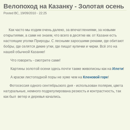
Велопоход на Казанку - Золотая осень
Posted ВС, 19/09/2010 - 22:25
Как часто мы ездим очень далеко, за впечатлениями, за новыми
открытиями, а сами не знаем, что всего в десятке км. от Казани есть
настоящие уголки Природы. С лесными заросшими реками, где обитают
бобры, где селятся дикие утки, где пищат кулички и чирки. Всё это на
нашей обычной Казанке!
Что говорить - смотрите сами!
Картины золотой осени здесь почти также живописны как на
Илети
!
А краски листопадной поры не хуже чем на
Кленовой горе
!
Фотосессия одного сентябрьского дня - использован полярик, цвета
натуральные, немного подрегулирована резкость и контрастность, так
как был ветер и деревья качались.