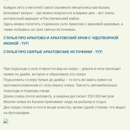
Каждое лето у жителей такого огромного мегаполиса как Казань
возникает вопрос – где можно искупаться в жаркие дни – вот очень
интересный маршрут в Пестречинский район.
Здесь можно посетить старинное село Аркатово с красивой церковью, а
также побывать на трех святых источниках.
СТАТЬЯ ПРО АРКАТОВО И АРКАТОВСКИЙ ХРАМ С ЧУДОТВОРНОЙ
ИКОНОЙ - ТУТ!
СТАТЬЯ ПРО СВЯТЫЕ АРКАТОВСКИЕ ИСТОЧНИКИ - ТУТ!
При подъезде к селу откроется вид на озеро – дорога в село проходит
прямо по дамбе, которое и образовало это озеро.
Подъезжать к озеру лучше до дамбы – то есть вставать нужно на
противоположенном от села берегу озера. Там есть автомобильные
подъезды и подходы к воде.
Длина озера почти километр, а ширина достигает 250-300 метров.
Многие семья из Казани приезжают сюда на рыбалку и отдых.
Дно озера топкое и почти везде илистое, кроме одной стоянке, что видно
на фотографии.