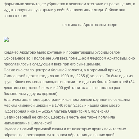
формально закрыта, ее убранство в основном отстояли от расхищения, а
чудотворную икону сокрыли у себя благочестивые люди. Сейчас она
снова в храме.
плотина на Аркатовском озере
Когда-то Аркатово было крупным и процветающим русским селом.
Основанное во II половине XVII века помещиком Федором Аркатовым, оно
прославилось в следующем веке при его сыне Демиде.
Позже оно стало центром большой волости, а в огромный приход
Смоленской церкви входило на 1908 год 2265 (!) человек. То был один из
крупнейших сельских приходов епархии – и один из богатейших в ней (34
десятины церковной земли и 400 руб. капитала – в несколько раз
больше, чем у других церквей).
Благочестивый помещик ограничился постройкой крупной по сельским
меркам каменной церкви – в 1746 году. Здесь и нашла свое место
чудотворная икона – Божья Матерь Одигитрия Смоленская,
Седмиозерный ее список. Церковь в честь нее также получила
наименование Смоленской.
Чудеса от самой храмовой иконы и от некоторых других почитаемых
образов не прекращаются от эпохи обретения до наших дней.