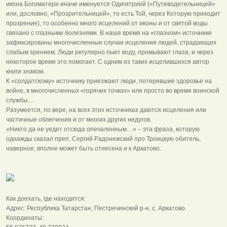
икона Богоматери иначе именуется Одигитрией («Путеводительницей»
или, дословно, «Прозрительницей», то есть Той, через Которую приходит
прозрение), то особенно много исцелений от иконы и от святой воды
связано с глазными болезнями. В наше время на «глазном» источнике
зафиксированы многочисленные случаи исцеления людей, страдающих
слабым зрением. Люди регулярно пьют воду, промывают глаза, и через
некоторое время это помогает. С одним из таких исцелившихся автор
книги знаком.
К «солдатскому» источнику приезжают люди, потерявшие здоровье на
войне, в многочисленных «горячих точках» или просто во время воинской
службы…
Разумеется, по вере, на всех этих источниках даются исцеления или
частичные облегчения и от многих других недугов.
«Никто да не уедет отсюда опечаленным…» – эта фраза, которую
однажды сказал преп. Сергий Радонежский про Троицкую обитель,
наверное, вполне может быть отнесена и к Аркатово.
Как доехать, где находится:
Адрес: Республика Татарстан, Пестречинский р-н, с. Аркатово.
Координаты: