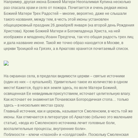
Например, другая икона Божией Матери Неопалимая Купина несколько
раз спасала храм и село от пожара. Почитается и очень редкая икона
Божией Матери Трех Радостей – многие, вероятно, даже не слышали
такого названия, между тем, в честь этой иконы установлен
общецерковный праздник 26 декабря/8 января (на второй день Рождения
Христова). Кроме Божией Матери и Богомладенца Христа, на ней
изображен и младенец Иоанн Предтеча, так что общая радость трех лиц
и дала название иконе. Такой же точно образ находится в Москве, в
церкви Троицкой на Грязях, а в Аркатово хранится почитаемый список.
На окраинах села, в пределах видимости церкви – святые источники
(один из них – с купальней). Удивительно такое их количество в одном
месте! Кажется, будто вся земля здесь, по воле Матери Божией,
освященная Ее невидимым присутствием, источает целительную влагу.
Как источает ее знаменитая Почаевская Богородичная стопа… только
здесь – в нескольких местах сразу.
Главный источник, как и церковь, называется Смоленским, в честь той же
иконы. Как отмечается в литературе об Аркатово (обычно это маленькие
статьи), «вода из Смоленского источника лечит головные боли,
воспалительные процессы, внутренние боли».
Поблизости – ключи «глазной» и «солдатский». Поскольку Смоленская