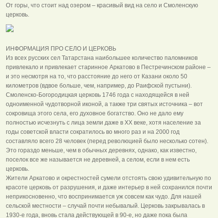
От горы, что стоит над озером – красивый вид на село и Смоленскую
церковь.
ИНФОРМАЦИЯ ПРО СЕЛО И ЦЕРКОВЬ
Из всех русских сел Татарстана наибольшее количество паломников
привлекало и привлекает старинное Аркатово в Пестречинском районе –
и это несмотря на то, что расстояние до него от Казани около 50
километров (вдвое больше, чем, например, до Раифской пустыни).
Смоленско-Богородицкая церковь 1746 года с находящейся в ней
одноименной чудотворной иконой, а также три святых источника – вот
сокровища этого села, его духовное богатство. Оно не дало ему
полностью исчезнуть с лица земли даже в ХХ веке, хотя население за
годы советской власти сократилось во много раз и на 2000 год
составляло всего 28 человек (перед революцией было несколько сотен).
Это гораздо меньше, чем в обычных деревнях, однако, как известно,
поселок все же называется не деревней, а селом, если в нем есть
церковь.
Жители Аркатово и окрестностей сумели отстоять свою удивительную по
красоте церковь от разрушения, и даже интерьер в ней сохранился почти
неприкосновенно, что воспринимается уж совсем как чудо. Для нашей
сельской местности – случай почти небывалый. Церковь закрывалась в
1930-е года, вновь стала действующей в 90-е, но даже пока была