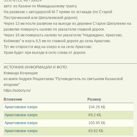
55.876723, 49.739924
авто: из Казани по Мамадышскому тракту.
На развязке с автодорогой М-7 прямо по эстакаде (по Старой
Пестречинской или Шигалеевской дороге).
Через 13 км после развязки на выезде из деревни Старое Шигалеево на
развилке повернуть налево по указателю главной дороги.
Через 16 км повернуть налево по указателю "Надеждино, Аркатово,
Кобяково" и ехать 6,5 км по главной дороге до села Аркатово.
Тут же откроется вид на озеро и на село Аркатово.
Храм будет при въезде в село слева от дороги.
______________________________________________________________
ИСТОЧНИК ИНФОРМАЦИИ И ФОТО:
Команда Кочующие
из книги Андрея Рощектаева "Путеводитель по святыням Казанской
епархии"
https://sobory.ru/
Вложение
Размер
Аркатовское озеро
104.26 КБ
Аркатовское озеро
69.2 КБ
Аркатовское озеро
105.95 КБ
Аркатовское озеро
83.62 КБ