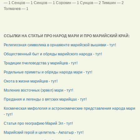
— 1 Сенцов — 1 Синцов — 1 Сорокин — 1 Сунцов — 2 Тимшин — 2
Толмачев — 1
ССЫЛКИ НА СТАТЬИ ПРО НАРОД МАРИ И ПРО МАРИЙСКИЙ КРАЙ:
Религиозная символика в орнаменте марийской вышивки - тут!
Общественный быт и обряды марийского народа - тут!
Традиции пчеловодства у марийцев - тут!
Родильные приметы и обряды народа мари - тут!
Охота в жизни марийцев - тут!
Моление восточных (эрвел) мари - тут!
Предания и легенды о вятских марийцах - тут!
Космическая мифология и астрономические представления народа мари
- тут!
Статья про географию Марий Эл - тут!
Марийский герой и целитель - Акпатыр - тут!