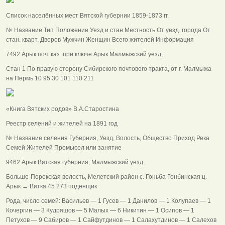
Список населённых мест Вятской губернии 1859-1873 гг.
№ Название Тип Положение Уезд и стан Местность От уезд. города От
стан. кварт. Дворов Мужчин Женщин Всего жителей Информация
7492 Арык поч. каз. при ключе Арык Малмыжский уезд,
Стан 1 По правую сторону Сибирского почтового тракта, от г. Малмыжа
на Пермь 10 95 30 101 110 211
«Книга Вятских родов» В.А.Старостина
Реестр селений и жителей на 1891 год
№ Название селения Губерния, Уезд, Волость, Общество Приход Река
Семей Жителей Промысел или занятие
9462 Арык Вятская губерния, Малмыжский уезд,
Больше-Порекская волость, Мелетский район с. Гоньба Гонбинская ц.
Арык → Вятка 45 273 поденщик
Рода, число семей: Васильев — 1 Гусев — 1 Данилов — 1 Колупаев — 1
Кочергин — 3 Кудряшов — 5 Малых — 6 Никитин — 1 Осипов — 1
Петухов — 9 Сабиров — 1 Сайфутдинов — 1 Салахутдинов — 1 Салехов