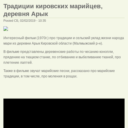
Традиции кировских марийцев,
деревня Арык
Posted СБ, 02/02/2019 - 10:35
Интересный фильм (1970г.) про традиции и сельский уклад жизни народа
мари из деревни Арык Кировской области (Малмыжский р-н).
В фильме представлены деревенские работы по чесанию конопли,
прядению на ткацком станке, по отбиванию и выбеливанию тканей, про
плетение лаптей.
Также в фильме звучат марийские песни, рассказано про марийские
традиции, в том числе, про моления в рощах.