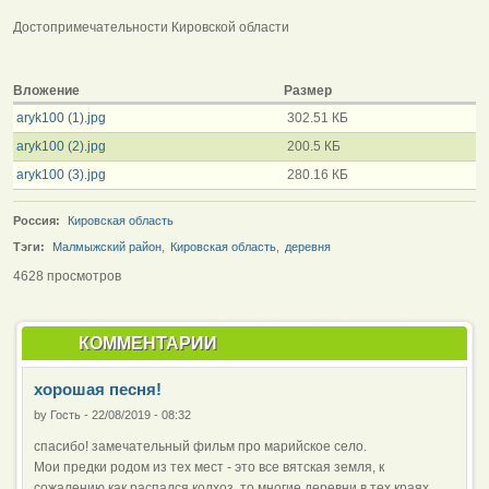
Достопримечательности Кировской области
Вложение
Размер
aryk100 (1).jpg
302.51 КБ
aryk100 (2).jpg
200.5 КБ
aryk100 (3).jpg
280.16 КБ
Россия:
Кировская область
Тэги:
Малмыжский район
,
Кировская область
,
деревня
4628 просмотров
КОММЕНТАРИИ
хорошая песня!
by
Гость
-
22/08/2019 - 08:32
спасибо! замечательный фильм про марийское село.
Мои предки родом из тех мест - это все вятская земля, к
сожалению как распался колхоз, то многие деревни в тех краях