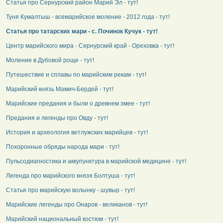
Статья про Сернурский район Марий Эл - тут!
Туня Кумалтыш - всемарийское моление - 2012 года - тут!
Статья про татарских мари - с. Починок Кучук - тут!
Центр марийского мира - Сернурский край - Ореховка - тут!
Моление в Дубовой роще - тут!
Путешествие и сплавы по марийским рекам - тут!
Марийский князь Мамич-Бердей - тут!
Марийские предания и были о древнем змее - тут!
Предания и легенды про Овду - тут!
История и археология ветлужских марийцев - тут!
Похоронные обряды народа мари - тут!
Пульсодиагностика и аккупунктура в марийской медицине - тут!
Легенда про марийского князя Болтуша - тут!
Статья про марийскую волынку - шувыр - тут!
Марийские легенды про Онаров - великанов - тут!
Марийский национальный костюм - тут!