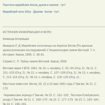
Пантеон марийских богов, духов и героев - тут!
Марийский эпос Юпу - Дерево богов - тут!
______________________________________________________________
ИСТОЧНИК ИНФОРМАЦИИ И ФОТО:
Команда Кочующие
Макаров Л. Д. Марийские поселенцы на берегах Вятки (По данным
археологических исследований) // Энциклопедия земли Вятской. Т. 4.
История. Киров, 1995. С. 80-81.
Серкин С. П. Тайны земли Вятской. Киров, 2008.
Вятские мари // ВГВ. 1861. № 10, ч. неофиц. С. 91–94 (Отд. 2) ; № 11. С.
101–103 (Отд. 2) ; № 12, ч. неофиц. С. 107–109 (Отд. 2) ; № 13, ч. неофиц.
С. 113–114 (Отд. 2) ; № 14, ч. неофиц. С. 119–120 (Отд. 2) ;
Местные известия: Вятка, 20, 21 и 22 мая 1861 года // Там же. № 21. С.
170.
Черемисские игрища // Там же. № 20. С. 161–163 ; Тептери Елабужского
уезда // Там же. № 21. С. 168–170 ; № 22. С. 177–179 ; № 23. С. 183–184 ;
№ 24. С. 190–191.