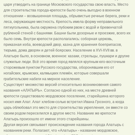
царя утвердить на границе Московского государства свою власть. Место
для строительства города-крепости было очень выгодно в военном
отношении – возвышенная площадь, обрывистые речные берега, реки и
леса, окружающие местность. Крепость имела форму неправильного
пятиугольника, была окружена глубоким рвом с водой и бревенчатой
рубленой стеной с башнями. Башни были дозорные и проезжие, всего их
было семь. Внутри крепости располагались: соборная церковь,
приказная изба, воеводский двор, казна для хранения боеприпасов,
тюрьма, дома дворян и детей боярских. Население в XVI-XVII вв. в
Алатыре было, в основном, военное: казаки, стрельцы, пушкари и другие
служилые люди. Всё это время город являлся крупным юго-восточным
сторожевым пунктом Русского государства, оборонявшим его от
ногайских, крымских, калмыцких племён, которые совершали
грабительские набеги на мирное население.
Существует множество версий относительно возникновения самого
названия «АЛАТЫРЬ». Согласно одной из них, на месте древней
крепости существовало мордовское поселение, старейшина которого
носил имя Алат. Алат хлебом-солью встретил Ивана Грозного, а когда
царь облюбовал это место для строительства укрепления, он вместе со
своим родом переселился в другое место. Название же крепости
Алатырь произошло от имени этого старейшины.
Другая версия связывает происхождение названия города Алатырь с
названием реки. Полагают, что «Алатырь» - название мордовское,