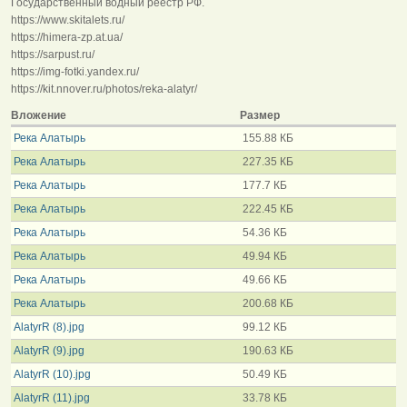
Государственный водный реестр РФ.
https://www.skitalets.ru/
https://himera-zp.at.ua/
https://sarpust.ru/
https://img-fotki.yandex.ru/
https://kit.nnover.ru/photos/reka-alatyr/
Вложение
Размер
Река Алатырь
155.88 КБ
Река Алатырь
227.35 КБ
Река Алатырь
177.7 КБ
Река Алатырь
222.45 КБ
Река Алатырь
54.36 КБ
Река Алатырь
49.94 КБ
Река Алатырь
49.66 КБ
Река Алатырь
200.68 КБ
AlatyrR (8).jpg
99.12 КБ
AlatyrR (9).jpg
190.63 КБ
AlatyrR (10).jpg
50.49 КБ
AlatyrR (11).jpg
33.78 КБ