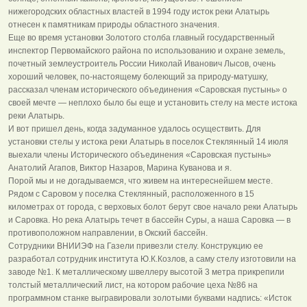
нижегородских областных властей в 1994 году исток реки Алатырь
отнесен к памятникам природы областного значения.
Еще во время установки Золотого столба главный государственный
инспектор Первомайского района по использованию и охране земель,
почетный землеустроитель России Николай Иванович Лысов, очень
хороший человек, по-настоящему болеющий за природу-матушку,
рассказал членам исторического объединения «Саровская пустынь» о
своей мечте — неплохо было бы еще и установить стелу на месте истока
реки Алатырь.
И вот пришел день, когда задуманное удалось осуществить. Для
установки стелы у истока реки Алатырь в поселок Стеклянный 14 июля
выехали члены Исторического объединения «Саровская пустынь»
Анатолий Агапов, Виктор Назаров, Марина Куванова и я.
Порой мы и не догадываемся, что живем на интереснейшем месте.
Рядом с Саровом у поселка Стеклянный, расположенного в 15
километрах от города, с верховых болот берут свое начало реки Алатырь
и Саровка. Но река Алатырь течет в бассейн Суры, а наша Саровка — в
противоположном направлении, в Окский бассейн.
Сотрудники ВНИИЭФ на Газели привезли стелу. Конструкцию ее
разработал сотрудник института Ю.К.Козлов, а саму стелу изготовили на
заводе №1. К металлическому швеллеру высотой 3 метра прикрепили
толстый металлический лист, на котором рабочие цеха №86 на
программном станке выгравировали золотыми буквами надпись: «Исток