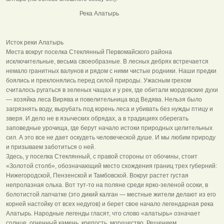
Река Алатырь
Исток реки Алатырь
Места вокруг поселка Стеклянный Первомайского района
исключительные, весьма своеобразные. В лесных дебрях встречается
немало гранитных валунов и рядом с ними чистые родники. Наши предки
боялись и преклонялись перед силой природы. Ужасным грехом
считалось ругаться в зеленых чащах и у рек, где обитали мордовские духи
— хозяйка леса Вирява и повелительница вод Ведява. Нельзя было
загрязнять воду, вырубать под корень леса и убивать без нужды птицу и
зверя. И дело не в языческих обрядах, а в традициях оберегать
заповедные урочища, где берут начало истоки природных целительных
сил. А это все не дает оскудеть человеческой душе. И мы любим природу
и призываем заботиться о ней.
Здесь, у поселка Стеклянный, с правой стороны от обочины, стоит
«Золотой столб», обозначающий место схождения границ трех губерний:
Нижегородской, Пензенской и Тамбовской. Вокруг растет густая
непролазная ольха. Вот тут-то на поляне среди ярко-зеленой осоки, в
болотистой лапчатке (это дикий калган — местные жители делают из его
корней настойку от всех недугов) и берет свое начало легендарная река
Алатырь. Народные легенды гласят, что слово «алатырь» означает
солнце, огненный камень, крепость, могущество. Решением