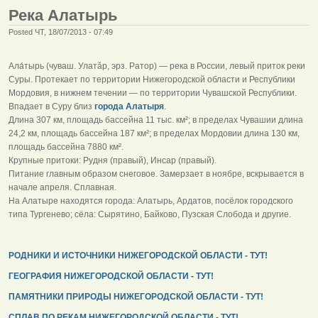
Река Алатырь
Posted ЧТ, 18/07/2013 - 07:49
Ала́тырь (чуваш. Улатăр, эрз. Ратор) — река в России, левый приток реки
Суры. Протекает по территории Нижегородской области и Республики
Мордовия, в нижнем течении — по территории Чувашской Республики.
Впадает в Суру близ
города Алатыря
.
Длина 307 км, площадь бассейна 11 тыс. км²; в пределах Чувашии длина
24,2 км, площадь бассейна 187 км²; в пределах Мордовии длина 130 км,
площадь бассейна 7880 км².
Крупные притоки: Рудня (правый), Инсар (правый).
Питание главным образом снеговое. Замерзает в ноябре, вскрывается в
начале апреля. Сплавная.
На Алатыре находятся города: Алатырь, Ардатов, посёлок городского
типа Тургенево; сёла: Сырятино, Байково, Пузская Слобода и другие.
РОДНИКИ И ИСТОЧНИКИ НИЖЕГОРОДСКОЙ ОБЛАСТИ - ТУТ!
ГЕОГРАФИЯ НИЖЕГОРОДСКОЙ ОБЛАСТИ - ТУТ!
ПАМЯТНИКИ ПРИРОДЫ НИЖЕГОРОДСКОЙ ОБЛАСТИ - ТУТ!
СПЛАВ ПО РЕКАМ НИЖЕГОРОДСКОЙ ОБЛАСТИ - ТУТ!