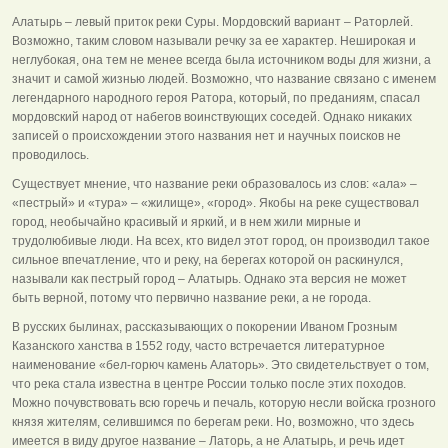
Алатырь – левый приток реки Суры. Мордовский вариант – Раторлей.
Возможно, таким словом называли речку за ее характер. Неширокая и
неглубокая, она тем не менее всегда была источником воды для жизни, а
значит и самой жизнью людей. Возможно, что название связано с именем
легендарного народного героя Ратора, который, по преданиям, спасал
мордовский народ от набегов воинствующих соседей. Однако никаких
записей о происхождении этого названия нет и научных поисков не
проводилось.
Существует мнение, что название реки образовалось из слов: «ала» –
«пестрый» и «тура» – «жилище», «город». Якобы на реке существовал
город, необычайно красивый и яркий, и в нем жили мирные и
трудолюбивые люди. На всех, кто видел этот город, он производил такое
сильное впечатление, что и реку, на берегах которой он раскинулся,
называли как пестрый город – Алатырь. Однако эта версия не может
быть верной, потому что первично название реки, а не города.
В русских былинах, рассказывающих о покорении Иваном Грозным
Казанского ханства в 1552 году, часто встречается литературное
наименование «бел-горюч камень Алаторь». Это свидетельствует о том,
что река стала известна в центре России только после этих походов.
Можно почувствовать всю горечь и печаль, которую несли войска грозного
князя жителям, селившимся по берегам реки. Но, возможно, что здесь
имеется в виду другое название – Латорь, а не Алатырь, и речь идет