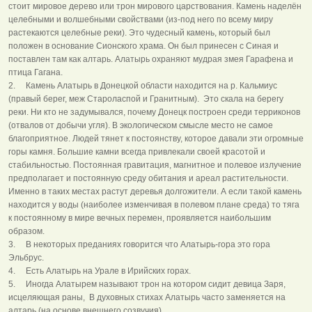
стоит мировое дерево или трон мирового царствования. Камень наделён
целебными и волшебными свойствами (из-под него по всему миру
растекаются целебные реки). Это чудесный камень, который был
положен в основание Сионского храма. Он был принесен с Синая и
поставлен там как алтарь. Алатырь охраняют мудрая змея Гарафена и
птица Гагана.
2. Камень Алатырь в Донецкой области находится на р. Кальмиус
(правый берег, меж Староласпой и Гранитным). Это скала на берегу
реки. Ни кто не задумывался, почему Донецк построен среди терриконов
(отвалов от добычи угля). В экологическом смысле место не самое
благоприятное. Людей тянет к постоянству, которое давали эти огромные
горы камня. Большие камни всегда привлекали своей красотой и
стабильностью. Постоянная гравитация, магнитное и полевое излучение
предполагает и постоянную среду обитания и ареал растительности.
Именно в таких местах растут деревья долгожители. А если такой камень
находится у воды (наиболее изменчивая в полевом плане среда) то тяга
к постоянному в мире вечных перемен, проявляется наибольшим
образом.
3. В некоторых преданиях говорится что Алатырь-гора это гора
Эльбрус.
4. Есть Алатырь на Урале в Ирийских горах.
5. Иногда Алатырем называют трон на котором сидит девица Заря,
исцеляющая раны, В духовных стихах Алатырь часто заменяется на
алтарь (на основе внешнего созвучия).