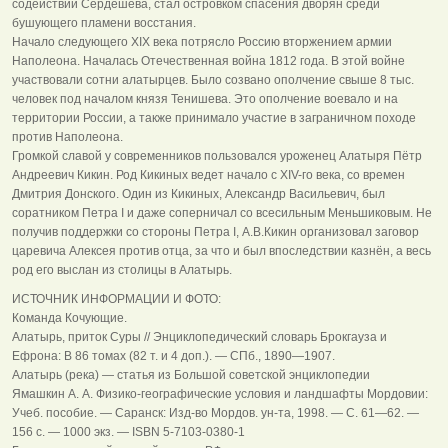
содействии Сердешева, стал островком спасения дворян среди
бушующего пламени восстания.
Начало следующего XIХ века потрясло Россию вторжением армии
Наполеона. Началась Отечественная война 1812 года. В этой войне
участвовали сотни алатырцев. Было созвано ополчение свыше 8 тыс.
человек под началом князя Тенишева. Это ополчение воевало и на
территории России, а также принимало участие в заграничном походе
против Наполеона.
Громкой славой у современников пользовался уроженец Алатыря Пётр
Андреевич Кикин. Род Кикиных ведет начало с XIV-го века, со времен
Дмитрия Донского. Один из Кикиных, Александр Васильевич, был
соратником Петра I и даже соперничал со всесильным Меньшиковым. Не
получив поддержки со стороны Петра I, А.В.Кикин организовал заговор
царевича Алексея против отца, за что и был впоследствии казнён, а весь
род его выслан из столицы в Алатырь.
ИСТОЧНИК ИНФОРМАЦИИ И ФОТО:
Команда Кочующие.
Алатырь, приток Суры // Энциклопедический словарь Брокгауза и
Ефрона: В 86 томах (82 т. и 4 доп.). — СПб., 1890—1907.
Алатырь (река) — статья из Большой советской энциклопедии
Ямашкин А. А. Физико-географические условия и ландшафты Мордовии:
Учеб. пособие. — Саранск: Изд-во Мордов. ун-та, 1998. — С. 61—62. —
156 с. — 1000 экз. — ISBN 5-7103-0380-1