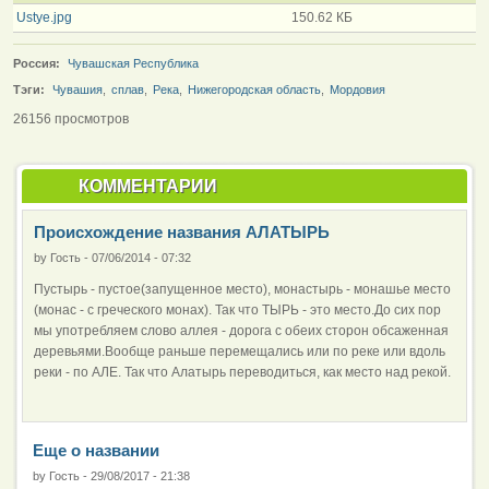
Ustye.jpg
150.62 КБ
Россия:
Чувашская Республика
Тэги:
Чувашия
,
сплав
,
Река
,
Нижегородская область
,
Мордовия
26156 просмотров
КОММЕНТАРИИ
Происхождение названия АЛАТЫРЬ
by
Гость
-
07/06/2014 - 07:32
Пустырь - пустое(запущенное место), монастырь - монашье место
(монас - с греческого монах). Так что ТЫРЬ - это место.До сих пор
мы употребляем слово аллея - дорога с обеих сторон обсаженная
деревьями.Вообще раньше перемещались или по реке или вдоль
реки - по АЛЕ. Так что Алатырь переводиться, как место над рекой.
Еще о названии
by
Гость
-
29/08/2017 - 21:38