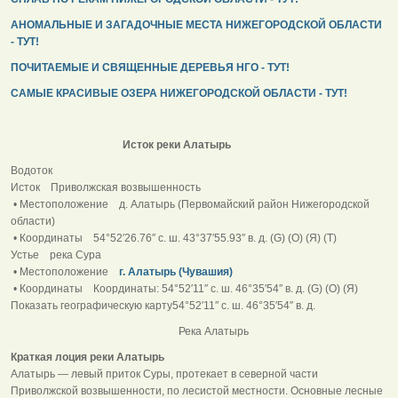
АНОМАЛЬНЫЕ И ЗАГАДОЧНЫЕ МЕСТА НИЖЕГОРОДСКОЙ ОБЛАСТИ
- ТУТ!
ПОЧИТАЕМЫЕ И СВЯЩЕННЫЕ ДЕРЕВЬЯ НГО - ТУТ!
САМЫЕ КРАСИВЫЕ ОЗЕРА НИЖЕГОРОДСКОЙ ОБЛАСТИ - ТУТ!
Исток реки Алатырь
Водоток
Исток Приволжская возвышенность
• Местоположение д. Алатырь (Первомайский район Нижегородской
области)
• Координаты 54°52′26.76″ с. ш. 43°37′55.93″ в. д. (G) (O) (Я) (T)
Устье река Сура
• Местоположение
г. Алатырь (Чувашия)
• Координаты Координаты: 54°52′11″ с. ш. 46°35′54″ в. д. (G) (O) (Я)
Показать географическую карту54°52′11″ с. ш. 46°35′54″ в. д.
Река Алатырь
Краткая лоция реки Алатырь
Алатырь — левый приток Суры, протекает в северной части
Приволжской возвышенности, по лесистой местности. Основные лесные