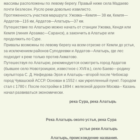
массивы расположены по левому берегу. Правый ниже села Мадаево
почти безлесен. Русло реки довольно извилисто.
Протяженность участков маршрута: Ужовка—Кемля— 38 км, Кемля—
Ардатов—116 км, Ардатов—Алатырь—37 км.
Путешествие по Алатырю можно начать от станции Ужовка, Кендя или
Кемля (линия Арзамас—Саранск), а закончить в Алатыре или
продолжить по Суре.
Привалы возможны по левому берегу на всем отрезке от Кемли до устья,
за исключением районов Суподеевки и Ардатов—Алатырь, где лес
подходит к реке только против Ахматово.
Путешествуя по Алатырю, рекомендуется осмотреть город Ардатов
(бывшее село Новотроицкое, известное с XVII в.), село Баево—родину
скульптора С. Д. Нефедова-Эрзя и Алатырь—второй после Чебоксар
город Чувашской АССР. Основан в 1552 г. как укрепленный пункт. Городом
стал с 1780 г. После постройки в 1894 г. железной дороги Москва-- Казань
начал развиваться экономически.
река Сура, река Алатырь
Река Алатырь около устья, река Сура
устье реки Алатырь
Алатырь, происхождение названия.