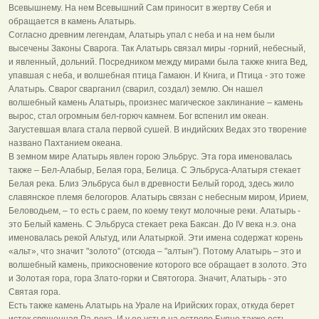
Всевышнему. На нем Всевышний Сам приносит в жертву Себя и
обращается в камень Алатырь.
Согласно древним легендам, Алатырь упал с неба и на нем были
высечены Законы Сварога. Так Алатырь связал миры -горний, небесный,
и явленный, дольний. Посредником между мирами была также книга Вед,
упавшая с неба, и волшебная птица Гамаюн. И Книга, и Птица - это тоже
Алатырь. Сварог сварганил (сварил, создал) землю. Он нашел
волшебный камень Алатырь, произнес магическое заклинание – камень
вырос, стал огромным бел-горюч камнем. Бог вспенил им океан.
Загустевшая влага стала первой сушей. В индийских Ведах это творение
названо Пахтанием океана.
В земном мире Алатырь явлен горою Эльбрус. Эта гора именовалась
также – Бел-Алабыр, Белая гора, Белица. С Эльбруса-Алатыря стекает
Белая река. Близ Эльбруса был в древности Белый город, здесь жило
славянское племя белогоров. Алатырь связан с небесным миром, Ирием,
Беловодьем, – то есть с раем, по коему текут молочные реки. Алатырь -
это Белый камень. С Эльбруса стекает река Баксан. До IV века н.э. она
именовалась рекой Альтуд, или Алатыркой. Эти имена содержат корень
«альт», что значит "золото” (отсюда – "алтын”). Потому Алатырь – это и
волшебный камень, прикосновение которого все обращает в золото. Это
и Золотая гора, гора Злато-горки и Святогора. Значит, Алатырь - это
Святая гора.
Есть также камень Алатырь на Урале на Ирийских горах, откуда берет
исток священная Ра-река. И у ее устья на острове Буяне также есть