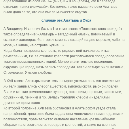
образованное из слов «АЛА» (вниз) и «ТОР» (влечь), что в переводе
означает «вниз влекущий». Возможно, такое название реке Алатырь
было дано за то, что она имела множество омутов.
слияние рек Алатырь и Сура
А Владимир Иванович Даль в 1-м томе своего «Толкового словаря» даёт
такое определение: «Алатырь – загадочный камень, поминаемый в
сказках и заговорах: бел-горюч камень, лежащий на дне морском, либо на
море, на кияне, на острове Буяне…»
Когда была построена крепость, то рядом с ней начали селиться
ремесленники, т.е. за стенами крепости расположился посад (поселение
торгово-промышленных людей). Менее значительные поселения,
окружающие город, назывались слободами. Так в Алатыре были Казачья,
Стрелецкая, Ямская слободы.
В XVII-м веке Алатырь значительно вырос, увеличилось его население.
Жители занимались хлебопашеством, выгоном скота, рыбной ловлей.
Были и мелкие ремесленники-кузнецы, кожевники, портные, сапожники,
оружейники, печники и пр. Велась торговля хлебом и изделиями
домашних промыслов.
Ко второй половине XVII века обстановка в Алатырском уезде стала
напряжённой: крестьяне были задавлены многочисленными податями и
повинностями, правительство облагало население чрезвычайными
сборами на строительство городов и крепостей, и также на военные