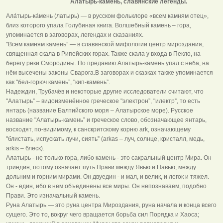
Ала́тырь-ка́мень, славянские легенды.
Ала́тырь-ка́мень (латырь) — в русском фольклоре «всем камням отец»,
близ которого упала Голубиная книга. Волшебный камень – гора,
упоминается в заговорах, легендах и сказаниях.
"Всем камням камень” — в славянской мифологии центр мироздания,
священная скала в Рипейских горах. Также скала у входа в Пекло, на
берегу реки Смородины. По преданию Алатырь-камень упал с неба, на
нём высечены законы Сварога.В заговорах и сказках также упоминается
как "бел-горюч камень”, "кип-камень”.
Надеждин, Трубачёв и некоторые другие исследователи считают, что
"Алатырь” – видоизменённое греческое "электрон”, "илектр”, то есть
янтарь (название Балтийского моря – Алатырское море). Русское
название "Алатырь-камень” и греческое слово, обозначающее янтарь,
восходят, по-видимому, к санскритскому корню ark, означающему
"блистать, испускать лучи, сиять” (arkas – луч, солнце, кристалл, медь,
arkis – блеск).
Алатырь - не только гора, либо камень - это сакральный центр Мира. Он
триедин, потому означает путь Прави между Явью и Навью, между
дольним и горним мирами. Он двуедин - и мал, и велик, и легок и тяжел.
Он - един, ибо в нем объединены все миры. Он непознаваем, подобно
Прави. Это изначальный камень.
Руна Алатырь — это руна центра Мироздания, руна начала и конца всего
сущего. Это то, вокруг чего вращается борьба сил Порядка и Хаоса;