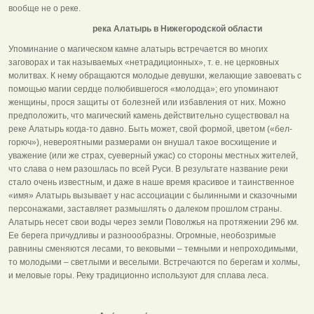
вообще не о реке.
река Алатырь в Нижегородской области
Упоминание о магическом камне алатырь встречается во многих
заговорах и так называемых «нетрадиционных», т. е. не церковных
молитвах. К нему обращаются молодые девушки, желающие завоевать с
помощью магии сердце полюбившегося «молодца»; его упоминают
женщины, прося защиты от болезней или избавления от них. Можно
предположить, что магический камень действительно существовал на
реке Алатырь когда-то давно. Быть может, свой формой, цветом («бел-
горюч»), невероятными размерами он внушал такое восхищение и
уважение (или же страх, суеверный ужас) со стороны местных жителей,
что слава о нем разошлась по всей Руси. В результате название реки
стало очень известным, и даже в наше время красивое и таинственное
«имя» Алатырь вызывает у нас ассоциации с былинными и сказочными
персонажами, заставляет размышлять о далеком прошлом страны.
Алатырь несет свои воды через земли Поволжья на протяжении 296 км.
Ее берега причудливы и разноообразны. Огромные, необозримые
равнины сменяются лесами, то вековыми – темными и непроходимыми,
то молодыми – светлыми и веселыми. Встречаются по берегам и холмы,
и меловые горы. Реку традиционно используют для сплава леса.