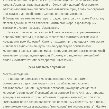
камень Алатырь, излечивающий от болезней и дающий бессмертие.
Алатырь-горами именовались также Алтайские горы, Алатырь-островом
назывался и Золотой остров Солнца в Северном океане.
В большинстве текстов Алатырь отождествляется с янтарем. Поскольку
местом добычи янтаря является Балтийское море, в фольклорных
текстах его часто называют Алатырским.
Также источником рассказов об Алатыре являются средневековые
европейские легенды, в которых говорится о фантастическом камне
лечащем от всех болезней. Камень находится в труднодоступном месте
и является пупом земли.(пупы земли существуют почти во всех
мифологиях разных народов мира. Например Омфал, так же волшебный
камень центр мироздания греков). Поэтому его наделяют волшебной
силой и считают "отцом” всех драгоценных камней.
река Алатырь в Чувашии
Местонахождение
1. В народном фольклоре местонахождение Алатырь-камня
соотносилось с центром мира и при этом обычно неразрывно
связывалось с Буяном - чудесным островом, находящемся где-то в
мировом "окиян-море”. Покоящийся на острове Буяне Алатырь народная
традиция называла и горой, и "малым студеным камнем”; но при этом
камень этот почти всегда обозначался постоянным эпитетом "бел-горюч”,
заменяемым иногда выражением "кип-камень” (от глагола кипеть). На нём