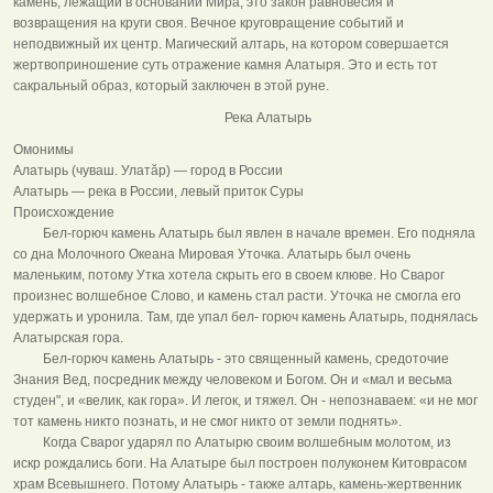
камень, лежащий в основании Мира; это закон равновесия и
возвращения на круги своя. Вечное круговращение событий и
неподвижный их центр. Магический алтарь, на котором совершается
жертвоприношение суть отражение камня Алатыря. Это и есть тот
сакральный образ, который заключен в этой руне.
Река Алатырь
Омонимы
Алатырь (чуваш. Улатăр) — город в России
Алатырь — река в России, левый приток Суры
Происхождение
Бел-горюч камень Алатырь был явлен в начале времен. Его подняла
со дна Молочного Океана Мировая Уточка. Алатырь был очень
маленьким, потому Утка хотела скрыть его в своем клюве. Но Сварог
произнес волшебное Слово, и камень стал расти. Уточка не смогла его
удержать и уронила. Там, где упал бел- горюч камень Алатырь, поднялась
Алатырская гора.
Бел-горюч камень Алатырь - это священный камень, средоточие
Знания Вед, посредник между человеком и Богом. Он и «мал и весьма
студен", и «велик, как гора». И легок, и тяжел. Он - непознаваем: «и не мог
тот камень никто познать, и не смог никто от земли поднять».
Когда Сварог ударял по Алатырю своим волшебным молотом, из
искр рождались боги. На Алатыре был построен полуконем Китоврасом
храм Всевышнего. Потому Алатырь - также алтарь, камень-жертвенник