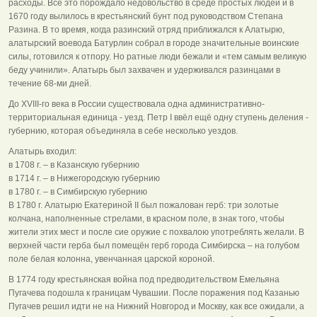
расходы. Всё это порождало недовольство в среде простых людей и в
1670 году вылилось в крестьянский бунт под руководством Степана
Разина. В то время, когда разинский отряд приближался к Алатырю,
алатырский воевода Батурлин собрал в городе значительные воинские
силы, готовился к отпору. Но ратные люди бежали и «тем самым великую
беду учинили». Алатырь был захвачен и удерживался разинцами в
течение 68-ми дней.
До XVIII-го века в России существовала одна административно-
территориальная единица - уезд. Петр I ввёл ещё одну ступень деления -
губернию, которая объединяла в себе несколько уездов.
Алатырь входил:
в 1708 г. – в Казанскую губернию
в 1714 г. – в Нижегородскую губернию
в 1780 г. – в Симбирскую губернию
В 1780 г. Алатырю Екатериной II был пожалован герб: три золотые
колчана, наполненные стрелами, в красном поле, в знак того, чтобы
жители этих мест и после сие оружие с похвалою употреблять желали. В
верхней части герба был помещён герб города Симбирска – на голубом
поле белая колонна, увенчанная царской короной.
В 1774 году крестьянская война под предводительством Емельяна
Пугачева подошла к границам Чувашии. После поражения под Казанью
Пугачев решил идти не на Нижний Новгород и Москву, как все ожидали, а