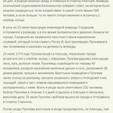
на Дон, в родную казачью среду, и повернул в сторону Алатыря. Воевода
алатырский подполковник Белокопытов собирает совет, на котором было
решено защищаться, если злодей имеет в своей толпе менее 500
человек, а если больше, то не чинить сопротивление и встречать с
хлебом–солью.
В ночь на 22 июля прапорщик инвалидной команды Сердешев
отправился в разведку, а в это время Белокопытов и дворяне сбежали из
города. Сердешев же прикинулся простым старым израненным
служакой, который готов служить Петру III, был произведен Пугачевым в
чин полковника и назначен на должность воеводы.
23 июля 1774 года Пугачев вошёл в Алатырь. Население города
встретило его с хлебом–солью, с образами. Пугачев даровал алатырцам
леса, луга, рыбные ловли. Пугачевцы освободили из тюрьмы 49
колодников, раздали населению казённые деньги и соль, разгромили 38
домов дворян, купцов и чиновников. Крестьяне приводили к Пугачеву
своих господ на расправу, просили разрешить забрать господский хлеб,
лошадей, скарб и скот, ловили скрывавшихся помещиков и
расправлялись с ними. Всего в уезде было уничтожено 252 человека.
Войско Пугачёва в течение 2-х дней отдыхало в Алатыре и обучалось
военному делу. 25 июля Пугачёв с войском вышел из города и отправился
в сторону Саранска.
После ухода Пугачёва восстание в уезде продолжалось, но Алатырь, при