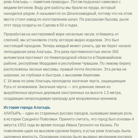
реки Алатырь — памятник природы». Потом подъехал самосвал с
жидким бетоном. Воду для работы мы брали из пруда, который
находился рядом. А называется он Шпалозаводный, потому что на этом
месте стоял завод по изготовлению шпал. По рассказам Лысова, рыли
этот пруд солдаты из Сарова в 50-х годах.
Проработав на нестерпимой жаре несколько часов, отбиваясь от
слепней, мы установили стелу, которую видно издалека. Это был
настоящий праздник. Теперь каждый может узнать, где же берет начало
легендарная река Алатырь. Эта река протяженностью около 300
километров протекает по Нижегородской области в Первомайском
районе, республике Мордовии и республике Чувашии. По левому берегу
расположены лесные массивы, правый почти безлесен. Эта речка не
широкая, но глубокая и быстрая, с высокими берегами.
С 16 века по реке Алатырь проходила засечная черта, защищающая
Русь от кочевников. Засечная черта — это длинная линия из
вырубленных крупных деревьев заостренных на высоте 1,5 метра,
создающих непроходимую преграду для вооруженных конников.
История города Алатырь
АЛАТЫРЬ – один из старинных русских городов, сыгравших важную роль
в истории Среднего Поволжья. Принято считать, что город был основан 4
августа 1552 года во время похода Ивана Грозного на Казань. По
повелению царя на высоком сурском берегу, в устье реки Алатырь была
заложена крепость. Основание города было вызвано желанием русского