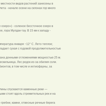
 местности видов растений занесены в
 лета - начале осени на склонах гор много
ое озеро») - соленое бессточное озеро в
гора Мулдак-тау. В 15 км к западу -
пература января −12° С. Лето теплое;
бладает сухая с годовой продолжительностью
вана донными отложениями мощностью 25 м.
скильница. Лес редок из-за обилия соли.
ионтов, в том числе и ихтиофауны, за
олины спускаются каменные реки —
ыми стоят вдоль стремительных рек и на
е гребни, камни, отвесные речные берега