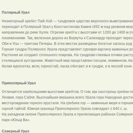
Полярный Урал
Низкогорный хребет Пай-Хой — тундровое царство морозного выветривани
переходит в Полярный Урал у Константинова Камня (492 м над уровнем моря
направлении до реки Хулги. Отрезки хребта с высотами от 1200 до 1400 м (
понижениями. Так, железная дорога из Воркуты к Салехарду проходит чере
Оби и Усы — притока Печоры. В этих местах разведаны богатые запасы руд 
Горная тундра Полярного Урала представляет суровую картину каменных ро
Растения не создают сплошного покрова. На тундрово-глеевых почвах раст
стелющиеся кустарники. Животный мир представлен песцом, леммингом, бел
белая куропатка, волк, горностай, ласка обитают и в тундре, и в лесной зоне.
Приполярный Урал
Отличается наибольшими высотами хребтов. О том, как заострены гребни гор
Лезвия, гора Сабля. Высочайшая вершина всего Урала гора Народная дости
месторождение горного хрусталя. На гребнях гор — каменные моря и горная
горной тайгой. Южная граница Приполярного Урала совпадает с 640 с. ш.
На западном склоне Приполярного Урала и прилегающих районах Северно
парк «Югыд Ва».
Северный Урал