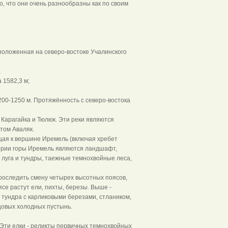
о, что они очень разнообразны как по своим
положенная на северо-востоке Учалинского
:
 1582,3 м;
00-1250 м. Протяжённость с северо-востока
Карагайка и Тюлюк. Эти реки являются
том Аваляк.
ая к вершине Иремель (включая хребет
ории горы Иремель являются ландшафт,
луга и тундры, таежные темнохвойные леса,
роследить смену четырех высотных поясов,
ясе растут ели, пихты, березы. Выше -
тундра с карликовыми березами, стлаником,
цовых холодных пустынь.
Эти елки - реликты первичных темнохвойных