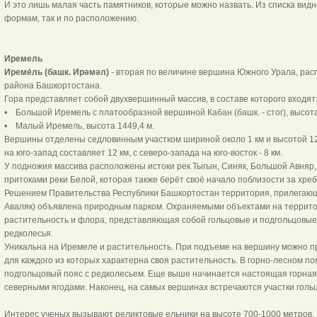
И это лишь малая часть памятников, которые можно назвать. Из списка видн
формам, так и по расположению.
Иремель
Иреме́ль (башк. Ирәмәл)
- вторая по величине вершина Южного Урала, рас
района Башкортостана.
Гора представляет собой двухвершинный массив, в составе которого входят
• Большой Иремель с платообразной вершиной Кабан (башк. - стог), высота
• Малый Иремель, высота 1449,4 м.
Вершины отделены седловинным участком шириной около 1 км и высотой 12
на юго-запад составляет 12 км, с северо-запада на юго-восток - 8 км.
У подножия массива расположены истоки рек Тыгын, Синяк, Большой Авняр, 
притоками реки Белой, которая также берёт своё начало поблизости за хреб
Решением Правительства Республики Башкортостан территория, прилегающ
Аваляк) объявлена природным парком. Охраняемыми объектами на террит
растительность и флора, представляющая собой гольцовые и подгольцовые 
редколесья.
Уникальна на Иремеле и растительность. При подъеме на вершину можно п
для каждого из которых характерна своя растительность. В горно-лесном по
подгольцовый пояс с редколесьем. Еще выше начинается настоящая горная 
северными ягодами. Наконец, на самых вершинах встречаются участки голь
Интерес ученых вызывают реликтовые ельники на высоте 700-1000 метров. 