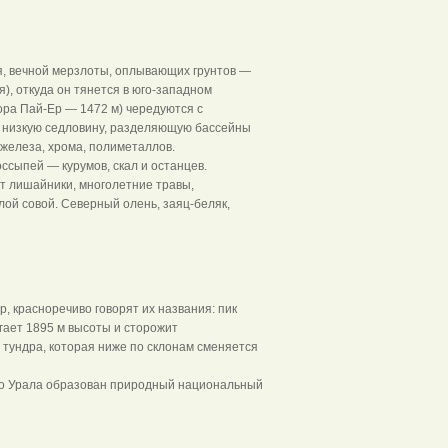
я, вечной мерзлоты, оплывающих грунтов —
), откуда он тянется в юго-западном
гора Пай-Ер — 1472 м) чередуются с
з низкую седловину, разделяющую бассейны
железа, хрома, полиметаллов.
ссыпей — курумов, скал и останцев.
ут лишайники, многолетние травы,
ой совой. Северный олень, заяц-беляк,
, красноречиво говорят их названия: пик
гает 1895 м высоты и сторожит
 тундра, которая ниже по склонам сменяется
го Урала образован природный национальный