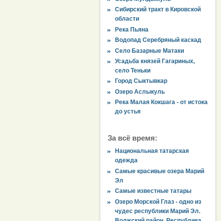
Сибирский тракт в Кировской
области
Река Пьяна
Водопад Серебряный каскад
Село Базарные Матаки
Усадьба князей Гагариных,
село Теньки
Город Сыктывкар
Озеро Аслыкуль
Река Малая Кокшага - от истока
до устья
За всё время:
Национальная татарская
одежда
Самые красивые озера Марий
Эл
Самые известные татары
Озеро Морской Глаз - одно из
чудес республики Марий Эл.
Волжский район, Республика