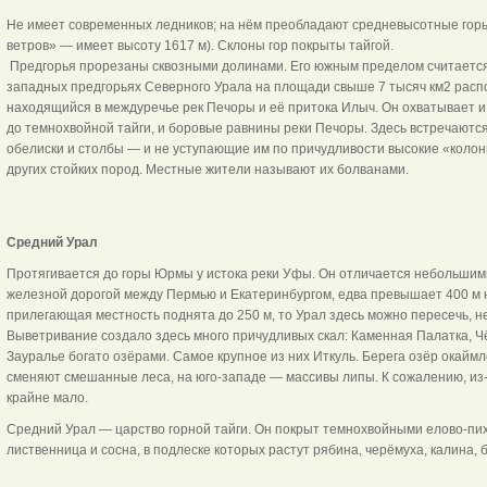
Не имеет современных ледников; на нём преобладают средневысотные горы
ветров» — имеет высоту 1617 м). Склоны гор покрыты тайгой.
Предгорья прорезаны сквозными долинами. Его южным пределом считается 
западных предгорьях Северного Урала на площади свыше 7 тысяч км2 расп
находящийся в междуречье рек Печоры и её притока Илыч. Он охватывает и
до темнохвойной тайги, и боровые равнины реки Печоры. Здесь встречаю
обелиски и столбы — и не уступающие им по причудливости высокие «коло
других стойких пород. Местные жители называют их болванами.
Средний Урал
Протягивается до горы Юрмы у истока реки Уфы. Он отличается небольши
железной дорогой между Пермью и Екатеринбургом, едва превышает 400 м на
прилегающая местность поднята до 250 м, то Урал здесь можно пересечь, не 
Выветривание создало здесь много причудливых скал: Каменная Палатка, Чё
Зауралье богато озёрами. Самое крупное из них Иткуль. Берега озёр окайм
сменяют смешанные леса, на юго-западе — массивы липы. К сожалению, из-
крайне мало.
Средний Урал — царство горной тайги. Он покрыт темнохвойными елово-п
лиственница и сосна, в подлеске которых растут рябина, черёмуха, калина, 