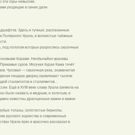
о эти горы невысоки.
ами уходящие в синие дали.
ндшафтов. Здесь и тучные, распаханные
ки Полярного Урала, и волнистые таёжные
сти.
 под пологом которых разрослись сказочные
основыми борами. Необычайно красивы
Прикамья суров. Могучая бурая Кама течёт
ов. Чусовая — сказочная река, знаменитая
едяная пещера-дворец привлекает тысячи
адой сталактитов и сталагмитов…
ии. Ещё в XVIII веке слава Урала гремела на
но было назвать и медным, и золотым, и
давно известны драгоценные камни и камни-
лубые топазы, золотистые бериллы.
ики русского зодчества и современные
твах Урала ярко и красочно рассказал в