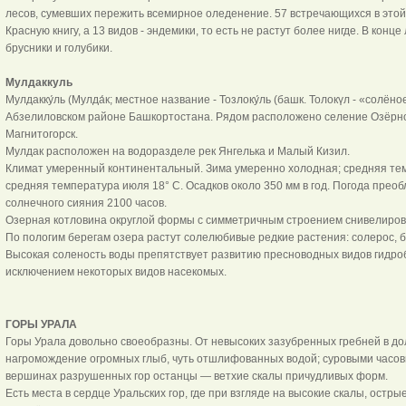
лесов, сумевших пережить всемирное оледенение. 57 встречающихся в этой
Красную книгу, а 13 видов - эндемики, то есть не растут более нигде. В конце
брусники и голубики.
Мулдаккуль
Мулдакку́ль (Мулда́к; местное название - Тозлоку́ль (башк. Толокүл - «солён
Абзелиловском районе Башкортостана. Рядом расположено селение Озёрное, 
Магнитогорск.
Мулдак расположен на водоразделе рек Янгелька и Малый Кизил.
Климат умеренный континентальный. Зима умеренно холодная; средняя тем
средняя температура июля 18° С. Осадков около 350 мм в год. Погода прео
солнечного сияния 2100 часов.
Озерная котловина округлой формы с симметричным строением снивелиро
По пологим берегам озера растут солелюбивые редкие растения: солерос, бе
Высокая соленость воды препятствует развитию пресноводных видов гидроб
исключением некоторых видов насекомых.
ГОРЫ УРАЛА
Горы Урала довольно своеобразны. От невысоких зазубренных гребней в д
нагромождение огромных глыб, чуть отшлифованных водой; суровыми часов
вершинах разрушенных гор останцы — ветхие скалы причудливых форм.
Есть места в сердце Уральских гор, где при взгляде на высокие скалы, остры