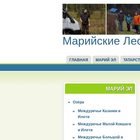
Марийские Ле
ГЛАВНАЯ
МАРИЙ ЭЛ
ТАТАРС
МАРИЙ ЭЛ
Озёра
Междуречье Казанки и
Илети
Междуречье Малой Кокшаги
и Илети
Междуречье Большой и