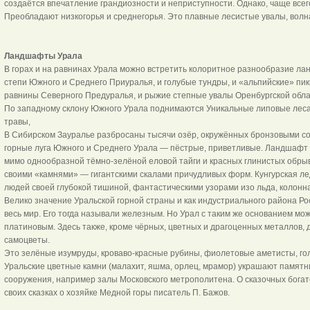
создаётся впечатление грандиозности и неприступности. Однако, чаще всег
Преобладают низкогорья и среднегорья. Это плавные лесистые увалы, волн
Ландшафты Урала
В горах и на равнинах Урала можно встретить колоритное разнообразие ла
степи Южного и Среднего Приуралья, и голубые тундры, и «альпийские» пи
равнины Северного Предуралья, и рыжие степные увалы Оренбургской обла
По западному склону Южного Урала поднимаются Уникальные липовые леса,
травы,
В Сибирском Зауралье разбросаны тысячи озёр, окружённых бронзовыми с
горные луга Южного и Среднего Урала — пёстрые, приветливые. Ландшафт 
мимо однообразной тёмно-зелёной еловой тайги и красных глинистых обрыв
своими «камнями» — гигантскими скалами причудливых форм. Кунгурская л
людей своей глубокой тишиной, фантастическими узорами изо льда, колонн
Велико значение Уральской горной страны и как индустриального района Росс
весь мир. Его тогда называли железным. Но Урал с таким же основанием мож
платиновым. Здесь также, кроме чёрных, цветных и драгоценных металлов, 
самоцветы.
Это зелёные изумруды, кроваво-красные рубины, фиолетовые аметисты, го
Уральские цветные камни (малахит, яшма, орлец, мрамор) украшают памятн
сооружения, например залы Московского метрополитена. О сказочных богатс
своих сказках о хозяйке Медной горы писатель П. Бажов.