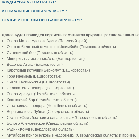
КЛАДЫ УРАЛА - СТАТЬЯ ТУТ!
АНОМАЛЬНЫЕ ЗОНЫ УРАЛА - ТУТ!
СТАТЬИ И ССЫЛКИ ПРО БАШКИРИЮ - ТУТ!
Далее будет приведен перечень памятников природы, расположенных на
• Озера Малое Адово и Адово (Пермский край)
• Озёрно-болотный комплекс «Ишимбай» (Тюменская область)
• Синициский бор (Тюменская область)
• Минерльный источник Алга (Башкортостан)
• Водопад Атыш (Башкортостан)
• Карстовый источник Берхомут (Башкортостан)
• Гора Иремель (Башкортостан)
• Скала Калим-Ускан (Башкортостан)
• Салаватская пещера (Башкортостан)
• Озеро Аракуль (Челябинская область)
• Каштакский бор (Челябинская область)
• Игнатьевская пещера (Челябинская область)
• Вершина горы Лубная(Свердловская область)
• Скалы «Семь братьев и одна сестра» (Свердловская область)
• Болото Алексеевское (Свердловская область)
• Рудник Кокуй (Свердловская область)
• Мугайские припоселковые кедровники (Свердловская область) и прочее.