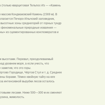
 (только кварцитовая Тельпос-Из — «Камень
массив Конджаковский Камень (1569 м). В
олагается Печоро-Илычский заповедник,
 высотные зоны среднегорий от горных тундр
тся феноменальные природные изваяния —
нны» из сцементированных конгломератов и
ми высотами. Перевал, преодолеваемый
д уровнем моря, а если учесть, что
заметив, что это горы.
ртово Городище, Чёртов Стул и т. д. Среднее
лены борами. Тёмно-хвойную тайгу на юге
за интенсивной вырубки лесов осталось
ихтовыми лесами. Ниже 500—300 м их сменяют
бузина, жимолость.