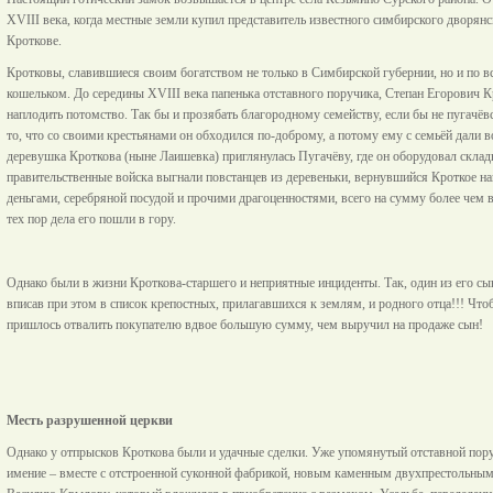
XVIII века, когда местные земли купил представитель известного симбирского дворян
Кроткове.
Кротковы, славившиеся своим богатством не только в Симбирской губернии, но и по вс
кошельком. До середины XVIII века папенька отставного поручика, Степан Егорович Кр
наплодить потомство. Так бы и прозябать благородному семейству, если бы не пугачёвс
то, что со своими крестьянами он обходился по-доброму, а потому ему с семьёй дали 
деревушка Кроткова (ныне Лаишевка) приглянулась Пугачёву, где он оборудовал склад
правительственные войска выгнали повстанцев из деревеньки, вернувшийся Кроткое наш
деньгами, серебряной посудой и прочими драгоценностями, всего на сумму более чем в 
тех пор дела его пошли в гору.
Однако были в жизни Кроткова-старшего и неприятные инциденты. Так, один из его с
вписав при этом в список крепостных, прилагавшихся к землям, и родного отца!!! Чт
пришлось отвалить покупателю вдвое большую сумму, чем выручил на продаже сын!
Месть разрушенной церкви
Однако у отпрысков Кроткова были и удачные сделки. Уже упомянутый отставной пору
имение – вместе с отстроенной суконной фабрикой, новым каменным двухпрестольны