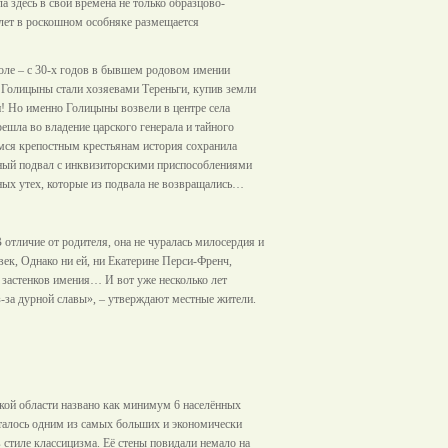
а здесь в свои времена не только образцово-
лет в роскошном особняке размещается
коле – с 30-х годов в бывшем родовом имении
я Голицыны стали хозяевами Тереньги, купив земли
и! Но именно Голицыны возвели в центре села
решла во владение царского генерала и тайного
мся крепостным крестьянам история сохранила
тный подвал с инквизиторскими приспособлениями
ных утех, которые из подвала не возвращались…
отличие от родителя, она не чуралась милосердия и
ек, Однако ни ей, ни Екатерине Перси-Френч,
 застенков имения… И вот уже несколько лет
з-за дурной славы», – утверждают местные жители.
кой области названо как минимум 6 населённых
талось одним из самых больших и экономически
 стиле классицизма. Её стены повидали немало на