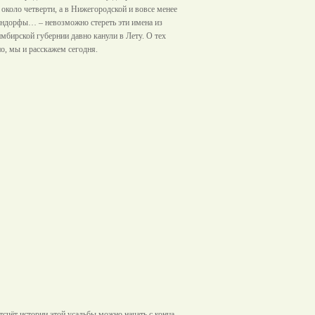
 около четверти, а в Нижегородской и вовсе менее
ндорфы… – невозможно стереть эти имена из
имбирской губернии давно канули в Лету. О тех
о, мы и расскажем сегодня.
счёт истории этой усадьбы можно начать с конца