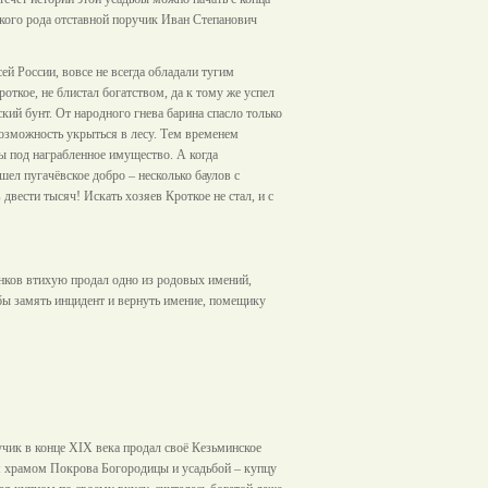
ского рода отставной поручик Иван Степанович
ей России, вовсе не всегда обладали тугим
откое, не блистал богатством, да к тому же успел
кий бунт. От народного гнева барина спасло только
возможность укрыться в лесу. Тем временем
ы под награбленное имущество. А когда
ел пугачёвское добро – несколько баулов с
двести тысяч! Искать хозяев Кроткое не стал, и с
ынков втихую продал одно из родовых имений,
обы замять инцидент и вернуть имение, помещику
чик в конце XIX века продал своё Кезьминское
м храмом Покрова Богородицы и усадьбой – купцу