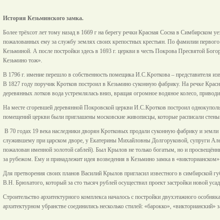
История Кезьминского замка.
Более трёхсот лет тому назад в 1669 г на берегу речки Красная Сосна в Симбирском у
пожалованных ему за службу землях своих крепостных крестьян. По фамилии первого 
Кезьминой. А после постройки здесь в 1693 г. церкви в честь Покрова Пресвятой Бог
Кезьмино тож».
В 1796 г. имение перешло в собственность помещика И.С.Кроткова – представителя из
В 1827 году поручик Кротков построил в Кезьмино суконную фабрику. На речке Красн
деревянных лотков вода устремлялась вниз, вращая огромное водяное колесо, приводи
На месте сгоревшей деревянной Покровской церкви И.С.Кротков построил однокуполь
помещений церкви были приглашены московские живописцы, которые расписали стены и
В 70 годах 19 века наследники дворян Кротковых продали суконную фабрику и земл
служившему при царском дворе, у Екатерины Михайловны Долгоруковой, супруги Алекс
пожалован именной золотой саблей). Был Крылов не только богатым, но и просвещённ
за рубежом. Ему и принадлежит идея возведения в Кезьмино замка в «викторианском» 
Для претворения своих планов Василий Крылов пригласил известного в симбирской г
В.Н. Брюхатого, который за сто тысяч рублей осуществил проект застройки новой усад
Строительство архитектурного комплекса началось с постройки двухэтажного особняка-
архитектурном убранстве соединились несколько стилей: «барокко», «викторианский» 