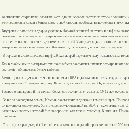
Великолепно сохранилась парадная часть здания, которая состоит из входа с балконо
величественна и красива башня с восточной стороны особняка, выполненная в архитек
Внутренние помещения дворца украшены богатой лепниной на стенах и плафонах пото
сюжетом. Так в актовом или театральном зале особняка лепнина изготовлена на музык
позднее ставились спектакли для именитых гостей. Материалом для изготовления леп
которой находилось недалеко от с. Кезьмино, долгое время державшееся в секрете.
В перилах и ступеньках лестниц, филёнках дверей паркетном полу использованы только 
Как в любом замке в апартаментах дворца были сооружены камины: в театральном зале
гостиной – облицованы белым кафелем.
Замок строили вручную в течение пяти лет до 1883 года каменных дел мастера из окре
длину он имеет 45 метров, ширину 36 метров, высоту 12 метров. Отдельные люди раст
Раствор очень крепкий, на яичном белке, с известью. Его гасили по 10-12 лет, оставляя
Вслед за господским домом, Крылов восстановил и достроил каменный храм Покрова. 
он пристроил колокольню, богато отделанную каменной резьбой, а также трапезную. С
каменными плитами которой был похоронен и сам хозяин усадьбы). В наши дни Покров
и часовни.
Сама территория усадьбы была обнесена каменной оградой, протяжённостью в 500 мет