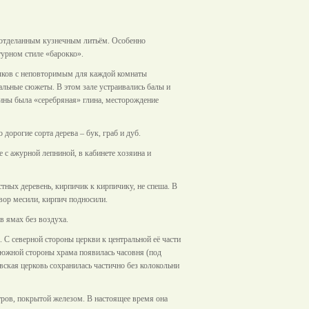
м, отделанным кузнечным литьём. Особенно
турном стиле «барокко».
лков с неповторимым для каждой комнаты
альные сюжеты. В этом зале устраивались балы и
нины была «серебряная» глина, месторождение
дорогие сорта дерева – бук, граб и дуб.
 с ажурной лепниной, в кабинете хозяина и
стных деревень, кирпичик к кирпичику, не спеша. В
вор месили, кирпич подносили.
 в ямах без воздуха.
С северной стороны церкви к центральной её части
 южной стороны храма появилась часовня (под
ская церковь сохранилась частично без колокольни
ров, покрытой железом. В настоящее время она