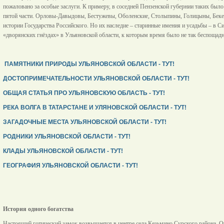
пожаловано за особые заслуги. К примеру, в соседней Пензенской губернии таких было
пятой части. Орловы-Давыдовы, Бестужевы, Оболенские, Столыпины, Голицыны, Беке
истории Государства Российского. Но их наследие – старинные имения и усадьбы – в С
«дворянских гнёздах» в Ульяновской области, к которым время было не так беспощадн
ПАМЯТНИКИ ПРИРОДЫ УЛЬЯНОВСКОЙ ОБЛАСТИ - ТУТ!
ДОСТОПРИМЕЧАТЕЛЬНОСТИ УЛЬЯНОВСКОЙ ОБЛАСТИ - ТУТ!
ОБЩАЯ СТАТЬЯ ПРО УЛЬЯНОВСКУЮ ОБЛАСТЬ - ТУТ!
РЕКА ВОЛГА В ТАТАРСТАНЕ И УЛЯНОВСКОЙ ОБЛАСТИ - ТУТ!
ЗАГАДОЧНЫЕ МЕСТА УЛЬЯНОВСКОЙ ОБЛАСТИ - ТУТ!
РОДНИКИ УЛЬЯНОВСКОЙ ОБЛАСТИ - ТУТ!
КЛАДЫ УЛЬЯНОВСКОЙ ОБЛАСТИ - ТУТ!
ГЕОГРАФИЯ УЛЬЯНОВСКОЙ ОБЛАСТИ - ТУТ!
История одного богатства
Настоящий готический замок возвышается в центре села Кезьмино Сурского района. От