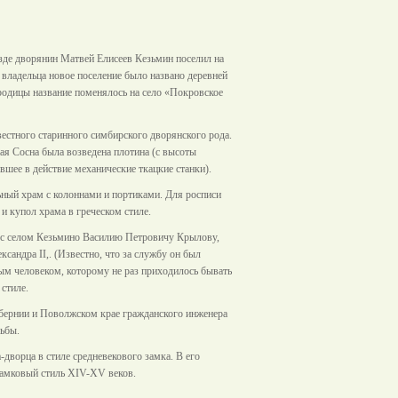
езде дворянин Матвей Елисеев Кезьмин поселил на
владельца новое поселение было названо деревней
ородицы название поменялось на село «Покровское
вестного старинного симбирского дворянского рода.
ая Сосна была возведена плотина (с высоты
вшее в действие механические ткацкие станки).
ный храм с колоннами и портиками. Для росписи
 купол храма в греческом стиле.
и с селом Кезьмино Василию Петровичу Крылову,
андра II,. (Известно, что за службу он был
ым человеком, которому не раз приходилось бывать
стиле.
убернии и Поволжском крае гражданского инженера
ьбы.
дворца в стиле средневекового замка. В его
замковый стиль XIV-XV веков.