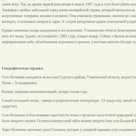
своём веку. Так, во время первой революции в апреле 1907 года в селе были убиты п
Анненково прибыл небольшой отряд конно-полицейской стражи, который наткнулся на 
вооружённых топорами, вилами и кольями. Они атаковали стражников, свалили их с.кон
насмерть, а остальных заперли в сарае. А следом разгромили здание помещичьей усад
Однако каменные своды выдержали и это испытание. Ульяновская область безвозвратно
пять лет назад. Здание, пустовавшее с 2001 года, сожрал пожар. Сейчас о былом велич
подпирающими небо, облюбованная воронами и грачами, а местные жители обходят 
Географическая справка.
Село Кезьмино находится на востоке Сурского района, Ульяновской области, на расст
Урень – Астрадамовка.
Климат умеренно-континентальный, четыре сезона года.
Самый холодный месяц – январь (среднемесячная температура –13 градусов), самый т
градусов).
Село Кезьмино и близлежащие окрестности лежат в пределах лесостепной природной з
было покрыто лесами. Остатки южнорусской тайги можно увидеть близ села Большой 
Через Кезьмино протекает река Сосновка, которая у северной окраины села соединяетс