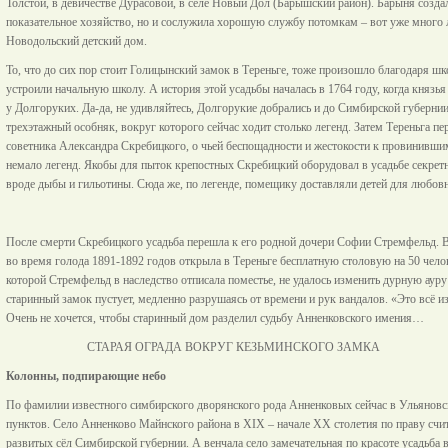
Толстой, в девичестве Дурасовой, в селе Новый Дол (Барышский район). Барыня создал
показательное хозяйство, но и сослужила хорошую службу потомкам – вот уже много 
Новодольский детский дом.
То, что до сих пор стоит Голицынский замок в Тереньге, тоже произошло благодаря ш
устроили начальную школу. А история этой усадьбы началась в 1764 году, когда князь
у Долгоруких. Да-да, не удивляйтесь, Долгорукие добрались и до Симбирской губерни
трехэтажный особняк, вокруг которого сейчас ходит столько легенд. Затем Тереньга пе
советника Александра Скребицкого, о чьей беспощадности и жестокости к провинивши
немало легенд. Якобы для пыток крепостных Скребицкий оборудовал в усадьбе секре
вроде дыбы и гильотины. Сюда же, по легенде, помещику доставляли детей для любов
После смерти Скребицкого усадьба перешла к его родной дочери Софии Стремфельд. В 
во время голода 1891-1892 годов открыла в Тереньге бесплатную столовую на 50 челов
которой Стремфельд в наследство отписала поместье, не удалось изменить дурную ауру
старинный замок пустует, медленно разрушаясь от времени и рук вандалов. «Это всё и
Очень не хочется, чтобы старинный дом разделил судьбу Анненковского имения…
СТАРАЯ ОГРАДА ВОКРУГ КЕЗЬМИНСКОГО ЗАМКА
Колонны, подпирающие небо
По фамилии известного симбирского дворянского рода Анненковых сейчас в Ульяновс
пунктов. Село Анненково Майнского района в XIX – начале XX столетия по праву счи
развитых сёл Симбирской губернии. А венчала село замечательная по красоте усадьба в