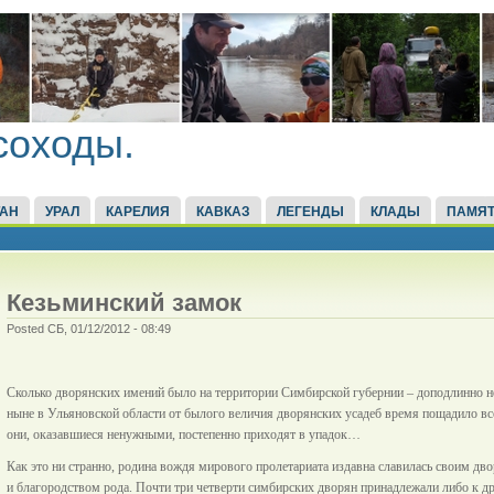
соходы.
ТАН
УРАЛ
КАРЕЛИЯ
КАВКАЗ
ЛЕГЕНДЫ
КЛАДЫ
ПАМЯТ
Кезьминский замок
Posted СБ, 01/12/2012 - 08:49
Сколько дворянских имений было на территории Симбирской губернии – доподлинно неи
ныне в Ульяновской области от былого величия дворянских усадеб время пощадило в
они, оказавшиеся ненужными, постепенно приходят в упадок…
Как это ни странно, родина вождя мирового пролетариата издавна славилась своим дв
и благородством рода. Почти три четверти симбирских дворян принадлежали либо к д