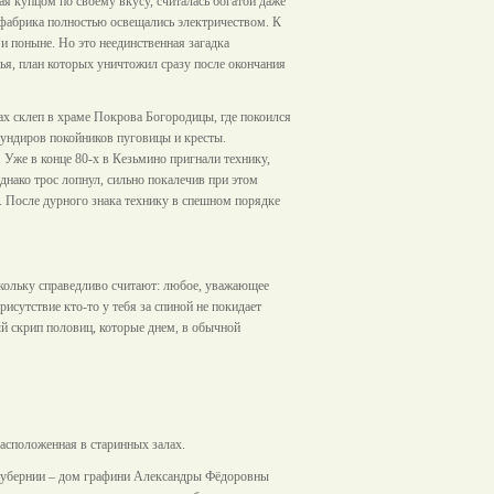
я купцом по своему вкусу, считалась богатой даже
 фабрика полностью освещались электричеством. К
и поныне. Но это неединственная загадка
ья, план которых уничтожил сразу после окончания
ах склеп в храме Покрова Богородицы, где покоился
мундиров покойников пуговицы и кресты.
. Уже в конце 80-х в Кезьмино пригнали технику,
днако трос лопнул, сильно покалечив при этом
. После дурного знака технику в спешном порядке
оскольку справедливо считают: любое, уважающее
рисутствие кто-то у тебя за спиной не покидает
ый скрип половиц, которые днем, в обычной
расположенная в старинных залах.
 губернии – дом графини Александры Фёдоровны