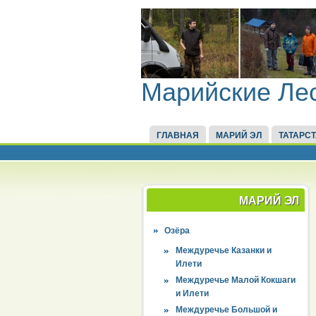
Марийские Ле
ГЛАВНАЯ
МАРИЙ ЭЛ
ТАТАРС
МАРИЙ ЭЛ
Озёра
Междуречье Казанки и
Илети
Междуречье Малой Кокшаги
и Илети
Междуречье Большой и