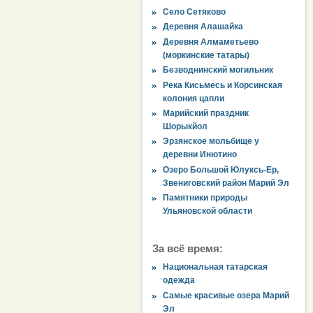
Село Сетяково
Деревня Алашайка
Деревня Алмаметьево
(моркинские татары)
Безводнинский могильник
Река Кисьмесь и Корсинская
колония цапли
Марийский праздник
Шорыкйол
Эрзянское мольбище у
деревни Инютино
Озеро Большой Юлуксь-Ер,
Звениговский район Марий Эл
Памятники природы
Ульяновской области
За всё время:
Национальная татарская
одежда
Самые красивые озера Марий
Эл