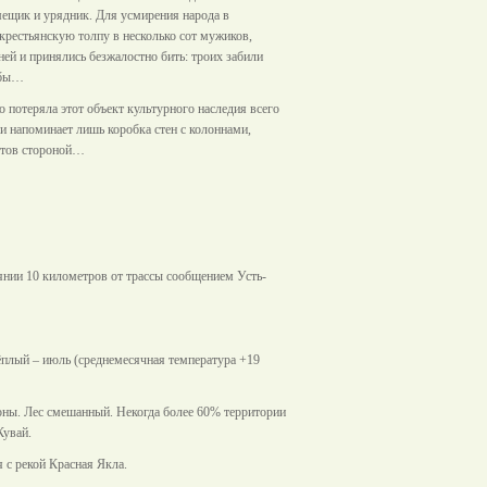
омещик и урядник. Для усмирения народа в
крестьянскую толпу в несколько сот мужиков,
ей и принялись безжалостно бить: троих забили
ьбы…
 потеряла этот объект культурного наследия всего
ии напоминает лишь коробка стен с колоннами,
остов стороной…
оянии 10 километров от трассы сообщением Усть-
ёплый – июль (среднемесячная температура +19
оны. Лес смешанный. Некогда более 60% территории
Кувай.
я с рекой Красная Якла.