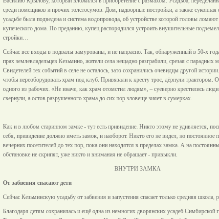
Василию Крылову, который вложился в приобретение с размахом. Усадьба, переделанна
среди помещиков и прочих толстосумов. Дом, надворные постройки, а также суконная
усадьбе была подведена и система водопровода, об устройстве которой головы ломают 
купеческого дома. По преданию, купец распорядился устроить внушительные подземел
стройки…
Сейчас все входы в подвалы замурованы, и не напрасно. Так, обнаруженный в 50-х год
прах землевладельцев Кезьмино, жители села нещадно разграбили, срезая с парадных 
Свидетелей тех событий в селе не осталось, зато сохранились очевидцы другой истории
чтобы переоборудовать храм под клуб. Привязали к кресту трос, дёрнули трактором. О
одного из рабочих. «Не иначе, как храм отомстил людям», – суеверно крестились люди
свернули, а остов разрушенного храма до сих пор зловеще зияет в сумерках.
Как и в любом старинном замке - тут есть привидение. Никто этому не удивляется, п
себя, привидение должно иметь замок, и наоборот. Никто его не видел, но постоянное п
вечерних посетителей до тех пор, пока они находятся в пределах замка. А на постоянн
обстановке не скрипят, уже никто и внимания не обращает - привыкли.
ВНУТРИ ЗАМКА
От забвения спасают дети
Сейчас Кезьминскую усадьбу от забвения и запустения спасает только средняя школа, 
Благодаря детям сохранилась и ещё одна из немногих дворянских усадеб Симбирской