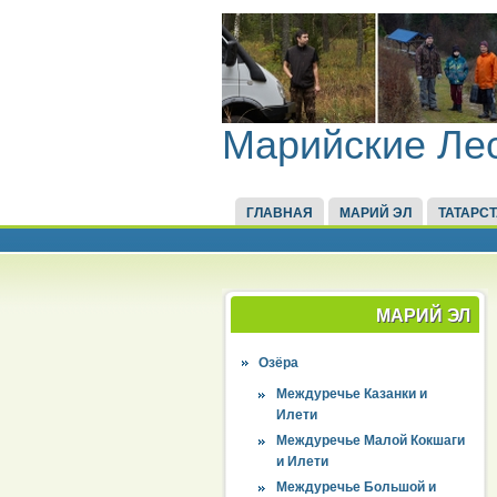
Марийские Ле
ГЛАВНАЯ
МАРИЙ ЭЛ
ТАТАРС
МАРИЙ ЭЛ
Озёра
Междуречье Казанки и
Илети
Междуречье Малой Кокшаги
и Илети
Междуречье Большой и