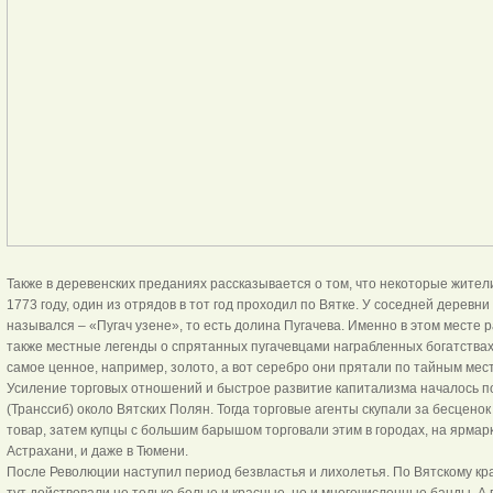
Также в деревенских преданиях рассказывается о том, что некоторые жител
1773 году, один из отрядов в тот год проходил по Вятке. У соседней деревн
назывался – «Пугач узене», то есть долина Пугачева. Именно в этом месте р
также местные легенды о спрятанных пугачевцами награбленных богатствах
самое ценное, например, золото, а вот серебро они прятали по тайным мест
Усиление торговых отношений и быстрое развитие капитализма началось п
(Транссиб) около Вятских Полян. Тогда торговые агенты скупали за бесценок
товар, затем купцы с большим барышом торговали этим в городах, на ярмарк
Астрахани, и даже в Тюмени.
После Революции наступил период безвластья и лихолетья. По Вятскому кр
тут действовали не только белые и красные, но и многочисленные банды. А 