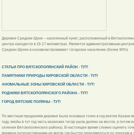
Деревня Средние Шуни – населенный пункт, расположенный в Вятскополянс
центра находится в 16-17 километрах. Является административным центром
Средних Шунях в основном проживает татарское население (более 90%).
СТАТЬИ ПРО ВЯТСКОПОЛЯНСКИЙ РАЙОН - ТУТ!
ПАМЯТНИКИ ПРИРОДЫ КИРОВСКОЙ ОБЛАСТИ - ТУТ!
АНОМАЛЬНЫЕ ЗОНЫ КИРОВСКОЙ ОБЛАСТИ - ТУТ!
РОДНИКИ ВЯТСКОПОЛЯНСКОГО РАЙОНА - ТУТ!
ГОРОД ВЯТСКИЕ ПОЛЯНЫ - ТУТ!
По местным преданиям деревня была основана точно в год взятия Казани во
году, якобы в тот год часть казанских татар ушла далеко на восток, а потом 
селения Вятскополянского района). В настоящее время сложно оценить точн
времена путешественники не могли так быстро передвигаться по дорогам и т