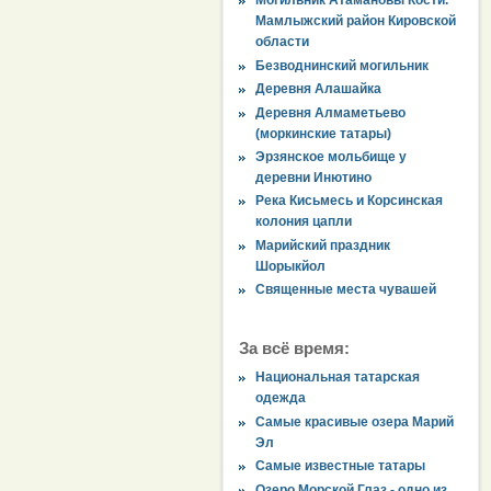
Могильник Атамановы Кости.
Мамлыжский район Кировской
области
Безводнинский могильник
Деревня Алашайка
Деревня Алмаметьево
(моркинские татары)
Эрзянское мольбище у
деревни Инютино
Река Кисьмесь и Корсинская
колония цапли
Марийский праздник
Шорыкйол
Священные места чувашей
За всё время:
Национальная татарская
одежда
Самые красивые озера Марий
Эл
Самые известные татары
Озеро Морской Глаз - одно из