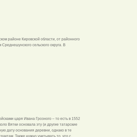
ком районе Кировской области, от районного
 Среднешунского сельского округа. В
йсками царя Ивана Грозного – то есть в 1552
около Вятки основала эту (и другие татарские
ую дату основания деревни, однако в те
рактам. Также нужно учитывать то, что с