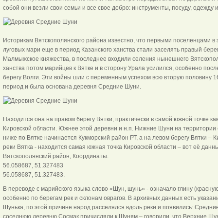
собой они везли свои семьи и все свое добро: инструменты, посуду, одежду и 
Историкам Вятскополянского района известно, что первыми поселенцами в
луговых мари еще в период Казанского ханства стали заселять правый берег
Малмыжское княжества, в последнее входили селения нынешнего Вятскопол
ханства потом марийцев к Вятке и в сторону Урала усилился, особенно пос
берегу Волги. Эти войны шли с переменным успехом всю вторую половину 16-
период и была основана деревня Средние Шуни.
Находится она на правом берегу Вятки, практически в самой южной точке как
Кировской области. Южнее этой деревни и н.п. Нижние Шуни на территории 
ниже по Вятке начинается Кукморский район РТ, а на левом берегу Вятки – 
реки Вятка - находится самая южная точка Кировской области – вот её данн
Вятскополянский район, Координаты:
56.058687, 51.327483
56.058687, 51.327483.
В переводе с марийского языка слово «Шун, шунь» - означало глину (красную 
особенно по берегам рек и склонам оврагов. В архивных данных есть указан
Шунька, по этой причине народ расселялся вдоль реки и появились: Средние
соседнюю деревню Сосмак причисляли к Шуням – говорили, что Верхние Шу