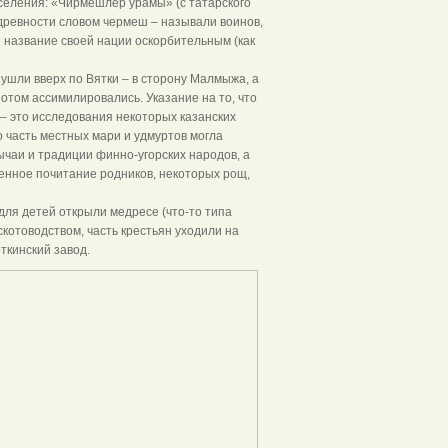
 селения: «Чирмешлер урамы» (с татарского
 древности словом чермеш – называли воинов,
 название своей нации оскорбительным (как
 ушли вверх по Вятки – в сторону Малмыжа, а
потом ассимилировались. Указание на то, что
 – это исследования некоторых казанских
то часть местных мари и удмуртов могла
ычаи и традиции финно-угорских народов, а
бенное почитание родников, некоторых рощ,
 для детей открыли медресе (что-то типа
котоводством, часть крестьян уходили на
ткинский завод.