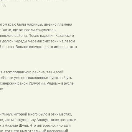
т.д.
 этом краю были марийцы, именно племена
 Вятки, где основали Уржумское и
янского района. После падения Казанского
ле долгой череды Черемисских войн на левом
го века. Вполне возможно, что именно в этот
 Вятскополянского района, так и всей
области уже нет населенных пунктов. Чуть
Кизнерский район Удмуртии. Рядом – в русле
ые:
глину), которой много было в этих местах,
ие, что местную речку Аллаук также называли
 и Нижние Шуни. Что интересно, иногда и
ни, хотя это был отдельный населенный