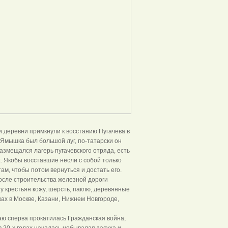
и деревни примкнули к восстанию Пугачева в
и Ямышка был большой луг, по-татарски он
азмещался лагерь пугачевского отряда, есть
. Якобы восставшие несли с собой только
ам, чтобы потом вернуться и достать его.
осле строительства железной дороги
 у крестьян кожу, шерсть, паклю, деревянные
ах в Москве, Казани, Нижнем Новгороде,
аю сперва прокатилась Гражданская война,
в 20-х годах началась небывалая засуха и