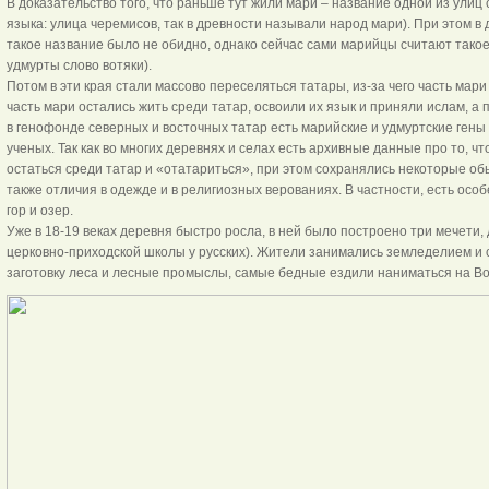
В доказательство того, что раньше тут жили мари – название одной из улиц
языка: улица черемисов, так в древности называли народ мари). При этом в
такое название было не обидно, однако сейчас сами марийцы считают такое
удмурты слово вотяки).
Потом в эти края стали массово переселяться татары, из-за чего часть мари
часть мари остались жить среди татар, освоили их язык и приняли ислам, а 
в генофонде северных и восточных татар есть марийские и удмуртские гены
ученых. Так как во многих деревнях и селах есть архивные данные про то, ч
остаться среди татар и «отатариться», при этом сохранялись некоторые об
также отличия в одежде и в религиозных верованиях. В частности, есть осо
гор и озер.
Уже в 18-19 веках деревня быстро росла, в ней было построено три мечети,
церковно-приходской школы у русских). Жители занимались земледелием и с
заготовку леса и лесные промыслы, самые бедные ездили наниматься на Во