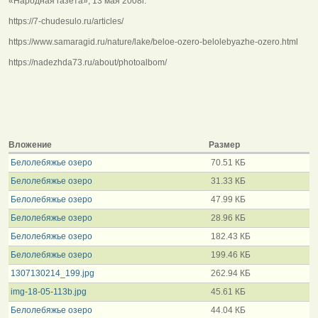
«Народная газета», 13 мая 2008г.
https://7-chudesulo.ru/articles/
https://www.samaragid.ru/nature/lake/beloe-ozero-belolebyazhe-ozero.html
https://nadezhda73.ru/about/photoalbom/
Вложение
Размер
Белолебяжье озеро
70.51 КБ
Белолебяжье озеро
31.33 КБ
Белолебяжье озеро
47.99 КБ
Белолебяжье озеро
28.96 КБ
Белолебяжье озеро
182.43 КБ
Белолебяжье озеро
199.46 КБ
1307130214_199.jpg
262.94 КБ
img-18-05-113b.jpg
45.61 КБ
Белолебяжье озеро
44.04 КБ