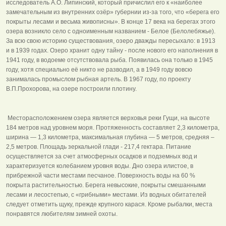
исследователь А.О. Липинский, который причислил его к «наиболее
замечательным из внутренних озёр» губернии из-за того, что «берега его
покрыты лесами и весьма живописны». В конце 17 века на берегах этого
озера возникло село с одноименным названием - Белое (Белолебяжье).
За всю свою историю существования, озеро дважды пересыхало: в 1913
и в 1939 годах. Озеро хранит одну тайну - после нового его наполнения в
1941 году, в водоеме отсутствовала рыба. Появилась она только в 1945
году, хотя специально её никто не разводил, а в 1949 году вовсю
занималась промыслом рыбная артель. В 1967 году, по проекту
В.П.Прохорова, на озере построили плотину.
Месторасположением озера является верховья реки Гущи, на высоте
184 метров над уровнем моря. Протяженность составляет 2,3 километра,
ширина — 1,3 километра, максимальная глубина — 5 метров, средняя –
2,5 метров. Площадь зеркальной глади - 217,4 гектара. Питание
осуществляется за счет атмосферных осадков и подземных вод и
характеризуется колебанием уровня воды. Дно озера илистое, в
прибрежной части местами песчаное. Поверхность воды на 60 %
покрыта растительностью. Берега невысокие, покрыты смешанными
лесами и лесостепью, с «грибными» местами. Из водных обитателей
следует отметить щуку, прежде крупного карася. Кроме рыбалки, места
понравятся любителям зимней охоты.