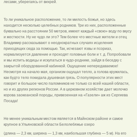
лесами, уберегаясь от вихрей.
То ли уникальное расположение, то ли милость божья, но здесь
находится несколько целебных родников. Три из них, расположенные
буквально на расстоянии 50 метров, имеют каждый «свою» воду по вкусу
и жесткости. Ну не чудо ли это? Тем более что местные жители и отец
Владимир рассказывают о неоднократных случаях исцеления
приходящих сюда за помощью. Так, исчезают язвы и псориаз,
нормализуется давление и проходят головные боли и т. д. Попробовали
и мы испить водицы и искупаться в чудо-роднике, зайдя в беседку с
закрытой оборудованной кабинкой. Ощущение непередаваемое!
Несмотря на начало мая, организм ощущал тепло, а голова кружилась,
как будто тело покидала душевная грязь. О популярности этих мест
говорит и большое число паломников не только со всей нашей области,
но и из других регионов России. А в церковном хозяйстве дает молочко
корова заокеанской породы, привезенная на «Газели» аж из Сергиева
Посада!
Не менее уникальным местом является в Майнском районе и самое
крупное в Ульяновской области Белолебяжье озеро
(длина — 2,3 км, ширина — 1,3 км, наибольшая глубина — 5 м). На его