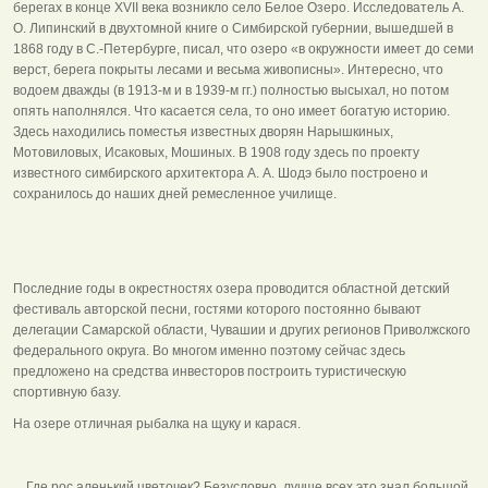
берегах в конце XVII века возникло село Белое Озеро. Исследователь А.
О. Липинский в двухтомной книге о Симбирской губернии, вышедшей в
1868 году в С.-Петербурге, писал, что озеро «в окружности имеет до семи
верст, берега покрыты лесами и весьма живописны». Интересно, что
водоем дважды (в 1913-м и в 1939-м гг.) полностью высыхал, но потом
опять наполнялся. Что касается села, то оно имеет богатую историю.
Здесь находились поместья известных дворян Нарышкиных,
Мотовиловых, Исаковых, Мошиных. В 1908 году здесь по проекту
известного симбирского архитектора А. А. Шодэ было построено и
сохранилось до наших дней ремесленное училище.
Последние годы в окрестностях озера проводится областной детский
фестиваль авторской песни, гостями которого постоянно бывают
делегации Самарской области, Чувашии и других регионов Приволжского
федерального округа. Во многом именно поэтому сейчас здесь
предложено на средства инвесторов построить туристическую
спортивную базу.
На озере отличная рыбалка на щуку и карася.
...Где рос аленький цветочек? Безусловно, лучше всех это знал большой