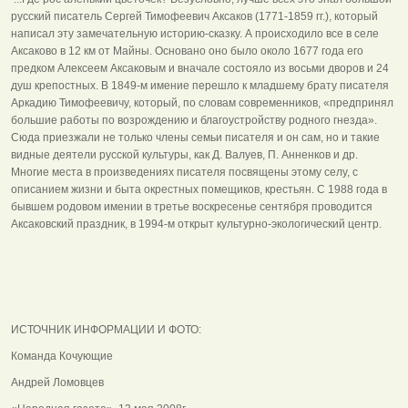
русский писатель Сергей Тимофеевич Аксаков (1771-1859 гг.), который
написал эту замечательную историю-сказку. А происходило все в селе
Аксаково в 12 км от Майны. Основано оно было около 1677 года его
предком Алексеем Аксаковым и вначале состояло из восьми дворов и 24
душ крепостных. В 1849-м имение перешло к младшему брату писателя
Аркадию Тимофеевичу, который, по словам современников, «предпринял
большие работы по возрождению и благоустройству родного гнезда».
Сюда приезжали не только члены семьи писателя и он сам, но и такие
видные деятели русской культуры, как Д. Валуев, П. Анненков и др.
Многие места в произведениях писателя посвящены этому селу, с
описанием жизни и быта окрестных помещиков, крестьян. С 1988 года в
бывшем родовом имении в третье воскресенье сентября проводится
Аксаковский праздник, в 1994-м открыт культурно-экологический центр.
ИСТОЧНИК ИНФОРМАЦИИ И ФОТО:
Команда Кочующие
Андрей Ломовцев