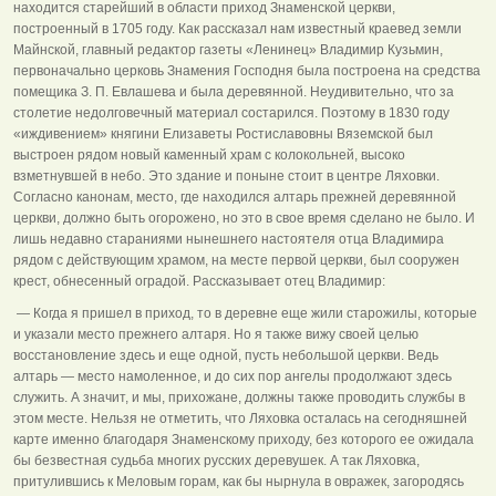
находится старейший в области приход Знаменской церкви,
построенный в 1705 году. Как рассказал нам известный краевед земли
Майнской, главный редактор газеты «Ленинец» Владимир Кузьмин,
первоначально церковь Знамения Господня была построена на средства
помещика З. П. Евлашева и была деревянной. Неудивительно, что за
столетие недолговечный материал состарился. Поэтому в 1830 году
«иждивением» княгини Елизаветы Ростиславовны Вяземской был
выстроен рядом новый каменный храм с колокольней, высоко
взметнувшей в небо. Это здание и поныне стоит в центре Ляховки.
Согласно канонам, место, где находился алтарь прежней деревянной
церкви, должно быть огорожено, но это в свое время сделано не было. И
лишь недавно стараниями нынешнего настоятеля отца Владимира
рядом с действующим храмом, на месте первой церкви, был сооружен
крест, обнесенный оградой. Рассказывает отец Владимир:
— Когда я пришел в приход, то в деревне еще жили старожилы, которые
и указали место прежнего алтаря. Но я также вижу своей целью
восстановление здесь и еще одной, пусть небольшой церкви. Ведь
алтарь — место намоленное, и до сих пор ангелы продолжают здесь
служить. А значит, и мы, прихожане, должны также проводить службы в
этом месте. Нельзя не отметить, что Ляховка осталась на сегодняшней
карте именно благодаря Знаменскому приходу, без которого ее ожидала
бы безвестная судьба многих русских деревушек. А так Ляховка,
притулившись к Меловым горам, как бы нырнула в овражек, загородясь