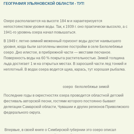
ГЕОГРАФИЯ УЛЬЯНОВСКОЙ ОБЛАСТИ - ТУТ!
Озеро располагается на высоте 184 м и характеризуется
непостоянством уровня воды. Так, к 1939 г. оно практически высохло, а с
1941-го уровень озера начал повышаться.
В 1949 г. летне-зимний меженный горизонт воды достиг наивысшего
уровня, когда были затоплены многие постройки в селе Белолебяжье
озеро. Дно илистое, в прибрежной части — местами песчаное.
Поверхность воды на 60 % покрыта растительностью. Зимой толщина
льда достигает 1 м на открытых местах. В заросшей части лед тонкий и
неплотный. В водах озера водится щука, карась, тут хорошая рыбалка.
озеро белолебяжье зимой
Последние годы в окрестностях озера проводится областной детский
фестиваль авторской песни, гостями которого постоянно бывают
делегации Самарской области, Чувашии и других регионов Приволжского
федерального округа.
Впервые, в своей книге о Симбирской губернии это озеро описал