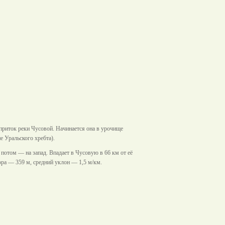
 приток реки
Чусовой
. Начинается она в урочище
е Уральского хребта).
а потом — на запад. Впадает в Чусовую в 66
км
от её
бора — 359
м
, средний уклон — 1,5 м/км.