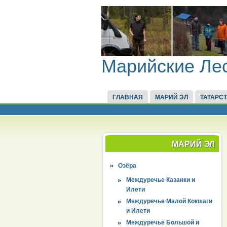
Марийские Ле
ГЛАВНАЯ
МАРИЙ ЭЛ
ТАТАРС
МАРИЙ ЭЛ
Озёра
Междуречье Казанки и
Илети
Междуречье Малой Кокшаги
и Илети
Междуречье Большой и