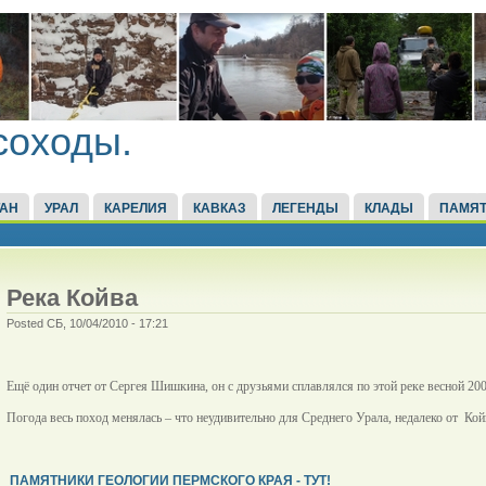
соходы.
ТАН
УРАЛ
КАРЕЛИЯ
КАВКАЗ
ЛЕГЕНДЫ
КЛАДЫ
ПАМЯТ
Река Койва
Posted СБ, 10/04/2010 - 17:21
Ещё один отчет от Сергея Шишкина, он с друзьями сплавлялся по этой реке весной 200
Погода весь поход менялась – что неудивительно для Среднего Урала, недалеко от Ко
ПАМЯТНИКИ ГЕОЛОГИИ ПЕРМСКОГО КРАЯ - ТУТ!