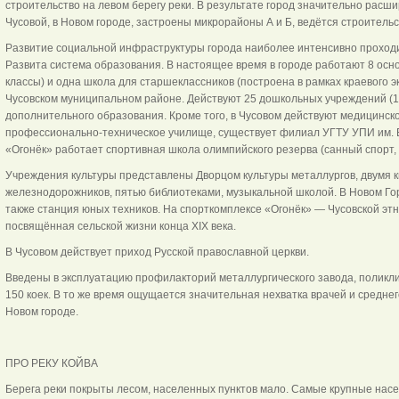
строительство на левом берегу реки. В результате город значительно расши
Чусовой, в Новом городе, застроены микрорайоны А и Б, ведётся строитель
Развитие социальной инфраструктуры города наиболее интенсивно проходил
Развита система образования. В настоящее время в городе работают 8 основ
классы) и одна школа для старшеклассников (построена в рамках краевого 
Чусовском муниципальном районе. Действуют 25 дошкольных учреждений (18 
дополнительного образования. Кроме того, в Чусовом действуют медицинск
профессионально-техническое училище, существует филиал УГТУ УПИ им. Б
«Огонёк» работает спортивная школа олимпийского резерва (санный спорт, 
Учреждения культуры представлены Дворцом культуры металлургов, двумя 
железнодорожников, пятью библиотеками, музыкальной школой. В Новом Го
также станция юных техников. На спорткомплексе «Огонёк» — Чусовской эт
посвящённая сельской жизни конца XIX века.
В Чусовом действует приход Русской православной церкви.
Введены в эксплуатацию профилакторий металлургического завода, поликли
150 коек. В то же время ощущается значительная нехватка врачей и средне
Новом городе.
ПРО РЕКУ КОЙВА
Берега реки покрыты лесом, населенных пунктов мало. Самые крупные насе