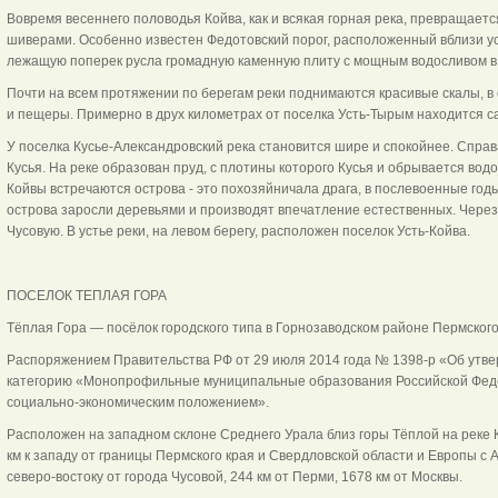
Вовремя весеннего половодья Койва, как и всякая горная река, превращаетс
шиверами. Особенно известен Федотовский порог, расположенный вблизи ус
лежащую поперек русла громадную каменную плиту с мощным водосливом в
Почти на всем протяжении по берегам реки поднимаются красивые скалы, в
и пещеры. Примерно в друх километрах от поселка Усть-Тырым находится са
У поселка Кусье-Александровский река становится шире и спокойнее. Спра
Кусья. На реке образован пруд, с плотины которого Кусья и обрывается водо
Койвы встречаются острова - это похозяйничала драга, в послевоенные годы
острова заросли деревьями и производят впечатление естественных. Через
Чусовую. В устье реки, на левом берегу, расположен поселок Усть-Койва.
ПОСЕЛОК ТЕПЛАЯ ГОРА
Тёплая Гора — посёлок городского типа в Горнозаводском районе Пермского
Распоряжением Правительства РФ от 29 июля 2014 года № 1398-р «Об утве
категорию «Монопрофильные муниципальные образования Российской Феде
социально-экономическим положением».
Расположен на западном склоне Среднего Урала близ горы Тёплой на реке К
км к западу от границы Пермского края и Свердловской области и Европы с 
северо-востоку от города Чусовой, 244 км от Перми, 1678 км от Москвы.