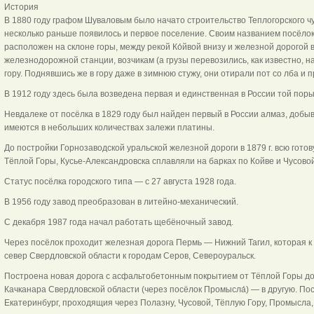
История
В 1880 году графом Шуваловым было начато строительство Теплогорского ч
несколько раньше появилось и первое поселение. Своим названием посёло
расположен на склоне горы, между рекой Ко́йвой внизу и железной дорогой в
железнодорожной станции, возчикам (а грузы перевозились, как известно, н
гору. Поднявшись же в гору даже в зимнюю стужу, они отирали пот со лба и п
В 1912 году здесь была возведена первая и единственная в России той пор
Невдалеке от посёлка в 1829 году был найден первый в России алмаз, доб
имеются в небольших количествах залежи платины.
До постройки Горнозаводской уральской железной дороги в 1879 г. всю гото
Тёплой Горы, Кусье-Александровска сплавляли на барках по Койве и Чусовой
Статус посёлка городского типа — с 27 августа 1928 года.
В 1956 году завод преобразован в литейно-механический.
С декабря 1987 года начал работать щебёночный завод.
Через посёлок проходит железная дорога Пермь — Нижний Тагил, которая к 
север Свердловской области к городам Серов, Североуральск.
Построена новая дорога с асфальтобетонным покрытием от Тёплой Горы до 
Качканара Свердловской области (через посёлок Промысла́) — в другую. П
Екатеринбург, проходящия через Полазну, Чусовой, Тёплую Гору, Промысла,