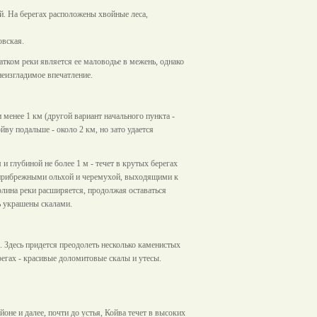
й. На берегах расположены хвойные леса,
овская
.
ком реки является ее маловодье в межень, однако
неизгладимое впечатление.
рал
 менее 1 км (другой вариант начального пункта -
ву подальше - около 2 км, но зато удается
и глубиной не более 1 м - течет в крутых берегах
с прибрежными ольхой и черемухой, выходящими к
лина реки расширяется, продолжая оставаться
вь украшены скалами.
 Здесь придется преодолеть несколько каменистых
а берегах - красивые доломитовые скалы и утесы.
вая)
оне и далее, почти до устья, Койва течет в высоких