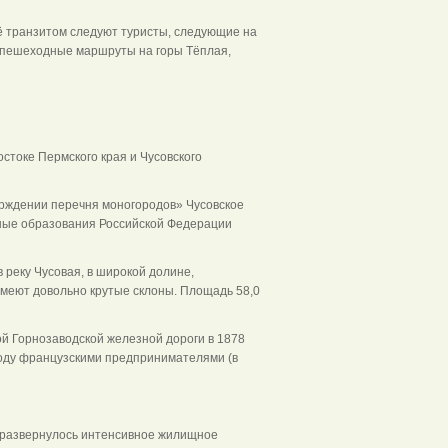
ё транзитом следуют туристы, следующие на
- и пешеходные маршруты на горы Тёплая,
остоке Пермского края и Чусовского
рждении перечня моногородов» Чусовское
ные образования Российской Федерации
в реку Чусовая, в широкой долине,
имеют довольно крутые склоны. Площадь 58,0
ой Горнозаводской железной дороги в 1878
 году французскими предпринимателями (в
е развернулось интенсивное жилищное