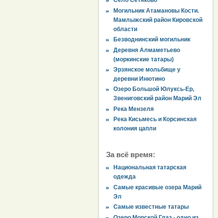
Село Сетяково
Могильник Атамановы Кости.
Мамлыжский район Кировской
области
Безводнинский могильник
Деревня Алмаметьево
(моркинские татары)
Эрзянское мольбище у
деревни Инютино
Озеро Большой Юлуксь-Ер,
Звениговский район Марий Эл
Река Мензеля
Река Кисьмесь и Корсинская
колония цапли
За всё время:
Национальная татарская
одежда
Самые красивые озера Марий
Эл
Самые известные татары
Озеро Морской Глаз - одно из