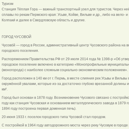
Туризм
Станция Тёплая Гора — важный транспортный узел для туристов. Через не
сплавы по рекам Пермского края: Усьве, Койве, Вильве и др., либо на вело
Колпаки́ и далее в Свердловскую область и другие.
ГОРОД ЧУСОВОЙ
Чусово́й — город в России, административный центр Чусовского района на в
городского поселения.
Распоряжением Правительства РФ от 29 июля 2014 года № 1398-р «Об утве
городское поселение включено в категорию «Монопрофильные муниципаль
(моногорода) с наиболее сложным социально-экономическим положением».
Город расположен в 140 км от г. Пермь, в месте слияния рек Усьвы и Вильвы 
окружённой увалами, которые из-за достаточно глубоко врезанной долины 
км².
Город был основан в 1878 году. Возникновение Чусового связано с постройк
году как станция Чусовская и основанием металлургического завода в 1879
1894 году построена первая доменная печь).
20 июня 1933 г. поселок городского типа Чусовой стал городом.
С постройкой в 1964 году автодорожного моста через реку Чусовую в город