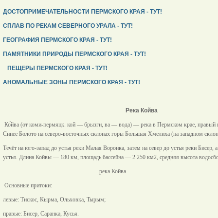
ДОСТОПРИМЕЧАТЕЛЬНОСТИ ПЕРМСКОГО КРАЯ - ТУТ!
СПЛАВ ПО РЕКАМ СЕВЕРНОГО УРАЛА - ТУТ!
ГЕОГРАФИЯ ПЕРМСКОГО КРАЯ - ТУТ!
ПАМЯТНИКИ ПРИРОДЫ ПЕРМСКОГО КРАЯ - ТУТ!
ПЕЩЕРЫ ПЕРМСКОГО КРАЯ - ТУТ!
АНОМАЛЬНЫЕ ЗОНЫ ПЕРМСКОГО КРАЯ - ТУТ!
Река Койва
Ко́йва (от
коми-пермяцк.
кой — брызги, ва — вода) — река в
Пермском крае
, правый
Синее Болото
на северо-восточных склонах горы
Большая Хмелиха
(на западном склон
Течёт на юго-запад до устья реки
Малая Воронка
, затем на север до устья реки
Бисер
, 
устья. Длина Койвы — 180
км
, площадь бассейна — 2 250
км2
, средняя высота водос
река Койва
Основные
притоки
:
левые:
Тискос
,
Кырма
,
Ольховка
,
Тырым
;
правые:
Бисер
,
Саранка
,
Кусья
.