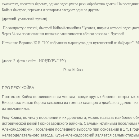
скалистых, лесистых берегах, однако здесь русло реки обработано драгой.На последни
Койвы быстрое, перекаты и повороты следуют один за другим.
(древний уральский вулкан)
По контрасту с тесной, быстрой Койвой спокойная Чусовая, ширина которой здесь дост
Через 34 км после слияния плавание заканчивается вблизи вокзала г. Чусовой.
Источник: Воронов Ю.Б. "
100 избранных маршрутов для путешествий на байдарке
". М
(далее 2 фото с сайта НОРДУРАЛ.РУ)
Река Койва
ПРО РЕКУ КОЙВА
Протекает Койва по живописным местам - среди крутых берегов, покрытых х
Бисер, скалистые берега сложены из темных сланцев и диабазов, далее - из
из песчанников.
Реку Койва, по числу поселений и их древности, можно назвать наиболее 
исторической рекой Горнозаводского района. Самыми крупными поселками яв
Александровский. Поселение последнего выросло при основании в 1751 году,
железоделательного завода. Кусье-Алексадровский является самым старым