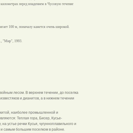
х километрах перед впадением в Чусовую течение
игает 100 м, поначалу кажется очень широкой.
., "Мир", 1993.
войным лесом. В верхнем течении, до поселка
 известяков и дианитов, а в нижнем течении
обжитой, наиболее промышленной и
ляются: Теплая гора, Бисер, Кусье-
 на устье речки Кусья, чугунноплавильного и
 и самым большим поселком в районе.