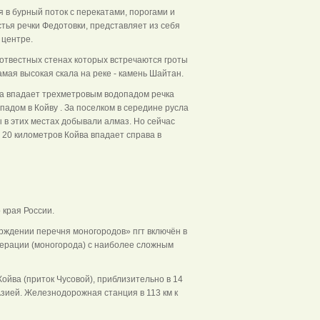
я в бурный поток с перекатами, порогами и
тья речки Федотовки, представляет из себя
 центре.
 отвестных стенах которых встречаются гроты
мая высокая скала на реке - камень Шайтан.
ва впадает трехметровым водопадом речка
падом в Койву . За поселком в середине русла
 в этих местах добывали алмаз. Но сейчас
 20 километров Койва впадает справа в
 края России.
рждении перечня моногородов» пгт включён в
рации (моногорода) с наиболее сложным
ойва (приток Чусовой), приблизительно в 14
Азией. Железнодорожная станция в 113 км к