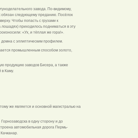
угуноделательного завода. По-видимому,
к обязан следующему преданию. Посёлок
верху. Чтобы попасть с грузами к
а лошадях) приходилось подниматься в эту
роизносили: «Ух, и тёплая же гора!».
ы домна с эллиптическим профилем.
ывается промышленным способом золото,
вую продукцию заводов Бисера, а также
 в Каму.
тому же является и основной магистралью на
Горнозаводска в одну сторону и до
остроена автомобильная дорога Пермь-
 Качканар.