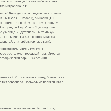
рил свои границы. На левом берегу реки
ство микрорайона В.
о в 50-е годы и в последние десятилетия.
ных школ (1-9 классы), гимназия (1-11
эксперимента), ещё 16 школ функционирует в
в городе и 7 в районе), 3 учреждения
ое училище, индустриальный техникум,
. Н. Ельцина. На базе спорткомплекса
фристайл, натурбан, горные лыжи).
кинотеатрами, Домом культуры
роде расположен городской парк. Имеется
нографический парк — экспозиция,
ника на 200 посещений в смену, больница на
го медперсонала. Необходима поликлиника в
ленные пункты на Койве: Теплая Гора,