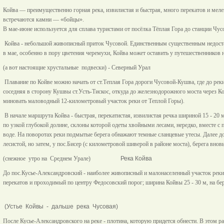
Койва — преимущественно горная река, извилистая и быстрая, много перекатов и меле
встречаются камни — «бойцы».
В мае-июне используется для сплава туристами от посёлка
Тёплая Гора
до станции
Чус
Койва - небольшой живописный приток Чусовой. Единственным существенным недостат
в мае, особенно в пору цветения черемухи, Койва может оставить у путешественников 
(а вот настоящие хрустальные подвески) - Северный У
Плавание по Койве можно начать от ст.Теплая Гора дороги Чусовой-Кушва, где до реки
соседняя в сторону Кушвы ст.Усть-Тискос, откуда до железнодорожного моста через Кой
миновать маловодный 12-километровый участок реки от Теплой Горы).
В начале маршрута Койва - быстрая, перекатистая, извилистая речка шириной 15 - 20 м 
по узкой глубокой долине, склоны которой одеты хвойными лесами, нередко, вместе 
воде. На поворотах реки подмытые берега обнажают темные сланцевые утесы. Далее до
лесистой, но затем, у пос.Бисер (с километровой шиверой в районе моста), берега вно
(снежное утро на Среднем Урале)
Река Койва
До пос.Кусье-Александровский - наиболее живописный и малонаселенный участок реки.
перекатов и проходимый по центру Федосовский порог; ширина Койвы 25 - 30 м, н
(Устье Койвы - дальше река Чусо
После Кусье-Александровского на реке - плотина, которую придется обнести. В этом рай