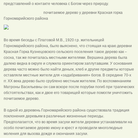
представлений о контакте человека с Богом через природу.
почитаемое дерево у деревни Красная горка
Горномарийского района
Во время беседы с Платовой М.В., 1920 г.р. жительницей
Горномарийского района, было выяснено, что стоящая на краю деревни
Красная Горка Кузнецовского сельского поселения такое дерево как –
сосна, так же почиталась местными жителями. Вершина дерева была
далеко видна в округе и служила ориентиром заплутавшим. У основания
дерева часто можно было найти деньги, хлеб и другие предметы которые
оставляли местные жители для «задабривания» богов. В середине 70-х
гг. XX века дерево было срублено местным жителем. По воспоминаниям
Матроны Васильевны он сам вскоре после порубки погиб при трагических
обстоятельствах, как и двое его товарищей которые помогли уничтожить
почитаемое дерево.
В одной из деревень Горномарийского района существовала традиция
поклонения деревьям в различные жизненные периоды.
Предполагается, что во время засухи жители деревни устанавливали на
особо почитаемое дерево икону и крест и проводили многолюдные
моления для вызова дождя и окончания засухи.