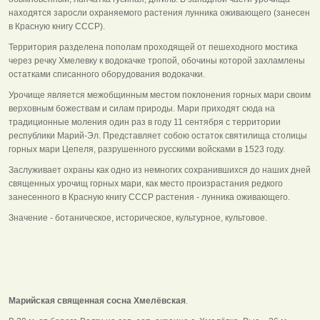
находятся заросли охраняемого растения лунника оживающего (занесен
в Красную книгу СССР).
Территория разделена пополам проходящей от пешеходного мостика
через речку Хмелевку к водокачке тропой, обочины которой захламлены
остатками списанного оборудования водокачки.
Урочище является межобщинным местом поклонения горных мари своим
верховным божествам и силам природы. Мари приходят сюда на
традиционные моления один раз в году 11 сентября с территории
республики Марий-Эл. Представляет собою остаток святилища столицы
горных мари Цепеля, разрушенного русскими войсками в 1523 году.
Заслуживает охраны как одно из немногих сохранившихся до наших дней
священных урочищ горных мари, как место произрастания редкого
занесенного в Красную книгу СССР растения - лунника оживающего.
Значение - ботаническое, историческое, культурное, культовое.
Марийская священная сосна Хмелёвская
.