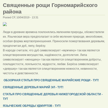
Священные рощи Горномарийского
района
Posted СР, 10/04/2019 - 13:31
Люди в древние времена поклонялись явлениям природы, обожествляли
их. Языческая вера предполагает в себе моления природе, многобожие,
особая форма жертвоприношения. Приносили пожертвования деревьям,
предпочитая дуб, липу, берёзу.
В народе считали, что дуб символизирует «мужчину» так как является
олицетворением могущества, надёжности, долголетия. Липа
символизирует «женщину» так как является олицетворением доброты,
покладистости, лояльности, мудрости, любви. Берёза символизирует
«девушку» так как является олицетворением нежности, невинности,
чистоты и девственности.
ОБЗОРНАЯ СТАТЬЯ ПРО СВЯЩЕННЫЕ МАРИЙСКИЕ РОЩИ - ТУТ!
СВЯЩЕННЫЕ ДЕРЕВЬЯ МАРИЙ ЭЛ - ТУТ!
СТАТЬЯ ПРО СВЯЩЕННЫЕ ДЕРЕВЬЯ НИЖЕГОРОДСКОЙ ОБЛАСТИ -
ТУТ
ЯЗЫЧЕСКИЕ ОБРЯДЫ УДМУРТОВ - ТУТ!