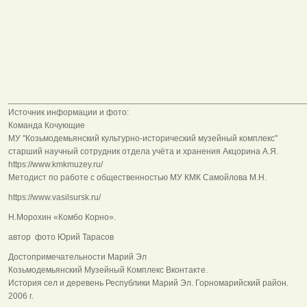
______________________________________________________________
Источник информации и фото:
Команда Кочующие
МУ "Козьмодемьянский культурно-исторический музейный комплекс"
старший научный сотрудник отдела учёта и хранения Акцорина А.Я.
https://www.kmkmuzey.ru/
Методист по работе с общественностью МУ КМК Самойлова М.Н.
https://www.vasilsursk.ru/
Н.Морохин «Комбо Корно».
автор фото Юрий Тарасов
Достопримечательности Марий Эл
Козьмодемьянский Музейный Комплекс Вконтакте.
История сел и деревень Республики Марий Эл. Горномарийский район.
2006 г.