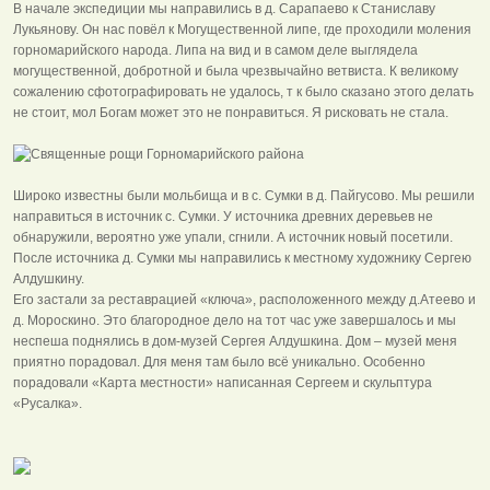
В начале экспедиции мы направились в д. Сарапаево к Станиславу
Лукьянову. Он нас повёл к Могущественной липе, где проходили моления
горномарийского народа. Липа на вид и в самом деле выглядела
могущественной, добротной и была чрезвычайно ветвиста. К великому
сожалению сфотографировать не удалось, т к было сказано этого делать
не стоит, мол Богам может это не понравиться. Я рисковать не стала.
Широко известны были мольбища и в с. Сумки в д. Пайгусово. Мы решили
направиться в источник с. Сумки. У источника древних деревьев не
обнаружили, вероятно уже упали, сгнили. А источник новый посетили.
После источника д. Сумки мы направились к местному художнику Сергею
Алдушкину.
Его застали за реставрацией «ключа», расположенного между д.Атеево и
д. Мороскино. Это благородное дело на тот час уже завершалось и мы
неспеша поднялись в дом-музей Сергея Алдушкина. Дом – музей меня
приятно порадовал. Для меня там было всё уникально. Особенно
порадовали «Карта местности» написанная Сергеем и скульптура
«Русалка».