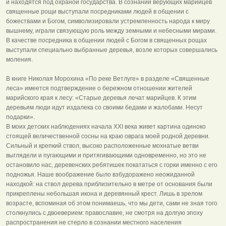
и находятся под охраной государства. В сознании верующих марийцев
священные рощи выступали посредниками людей в общении с
божествами и Богом, символизировали устремленность народа к миру
вышнему, играли связующую роль между земными и небесными мирами.
В качестве посредника в общении людей с Богом в священных рощах
выступали специально выбранные деревья, возле которых совершались
моления.
В книге Николая Морохина «По реке Ветлуге» в разделе «Священные
леса» имеется подтверждение о бережном отношении жителей
марийского края к лесу: «Старые деревья лечат марийцев. К этим
деревьям люди идут издалека со своими бедами и жалобами. Несут
подарки».
В моих детских наблюдениях начала XXI века живет картина одиноко
стоящей величественной сосны на краю оврага моей родной деревни.
Сильный и крепкий ствол, высоко расположенные мохнатые ветви
выглядели и пугающими и притягивающими одновременно, но это не
остановило нас, деревенских ребятишек покататься с горки именно с его
подножья. Наше воображение было взбудоражено неожиданной
находкой: на ствол дерева приблизительно в метре от основания были
прикреплены небольшая икона и деревянный крест. Лишь в зрелом
возрасте, вспоминая об этом понимаешь, что мы дети, сами не зная того
столкнулись с двоеверием: православие, не смотря на долгую эпоху
распространения не стерло в сознании местного населения