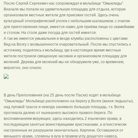
После Сергей Сергеевич нас сопровождал в мольбище “Омыклиды”.
Вначале мы попали на удивительную площадку для отдыха, которую
организовали местные жители для приезжих гостей. Здесь очень
культурный этнографический уголок с небольшим шалашиком, с очагом
для приготовления пищи, имеется навес для приёма пищи со скамейками
и столом. На столе даже посуда для гостей имеется.
А так же имеется умывальник и везде клумбы расположены с цветами.
Вид на Волгу с возвышенности очаровательный. После мы спустились к
источнику, поднялись к мольбищу, где в настоящее время местные
жители построили священную часовню и организовали площадку для
молений. Дерева для молений мы не обнаружили уже, со временем,
вероятно, оно сгнило.
В день Преполовения (на 25 день после Пасхи) ходят в мольбище
“Омыклиды” Мольбище расположено на берегу р.Волги (вахня лидышты),
над луговой трассе и некогда занимало большую площадь, т.к. Волга
протекала далеко от нынешнего высокого правого берега. По
воспоминаниям верующих, здесь находились 2 языческих храма, в
последующем занятые воинствующими христианами, а атеистически
настроенные их разрушили окончательно. Кирпичи. Оставшиеся от
меньшего храма, сложены в кучу в правом углу дощатого навеса,