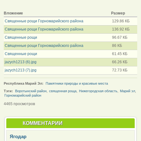
Вложение
Размер
Священные рощи Горномарийского района
129.86 КБ
Священные рощи Горномарийского района
136.92 КБ
Священные рощи
96.67 КБ
Священные рощи Горномарийского района
86 КБ
Священные рощи
61.45 КБ
jazych1213 (6).jpg
66.26 КБ
jazych1213 (7).jpg
72.73 КБ
Республика Марий Эл:
Памятники природы и красивые места
Тэги:
Воротынский район
,
священная роща
,
Нижегородская область
,
Марий эл
,
Горномарийский район
4465 просмотров
КОММЕНТАРИИ
Ягодар