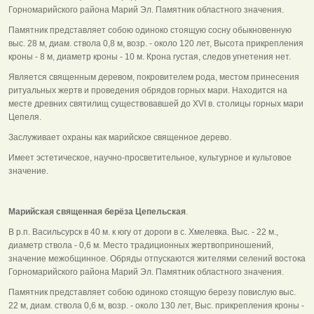
Горномарийского района Марий Эл. Памятник областного значения.
Памятник представляет собою одиноко стоящую сосну обыкновенную
выс. 28 м, диам. ствола 0,8 м, возр. - около 120 лет, Высота прикрепления
кроны - 8 м, диаметр кроны - 10 м. Крона густая, следов угнетения нет.
Является священным деревом, покровителем рода, местом принесения
ритуальных жертв и проведения обрядов горных мари. Находится на
месте древних святилищ существовавшей до ХVI в. столицы горных мари
Цепеля.
Заслуживает охраны как марийское священное дерево.
Имеет эстетическое, научно-просветительное, культурное и культовое
значение.
Марийская священная берёза Цепельская
.
В р.п. Васильсурск в 40 м. к югу от дороги в с. Хмелевка. Выс. - 22 м.,
диаметр ствола - 0,6 м. Место традиционных жертвоприношений,
значение межобщинное. Обряды отпускаются жителями селений востока
Горномарийского района Марий Эл. Памятник областного значения.
Памятник представляет собою одиноко стоящую березу повислую выс.
22 м, диам. ствола 0,6 м, возр. - около 130 лет, Выс. прикрепления кроны -