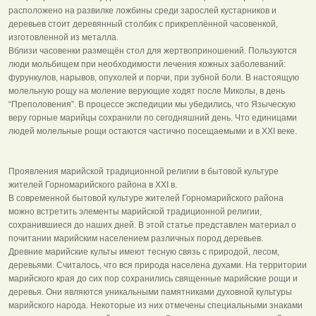
расположено на развилке ложбины среди зарослей кустарников и
деревьев стоит деревянный столбик с прикреплённой часовенкой,
изготовленной из металла.
Вблизи часовенки размещён стол для жертвоприношений. Пользуются
люди мольбищем при необходимости лечения кожных заболеваний:
фурункулов, нарывов, опухолей и порчи, при зубной боли. В настоящую
молельную рощу на моление верующие ходят после Миколы, в день
“Преполовения”. В процессе экспедиции мы убедились, что Языческую
веру горные марийцы сохранили по сегодняшний день. Что единицами
людей молельные рощи остаются частично посещаемыми и в ХХI веке.
Проявления марийской традиционной религии в бытовой культуре
жителей Горномарийского района в XXI в.
В современной бытовой культуре жителей Горномарийского района
можно встретить элементы марийской традиционной религии,
сохранившиеся до наших дней. В этой статье представлен материал о
почитании марийским населением различных пород деревьев.
Древние марийские культы имеют тесную связь с природой, лесом,
деревьями. Считалось, что вся природа населена духами. На территории
марийского края до сих пор сохранились священные марийские рощи и
деревья. Они являются уникальными памятниками духовной культуры
марийского народа. Некоторые из них отмечены специальными знаками