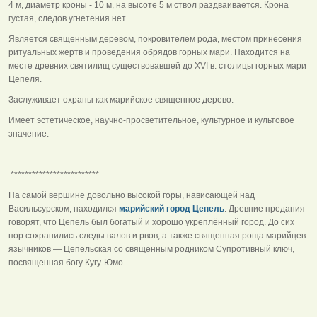
4 м, диаметр кроны - 10 м, на высоте 5 м ствол раздваивается. Крона
густая, следов угнетения нет.
Является священным деревом, покровителем рода, местом принесения
ритуальных жертв и проведения обрядов горных мари. Находится на
месте древних святилищ существовавшей до ХVI в. столицы горных мари
Цепеля.
Заслуживает охраны как марийское священное дерево.
Имеет эстетическое, научно-просветительное, культурное и культовое
значение.
*************************
На самой вершине довольно высокой горы, нависающей над
Васильсурском, находился
марийский город Цепель
. Древние предания
говорят, что Цепель был богатый и хорошо укреплённый город. До сих
пор сохранились следы валов и рвов, а также священная роща марийцев-
язычников — Цепельская со священным родником Супротивный ключ,
посвященная богу Кугу-Юмо.