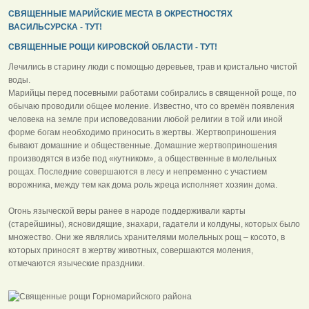
СВЯЩЕННЫЕ МАРИЙСКИЕ МЕСТА В ОКРЕСТНОСТЯХ
ВАСИЛЬСУРСКА - ТУТ!
СВЯЩЕННЫЕ РОЩИ КИРОВСКОЙ ОБЛАСТИ - ТУТ!
Лечились в старину люди с помощью деревьев, трав и кристально чистой
воды.
Марийцы перед посевными работами собирались в священной роще, по
обычаю проводили общее моление. Известно, что со времён появления
человека на земле при исповедовании любой религии в той или иной
форме богам необходимо приносить в жертвы. Жертвоприношения
бывают домашние и общественные. Домашние жертвоприношения
производятся в избе под «кутником», а общественные в молельных
рощах. Последние совершаются в лесу и непременно с участием
ворожника, между тем как дома роль жреца исполняет хозяин дома.
Огонь языческой веры ранее в народе поддерживали карты
(старейшины), ясновидящие, знахари, гадатели и колдуны, которых было
множество. Они же являлись хранителями молельных рощ – косото, в
которых приносят в жертву животных, совершаются моления,
отмечаются языческие праздники.