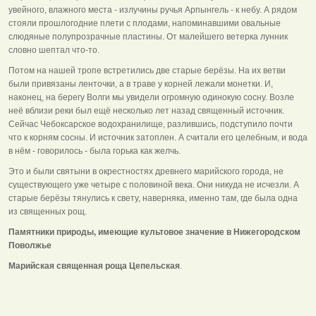
увейного, влажного места - излучины ручья Арпынгель - к небу. А рядом
стояли прошлогодние плети с плодами, напоминавшими овальные
слюдяные полупрозрачные пластины. От малейшего ветерка лунник
словно шептал что-то.
Потом на нашей тропе встретились две старые берёзы. На их ветви
были привязаны ленточки, а в траве у корней лежали монетки. И,
наконец, на берегу Волги мы увидели огромную одинокую сосну. Возле
неё вблизи реки был ещё несколько лет назад священный источник.
Сейчас Чебоксарское водохранилище, разлившись, подступило почти
что к корням сосны. И источник затоплен. А считали его целебным, и вода
в нём - говорилось - была горька как желчь.
Это и были святыни в окрестностях древнего марийского города, не
существующего уже четыре с половиной века. Они никуда не исчезли. А
старые берёзы тянулись к свету, наверняка, именно там, где была одна
из священных рощ.
Памятники природы, имеющие культовое значение в Нижегородском
Поволжье
Марийская священная роща Цепельская
.