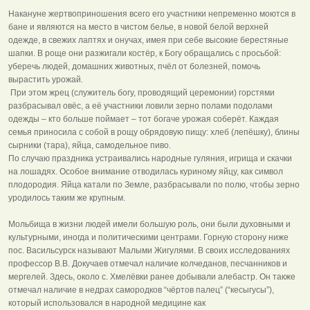
Накануне жертвоприношения всего его участники непременно моются в
бане и являются на место в чистом белье, в новой белой верхней
одежде, в свежих лаптях и онучах, имея при себе высокие берестяные
шапки. В роще они разжигали костёр, к Богу обращались с просьбой:
уберечь людей, домашних животных, пчёл от болезней, помочь
вырастить урожай.
При этом жрец (служитель богу, проводящий церемонии) горстями
разбрасывал овёс, а её участники ловили зерно полами подолами
одежды – кто больше поймает – тот богаче урожая соберёт. Каждая
семья приносила с собой в рощу обрядовую пищу: хлеб (лепёшку), блины
сырники (тара), яйца, самодельное пиво.
По случаю праздника устраивались народные гуляния, игрища и скачки
на лошадях. Особое внимание отводилась куриному яйцу, как символ
плодородия. Яйца катали по Земле, разбрасывали по полю, чтобы зерно
уродилось таким же крупным.
Мольбища в жизни людей имели большую роль, они были духовными и
культурными, иногда и политическими центрами. Горную сторону ниже
пос. Васильсурск называют Малыми Жигулями. В своих исследованиях
профессор В.В. Докучаев отмечал наличие колчеданов, песчанников и
мергелей. Здесь, около с. Хмелёвки ранее добывали алебастр. Он также
отмечал наличие в недрах самородков “чёртов палец” (“кесыгусы”),
который использовался в народной медицине как