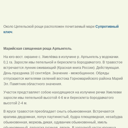
Около Цепельской рощи расположен почитаемый мари
Супротивный
ключ
.
Марийская священная роща Арпынгель
.
На юго-вост. окраине с. Хмелёвка в излучине р. Арпынгель у водокачки.
0,1 га. Заросли ивы пепельной и бересклета бородавчатого. В травостое
встречается лунник оживающий (Красная книга России). Действующая.
День праздника 10 сентября. Значение - межобщинное. Обряды
отпускаются жителями селений востока Горномарийского района Марий
Эл. Памятник областного значения.
Участок представляет собою находящиеся на излучине речки Хмелевки
заросли ивы пепельной высотой 4-6 м и бересклета бородавчатого
высотой 2-4 м.
В ярусе травостоя преобладает сныть обыкновенная. Встречаются
крапива двудомная, лопух паутинистый, будра плющевидная, незабудка
обыкновенная, морковь дикая, одуванчик обыкновенный, хмель
обыкновенный, лапчатка гусиная, дягиль. В западной части урочища