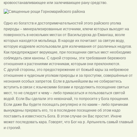
кровоостанавливающее или залечивающее рану средство.
Одно из богатств и достопримечательностей этого райского уголка
природы – минерализированные источники, ключи которых выходят на
поверхность в нескольких местах от Васильсурска до Емангаш, возле
которых находятся мольбища. В народе их почитают за святую воду,
которую издревле использовали для излечивания от различных недугов.
Как предупреждают верующие, при посещении святых мест необходимо
соблюдать свои каноны. С одной стороны, эти требования бережного
отношения к растениями источникам, которым они преклоняются.
С другой стороны, это предостережение от божьей кары за небрежное
отношение к чудесным уголкам природы и за проступки, совершённые от
незнания особых запретов. Если в дальнейшем вы не собираетесь
вступить в связи с языческими богами и продолжить посещение святых
мест, то не следует к чему – либо прикасаться и пользоваться святой
водой. Если Вы сделали это невзначай, то попросите у Бога прощения.
Если даже Вы будете посещать регулярно и по каким – либо причинам
вынуждены прервать его, то в последнее посещение об этом надо
поставить в известность Бога. В этом случае он Вас простит. Иначе
может последовать кара. Говорят, что Бог на р. Арпынгель самый главный
и строгий.