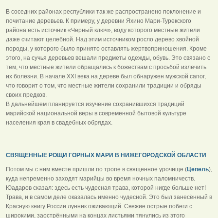
В соседних районах республики так же распространено поклонение и
почитание деревьев. К примеру, у деревни Яхино Мари-Турекского
района есть источник «Черный ключ», воду которого местные жители
даже считают целебной. Над этим источником росло дерево хвойной
породы, у которого было принято оставлять жертвоприношения. Кроме
этого, на сучья деревьев вешали предметы одежды, обувь. Это связано с
тем, что местные жители обращались к божествам с просьбой излечить
их болезни. В начале XXI века на дереве был обнаружен мужской сапог,
что говорит о том, что местные жители сохранили традиции и обряды
своих предков.
В дальнейшем планируется изучение сохранившихся традиций
марийской национальной веры в современной бытовой культуре
населения края в свадебных обрядах.
СВЯЩЕННЫЕ РОЩИ ГОРНЫХ МАРИ В НИЖЕГОРОДСКОЙ ОБЛАСТИ
Потом мы с ним вместе пришли по тропе в священное урочище (
Цепель
),
куда непременно заходят марийцы во время ночных паломничеств.
Юадаров сказал: здесь есть чудесная трава, которой нигде больше нет!
Трава, и в самом деле оказалась именно чудесной. Это был занесённый в
Красную книгу России лунник оживающий. Свежие острые побеги с
широкими, заострёнными на концах листьями тянулись из этого