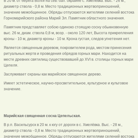
В 20 м. от берега Волги на сев.-зап. окраине с. Хмелёвка. Выс. - 26 м.,
диаметр ствола - 0,8 м. Место традиционных жертвоприношений,
значение межобщинное. Обряды отпускаются жителями селений востока
Горномарийского района Марий Эл. Памятник областного значения.
Памятник представляет собою одиноко стоящую сосну обыкновенную
выс. 26 м, диам. ствола 0,8 м, возр. - около 120 лет, Высота прикрепления
кроны - 10 м, диаметр кроны - 10 м. Крона густая, следов угнетения нет.
Является священным деревом, покровителем рода, местом принесения
ритуальных жертв и проведения обрядов горных мари. Находится на
месте древних святилищ существовавшей до ХVI в. столицы горных мари
Цепеля.
Заслуживает охраны как марийское священное дерево.
Имеет эстетическое, научно-просветительное, культурное и культовое
значение.
Марийская священная сосна Цепельская.
В р.п. Васильсурск в 20 м. к югу от дороги в с. Хмелёвка. Выс. - 28 м.,
диаметр ствола - 0,8 м. Место традиционных жертвоприношений,
значение межобщинное. Обряды отпускаются жителями селений востока