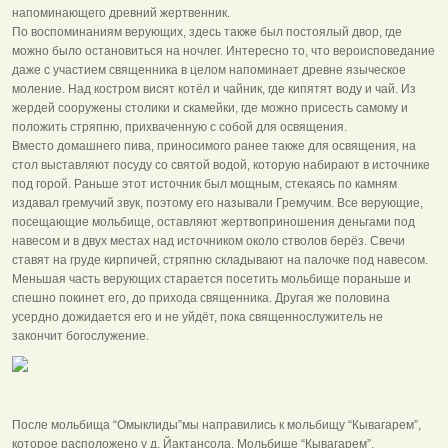
напоминающего древний жертвенник.
По воспоминаниям верующих, здесь также был постоялый двор, где
можно было остановиться на ночлег. Интересно то, что вероисповедание
даже с участием священника в целом напоминает древне языческое
моление. Над костром висят котёл и чайник, где кипятят воду и чай. Из
жердей сооружены столики и скамейки, где можно присесть самому и
положить стряпню, прихваченную с собой для освящения.
Вместо домашнего пива, приносимого ранее также для освящения, на
стол выставляют посуду со святой водой, которую набирают в источнике
под горой. Раньше этот источник был мощным, стекаясь по камням
издавал гремучий звук, поэтому его называли Гремучим. Все верующие,
посещающие мольбище, оставляют жертвоприношения деньгами под
навесом и в двух местах над источником около стволов берёз. Свечи
ставят на груде кирпичей, стряпню складывают на палочке под навесом.
Меньшая часть верующих старается посетить мольбище пораньше и
спешно покинет его, до прихода священника. Другая же половина
усердно дожидается его и не уйдёт, пока священнослужитель не
закончит богослужение.
После мольбища “Омыклиды”мы направились к мольбищу “Кывагарем”,
которое расположено у д. Йактансола. Мольбище “Кывагарем”,